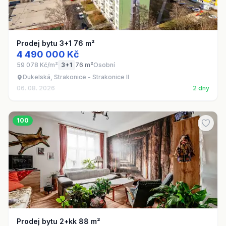
Prodej bytu 3+1 76 m²
4 490 000 Kč
59 078 Kč/m²
3+1
76 m²
Osobní
Dukelská, Strakonice - Strakonice II
06. 08. 2026
2 dny
100
Prodej bytu 2+kk 88 m²