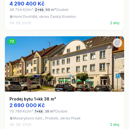
4 290 400 Kč
48 754 Kč/m²
2+kk
88 m²
Osobní
Horní Dvořiště, okres Český Krumlov
06. 08. 2026
2 dny
72
Prodej bytu 1+kk 38 m²
2 690 000 Kč
70 789 Kč/m²
1+kk
38 m²
Osobní
Masarykovo nám., Protivín, okres Písek
06. 08. 2026
2 dny