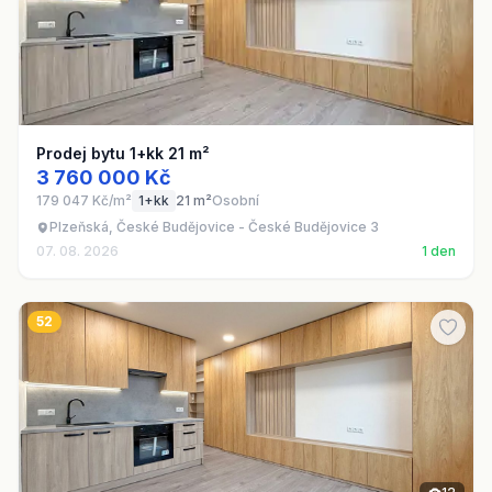
Prodej bytu 1+kk 21 m²
3 760 000 Kč
179 047 Kč/m²
1+kk
21 m²
Osobní
Plzeňská, České Budějovice - České Budějovice 3
07. 08. 2026
1 den
52