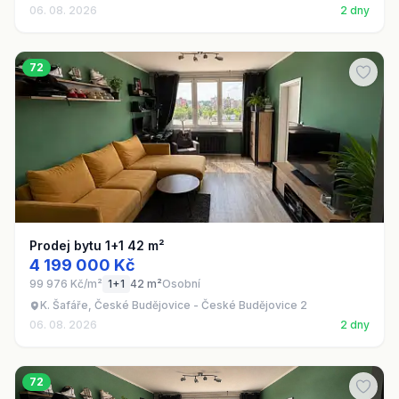
06. 08. 2026
2 dny
72
Prodej bytu 1+1 42 m²
4 199 000 Kč
99 976 Kč/m²
1+1
42 m²
Osobní
K. Šafáře, České Budějovice - České Budějovice 2
06. 08. 2026
2 dny
72