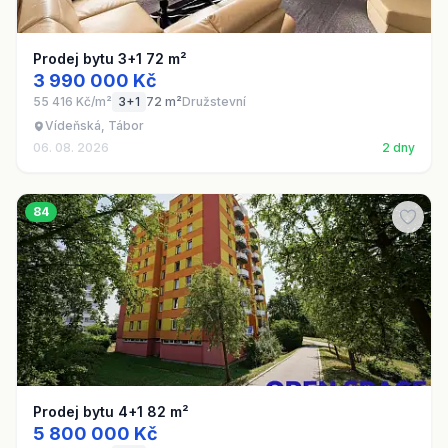
Prodej bytu 3+1 72 m²
3 990 000 Kč
55 416 Kč/m²
3+1
72 m²
Družstevní
Vídeňská, Tábor
06. 08. 2026
2 dny
84
Prodej bytu 4+1 82 m²
5 800 000 Kč