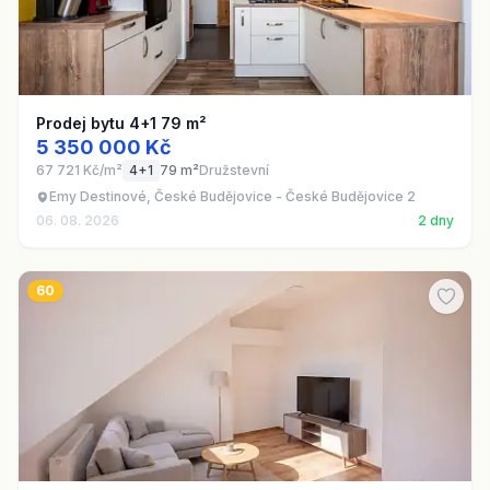
Prodej bytu 4+1 79 m²
5 350 000 Kč
67 721 Kč/m²
4+1
79 m²
Družstevní
Emy Destinové, České Budějovice - České Budějovice 2
06. 08. 2026
2 dny
60