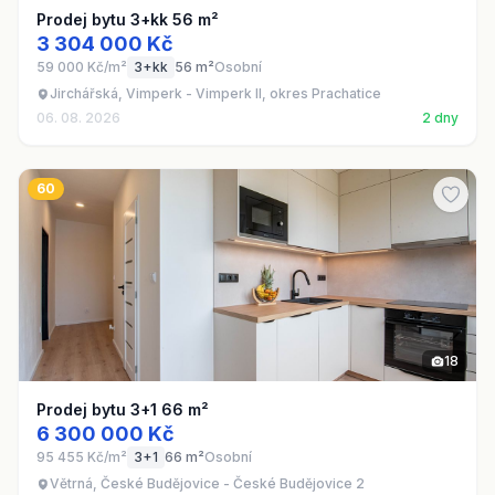
Prodej bytu 3+kk 56 m²
3 304 000 Kč
59 000 Kč/m²
3+kk
56 m²
Osobní
Jirchářská, Vimperk - Vimperk II, okres Prachatice
06. 08. 2026
2 dny
60
18
Prodej bytu 3+1 66 m²
6 300 000 Kč
95 455 Kč/m²
3+1
66 m²
Osobní
Větrná, České Budějovice - České Budějovice 2