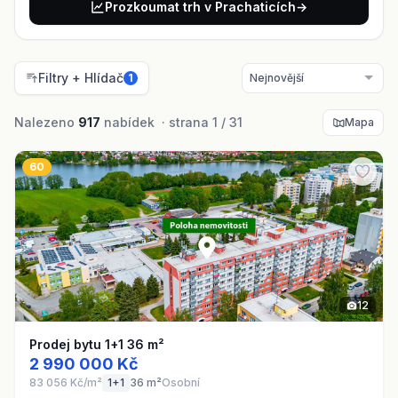
Prozkoumat trh v Prachaticích
→
Filtry + Hlídač
1
Nalezeno
917
nabídek · strana 1 / 31
Mapa
60
12
Prodej bytu 1+1 36 m²
2 990 000 Kč
83 056 Kč/m²
1+1
36 m²
Osobní