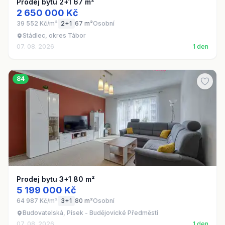
Prodej bytu 2+1 67 m²
2 650 000 Kč
39 552 Kč/m²
2+1
67 m²
Osobní
Stádlec, okres Tábor
07. 08. 2026
1 den
84
Prodej bytu 3+1 80 m²
5 199 000 Kč
64 987 Kč/m²
3+1
80 m²
Osobní
Budovatelská, Písek - Budějovické Předměstí
07. 08. 2026
1 den