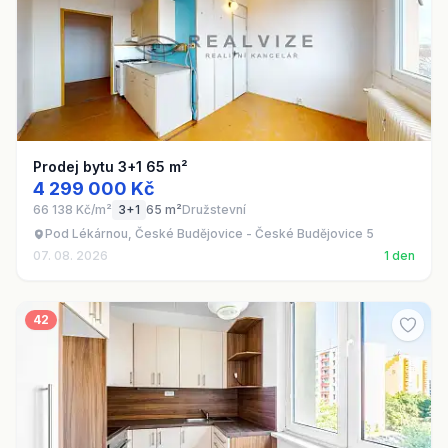
Prodej bytu 3+1 65 m²
4 299 000 Kč
66 138 Kč/m²
3+1
65 m²
Družstevní
Pod Lékárnou, České Budějovice - České Budějovice 5
07. 08. 2026
1 den
42