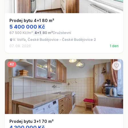
Prodej bytu 4+1 80 m²
5 400 000 Kč
67 500 Kč/m²
4+1
80 m²
Družstevní
V. Volfa, České Budějovice - České Budějovice 2
07. 08. 2026
1 den
42
Prodej bytu 3+1 70 m²
4 200 000 Kč