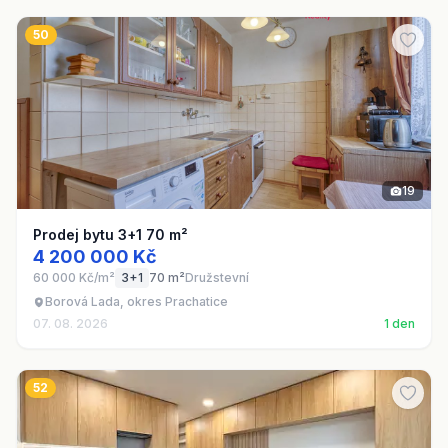
50
19
Prodej bytu 3+1 70 m²
4 200 000 Kč
60 000 Kč/m²
3+1
70 m²
Družstevní
Borová Lada, okres Prachatice
07. 08. 2026
1 den
52