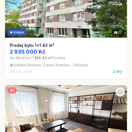
Video
27
Prodej bytu 1+1 42 m²
2 935 000 Kč
69 881 Kč/m²
1+1
42 m²
Osobní
Sídliště Plešivec, Český Krumlov - Plešivec
06. 08. 2026
2 dny
42