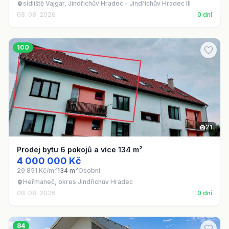
sídliště Vajgar, Jindřichův Hradec - Jindřichův Hradec III
08. 08. 2026
0 dní
100
21
Prodej bytu 6 pokojů a více 134 m²
4 000 000 Kč
29 851 Kč/m²
134 m²
Osobní
Heřmaneč, okres Jindřichův Hradec
08. 08. 2026
0 dní
84