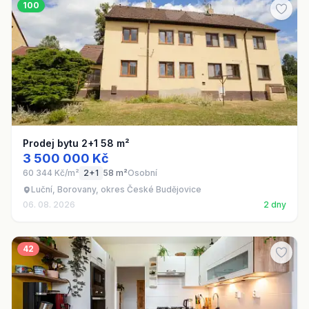
100
Prodej bytu 2+1 58 m²
3 500 000 Kč
60 344 Kč/m²
2+1
58 m²
Osobní
Luční, Borovany, okres České Budějovice
06. 08. 2026
2 dny
42