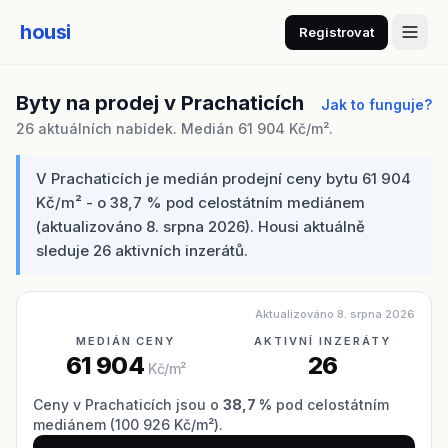
housi
Registrovat
Byty na prodej v Prachaticích
Jak to funguje?
26 aktuálních nabídek. Medián 61 904 Kč/m².
V Prachaticích je medián prodejní ceny bytu 61 904
Kč/m² - o 38,7 % pod celostátním mediánem
(aktualizováno 8. srpna 2026). Housi aktuálně
sleduje 26 aktivních inzerátů.
Aktualizováno 8. srpna 2026
MEDIÁN CENY
AKTIVNÍ INZERÁTY
61 904
26
Kč/m²
Ceny v Prachaticích jsou o
38,7 %
pod celostátním
mediánem (100 926 Kč/m²).