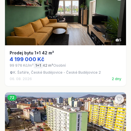
5
Prodej bytu 1+1 42 m²
4 199 000 Kč
99 976 Kč/m²
1+1
42 m²
Osobní
K. Šafáře, České Budějovice - České Budějovice 2
06. 08. 2026
2 dny
72