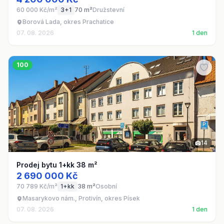
60 000 Kč/m²
3+1
70 m²
Družstevní
Borová Lada, okres Prachatice
07. 08. 2026
1 den
100
14
Prodej bytu 1+kk 38 m²
2 690 000 Kč
70 789 Kč/m²
1+kk
38 m²
Osobní
Masarykovo nám., Protivín, okres Písek
07. 08. 2026
1 den