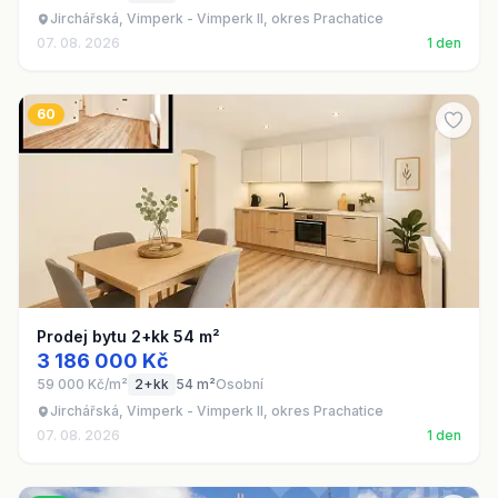
Jirchářská, Vimperk - Vimperk II, okres Prachatice
07. 08. 2026
1 den
60
Prodej bytu 2+kk 54 m²
3 186 000 Kč
59 000 Kč/m²
2+kk
54 m²
Osobní
Jirchářská, Vimperk - Vimperk II, okres Prachatice
07. 08. 2026
1 den