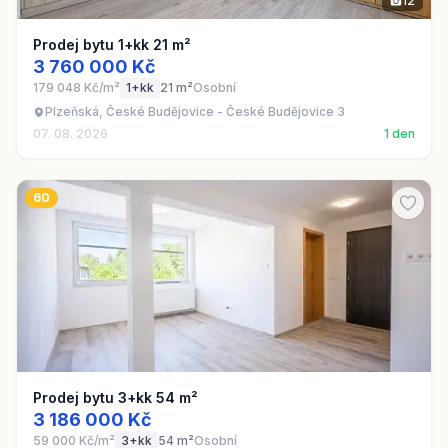
12
Prodej bytu 1+kk 21 m²
3 760 000 Kč
179 048 Kč/m²
1+kk
21 m²
Osobní
Plzeňská, České Budějovice - České Budějovice 3
07. 08. 2026
1 den
60
Prodej bytu 3+kk 54 m²
3 186 000 Kč
59 000 Kč/m²
3+kk
54 m²
Osobní