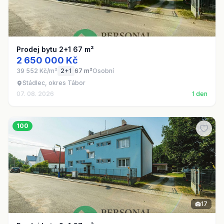
Prodej bytu 2+1 67 m²
2 650 000 Kč
39 552 Kč/m²
2+1
67 m²
Osobní
Stádlec, okres Tábor
07. 08. 2026
1 den
100
17