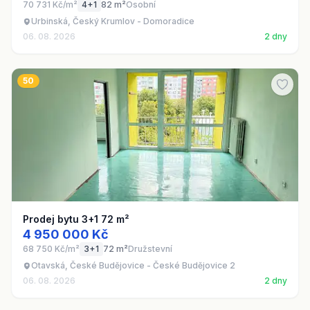
70 731 Kč/m²
4+1
82 m²
Osobní
Urbinská, Český Krumlov - Domoradice
06. 08. 2026
2 dny
50
Prodej bytu 3+1 72 m²
4 950 000 Kč
68 750 Kč/m²
3+1
72 m²
Družstevní
Otavská, České Budějovice - České Budějovice 2
06. 08. 2026
2 dny