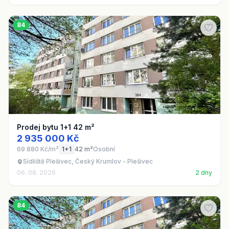
84
Prodej bytu 1+1 42 m²
2 935 000 Kč
69 880 Kč/m²
1+1
42 m²
Osobní
Sídliště Plešivec, Český Krumlov - Plešivec
06. 08. 2026
2 dny
84