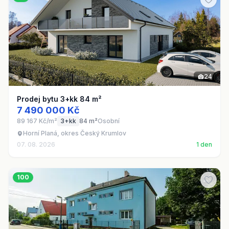
24
Prodej bytu 3+kk 84 m²
7 490 000 Kč
89 167 Kč/m²
3+kk
84 m²
Osobní
Horní Planá, okres Český Krumlov
07. 08. 2026
1 den
100