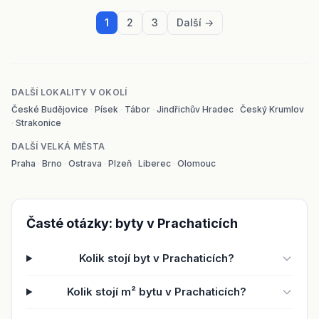
1
2
3
Další →
DALŠÍ LOKALITY V OKOLÍ
České Budějovice
·
Písek
·
Tábor
·
Jindřichův Hradec
·
Český Krumlov
·
Strakonice
DALŠÍ VELKÁ MĚSTA
Praha
·
Brno
·
Ostrava
·
Plzeň
·
Liberec
·
Olomouc
Časté otázky: byty v Prachaticích
Kolik stojí byt v Prachaticích?
Kolik stojí m² bytu v Prachaticích?