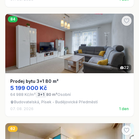
84
22
Prodej bytu 3+1 80 m²
5 199 000 Kč
64 988 Kč/m²
3+1
80 m²
Osobní
Budovatelská, Písek - Budějovické Předměstí
07. 08. 2026
1 den
62