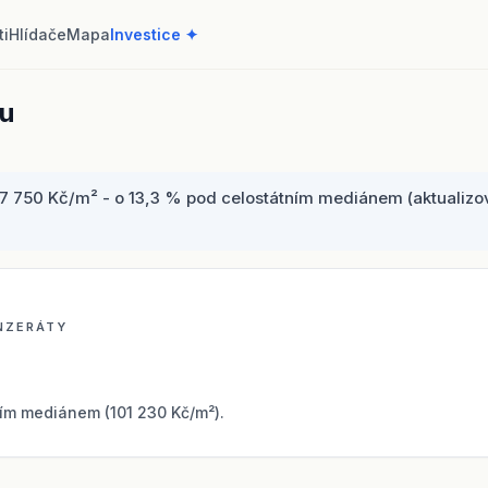
ti
Hlídače
Mapa
Investice ✦
ou
 750 Kč/m² - o 13,3 % pod celostátním mediánem (aktualizová
INZERÁTY
ím mediánem (101 230 Kč/m²).