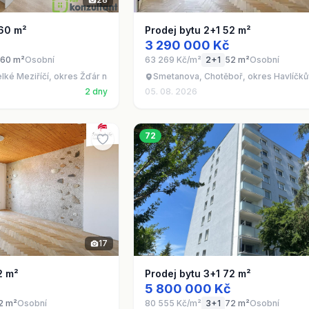
 60 m²
Prodej bytu 2+1 52 m²
3 290 000 Kč
60 m²
Osobní
63 269 Kč/m²
2+1
52 m²
Osobní
lké Meziříčí, okres Žďár nad Sázavou
Smetanova, Chotěboř, okres Havlíčků
2 dny
05. 08. 2026
72
17
2 m²
Prodej bytu 3+1 72 m²
5 800 000 Kč
2 m²
Osobní
80 555 Kč/m²
3+1
72 m²
Osobní