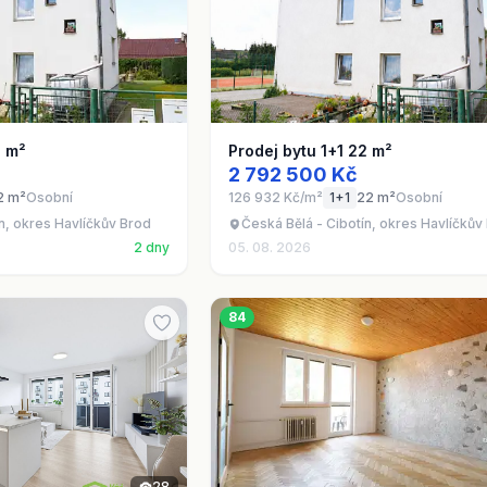
2 m²
Prodej bytu 1+1 22 m²
2 792 500 Kč
2 m²
Osobní
126 932 Kč/m²
1+1
22 m²
Osobní
n, okres Havlíčkův Brod
Česká Bělá - Cibotín, okres Havlíčkův
2 dny
05. 08. 2026
84
28