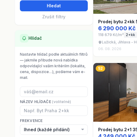
Hledat
Zrušit filtry
Prodej bytu 2+kk 
6 290 000 Kč
118 679 Kč/m²
2+kk
Hlídač
Lužická, Jihlava - 
06. 08. 2026
Nastavte hlídač podle aktuálních filtrů
— jakmile přibude nová nabídka
odpovídající vašim kritériím (lokalita,
52
cena, dispozice…), pošleme vám e-
mail.
NÁZEV HLÍDAČE
(volitelné)
FREKVENCE
Prodej bytu 2+1 3
4 249 000 Kč