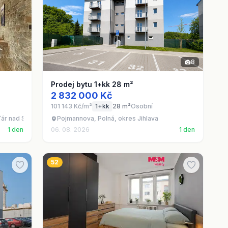
8
Prodej bytu 1+kk 28 m²
2 832 000 Kč
101 143 Kč/m²
1+kk
28 m²
Osobní
ďár nad Sázavou
Pojmannova, Polná, okres Jihlava
1 den
06. 08. 2026
1 den
52