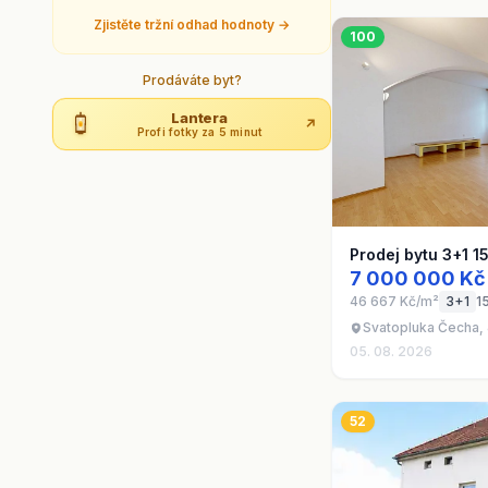
Zjistěte tržní odhad hodnoty →
100
Prodáváte byt?
Lantera
↗
Profi fotky za 5 minut
Prodej bytu 3+1 1
7 000 000 Kč
46 667 Kč/m²
3+1
1
Svatopluka Čecha, 
05. 08. 2026
52