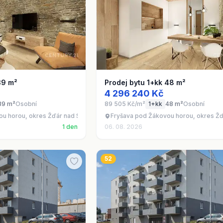
39 m²
Prodej bytu 1+kk 48 m²
4 296 240 Kč
39 m²
Osobní
89 505 Kč/m²
1+kk
48 m²
Osobní
ou horou, okres Žďár nad Sázavou
Fryšava pod Žákovou horou, okres Ž
1 den
06. 08. 2026
52