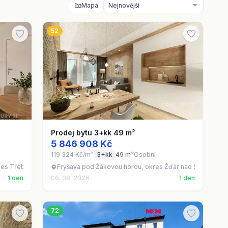
Mapa
52
Prodej bytu 3+kk 49 m²
5 846 908 Kč
119 324 Kč/m²
3+kk
49 m²
Osobní
res Třebíč
Fryšava pod Žákovou horou, okres Žďár nad Sázavou
1 den
06. 08. 2026
1 den
72