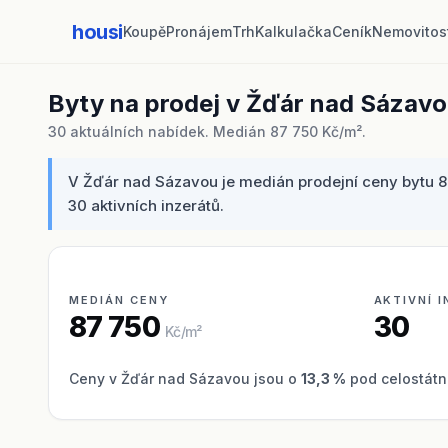
housi
Koupě
Pronájem
Trh
Kalkulačka
Ceník
Nemovitos
Byty na prodej v Žďár nad Sázav
30 aktuálních nabídek. Medián 87 750 Kč/m².
V Žďár nad Sázavou je medián prodejní ceny bytu 87
30 aktivních inzerátů.
MEDIÁN CENY
AKTIVNÍ 
87 750
30
Kč/m²
Ceny v Žďár nad Sázavou jsou o
13,3 %
pod celostátn