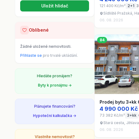
Uložit hlídač
121 400 Kč/m²
2+1
3
Sídliště Pražská, H
06. 08. 2026
Oblíbené
84
Žádné uložené nemovitosti.
Přihlaste se
pro trvalé ukládání.
Hledáte pronájem?
Byty k pronájmu →
Prodej bytu 3+kk
Plánujete financování?
4 990 000 Kč
73 382 Kč/m²
3+kk
Hypoteční kalkulačka →
Stará cesta, Jihlava
06. 08. 2026
Vlastníte nemovitost?