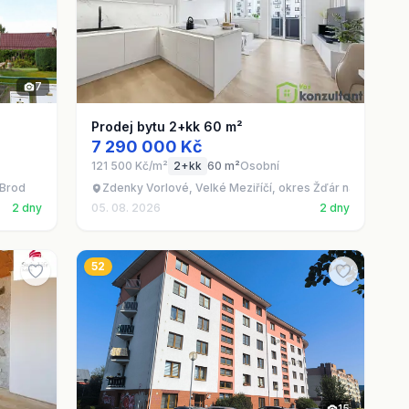
7
Prodej bytu 2+kk 60 m²
7 290 000 Kč
121 500 Kč/m²
2+kk
60 m²
Osobní
 Brod
Zdenky Vorlové, Velké Meziříčí, okres Žďár nad Sázavo
2 dny
05. 08. 2026
2 dny
52
15