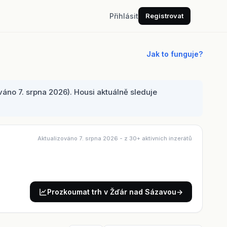
Přihlásit
Registrovat
Jak to funguje?
no 7. srpna 2026). Housi aktuálně sleduje
Aktualizováno 7. srpna 2026
- z 30+ aktivních inzerátů
Prozkoumat trh v Žďár nad Sázavou
→