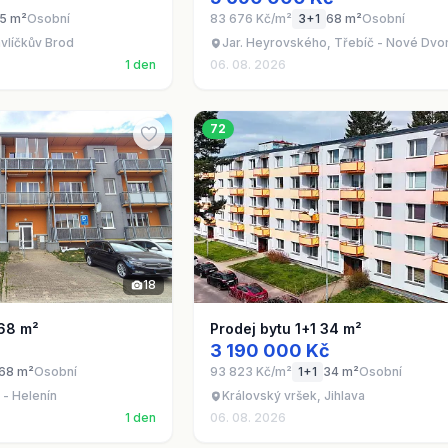
5 m²
Osobní
83 676 Kč/m²
3+1
68 m²
Osobní
avlíčkův Brod
Jar. Heyrovského, Třebíč - Nové Dvo
1 den
06. 08. 2026
72
18
 68 m²
Prodej bytu 1+1 34 m²
3 190 000 Kč
68 m²
Osobní
93 823 Kč/m²
1+1
34 m²
Osobní
 - Helenín
Královský vršek, Jihlava
1 den
06. 08. 2026