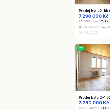
Prodej bytu 2+kk
7 290 000 Kč
121 500 Kč/m²
2+kk
Zdenky Vorlové, Ve
05. 08. 2026
72
Prodej bytu 2+1 5
3 290 000 Kč
63 269 Kč/m²
2+1
5