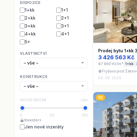
DISPOZICE
1+kk
1+1
2+kk
2+1
3+kk
3+1
4+kk
4+1
5+
Prodej bytu 1+kk 
VLASTNICTVÍ
3 426 563 Kč
87 860 Kč/m²
1+kk
Fryšava pod Žákov
KONSTRUKCE
06. 08. 2026
52
HOUSI SKÓRE
vše
0
50
100
Investor+
Jen nové inzeráty