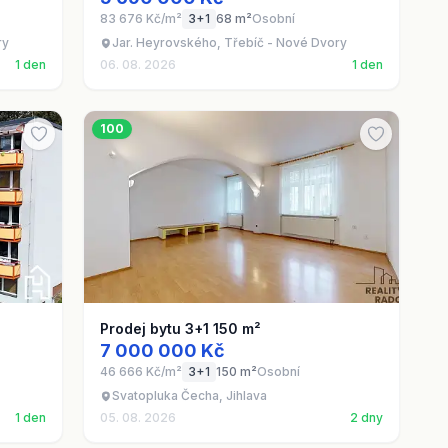
83 676 Kč/m²
3+1
68 m²
Osobní
ry
Jar. Heyrovského, Třebíč - Nové Dvory
1 den
06. 08. 2026
1 den
100
Prodej bytu 3+1 150 m²
7 000 000 Kč
46 666 Kč/m²
3+1
150 m²
Osobní
Svatopluka Čecha, Jihlava
1 den
05. 08. 2026
2 dny