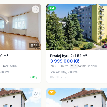
84
43
50 m²
Prodej bytu 2+1 52 m²
3 999 000 Kč
50 m²
Osobní
76 903 Kč/m²
2+1
52 m²
Osobní
Jihlava
U Cihelny, Jihlava
2 dny
05. 08. 2026
52