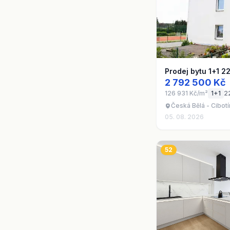
Prodej bytu 1+1 2
2 792 500 Kč
126 931 Kč/m²
1+1
2
Česká Bělá - Cibotí
05. 08. 2026
52