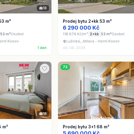
18
53 m²
Prodej bytu 2+kk 53 m²
6 290 000 Kč
53 m²
Osobní
118 679 Kč/m²
2+kk
53 m²
Osobní
Horní Kosov
Lužická, Jihlava - Horní Kosov
1 den
06. 08. 2026
72
18
5 m²
Prodej bytu 3+1 68 m²
5 690 000 Kč