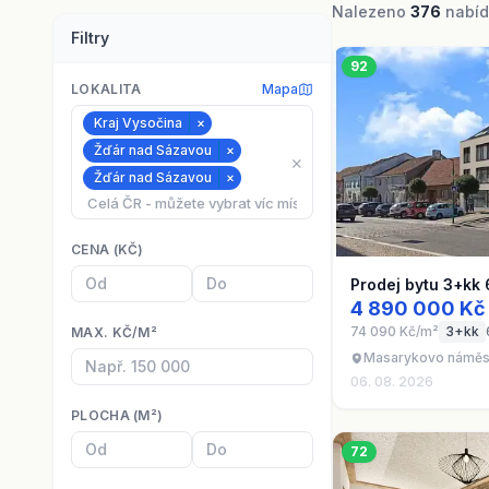
Nalezeno
376
nabíde
Filtry
92
LOKALITA
Mapa
Kraj Vysočina
×
Žďár nad Sázavou
×
⨯
Žďár nad Sázavou
×
CENA (KČ)
Prodej bytu 3+kk
4 890 000 Kč
74 090 Kč/m²
3+kk
MAX. KČ/M²
Masarykovo náměst
06. 08. 2026
PLOCHA (M²)
72