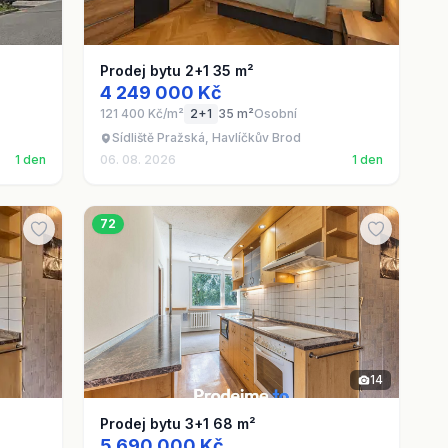
Prodej bytu 2+1 35 m²
4 249 000 Kč
121 400 Kč/m²
2+1
35 m²
Osobní
Sídliště Pražská, Havlíčkův Brod
1 den
06. 08. 2026
1 den
72
14
Prodej bytu 3+1 68 m²
5 690 000 Kč