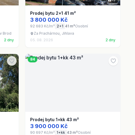
Prodej bytu 2+1 41 m²
3 800 000 Kč
92 683 Kč/m²
2+1
41 m²
Osobní
v Brod
Za Prachárnou, Jihlava
2 dny
05. 08. 2026
2 dny
84
Prodej bytu 1+kk 43 m²
3 900 000 Kč
90 697 Kč/m²
1+kk
43 m²
Osobní