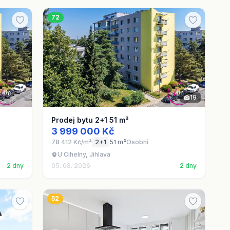
72
19
Prodej bytu 2+1 51 m²
3 999 000 Kč
78 412 Kč/m²
2+1
51 m²
Osobní
U Cihelny, Jihlava
2 dny
05. 08. 2026
2 dny
52