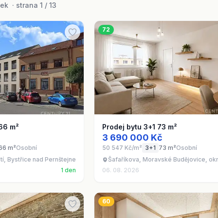
k · strana 1 / 13
72
 66 m²
Prodej bytu 3+1 73 m²
3 690 000 Kč
66 m²
Osobní
50 547 Kč/m²
3+1
73 m²
Osobní
í, Bystřice nad Pernštejnem, okres Žďár nad Sázavou
Šafaříkova, Moravské Budějovice, ok
1 den
06. 08. 2026
60