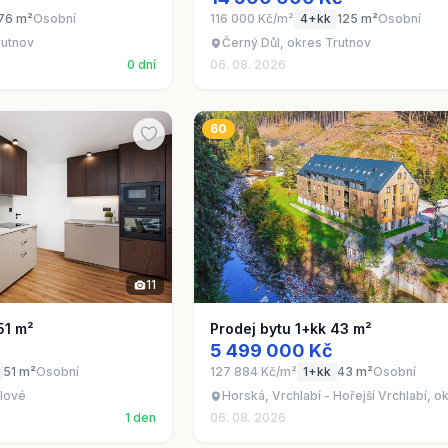
76 m²
Osobní
116 000 Kč/m²
4+kk
125 m²
Osobní
rutnov
Černý Důl, okres Trutnov
0 dní
06. 08. 2026
60
11
51 m²
Prodej bytu 1+kk 43 m²
5 499 000 Kč
51 m²
Osobní
127 884 Kč/m²
1+kk
43 m²
Osobní
álové
Horská, Vrchlabí - Hořejší Vrchlabí, o
1 den
06. 08. 2026