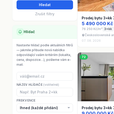
Hledat
Zrušit filtry
Prodej bytu 3+kk 
5 490 000 Kč
76 250 Kč/m²
3+kk
Hlídač
Československé ar
07. 08. 2026
Nastavte hlídač podle aktuálních filtrů
— jakmile přibude nová nabídka
odpovídající vašim kritériím (lokalita,
72
cena, dispozice…), pošleme vám e-
mail.
NÁZEV HLÍDAČE
(volitelné)
FREKVENCE
Prodej bytu 3+kk
9 000 000 Kč