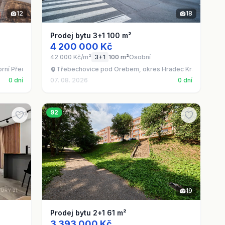
12
18
Prodej bytu 3+1 100 m²
4 200 000 Kč
42 000 Kč/m²
3+1
100 m²
Osobní
rní Předměstí
Třebechovice pod Orebem, okres Hradec Králové
0 dní
07. 08. 2026
0 dní
92
19
Prodej bytu 2+1 61 m²
3 393 000 Kč