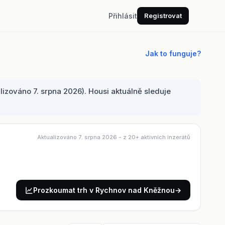
Přihlásit
Registrovat
Jak to funguje?
zováno 7. srpna 2026). Housi aktuálně sleduje
Aktualizováno 7. srpna 2026
- z 20+ aktivních inzerátů
Prozkoumat trh v Rychnov nad Kněžnou
→