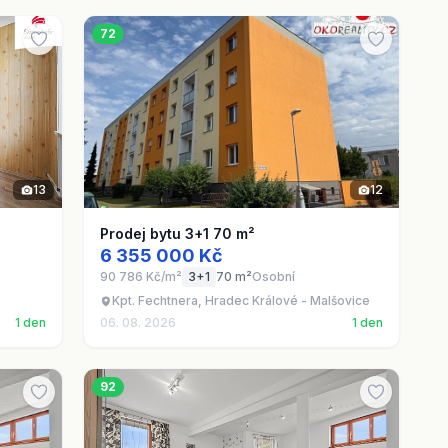
72
13
12
Prodej bytu 3+1 70 m²
6 355 000 Kč
90 786 Kč/m²
3+1
70 m²
Osobní
Kpt. Fechtnera, Hradec Králové - Malšovice
1 den
06. 08. 2026
1 den
92