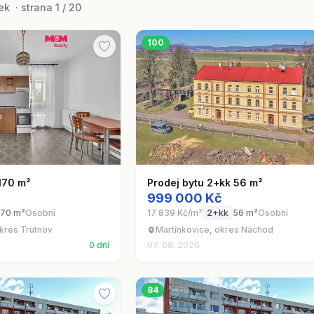
k · strana 1 / 20
100
170 m²
Prodej bytu 2+kk 56 m²
999 000 Kč
170 m²
Osobní
17 839 Kč/m²
2+kk
56 m²
Osobní
okres Trutnov
Martínkovice, okres Náchod
0 dní
07. 08. 2026
84