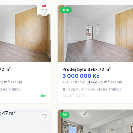
100
72 m²
Prodej bytu 3+kk 72 m²
3 000 000 Kč
72 m²
Osobní
41 667 Kč/m²
3+kk
72 m²
Osobní
okres Trutnov
Tovární, Pilníkov, okres Trutnov
1 den
06. 08. 2026
92