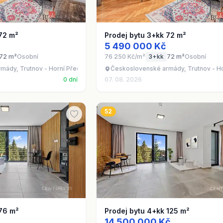
72 m²
Prodej bytu 3+kk 72 m²
5 490 000 Kč
72 m²
Osobní
76 250 Kč/m²
3+kk
72 m²
Osobní
mády, Trutnov - Horní Předměstí
Československé armády, Trutnov - Ho
0 dní
07. 08. 2026
52
 76 m²
Prodej bytu 4+kk 125 m²
14 500 000 Kč