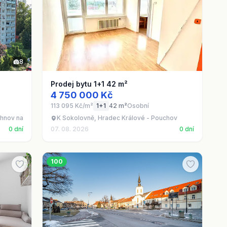
8
Prodej bytu 1+1 42 m²
4 750 000 Kč
113 095 Kč/m²
1+1
42 m²
Osobní
ychnov nad Kněžnou
K Sokolovně, Hradec Králové - Pouchov
0 dní
07. 08. 2026
0 dní
100