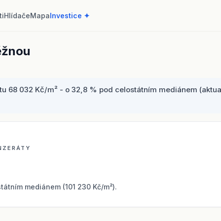
ti
Hlídače
Mapa
Investice ✦
ěžnou
u 68 032 Kč/m² - o 32,8 % pod celostátním mediánem (aktuali
INZERÁTY
tátním mediánem (101 230 Kč/m²).