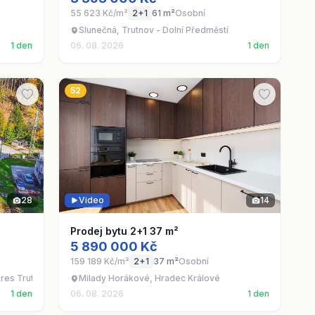
55 623 Kč/m²
2+1
61 m²
Osobní
Slunečná, Trutnov - Dolní Předměstí
1 den
06. 08. 2026
1 den
52
28
Video
14
Prodej bytu 2+1 37 m²
5 890 000 Kč
159 189 Kč/m²
2+1
37 m²
Osobní
kres Trutnov
Milady Horákové, Hradec Králové
1 den
06. 08. 2026
1 den