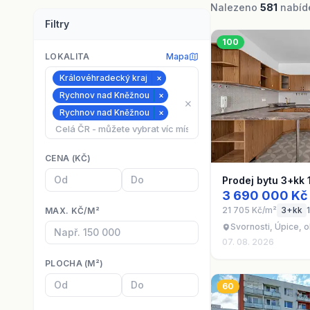
Nalezeno
581
nabíde
Filtry
100
LOKALITA
Mapa
Královéhradecký kraj
×
Rychnov nad Kněžnou
×
⨯
Rychnov nad Kněžnou
×
CENA (KČ)
Prodej bytu 3+kk 
3 690 000 Kč
21 705 Kč/m²
3+kk
MAX. KČ/M²
Svornosti, Úpice, 
07. 08. 2026
PLOCHA (M²)
60