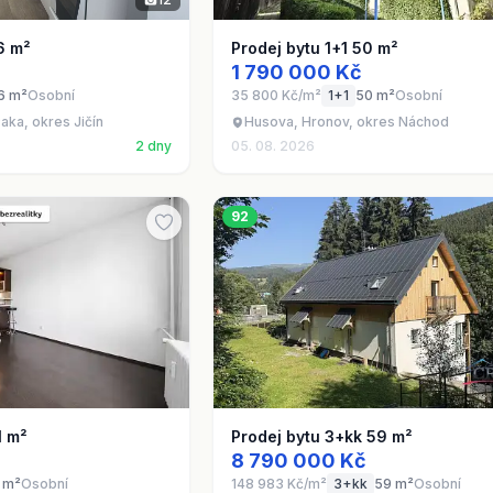
6 m²
Prodej bytu 1+1 50 m²
1 790 000 Kč
6 m²
Osobní
35 800 Kč/m²
1+1
50 m²
Osobní
aka, okres Jičín
Husova, Hronov, okres Náchod
2 dny
05. 08. 2026
92
1 m²
Prodej bytu 3+kk 59 m²
8 790 000 Kč
 m²
Osobní
148 983 Kč/m²
3+kk
59 m²
Osobní