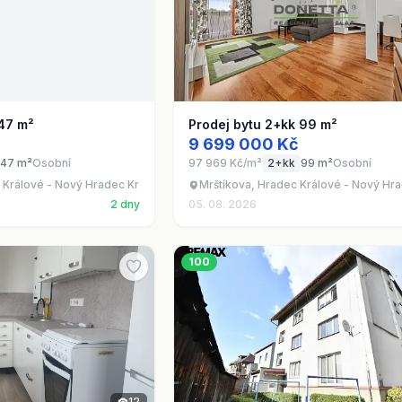
 47 m²
Prodej bytu 2+kk 99 m²
9 699 000 Kč
47 m²
Osobní
97 969 Kč/m²
2+kk
99 m²
Osobní
 Králové - Nový Hradec Králové
Mrštíkova, Hradec Králové - Nový Hr
2 dny
05. 08. 2026
100
12