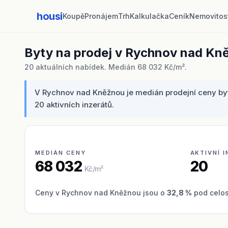
housi
Koupě
Pronájem
Trh
Kalkulačka
Ceník
Nemovitos
Byty na prodej v Rychnov nad Kn
20 aktuálních nabídek. Medián 68 032 Kč/m².
V Rychnov nad Kněžnou je medián prodejní ceny byt
20 aktivních inzerátů.
MEDIÁN CENY
AKTIVNÍ 
68 032
20
Kč/m²
Ceny v Rychnov nad Kněžnou jsou o
32,8 %
pod celos