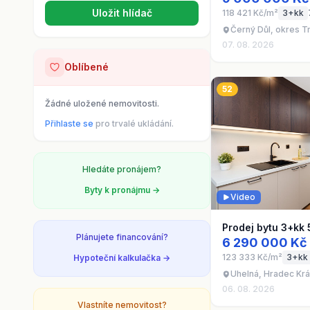
Uložit hlídač
118 421 Kč/m²
3+kk
Černý Důl, okres T
07. 08. 2026
Oblíbené
52
Žádné uložené nemovitosti.
Přihlaste se
pro trvalé ukládání.
Hledáte pronájem?
Byty k pronájmu →
Video
Prodej bytu 3+kk 
Plánujete financování?
6 290 000 Kč
123 333 Kč/m²
3+kk
Hypoteční kalkulačka →
Uhelná, Hradec Kr
06. 08. 2026
Vlastníte nemovitost?