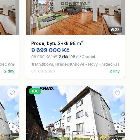
28
Prodej bytu 2+kk 98 m²
9 699 000 Kč
98 969 Kč/m²
2+kk
98 m²
Osobní
adec Králové
Mrštíkova, Hradec Králové - Nový Hradec Králové
2 dny
05. 08. 2026
2 dny
100
21