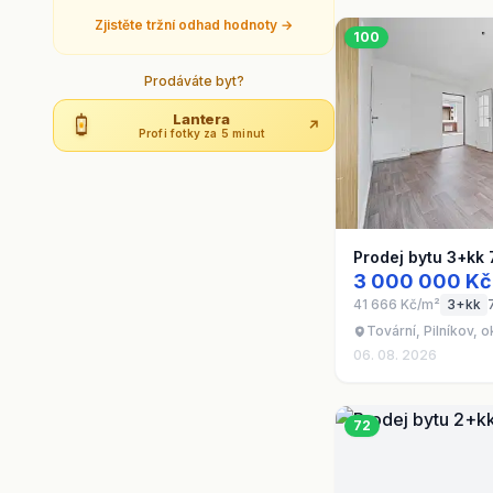
Zjistěte tržní odhad hodnoty →
100
Prodáváte byt?
Lantera
↗
Profi fotky za 5 minut
Prodej bytu 3+kk 
3 000 000 Kč
41 666 Kč/m²
3+kk
Tovární, Pilníkov, 
06. 08. 2026
72