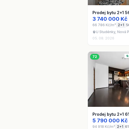
Prodej bytu 2+1 5
3 740 000 Kč
66 786 Kč/m²
2+1
5
U Studénky, Nová P
05. 08. 2026
72
Prodej bytu 2+1 6
5 790 000 Kč
94 918 Kč/m²
2+1
61