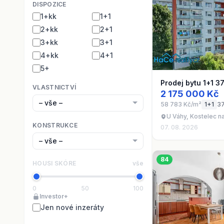
DISPOZICE
1+kk
1+1
2+kk
2+1
3+kk
3+1
4+kk
4+1
5+
Prodej bytu 1+1 3
VLASTNICTVÍ
2 175 000 Kč
58 783 Kč/m²
1+1
3
U Váhy, Kostelec n
KONSTRUKCE
07. 08. 2026
84
HOUSI SKÓRE
vše
0
50
100
Investor+
Jen nové inzeráty