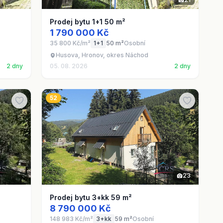
Prodej bytu 1+1 50 m²
1 790 000 Kč
35 800 Kč/m²
1+1
50 m²
Osobní
Husova, Hronov, okres Náchod
2 dny
05. 08. 2026
2 dny
52
23
Prodej bytu 3+kk 59 m²
8 790 000 Kč
148 983 Kč/m²
3+kk
59 m²
Osobní