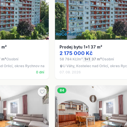
7 m²
Prodej bytu 1+1 37 m²
2 175 000 Kč
7 m²
Osobní
58 784 Kč/m²
1+1
37 m²
Osobní
ad Orlicí, okres Rychnov nad Kněžnou
U Váhy, Kostelec nad Orlicí, okres R
0 dní
07. 08. 2026
84