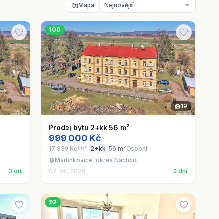
Mapa
100
19
Prodej bytu 2+kk 56 m²
999 000 Kč
17 839 Kč/m²
2+kk
56 m²
Osobní
Martínkovice, okres Náchod
0 dní
07. 08. 2026
0 dní
92