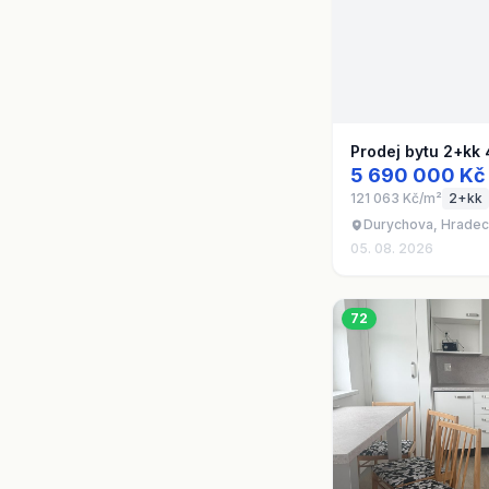
Prodej bytu 2+kk
5 690 000 Kč
121 063 Kč/m²
2+kk
Durychova, Hradec
05. 08. 2026
72