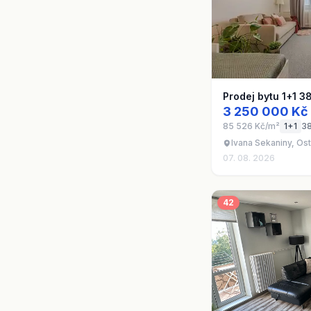
Prodej bytu 1+1 3
3 250 000 Kč
85 526 Kč/m²
1+1
3
Ivana Sekaniny, Os
07. 08. 2026
42