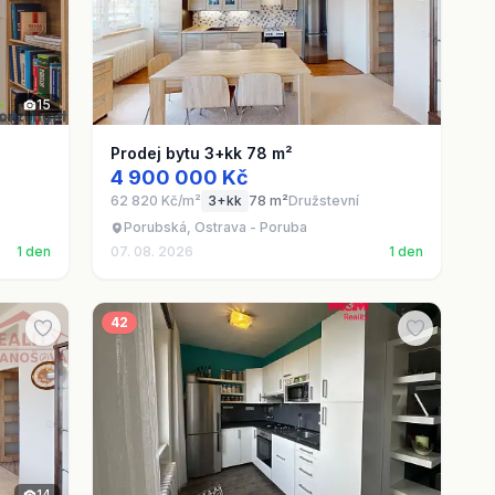
15
Prodej bytu 3+kk 78 m²
4 900 000 Kč
62 820 Kč/m²
3+kk
78 m²
Družstevní
Porubská, Ostrava - Poruba
1 den
07. 08. 2026
1 den
42
14