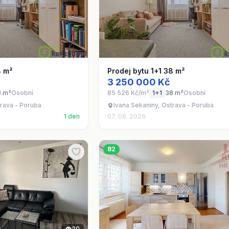
8 m²
Prodej bytu 1+1 38 m²
3 250 000 Kč
8 m²
Osobní
85 526 Kč/m²
1+1
38 m²
Osobní
trava - Poruba
Ivana Sekaniny, Ostrava - Poruba
1 den
07. 08. 2026
82
20