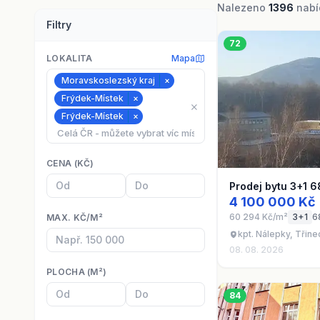
Nalezeno
1396
nabíd
Filtry
72
LOKALITA
Mapa
Moravskoslezský kraj
×
Frýdek-Místek
×
⨯
Frýdek-Místek
×
CENA (KČ)
Prodej bytu 3+1 6
4 100 000 Kč
60 294 Kč/m²
3+1
6
MAX. KČ/M²
kpt. Nálepky, Třin
08. 08. 2026
PLOCHA (M²)
84