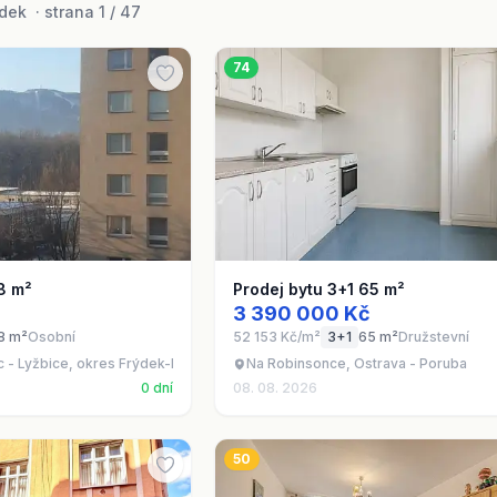
ek · strana 1 / 47
74
8 m²
Prodej bytu 3+1 65 m²
3 390 000 Kč
8 m²
Osobní
52 153 Kč/m²
3+1
65 m²
Družstevní
ec - Lyžbice, okres Frýdek-Místek
Na Robinsonce, Ostrava - Poruba
0 dní
08. 08. 2026
50