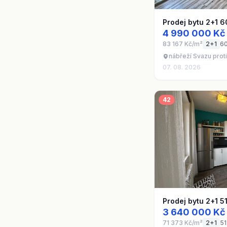
Prodej bytu 2+1 6
4 990 000 Kč
83 167 Kč/m²
2+1
6
nábřeží Svazu proti
07. 08. 2026
42
Prodej bytu 2+1 5
3 640 000 Kč
71 373 Kč/m²
2+1
51