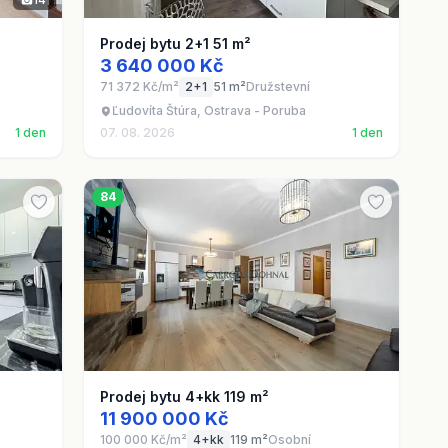
Prodej bytu 2+1 51 m²
3 640 000 Kč
71 372 Kč/m²
2+1
51 m²
Družstevní
Ľudovíta Štúra, Ostrava - Poruba
1 den
07. 08. 2026
1 den
84
Prodej bytu 4+kk 119 m²
11 900 000 Kč
100 000 Kč/m²
4+kk
119 m²
Osobní