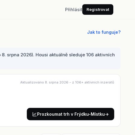
Přihlásit
Registrovat
Jak to funguje?
. srpna 2026). Housi aktuálně sleduje 106 aktivních
Aktualizováno 8. srpna 2026
- z 106+ aktivních inzerátů
Prozkoumat trh v Frýdku-Místku
→