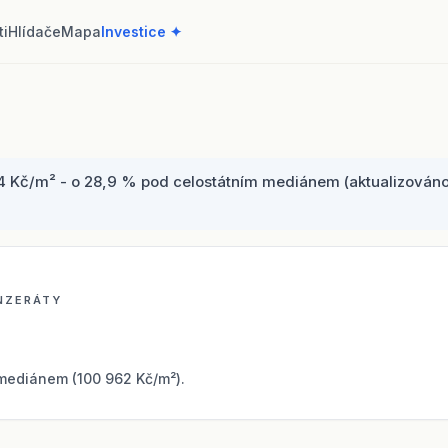
ti
Hlídače
Mapa
Investice ✦
4 Kč/m² - o 28,9 % pod celostátním mediánem (aktualizováno 8
INZERÁTY
mediánem (100 962 Kč/m²).