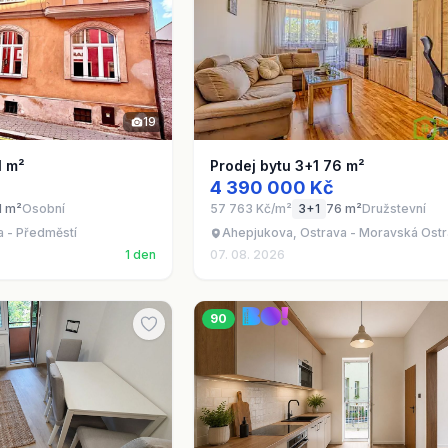
19
1 m²
Prodej bytu 3+1 76 m²
4 390 000 Kč
1 m²
Osobní
57 763 Kč/m²
3+1
76 m²
Družstevní
a - Předměstí
Ahepjukova, Ostrava - Moravská Ost
1 den
07. 08. 2026
90