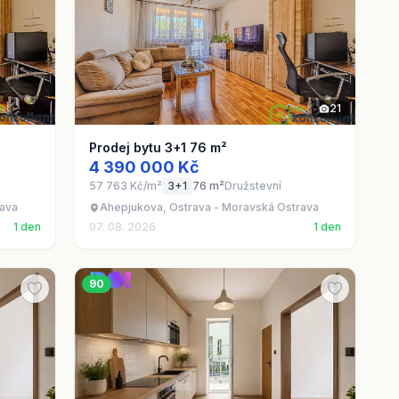
21
Prodej bytu 3+1 76 m²
4 390 000 Kč
57 763 Kč/m²
3+1
76 m²
Družstevní
rava
Ahepjukova, Ostrava - Moravská Ostrava
1 den
07. 08. 2026
1 den
90