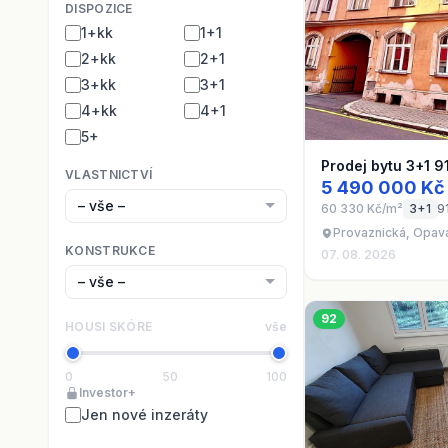
DISPOZICE
1+kk
1+1
2+kk
2+1
3+kk
3+1
4+kk
4+1
5+
Prodej bytu 3+1 9
VLASTNICTVÍ
5 490 000 Kč
60 330 Kč/m²
3+1
9
Provaznická, Opav
KONSTRUKCE
07. 08. 2026
92
HOUSI SKÓRE
vše
0
50
100
Investor+
Jen nové inzeráty