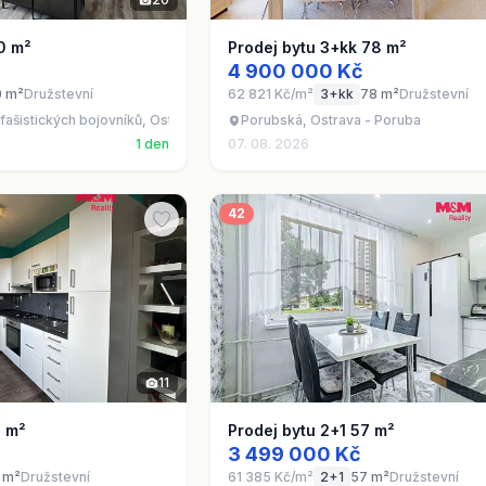
0 m²
Prodej bytu 3+kk 78 m²
4 900 000 Kč
0 m²
Družstevní
62 821 Kč/m²
3+kk
78 m²
Družstevní
fašistických bojovníků, Ostrava - Poruba
Porubská, Ostrava - Poruba
1 den
07. 08. 2026
42
11
1 m²
Prodej bytu 2+1 57 m²
3 499 000 Kč
 m²
Družstevní
61 385 Kč/m²
2+1
57 m²
Družstevní