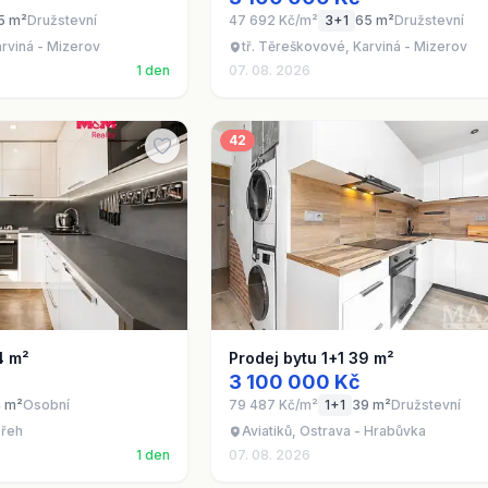
5 m²
Družstevní
47 692 Kč/m²
3+1
65 m²
Družstevní
arviná - Mizerov
tř. Těreškovové, Karviná - Mizerov
1 den
07. 08. 2026
42
4 m²
Prodej bytu 1+1 39 m²
3 100 000 Kč
 m²
Osobní
79 487 Kč/m²
1+1
39 m²
Družstevní
břeh
Aviatiků, Ostrava - Hrabůvka
1 den
07. 08. 2026