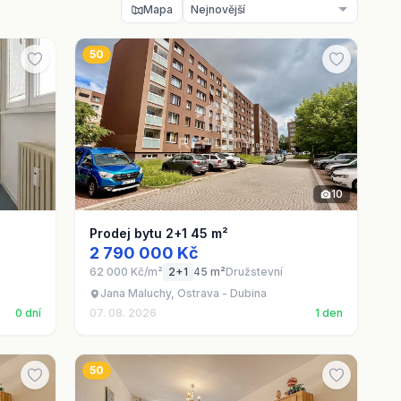
Mapa
50
10
Prodej bytu 2+1 45 m²
2 790 000 Kč
62 000 Kč/m²
2+1
45 m²
Družstevní
Jana Maluchy, Ostrava - Dubina
0 dní
07. 08. 2026
1 den
50