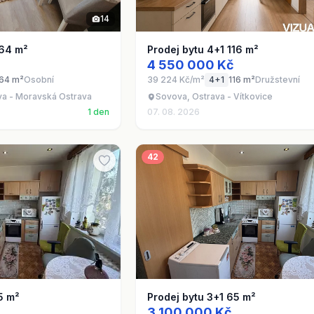
14
 64 m²
Prodej bytu 4+1 116 m²
4 550 000 Kč
64 m²
Osobní
39 224 Kč/m²
4+1
116 m²
Družstevní
va - Moravská Ostrava
Sovova, Ostrava - Vítkovice
1 den
07. 08. 2026
42
5 m²
Prodej bytu 3+1 65 m²
3 100 000 Kč