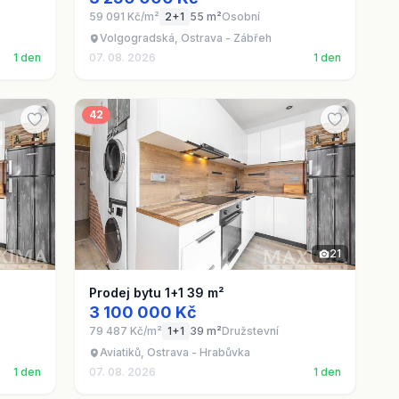
59 091 Kč/m²
2+1
55 m²
Osobní
Volgogradská, Ostrava - Zábřeh
1 den
07. 08. 2026
1 den
42
21
Prodej bytu 1+1 39 m²
3 100 000 Kč
79 487 Kč/m²
1+1
39 m²
Družstevní
Aviatiků, Ostrava - Hrabůvka
1 den
07. 08. 2026
1 den