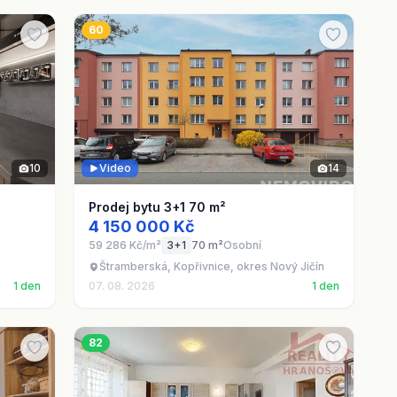
60
10
Video
14
Prodej bytu 3+1 70 m²
4 150 000 Kč
59 286 Kč/m²
3+1
70 m²
Osobní
Štramberská, Kopřivnice, okres Nový Jičín
1 den
07. 08. 2026
1 den
82