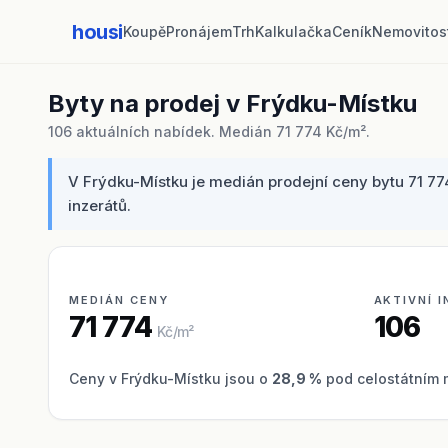
housi
Koupě
Pronájem
Trh
Kalkulačka
Ceník
Nemovitos
Byty na prodej v Frýdku-Místku
106 aktuálních nabídek. Medián 71 774 Kč/m².
V Frýdku-Místku je medián prodejní ceny bytu 71 77
inzerátů.
MEDIÁN CENY
AKTIVNÍ 
71 774
106
Kč/m²
Ceny v Frýdku-Místku jsou o
28,9 %
pod celostátním 