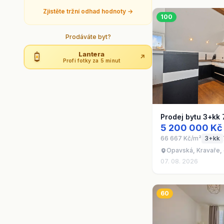
Zjistěte tržní odhad hodnoty →
100
Prodáváte byt?
Lantera
↗
Profi fotky za 5 minut
Prodej bytu 3+kk
5 200 000 Kč
66 667 Kč/m²
3+kk
Opavská, Kravaře,
07. 08. 2026
60