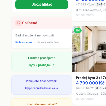
Uložit hlídač
47 692 Kč/m²
3+1
6
tř. Těreškovové, K
07. 08. 2026
Oblíbené
84
Žádné uložené nemovitosti.
Přihlaste se
pro trvalé ukládání.
Hledáte pronájem?
Byty k pronájmu →
Prodej bytu 3+1 7
Plánujete financování?
4 799 000 Kč
64 851 Kč/m²
3+1
74
Hypoteční kalkulačka →
Jižní, Ostrava - Zá
07. 08. 2026
Vlastníte nemovitost?