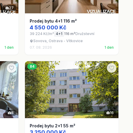
27
Prodej bytu 4+1 116 m²
4 550 000 Kč
39 224 Kč/m²
4+1
116 m²
Družstevní
Sovova, Ostrava - Vítkovice
1 den
07. 08. 2026
1 den
84
8
16
Prodej bytu 2+1 55 m²
3 250 000 Kč