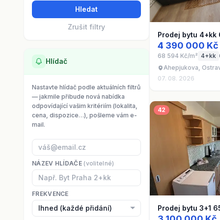
Hledat
Zrušit filtry
Prodej bytu 4+kk
4 390 000 Kč
68 594 Kč/m²
4+kk
Hlídač
Ahepjukova, Ostra
07. 08. 2026
Nastavte hlídač podle aktuálních filtrů
— jakmile přibude nová nabídka
odpovídající vašim kritériím (lokalita,
42
cena, dispozice…), pošleme vám e-
mail.
NÁZEV HLÍDAČE
(volitelné)
FREKVENCE
Prodej bytu 3+1 6
3 100 000 Kč