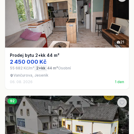
21
Prodej bytu 2+kk 44 m²
2 450 000 Kč
55 682 Kč/m²
2+kk
44 m²
Osobní
Vančurova, Jeseník
06. 08. 2026
1 den
92