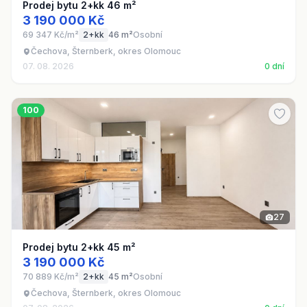
Prodej bytu 2+kk 46 m²
3 190 000 Kč
69 347 Kč/m²
2+kk
46 m²
Osobní
Čechova, Šternberk, okres Olomouc
07. 08. 2026
0 dní
100
27
Prodej bytu 2+kk 45 m²
3 190 000 Kč
70 889 Kč/m²
2+kk
45 m²
Osobní
Čechova, Šternberk, okres Olomouc