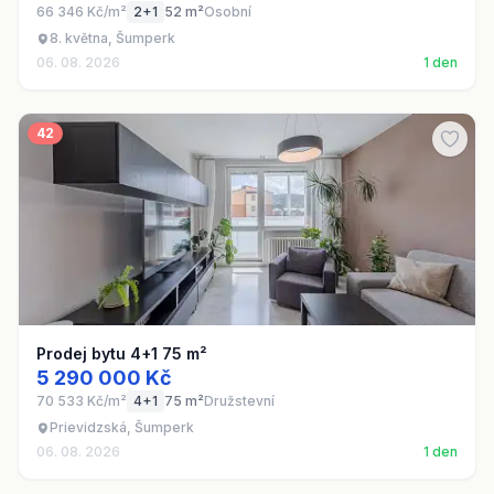
66 346 Kč/m²
2+1
52 m²
Osobní
8. května, Šumperk
06. 08. 2026
1 den
42
Prodej bytu 4+1 75 m²
5 290 000 Kč
70 533 Kč/m²
4+1
75 m²
Družstevní
Prievidzská, Šumperk
06. 08. 2026
1 den