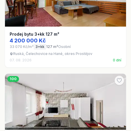
Prodej bytu 3+kk 127 m²
4 200 000 Kč
33 070 Kč/m²
3+kk
127 m²
Osobní
Ruská, Čelechovice na Hané, okres Prostějov
07. 08. 2026
0 dní
100