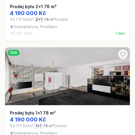
Prodej bytu 2+1 78 m²
4 190 000 Kč
53 717 Kč/m²
2+1
78 m²
Osobní
Svatoplukova, Prostějov
06. 08. 2026
1 den
100
Prodej bytu 1+1 78 m²
4 190 000 Kč
53 717 Kč/m²
1+1
78 m²
Osobní
Svatoplukova, Prostějov