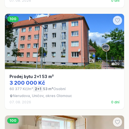
07. 08. 2026
0 dní
100
29
Prodej bytu 2+1 53 m²
3 200 000 Kč
60 377 Kč/m²
2+1
53 m²
Osobní
Nerudova, Uničov, okres Olomouc
07. 08. 2026
0 dní
100