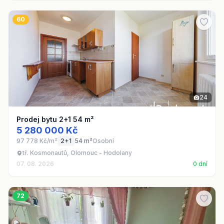
60
24
Prodej bytu 2+1 54 m²
5 280 000 Kč
97 778 Kč/m²
2+1
54 m²
Osobní
tř. Kosmonautů, Olomouc - Hodolany
07. 08. 2026
0 dní
72