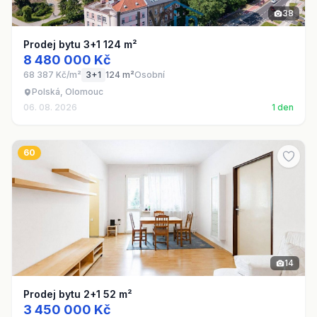
38
Prodej bytu 3+1 124 m²
8 480 000 Kč
68 387 Kč/m²
3+1
124 m²
Osobní
Polská, Olomouc
06. 08. 2026
1 den
60
14
Prodej bytu 2+1 52 m²
3 450 000 Kč