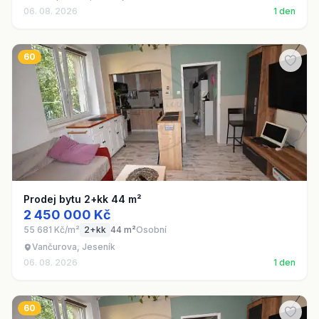
06. 08. 2026
1 den
60
Prodej bytu 2+kk 44 m²
2 450 000 Kč
55 681 Kč/m²
2+kk
44 m²
Osobní
Vančurova, Jeseník
06. 08. 2026
1 den
60