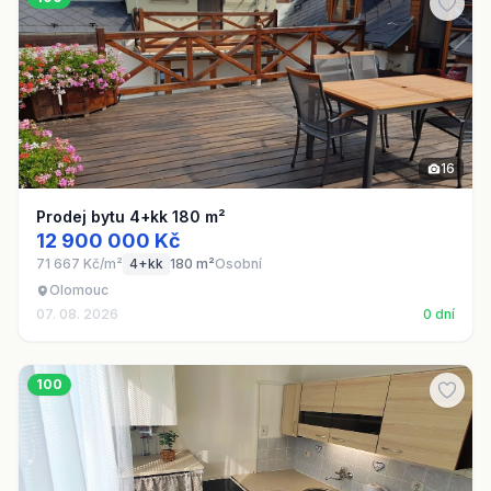
16
Prodej bytu 4+kk 180 m²
12 900 000 Kč
71 667 Kč/m²
4+kk
180 m²
Osobní
Olomouc
07. 08. 2026
0 dní
100