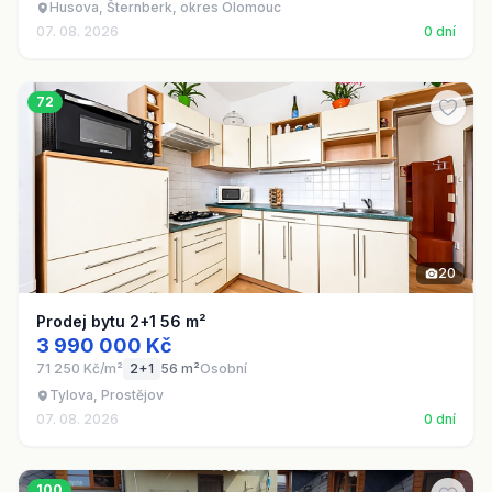
Husova, Šternberk, okres Olomouc
07. 08. 2026
0 dní
72
20
Prodej bytu 2+1 56 m²
3 990 000 Kč
71 250 Kč/m²
2+1
56 m²
Osobní
Tylova, Prostějov
07. 08. 2026
0 dní
100