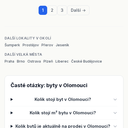
1
2
3
Další →
DALŠÍ LOKALITY V OKOLÍ
Šumperk
·
Prostějov
·
Přerov
·
Jeseník
DALŠÍ VELKÁ MĚSTA
Praha
·
Brno
·
Ostrava
·
Plzeň
·
Liberec
·
České Budějovice
Časté otázky: byty v Olomouci
Kolik stojí byt v Olomouci?
Kolik stojí m² bytu v Olomouci?
Kolik bytů je aktuálně na prodej v Olomouci?