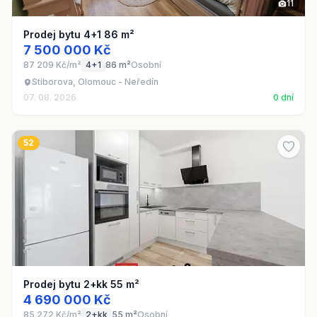
11
Prodej bytu 4+1 86 m²
7 500 000 Kč
87 209 Kč/m²
4+1
86 m²
Osobní
Stiborova, Olomouc - Neředín
07. 08. 2026
0 dní
52
Prodej bytu 2+kk 55 m²
4 690 000 Kč
85 272 Kč/m²
2+kk
55 m²
Osobní