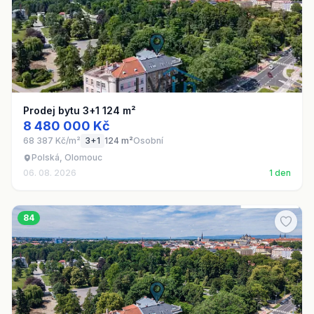
Prodej bytu 3+1 124 m²
8 480 000 Kč
68 387 Kč/m²
3+1
124 m²
Osobní
Polská, Olomouc
06. 08. 2026
1 den
84