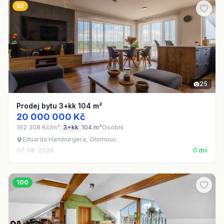
52
25
Prodej bytu 3+kk 104 m²
20 000 000 Kč
192 308 Kč/m²
3+kk
104 m²
Osobní
Eduarda Hamburgera, Olomouc
07. 08. 2026
0 dní
100