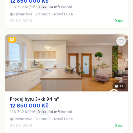
12 850 000 Kč
136 702 Kč/m²
3+kk
94 m²
Osobní
Bacherova, Olomouc - Nová Ulice
07. 08. 2026
0 dní
52
33
Prodej bytu 3+kk 94 m²
12 850 000 Kč
136 702 Kč/m²
3+kk
94 m²
Osobní
Bacherova, Olomouc - Nová Ulice
07. 08. 2026
0 dní