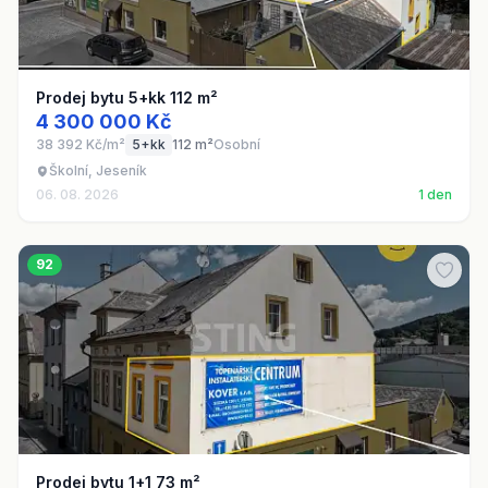
Prodej bytu 5+kk 112 m²
4 300 000 Kč
38 392 Kč/m²
5+kk
112 m²
Osobní
Školní, Jeseník
06. 08. 2026
1 den
92
Prodej bytu 1+1 73 m²