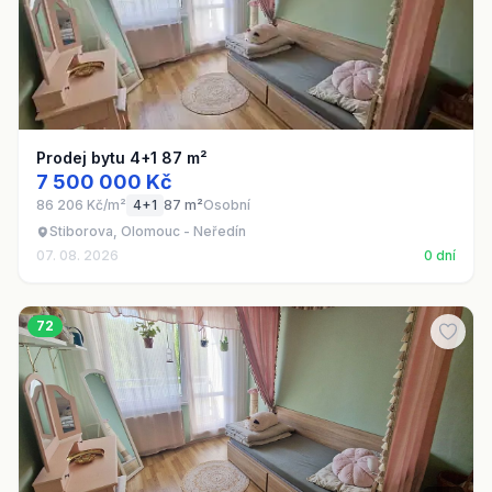
Prodej bytu 4+1 87 m²
7 500 000 Kč
86 206 Kč/m²
4+1
87 m²
Osobní
Stiborova, Olomouc - Neředín
07. 08. 2026
0 dní
72