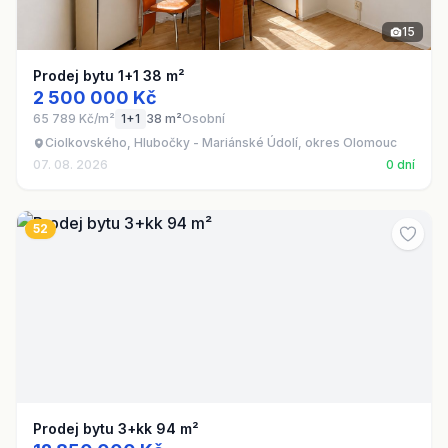
15
Prodej bytu 1+1 38 m²
2 500 000 Kč
65 789 Kč/m²
1+1
38 m²
Osobní
Ciolkovského, Hlubočky - Mariánské Údolí, okres Olomouc
07. 08. 2026
0 dní
52
Prodej bytu 3+kk 94 m²