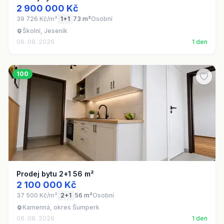
2 900 000 Kč
39 726 Kč/m²
1+1
73 m²
Osobní
Školní, Jeseník
06. 08. 2026
1 den
100
Prodej bytu 2+1 56 m²
2 100 000 Kč
37 500 Kč/m²
2+1
56 m²
Osobní
Kamenná, okres Šumperk
06. 08. 2026
1 den