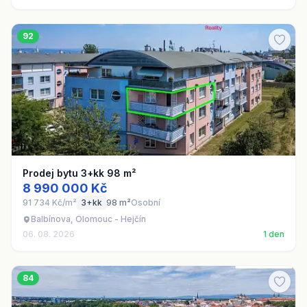
92
Prodej bytu 3+kk 98 m²
8 990 000 Kč
91 734 Kč/m²
3+kk
98 m²
Osobní
Balbínova, Olomouc - Hejčín
06. 08. 2026
1 den
84