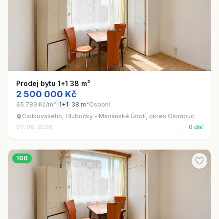
Prodej bytu 1+1 38 m²
2 500 000 Kč
65 789 Kč/m²
1+1
38 m²
Osobní
Ciolkovského, Hlubočky - Mariánské Údolí, okres Olomouc
07. 08. 2026
0 dní
100