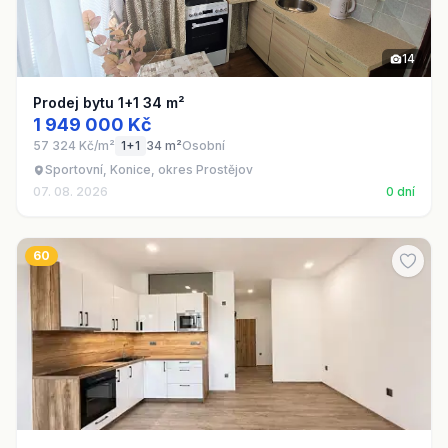
14
Prodej bytu 1+1 34 m²
1 949 000 Kč
57 324 Kč/m²
1+1
34 m²
Osobní
Sportovní, Konice, okres Prostějov
07. 08. 2026
0 dní
60