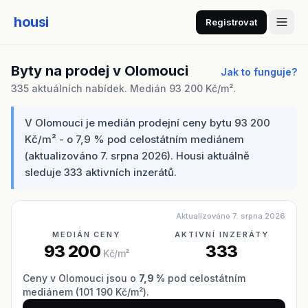
housi
Registrovat
Byty na prodej v Olomouci
Jak to funguje?
335 aktuálních nabídek. Medián 93 200 Kč/m².
V Olomouci je medián prodejní ceny bytu 93 200
Kč/m² - o 7,9 % pod celostátním mediánem
(aktualizováno 7. srpna 2026). Housi aktuálně
sleduje 333 aktivních inzerátů.
Aktualizováno 7. srpna 2026
MEDIÁN CENY
AKTIVNÍ INZERÁTY
93 200
333
Kč/m²
Ceny v Olomouci jsou o
7,9 %
pod celostátním
mediánem (101 190 Kč/m²).