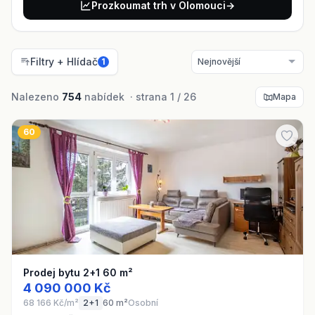
Prozkoumat trh v Olomouci
→
Filtry + Hlídač
1
Nalezeno
754
nabídek · strana 1 / 26
Mapa
60
Prodej bytu 2+1 60 m²
4 090 000 Kč
68 166 Kč/m²
2+1
60 m²
Osobní