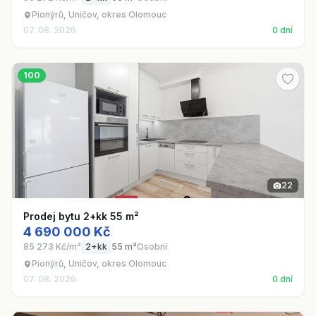
Pionýrů, Uničov, okres Olomouc
07. 08. 2026
0 dní
100
22
Prodej bytu 2+kk 55 m²
4 690 000 Kč
85 273 Kč/m²
2+kk
55 m²
Osobní
Pionýrů, Uničov, okres Olomouc
07. 08. 2026
0 dní