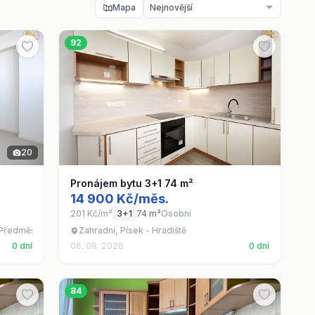
Mapa
92
20
Pronájem bytu 3+1 74 m²
14 900 Kč/měs.
201 Kč/m²
3+1
74 m²
Osobní
 Předměstí
Zahradní, Písek - Hradiště
0 dní
06. 08. 2026
0 dní
84