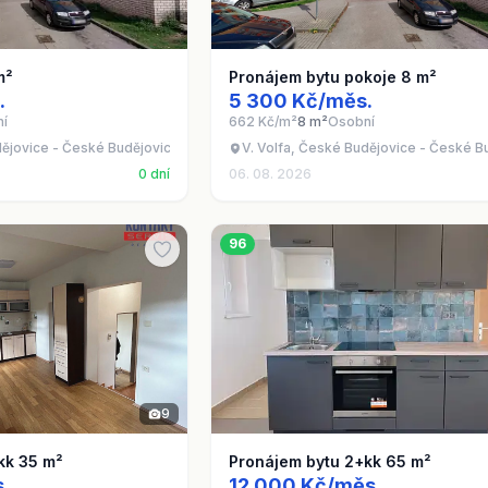
m²
Pronájem bytu pokoje 8 m²
.
5 300 Kč/měs.
í
662 Kč/m²
8 m²
Osobní
dějovice - České Budějovice 2
V. Volfa, České Budějovice - České B
0 dní
06. 08. 2026
96
9
kk 35 m²
Pronájem bytu 2+kk 65 m²
.
12 000 Kč/měs.