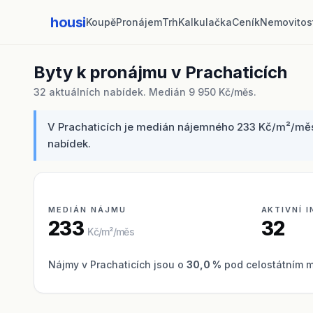
housi
Koupě
Pronájem
Trh
Kalkulačka
Ceník
Nemovitos
Byty k pronájmu v Prachaticích
32 aktuálních nabídek. Medián 9 950 Kč/měs.
V Prachaticích je medián nájemného 233 Kč/m²/měs -
nabídek.
MEDIÁN NÁJMU
AKTIVNÍ 
233
32
Kč/m²/měs
Nájmy v Prachaticích jsou o
30,0 %
pod celostátním 