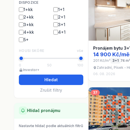
DISPOZICE
1+kk
1+1
2+kk
2+1
3+kk
3+1
4+kk
4+1
5+
Pronájem bytu 3+
HOUSI SKÓRE
vše
14 900 Kč/mě
201 Kč/m²
3+1
74 m
0
50
100
Zahradní, Písek - H
Investor+
06. 08. 2026
Hledat
Zrušit filtry
37
Hlídač pronájmu
Nastavte hlídač podle aktuálních filtrů