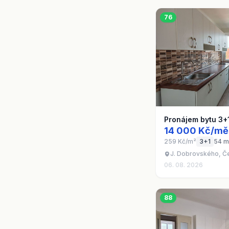
76
Pronájem bytu 3+
14 000 Kč/mě
259 Kč/m²
3+1
54 m
J. Dobrovského, Č
06. 08. 2026
88