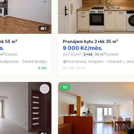
5
kk 55 m²
Pronájem bytu 2+kk 35 m²
s.
9 000 Kč/měs.
 m²
Osobní
257 Kč/m²
2+kk
35 m²
Osobní
udějovice - České Budějovice 6
Pivovarská, Vimperk - Vimperk I, okr
0 dní
06. 08. 2026
92
7