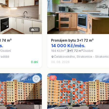
20
1 74 m²
Pronájem bytu 3+1 72 m²
s.
14 000 Kč/měs.
²
Osobní
194 Kč/m²
3+1
72 m²
Osobní
radiště
Čelakovského, Strakonice - Strakonic
0 dní
06. 08. 2026
37