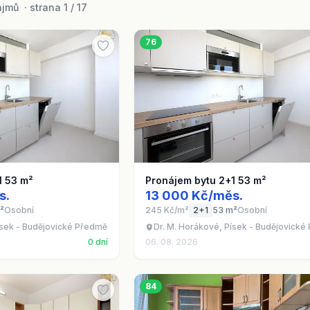
mů · strana 1 / 17
76
1 53 m²
Pronájem bytu 2+1 53 m²
s.
13 000 Kč/měs.
²
Osobní
245 Kč/m²
2+1
53 m²
Osobní
ísek - Budějovické Předměstí
Dr. M. Horákové, Písek - Budějovické
0 dní
06. 08. 2026
84