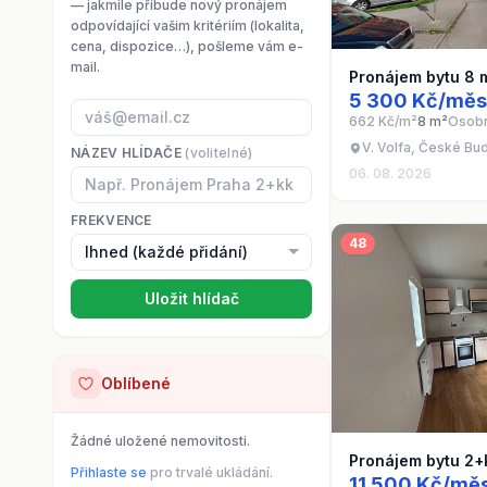
— jakmile přibude nový pronájem
odpovídající vašim kritériím (lokalita,
cena, dispozice…), pošleme vám e-
mail.
Pronájem bytu 8 
5 300 Kč/měs
662 Kč/m²
8 m²
Osobn
V. Volfa, České Bu
NÁZEV HLÍDAČE
(volitelné)
06. 08. 2026
FREKVENCE
48
Uložit hlídač
Oblíbené
Žádné uložené nemovitosti.
Pronájem bytu 2+
Přihlaste se
pro trvalé ukládání.
11 500 Kč/měs