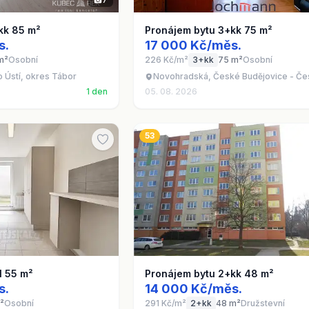
kk 85 m²
Pronájem bytu 3+kk 75 m²
s.
17 000 Kč/měs.
m²
Osobní
226 Kč/m²
3+kk
75 m²
Osobní
 Ústí, okres Tábor
Novohradská, České Budějovice - Če
1 den
05. 08. 2026
53
1 55 m²
Pronájem bytu 2+kk 48 m²
s.
14 000 Kč/měs.
²
Osobní
291 Kč/m²
2+kk
48 m²
Družstevní