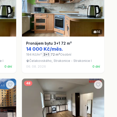
14
Pronájem bytu 3+1 72 m²
14 000 Kč/měs.
194 Kč/m²
3+1
72 m²
Osobní
e I
Čelakovského, Strakonice - Strakonice I
0 dní
06. 08. 2026
0 dní
48