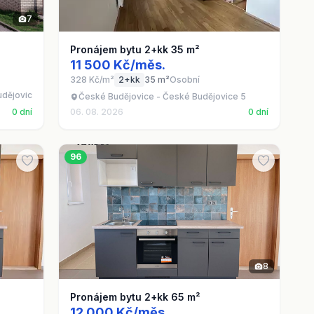
7
Pronájem bytu 2+kk 35 m²
11 500 Kč/měs.
328 Kč/m²
2+kk
35 m²
Osobní
udějovice 2
České Budějovice - České Budějovice 5
0 dní
06. 08. 2026
0 dní
96
8
Pronájem bytu 2+kk 65 m²
12 000 Kč/měs.