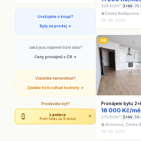
329 Kč/m²
2+kk
35
České Budějovice 
Uvažujete o koupi?
06. 08. 2026
Byty na prodej →
68
Jaká jsou nájemní tržní data?
Ceny pronájmů v ČR →
Vlastníte nemovitost?
Zjistěte tržní odhad hodnoty →
Pronájem bytu 2+
Prodáváte byt?
16 000 Kč/mě
Lantera
↗
275 Kč/m²
2+kk
58
Profi fotky za 5 minut
Jírovcova, České B
06. 08. 2026