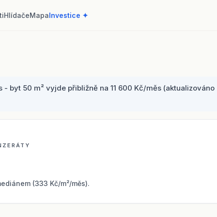
ti
Hlídače
Mapa
Investice ✦
 byt 50 m² vyjde přibližně na 11 600 Kč/měs (aktualizováno 6
INZERÁTY
mediánem (333 Kč/m²/měs).