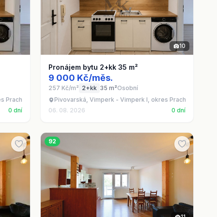
10
Pronájem bytu 2+kk 35 m²
9 000 Kč/měs.
257 Kč/m²
2+kk
35 m²
Osobní
es Prachatice
Pivovarská, Vimperk - Vimperk I, okres Prachatice
0 dní
06. 08. 2026
0 dní
92
11