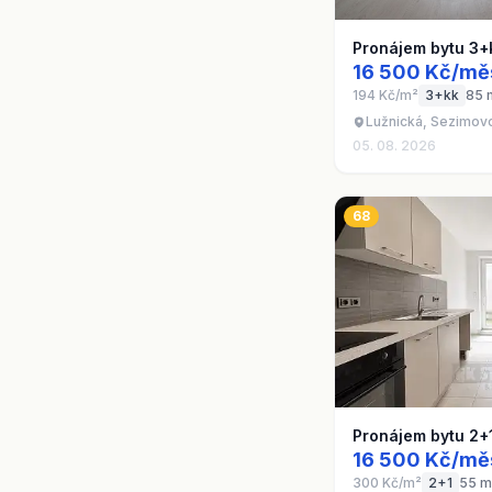
Pronájem bytu 3+
16 500 Kč/mě
194 Kč/m²
3+kk
85 
Lužnická, Sezimovo
05. 08. 2026
68
Pronájem bytu 2+
16 500 Kč/mě
300 Kč/m²
2+1
55 m