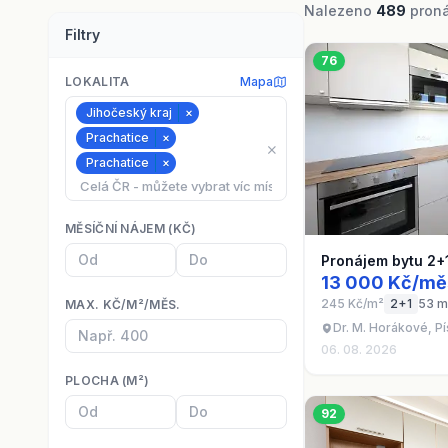
Nalezeno
489
pronáj
Filtry
76
LOKALITA
Mapa
Jihočeský kraj
×
Prachatice
×
⨯
Prachatice
×
MĚSÍČNÍ NÁJEM (KČ)
Pronájem bytu 2+
13 000 Kč/mě
245 Kč/m²
2+1
53 m
MAX. KČ/M²/MĚS.
Dr. M. Horákové, P
06. 08. 2026
PLOCHA (M²)
92