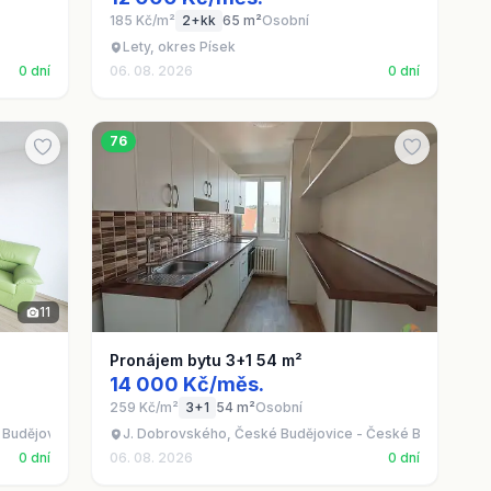
185 Kč/m²
2+kk
65 m²
Osobní
Lety, okres Písek
0 dní
06. 08. 2026
0 dní
76
11
Pronájem bytu 3+1 54 m²
14 000 Kč/měs.
259 Kč/m²
3+1
54 m²
Osobní
 Budějovice 3
J. Dobrovského, České Budějovice - České Budějovice 
0 dní
06. 08. 2026
0 dní