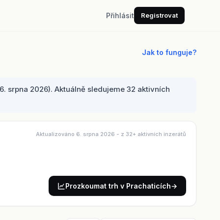
Přihlásit
Registrovat
Jak to funguje?
. srpna 2026). Aktuálně sledujeme 32 aktivních
Aktualizováno 6. srpna 2026
- z 32+ aktivních inzerátů
Prozkoumat trh v Prachaticích
→