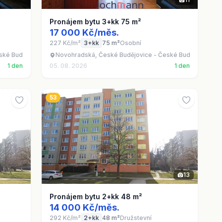
Pronájem bytu 3+kk 75 m²
17 000 Kč/měs.
227 Kč/m²
3+kk
75 m²
Osobní
ské Budějovice 6
Novohradská, České Budějovice - České Budějovice 6
1 den
05. 08. 2026
1 den
53
13
Pronájem bytu 2+kk 48 m²
14 000 Kč/měs.
292 Kč/m²
2+kk
48 m²
Družstevní