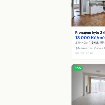
Pronájem bytu 2+
13 000 Kč/mě
236 Kč/m²
2+kk
55
Mánesova, České B
06. 08. 2026
100