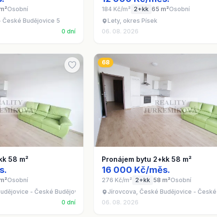
 m²
Osobní
184 Kč/m²
2+kk
65 m²
Osobní
- České Budějovice 5
Lety, okres Písek
0 dní
06. 08. 2026
68
kk 58 m²
Pronájem bytu 2+kk 58 m²
s.
16 000 Kč/měs.
 m²
Osobní
276 Kč/m²
2+kk
58 m²
Osobní
udějovice - České Budějovice 3
Jírovcova, České Budějovice - České
0 dní
06. 08. 2026