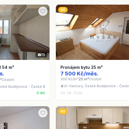
60
13
1 54 m²
Pronájem bytu 25 m²
s.
7 500 Kč/měs.
300 Kč/m²
25 m²
Osobní
²
Osobní
Vl. Vančury, České Budějovice - Česk
eské Budějovice - České Budějovice 5
0 dní
06. 08. 2026
60