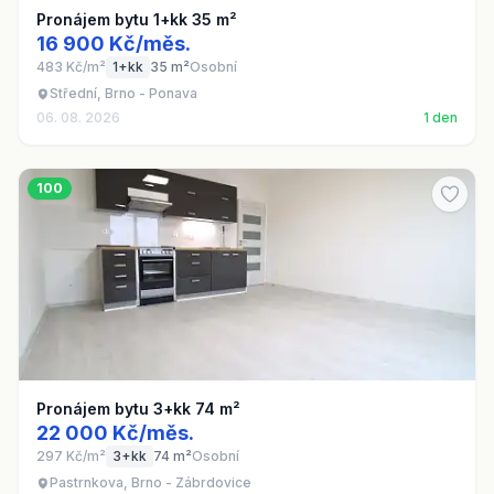
Pronájem bytu 1+kk 35 m²
16 900 Kč/měs.
483 Kč/m²
1+kk
35 m²
Osobní
Střední, Brno - Ponava
06. 08. 2026
1 den
100
Pronájem bytu 3+kk 74 m²
22 000 Kč/měs.
297 Kč/m²
3+kk
74 m²
Osobní
Pastrnkova, Brno - Zábrdovice