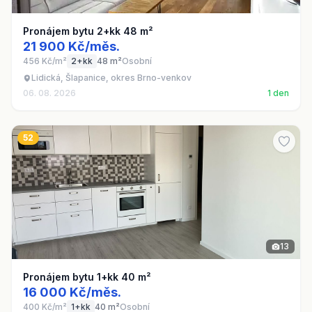
Pronájem bytu 2+kk 48 m²
21 900 Kč/měs.
456 Kč/m²
2+kk
48 m²
Osobní
Lidická, Šlapanice, okres Brno-venkov
06. 08. 2026
1 den
52
13
Pronájem bytu 1+kk 40 m²
16 000 Kč/měs.
400 Kč/m²
1+kk
40 m²
Osobní