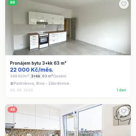
88
Pronájem bytu 3+kk 63 m²
22 000 Kč/měs.
349 Kč/m²
3+kk
63 m²
Osobní
Pastrnkova, Brno - Zábrdovice
06. 08. 2026
1 den
48