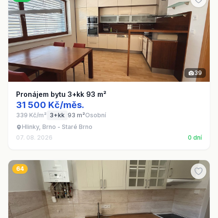
39
Pronájem bytu 3+kk 93 m²
31 500 Kč/měs.
339 Kč/m²
3+kk
93 m²
Osobní
Hlinky, Brno - Staré Brno
07. 08. 2026
0 dní
64