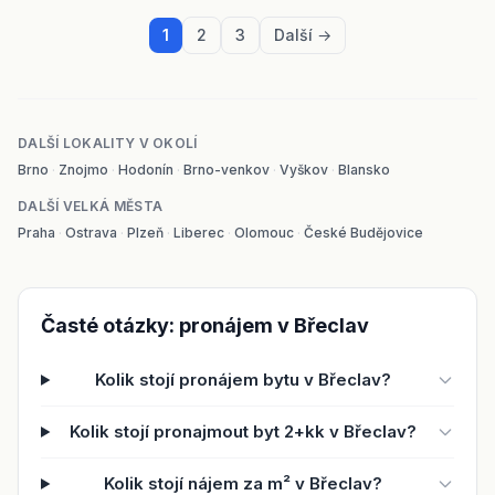
1
2
3
Další →
DALŠÍ LOKALITY V OKOLÍ
Brno
·
Znojmo
·
Hodonín
·
Brno-venkov
·
Vyškov
·
Blansko
DALŠÍ VELKÁ MĚSTA
Praha
·
Ostrava
·
Plzeň
·
Liberec
·
Olomouc
·
České Budějovice
Časté otázky: pronájem v Břeclav
Kolik stojí pronájem bytu v Břeclav?
Kolik stojí pronajmout byt 2+kk v Břeclav?
Kolik stojí nájem za m² v Břeclav?