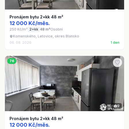
Pronájem bytu 2+kk 48 m²
12 000 Kč/měs.
250 Kč/m²
2+kk
48 m²
Osobní
Komenského, Letovice, okres Blansko
06. 08. 2026
1 den
76
9
Pronájem bytu 2+kk 48 m²
12 000 Kč/měs.