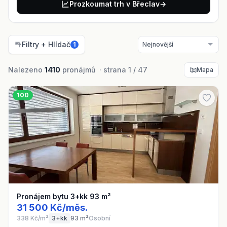
Prozkoumat trh v Břeclav
→
Filtry + Hlídač
1
Nalezeno
1410
pronájmů · strana 1 / 47
Mapa
100
Pronájem bytu 3+kk 93 m²
31 500 Kč/měs.
338 Kč/m²
3+kk
93 m²
Osobní