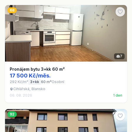
68
7
Pronájem bytu 3+kk 60 m²
17 500 Kč/měs.
292 Kč/m²
3+kk
60 m²
Osobní
Cihlářská, Blansko
06. 08. 2026
1 den
92