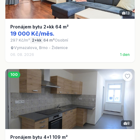
13
Pronájem bytu 2+kk 64 m²
19 000 Kč/měs.
297 Kč/m²
2+kk
64 m²
Osobní
Vymazalova, Brno - Židenice
06. 08. 2026
1 den
100
8
Pronájem bytu 4+1 109 m²