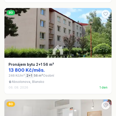
80
Pronájem bytu 2+1 56 m²
13 800 Kč/měs.
246 Kč/m²
2+1
56 m²
Osobní
Absolonova, Blansko
06. 08. 2026
1 den
60