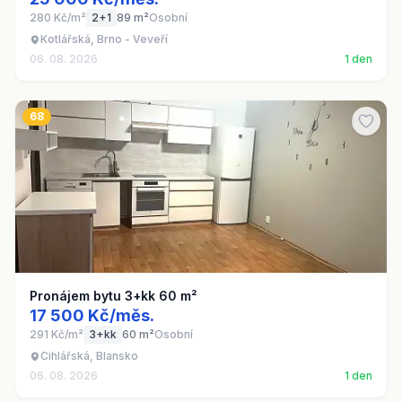
280 Kč/m²
2+1
89 m²
Osobní
Kotlářská, Brno - Veveří
06. 08. 2026
1 den
68
Pronájem bytu 3+kk 60 m²
17 500 Kč/měs.
291 Kč/m²
3+kk
60 m²
Osobní
Cihlářská, Blansko
06. 08. 2026
1 den