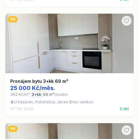
68
Pronájem bytu 3+kk 69 m²
25 000 Kč/měs.
362 Kč/m²
3+kk
69 m²
Osobní
U Kasáren, Pohořelice, okres Brno-venkov
07. 08. 2026
0 dní
68