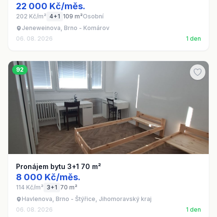
22 000 Kč/měs.
202 Kč/m²
4+1
109 m²
Osobní
Jeneweinova, Brno - Komárov
06. 08. 2026
1 den
92
Pronájem bytu 3+1 70 m²
8 000 Kč/měs.
114 Kč/m²
3+1
70 m²
Havlenova, Brno - Štýřice, Jihomoravský kraj
06. 08. 2026
1 den