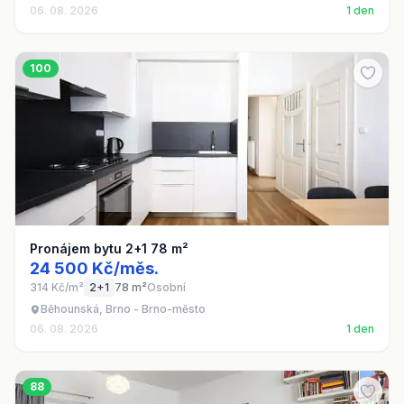
06. 08. 2026
1 den
100
Pronájem bytu 2+1 78 m²
24 500 Kč/měs.
314 Kč/m²
2+1
78 m²
Osobní
Běhounská, Brno - Brno-město
06. 08. 2026
1 den
88