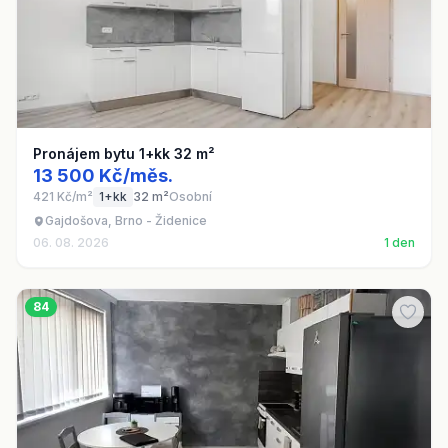
Pronájem bytu 1+kk 32 m²
13 500 Kč/měs.
421 Kč/m²
1+kk
32 m²
Osobní
Gajdošova, Brno - Židenice
06. 08. 2026
1 den
84