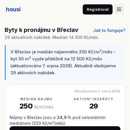
housi
Registrovat
Byty k pronájmu v Břeclav
Jak to funguje?
29 aktuálních nabídek. Medián 14 500 Kč/měs.
V Břeclav je medián nájemného 250 Kč/m²/měs -
byt 50 m² vyjde přibližně na 12 500 Kč/měs
(aktualizováno 7. srpna 2026). Aktuálně sledujeme
29 aktivních nabídek.
Aktualizováno 7. srpna 2026
MEDIÁN NÁJMU
AKTIVNÍ INZERÁTY
250
29
Kč/m²/měs
Nájmy v Břeclav jsou o
24,9 %
pod celostátním
mediánem (333 Kč/m²/měs).