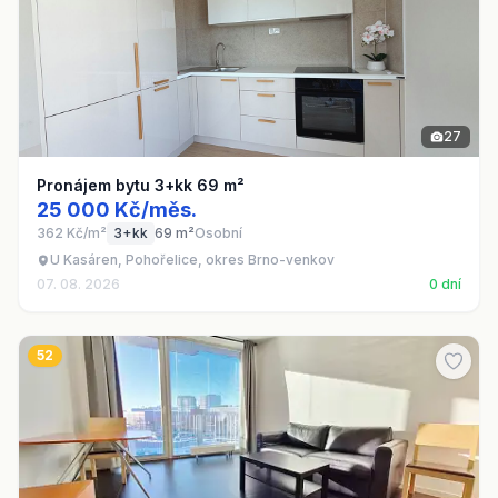
27
Pronájem bytu 3+kk 69 m²
25 000 Kč/měs.
362 Kč/m²
3+kk
69 m²
Osobní
U Kasáren, Pohořelice, okres Brno-venkov
07. 08. 2026
0 dní
52