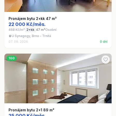
Pronájem bytu 2+kk 47 m²
22 000 Kč/měs.
468 Kč/m²
2+kk
47 m²
Osobní
U Synagogy, Brno - Trnitá
07. 08. 2026
0 dní
100
Pronájem bytu 2+1 89 m²
25 000 Kč/měs.