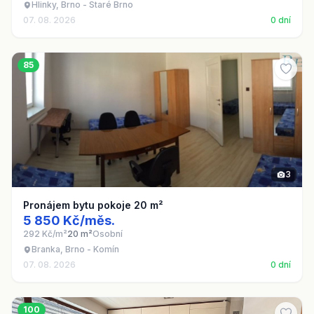
Hlinky, Brno - Staré Brno
07. 08. 2026
0 dní
85
3
Pronájem bytu pokoje 20 m²
5 850 Kč/měs.
292 Kč/m²
20 m²
Osobní
Branka, Brno - Komín
07. 08. 2026
0 dní
100