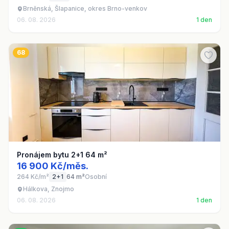
Brněnská, Šlapanice, okres Brno-venkov
06. 08. 2026
1 den
68
Pronájem bytu 2+1 64 m²
16 900 Kč/měs.
264 Kč/m²
2+1
64 m²
Osobní
Hálkova, Znojmo
06. 08. 2026
1 den