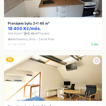
11
Pronájem bytu 2+1 46 m²
18 400 Kč/měs.
400 Kč/m²
2+1
46 m²
Osobní
Merhautova, Brno - Černá Pole
07. 08. 2026
0 dní
60