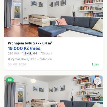
Pronájem bytu 2+kk 64 m²
19 000 Kč/měs.
296 Kč/m²
2+kk
64 m²
Osobní
Vymazalova, Brno - Židenice
06. 08. 2026
1 den
88