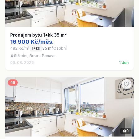
Pronájem bytu 1+kk 35 m²
16 900 Kč/měs.
482 Kč/m²
1+kk
35 m²
Osobní
Střední, Brno - Ponava
06. 08. 2026
1 den
48
9