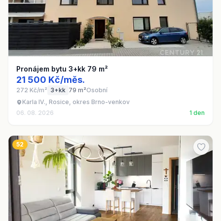
Pronájem bytu 3+kk 79 m²
21 500 Kč/měs.
272 Kč/m²
3+kk
79 m²
Osobní
Karla IV., Rosice, okres Brno-venkov
06. 08. 2026
1 den
52