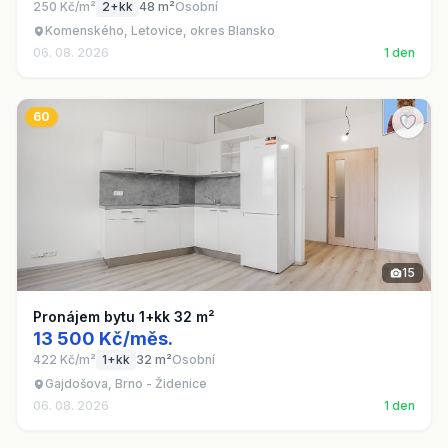
250 Kč/m²
2+kk
48 m²
Osobní
Komenského, Letovice, okres Blansko
06. 08. 2026
1 den
60
15
Pronájem bytu 1+kk 32 m²
13 500 Kč/měs.
422 Kč/m²
1+kk
32 m²
Osobní
Gajdošova, Brno - Židenice
06. 08. 2026
1 den