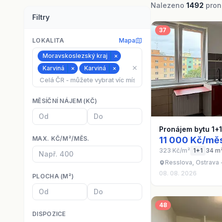
Nalezeno
1492
proná
Filtry
37
LOKALITA
Mapa
Moravskoslezský kraj
×
⨯
Karviná
×
Karviná
×
MĚSÍČNÍ NÁJEM (KČ)
Pronájem bytu 1+
MAX. KČ/M²/MĚS.
11 000 Kč/mě
323 Kč/m²
1+1
34 m
Resslova, Ostrava 
08. 08. 2026
PLOCHA (M²)
48
DISPOZICE