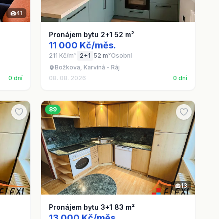
41
Pronájem bytu 2+1 52 m²
11 000 Kč/měs.
211 Kč/m²
2+1
52 m²
Osobní
Božkova, Karviná - Ráj
0 dní
08. 08. 2026
0 dní
89
13
Pronájem bytu 3+1 83 m²
13 000 Kč/měs.