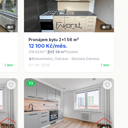
8
10
Pronájem bytu 2+1 56 m²
12 100 Kč/měs.
216 Kč/m²
2+1
56 m²
Osobní
Bohumínská, Ostrava - Slezská Ostrava
1 den
07. 08. 2026
1 den
73
13