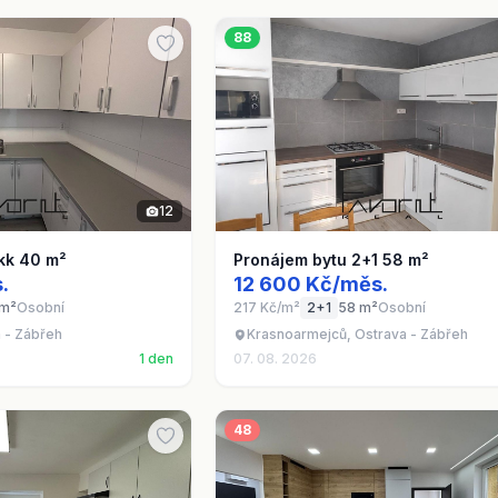
88
12
kk 40 m²
Pronájem bytu 2+1 58 m²
.
12 600 Kč/měs.
 m²
Osobní
217 Kč/m²
2+1
58 m²
Osobní
 - Zábřeh
Krasnoarmejců, Ostrava - Zábřeh
1 den
07. 08. 2026
48