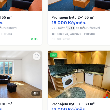
1 55 m²
Pronájem bytu 2+1 55 m²
s.
15 000 Kč/měs.
²
Družstevní
273 Kč/m²
2+1
55 m²
Družstevní
- Poruba
Resslova, Ostrava - Poruba
0 dní
08. 08. 2026
89
8
1 90 m²
Pronájem bytu 3+1 83 m²
s.
13 000 Kč/měs.