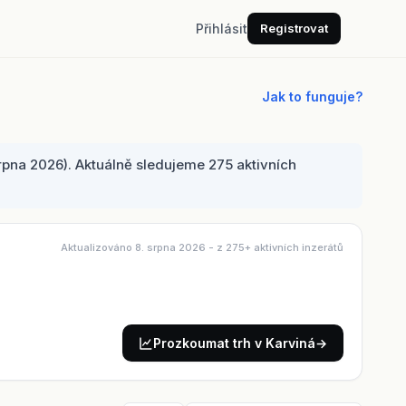
Přihlásit
Registrovat
Jak to funguje?
rpna 2026). Aktuálně sledujeme 275 aktivních
Aktualizováno 8. srpna 2026
- z 275+ aktivních inzerátů
Prozkoumat trh v Karviná
→