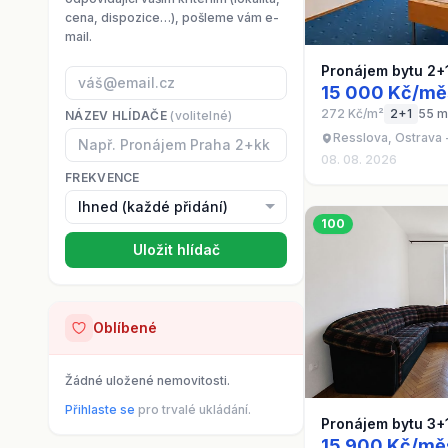
cena, dispozice…), pošleme vám e-
mail.
Pronájem bytu 2+
15 000 Kč/mě
272 Kč/m²
2+1
55 m
NÁZEV HLÍDAČE
(volitelné)
Resslova, Ostrava 
08. 08. 2026
FREKVENCE
100
Uložit hlídač
Oblíbené
Žádné uložené nemovitosti.
Přihlaste se
pro trvalé ukládání.
Pronájem bytu 3+
15 900 Kč/mě