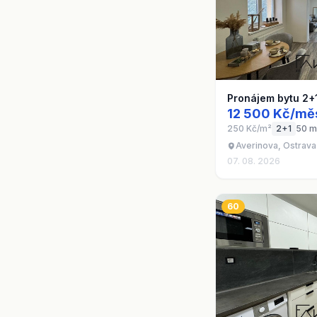
Pronájem bytu 2+
12 500 Kč/mě
250 Kč/m²
2+1
50 m
Averinova, Ostrava
07. 08. 2026
60