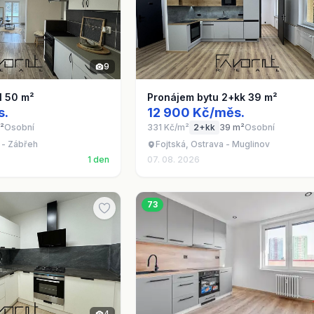
9
1 50 m²
Pronájem bytu 2+kk 39 m²
s.
12 900 Kč/měs.
²
Osobní
331 Kč/m²
2+kk
39 m²
Osobní
 - Zábřeh
Fojtská, Ostrava - Muglinov
1 den
07. 08. 2026
73
4