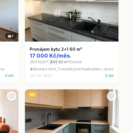
7
Pronájem bytu 2+1 60 m²
17 000 Kč/měs.
283 Kč/m²
2+1
60 m²
Osobní
ava
Školská čtvrť, Frenštát pod Radhoštěm, okres Nový Jičín
0 dní
08. 08. 2026
0 dní
64