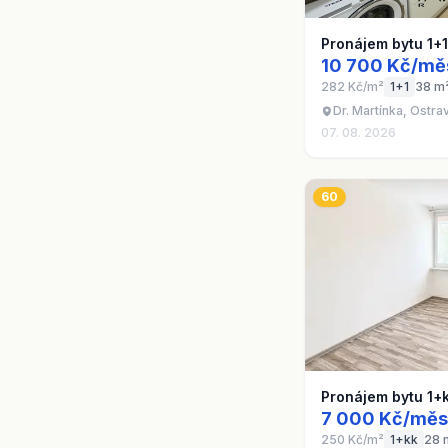
Pronájem bytu 1+
10 700 Kč/mě
282 Kč/m²
1+1
38 m
Dr. Martínka, Ostra
07. 08. 2026
60
Pronájem bytu 1+
7 000 Kč/měs
250 Kč/m²
1+kk
28 