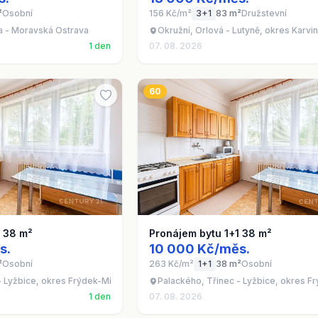
²
Osobní
156 Kč/m²
3+1
83 m²
Družstevní
a - Moravská Ostrava
Okružní, Orlová - Lutyně, okres Karvi
1 den
07. 08. 2026
60
1 38 m²
Pronájem bytu 1+1 38 m²
s.
10 000 Kč/měs.
²
Osobní
263 Kč/m²
1+1
38 m²
Osobní
- Lyžbice, okres Frýdek-Místek
Palackého, Třinec - Lyžbice, okres F
1 den
07. 08. 2026