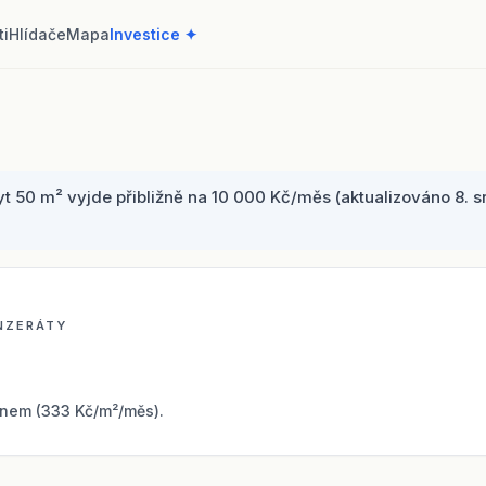
ti
Hlídače
Mapa
Investice ✦
50 m² vyjde přibližně na 10 000 Kč/měs (aktualizováno 8. s
INZERÁTY
nem (333 Kč/m²/měs).