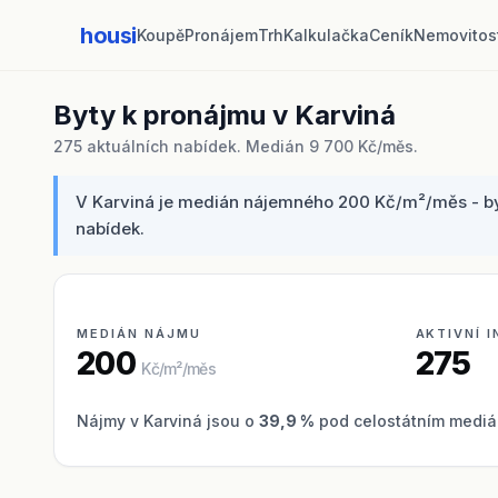
housi
Koupě
Pronájem
Trh
Kalkulačka
Ceník
Nemovitos
Byty k pronájmu v Karviná
275 aktuálních nabídek. Medián 9 700 Kč/měs.
V Karviná je medián nájemného 200 Kč/m²/měs - byt 
nabídek.
MEDIÁN NÁJMU
AKTIVNÍ 
200
275
Kč/m²/měs
Nájmy v Karviná jsou o
39,9 %
pod celostátním mediá