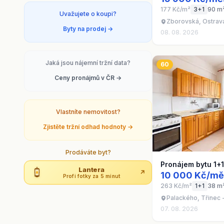
177 Kč/m²
3+1
90 m
Uvažujete o koupi?
Zborovská, Ostrav
Byty na prodej →
08. 08. 2026
Jaká jsou nájemní tržní data?
60
Ceny pronájmů v ČR →
Vlastníte nemovitost?
Zjistěte tržní odhad hodnoty →
Prodáváte byt?
Pronájem bytu 1+
Lantera
↗
10 000 Kč/mě
Profi fotky za 5 minut
263 Kč/m²
1+1
38 m
Palackého, Třinec 
07. 08. 2026