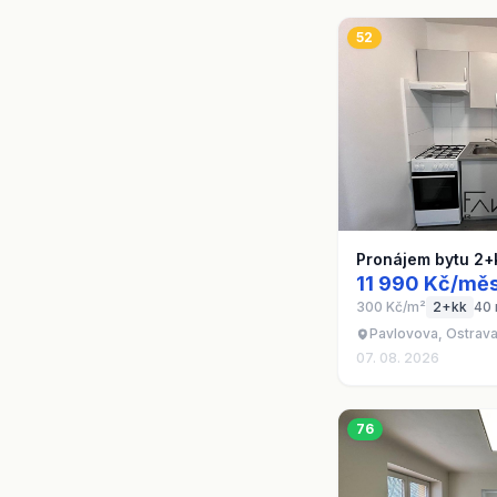
52
Pronájem bytu 2+
11 990 Kč/měs
300 Kč/m²
2+kk
40
Pavlovova, Ostrava
07. 08. 2026
76