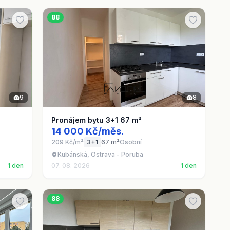
88
9
8
Pronájem bytu 3+1 67 m²
14 000 Kč/měs.
209 Kč/m²
3+1
67 m²
Osobní
Kubánská, Ostrava - Poruba
1 den
07. 08. 2026
1 den
88