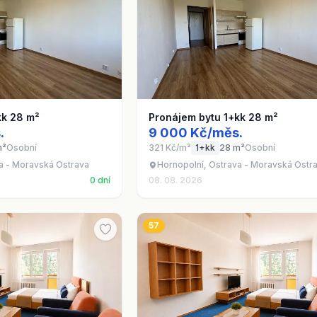
kk 28 m²
Pronájem bytu 1+kk 28 m²
.
9 000 Kč/měs.
m²
Osobní
321 Kč/m²
1+kk
28 m²
Osobní
a - Moravská Ostrava
Hornopolní, Ostrava - Moravská Ostr
0 dní
08. 08. 2026
57