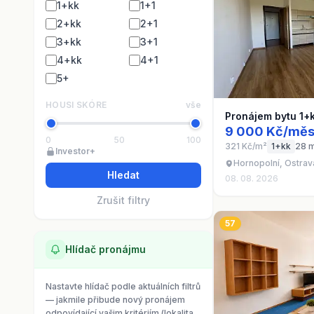
1+kk
1+1
2+kk
2+1
3+kk
3+1
4+kk
4+1
5+
HOUSI SKÓRE
vše
Pronájem bytu 1+
9 000 Kč/měs
0
50
100
321 Kč/m²
1+kk
28 
Investor+
Hornopolní, Ostrav
Hledat
08. 08. 2026
Zrušit filtry
57
Hlídač pronájmu
Nastavte hlídač podle aktuálních filtrů
— jakmile přibude nový pronájem
odpovídající vašim kritériím (lokalita,