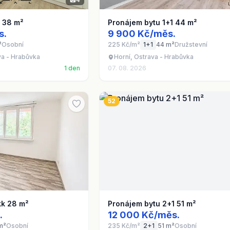
1 38 m²
Pronájem bytu 1+1 44 m²
s.
9 900 Kč/měs.
²
Osobní
225 Kč/m²
1+1
44 m²
Družstevní
va - Hrabůvka
Horní, Ostrava - Hrabůvka
1 den
07. 08. 2026
52
kk 28 m²
Pronájem bytu 2+1 51 m²
.
12 000 Kč/měs.
m²
Osobní
235 Kč/m²
2+1
51 m²
Osobní