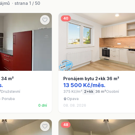
jmů · strana 1 / 50
40
1 34 m²
Pronájem bytu 2+kk 36 m²
s.
13 500 Kč/měs.
²
Družstevní
375 Kč/m²
2+kk
36 m²
Osobní
- Poruba
Opava
0 dní
08. 08. 2026
48