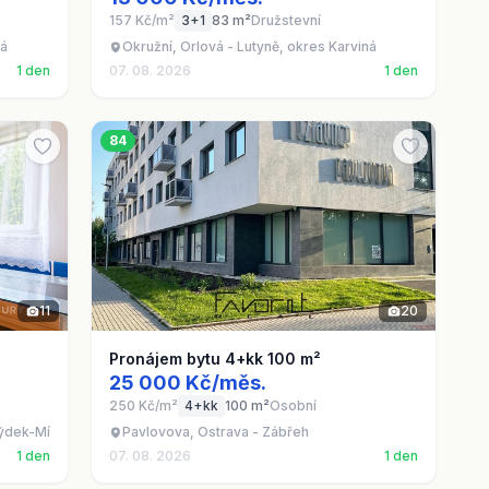
157 Kč/m²
3+1
83 m²
Družstevní
ná
Okružní, Orlová - Lutyně, okres Karviná
1 den
07. 08. 2026
1 den
84
11
20
Pronájem bytu 4+kk 100 m²
25 000 Kč/měs.
250 Kč/m²
4+kk
100 m²
Osobní
rýdek-Místek
Pavlovova, Ostrava - Zábřeh
1 den
07. 08. 2026
1 den