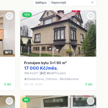
Mapa
100
13
Pronájem bytu 3+1 90 m²
17 000 Kč/měs.
188 Kč/m²
3+1
90 m²
Osobní
Sládečkova, Ostrava - Michálkovice
0 dní
08. 08. 2026
0 dní
80