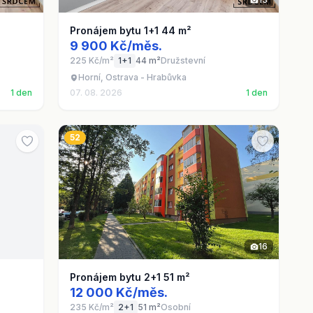
Pronájem bytu 1+1 44 m²
9 900 Kč/měs.
225 Kč/m²
1+1
44 m²
Družstevní
Horní, Ostrava - Hrabůvka
1 den
07. 08. 2026
1 den
52
16
Pronájem bytu 2+1 51 m²
12 000 Kč/měs.
235 Kč/m²
2+1
51 m²
Osobní