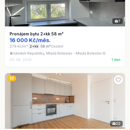
7
Pronájem bytu 2+kk 58 m²
16 000 Kč/měs.
276 Kč/m²
2+kk
58 m²
Osobní
náměstí Republiky, Mladá Boleslav - Mladá Boleslav III
05. 08. 2026
1 den
52
22