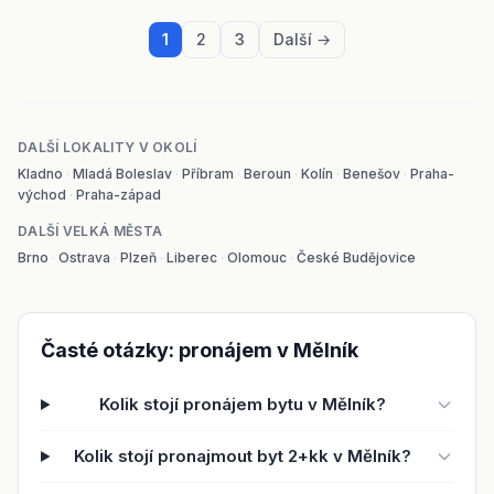
1
2
3
Další →
DALŠÍ LOKALITY V OKOLÍ
Kladno
·
Mladá Boleslav
·
Příbram
·
Beroun
·
Kolín
·
Benešov
·
Praha-
východ
·
Praha-západ
DALŠÍ VELKÁ MĚSTA
Brno
·
Ostrava
·
Plzeň
·
Liberec
·
Olomouc
·
České Budějovice
Časté otázky: pronájem v Mělník
Kolik stojí pronájem bytu v Mělník?
Kolik stojí pronajmout byt 2+kk v Mělník?