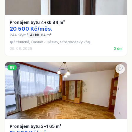
Pronájem bytu 4+kk 84 m²
20 500 Kč/měs.
244 Kč/m²
4+kk
84 m²
Žitenická, Čáslav - Čáslav, Středočeský kraj
09. 08. 2026
0 dní
88
Pronájem bytu 3+1 65 m²