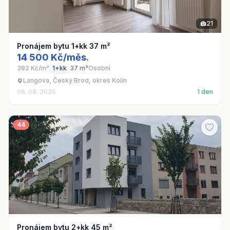
21
Pronájem bytu 1+kk 37 m²
14 500 Kč/měs.
392 Kč/m²
1+kk
37 m²
Osobní
Langova, Český Brod, okres Kolín
08. 08. 2026
1 den
44
Pronájem bytu 2+kk 45 m²