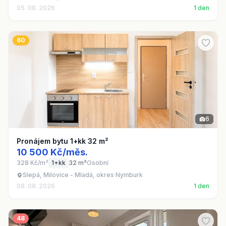
05. 08. 2026
1 den
60
6
Pronájem bytu 1+kk 32 m²
10 500 Kč/měs.
328 Kč/m²
1+kk
32 m²
Osobní
Slepá, Milovice - Mladá, okres Nymburk
08. 08. 2026
1 den
48