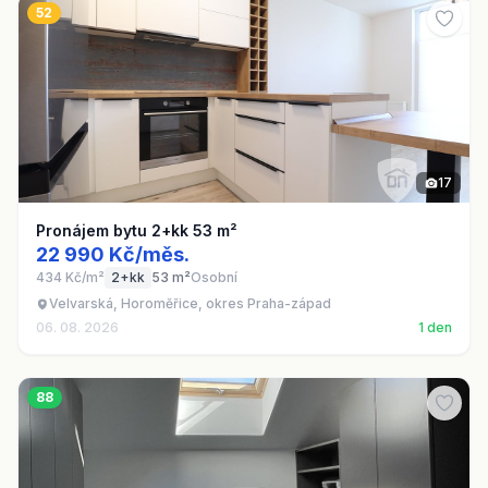
52
17
Pronájem bytu 2+kk 53 m²
22 990 Kč/měs.
434 Kč/m²
2+kk
53 m²
Osobní
Velvarská, Horoměřice, okres Praha-západ
06. 08. 2026
1 den
88