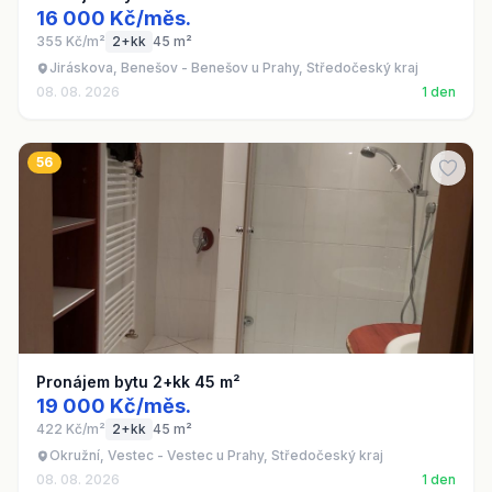
16 000 Kč/měs.
355 Kč/m²
2+kk
45 m²
Jiráskova, Benešov - Benešov u Prahy, Středočeský kraj
08. 08. 2026
1 den
56
Pronájem bytu 2+kk 45 m²
19 000 Kč/měs.
422 Kč/m²
2+kk
45 m²
Okružní, Vestec - Vestec u Prahy, Středočeský kraj
08. 08. 2026
1 den