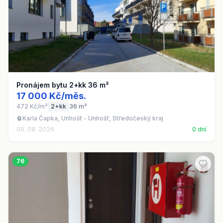
Pronájem bytu 2+kk 36 m²
17 000 Kč/měs.
472 Kč/m²
2+kk
36 m²
Karla Čapka, Unhošť - Unhošť, Středočeský kraj
09. 08. 2026
0 dní
76