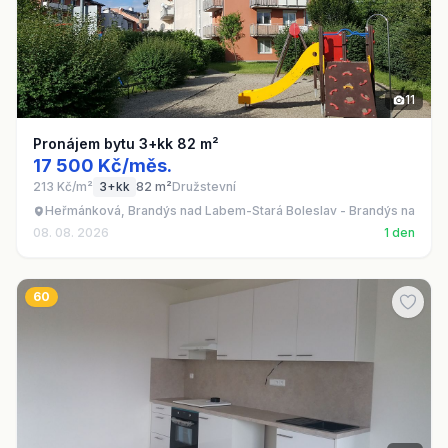
11
Pronájem bytu 3+kk 82 m²
17 500 Kč/měs.
213 Kč/m²
3+kk
82 m²
Družstevní
Heřmánková, Brandýs nad Labem-Stará Boleslav - Brandýs nad La
08. 08. 2026
1 den
60