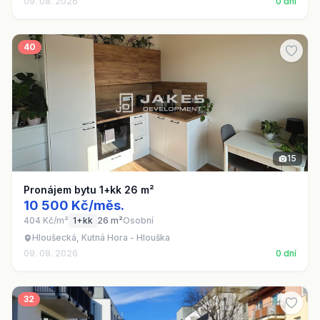
09. 08. 2026
0 dní
40
15
Pronájem bytu 1+kk 26 m²
10 500 Kč/měs.
404 Kč/m²
1+kk
26 m²
Osobní
Hloušecká, Kutná Hora - Hlouška
09. 08. 2026
0 dní
32