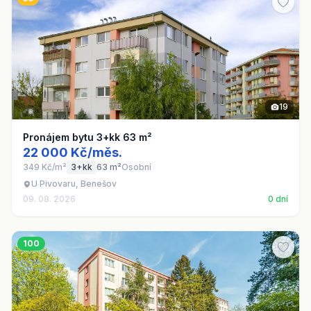
19
Pronájem bytu 3+kk 63 m²
22 000 Kč/měs.
349 Kč/m²
3+kk
63 m²
Osobní
U Pivovaru, Benešov
09. 08. 2026
0 dní
100