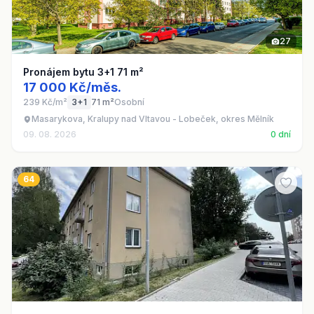
27
Pronájem bytu 3+1 71 m²
17 000 Kč/měs.
239 Kč/m²
3+1
71 m²
Osobní
Masarykova, Kralupy nad Vltavou - Lobeček, okres Mělník
09. 08. 2026
0 dní
64