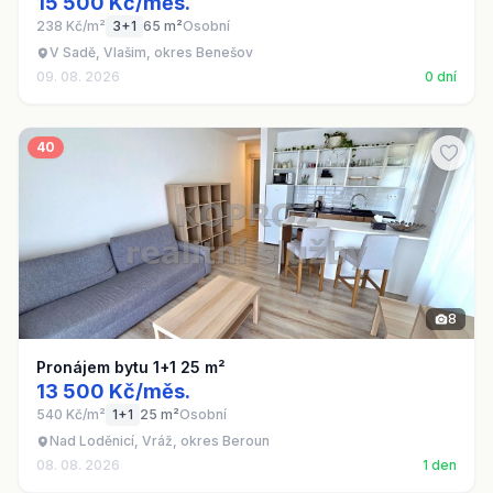
15 500 Kč/měs.
238 Kč/m²
3+1
65 m²
Osobní
V Sadě, Vlašim, okres Benešov
09. 08. 2026
0 dní
40
8
Pronájem bytu 1+1 25 m²
13 500 Kč/měs.
540 Kč/m²
1+1
25 m²
Osobní
Nad Loděnicí, Vráž, okres Beroun
08. 08. 2026
1 den