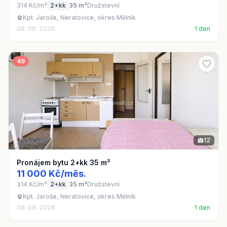
314 Kč/m²
2+kk
35 m²
Družstevní
Kpt. Jaroše, Neratovice, okres Mělník
08. 08. 2026
1 den
49
12
Pronájem bytu 2+kk 35 m²
11 000 Kč/měs.
314 Kč/m²
2+kk
35 m²
Družstevní
Kpt. Jaroše, Neratovice, okres Mělník
08. 08. 2026
1 den