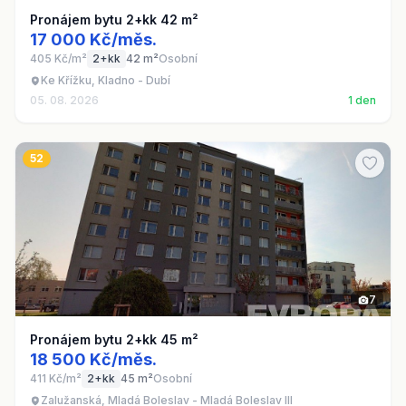
Pronájem bytu 2+kk 42 m²
17 000 Kč/měs.
405 Kč/m²
2+kk
42 m²
Osobní
Ke Křížku, Kladno - Dubí
05. 08. 2026
1 den
52
7
Pronájem bytu 2+kk 45 m²
18 500 Kč/měs.
411 Kč/m²
2+kk
45 m²
Osobní
Zalužanská, Mladá Boleslav - Mladá Boleslav III