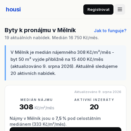
housi
Registrovat
Byty k pronájmu v Mělník
Jak to funguje?
19 aktuálních nabídek. Medián 16 750 Kč/měs.
V Mělník je medián nájemného 308 Kč/m²/měs -
byt 50 m² vyjde přibližně na 15 400 Kč/měs
(aktualizováno 9. srpna 2026). Aktuálně sledujeme
20 aktivních nabídek.
Aktualizováno 9. srpna 2026
MEDIÁN NÁJMU
AKTIVNÍ INZERÁTY
308
20
Kč/m²/měs
Nájmy v Mělník jsou o
7,5 %
pod celostátním
mediánem (333 Kč/m²/měs).