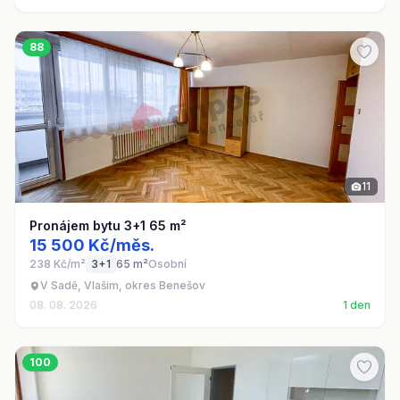
88
11
Pronájem bytu 3+1 65 m²
15 500 Kč/měs.
238 Kč/m²
3+1
65 m²
Osobní
V Sadě, Vlašim, okres Benešov
08. 08. 2026
1 den
100