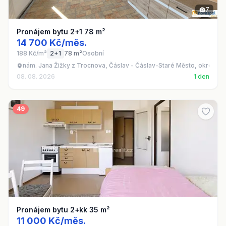
7
Pronájem bytu 2+1 78 m²
14 700 Kč/měs.
188 Kč/m²
2+1
78 m²
Osobní
nám. Jana Žižky z Trocnova, Čáslav - Čáslav-Staré Město, okres Ku
08. 08. 2026
1 den
49
Pronájem bytu 2+kk 35 m²
11 000 Kč/měs.