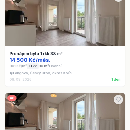
Pronájem bytu 1+kk 38 m²
14 500 Kč/měs.
381 Kč/m²
1+kk
38 m²
Osobní
Langova, Český Brod, okres Kolín
08. 08. 2026
1 den
48