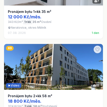
7
Pronájem bytu 1+kk 35 m²
12 000 Kč/měs.
343 Kč/m²
1+kk
35 m²
Osobní
Neratovice, okres Mělník
07. 08. 2026
1 den
69
Video
15
Pronájem bytu 2+kk 58 m²
18 800 Kč/měs.
324 Kč/m²
2+kk
58 m²
Družstevní