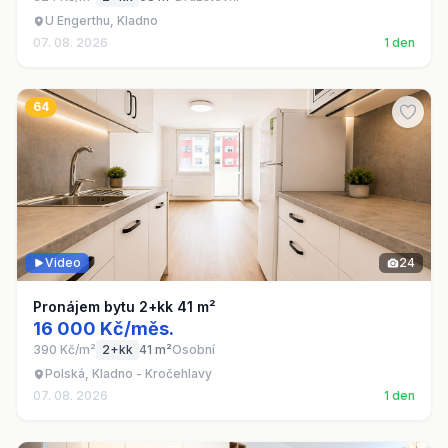
U Engerthu, Kladno
07. 08. 2026
1 den
64
Video
24
Pronájem bytu 2+kk 41 m²
16 000 Kč/měs.
390 Kč/m²
2+kk
41 m²
Osobní
Polská, Kladno - Kročehlavy
07. 08. 2026
1 den