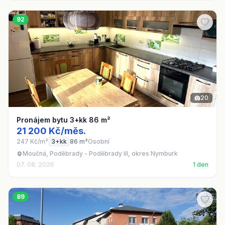
92
20
Pronájem bytu 3+kk 86 m²
21 200 Kč/měs.
247 Kč/m²
3+kk
86 m²
Osobní
Moučná, Poděbrady - Poděbrady III, okres Nymburk
07. 08. 2026
1 den
89