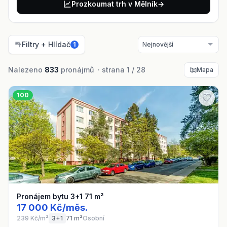
Prozkoumat trh v Mělník
→
Filtry + Hlídač
1
Nalezeno
833
pronájmů · strana 1 / 28
Mapa
100
Pronájem bytu 3+1 71 m²
17 000 Kč/měs.
239 Kč/m²
3+1
71 m²
Osobní