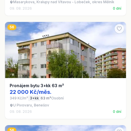
Masarykova, Kralupy nad Vltavou - Lobeček, okres Mělník
09. 08. 2026
0 dní
56
Pronájem bytu 3+kk 63 m²
22 000 Kč/měs.
349 Kč/m²
3+kk
63 m²
Osobní
U Pivovaru, Benešov
09. 08. 2026
0 dní
56