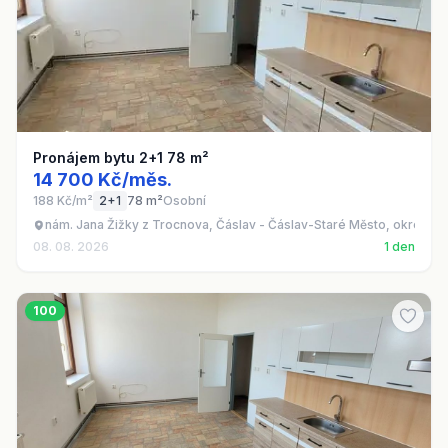
Pronájem bytu 2+1 78 m²
14 700 Kč/měs.
188 Kč/m²
2+1
78 m²
Osobní
nám. Jana Žižky z Trocnova, Čáslav - Čáslav-Staré Město, okres Ku
08. 08. 2026
1 den
100