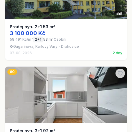
8
Prodej bytu 2+1 53 m²
3 100 000 Kč
58 491 Kč/m²
2+1
53 m²
Osobní
Gagarinova, Karlovy Vary - Drahovice
07. 08. 2026
2 dny
60
Prodej bytu 3+1 92 m²