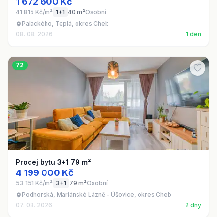
1 672 600 Kč
41 815 Kč/m²
1+1
40 m²
Osobní
Palackého, Teplá, okres Cheb
08. 08. 2026
1 den
72
Prodej bytu 3+1 79 m²
4 199 000 Kč
53 151 Kč/m²
3+1
79 m²
Osobní
Podhorská, Mariánské Lázně - Úšovice, okres Cheb
07. 08. 2026
2 dny