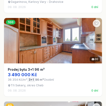
Gagarinova, Karlovy Vary - Drahovice
09. 08. 2026
0 dní
100
30
Prodej bytu 3+1 96 m²
3 490 000 Kč
36 354 Kč/m²
3+1
96 m²
Osobní
Tři Sekery, okres Cheb
09. 08. 2026
0 dní
60