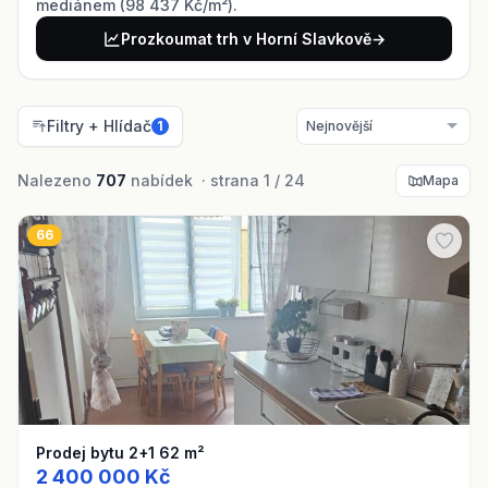
mediánem (98 437 Kč/m²).
Prozkoumat trh v Horní Slavkově
→
Filtry + Hlídač
1
Nalezeno
707
nabídek · strana 1 / 24
Mapa
66
Prodej bytu 2+1 62 m²
2 400 000 Kč