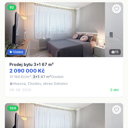
92
Video
15
Prodej bytu 3+1 67 m²
2 090 000 Kč
31 194 Kč/m²
3+1
67 m²
Osobní
Husova, Chodov, okres Sokolov
09. 08. 2026
0 dní
100