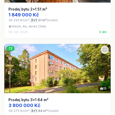
Prodej bytu 2+1 51 m²
1 849 000 Kč
36 255 Kč/m²
2+1
51 m²
Osobní
Hlavní, Aš, okres Cheb
09. 08. 2026
0 dní
72
15
Prodej bytu 3+1 64 m²
3 800 000 Kč
59 375 Kč/m²
3+1
64 m²
Osobní