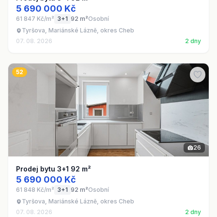
5 690 000 Kč
61 847 Kč/m²
3+1
92 m²
Osobní
Tyršova, Mariánské Lázně, okres Cheb
07. 08. 2026
2 dny
52
26
Prodej bytu 3+1 92 m²
5 690 000 Kč
61 848 Kč/m²
3+1
92 m²
Osobní
Tyršova, Mariánské Lázně, okres Cheb
07. 08. 2026
2 dny