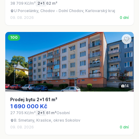
38 709 Kč/m²
2+1
62 m²
U Porcelánky, Chodov - Dolní Chodov, Karlovarský kraj
09. 08. 2026
0 dní
100
14
Prodej bytu 2+1 61 m²
1 690 000 Kč
27 705 Kč/m²
2+1
61 m²
Osobní
B. Smetany, Kraslice, okres Sokolov
09. 08. 2026
0 dní