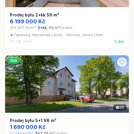
Prodej bytu 2+kk 59 m²
6 199 000 Kč
105 067 Kč/m²
2+kk
59 m²
Osobní
Tepelská, Mariánské Lázně - Úšovice, okres Cheb
07. 08. 2026
2 dny
100
20
Prodej bytu 5+1 98 m²
1 690 000 Kč
17 245 Kč/m²
5+1
98 m²
Osobní