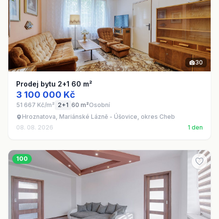
30
Prodej bytu 2+1 60 m²
3 100 000 Kč
51 667 Kč/m²
2+1
60 m²
Osobní
Hroznatova, Mariánské Lázně - Úšovice, okres Cheb
08. 08. 2026
1 den
100