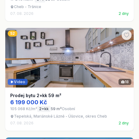
Cheb - Tršnice
07. 08. 2026
2 dny
52
Video
18
Prodej bytu 2+kk 59 m²
6 199 000 Kč
105 068 Kč/m²
2+kk
59 m²
Osobní
Tepelská, Mariánské Lázně - Úšovice, okres Cheb
07. 08. 2026
2 dny