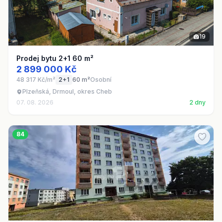
19
Prodej bytu 2+1 60 m²
2 899 000 Kč
48 317 Kč/m²
2+1
60 m²
Osobní
Plzeňská, Drmoul, okres Cheb
07. 08. 2026
2 dny
84