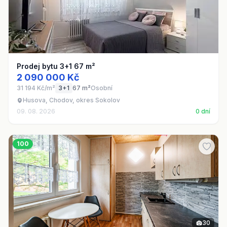
Prodej bytu 3+1 67 m²
2 090 000 Kč
31 194 Kč/m²
3+1
67 m²
Osobní
Husova, Chodov, okres Sokolov
09. 08. 2026
0 dní
100
30