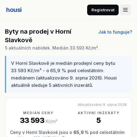
housi
Registrovat
Byty na prodej v Horní
Jak to funguje?
Slavkově
5 aktuálních nabídek. Medián 33 593 Kč/m².
V Horní Slavkově je medián prodejní ceny bytu
33 593 Kč/m² - o 65,9 % pod celostátním
mediánem (aktualizováno 9. srpna 2026). Housi
aktuálně sleduje 5 aktivních inzerátů.
Aktualizováno 9. srpna 2026
MEDIÁN CENY
AKTIVNÍ INZERÁTY
33 593
5
Kč/m²
Ceny v Horní Slavkově jsou o
65,9 %
pod celostátním