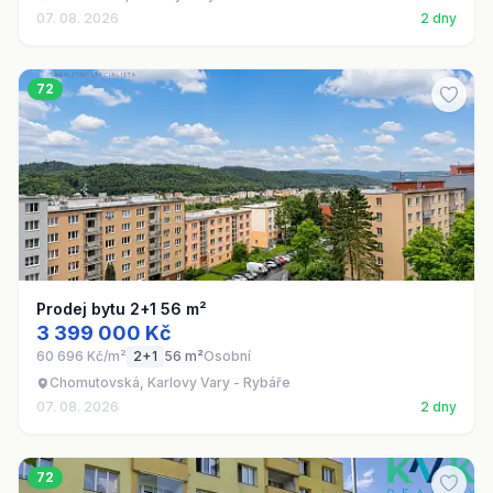
07. 08. 2026
2 dny
72
Prodej bytu 2+1 56 m²
3 399 000 Kč
60 696 Kč/m²
2+1
56 m²
Osobní
Chomutovská, Karlovy Vary - Rybáře
07. 08. 2026
2 dny
72