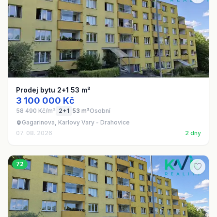
Prodej bytu 2+1 53 m²
3 100 000 Kč
58 490 Kč/m²
2+1
53 m²
Osobní
Gagarinova, Karlovy Vary - Drahovice
07. 08. 2026
2 dny
72