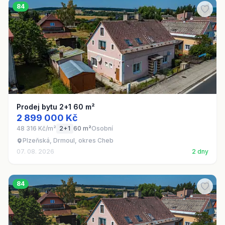
84
Prodej bytu 2+1 60 m²
2 899 000 Kč
48 316 Kč/m²
2+1
60 m²
Osobní
Plzeňská, Drmoul, okres Cheb
07. 08. 2026
2 dny
84