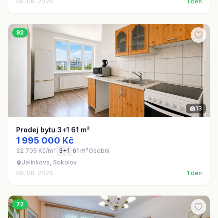
08. 08. 2026
1 den
92
13
Prodej bytu 3+1 61 m²
1 995 000 Kč
32 705 Kč/m²
3+1
61 m²
Osobní
Jelínkova, Sokolov
08. 08. 2026
1 den
72