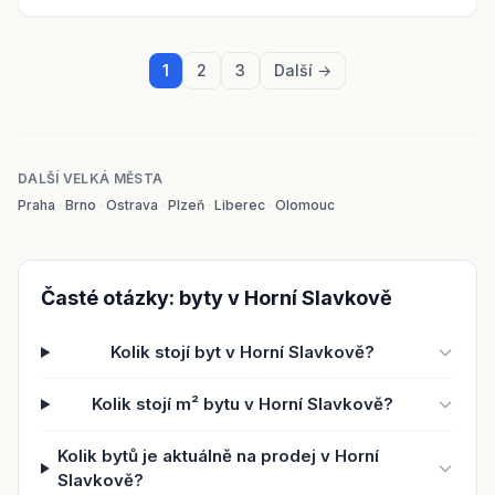
1
2
3
Další →
DALŠÍ VELKÁ MĚSTA
Praha
·
Brno
·
Ostrava
·
Plzeň
·
Liberec
·
Olomouc
Časté otázky: byty v Horní Slavkově
Kolik stojí byt v Horní Slavkově?
Kolik stojí m² bytu v Horní Slavkově?
Kolik bytů je aktuálně na prodej v Horní
Slavkově?