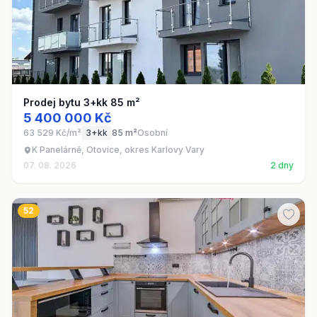
Prodej bytu 3+kk 85 m²
5 400 000 Kč
63 529 Kč/m²
3+kk
85 m²
Osobní
K Panelárně, Otovice, okres Karlovy Vary
07. 08. 2026
2 dny
52