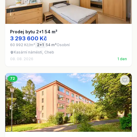
Prodej bytu 2+1 54 m²
3 293 600 Kč
60 992 Kč/m²
2+1
54 m²
Osobní
Kasární náměstí, Cheb
08. 08. 2026
1 den
72