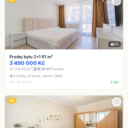
25
Prodej bytu 2+1 61 m²
3 490 000 Kč
57 213 Kč/m²
2+1
61 m²
Osobní
U Pošty, Hranice, okres Cheb
09. 08. 2026
0 dní
60