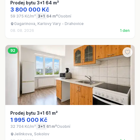
Prodej bytu 3+1 64 m²
3 800 000 Kč
59 375 Kč/m²
3+1
64 m²
Osobní
Gagarinova, Karlovy Vary - Drahovice
08. 08. 2026
1 den
92
Prodej bytu 3+1 61 m²
1 995 000 Kč
32 704 Kč/m²
3+1
61 m²
Osobní
Jelínkova, Sokolov