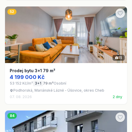
52
15
Prodej bytu 3+1 79 m²
4 199 000 Kč
53 152 Kč/m²
3+1
79 m²
Osobní
Podhorská, Mariánské Lázně - Úšovice, okres Cheb
07. 08. 2026
2 dny
84