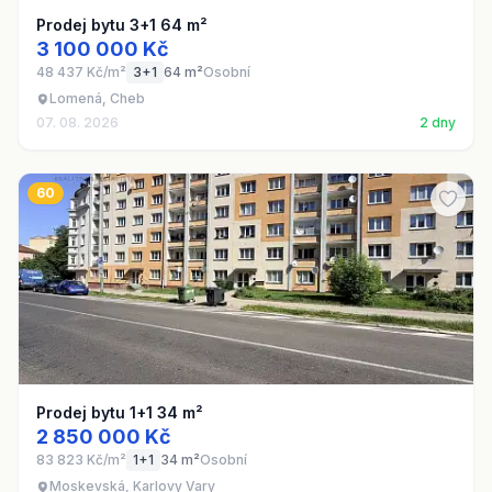
Prodej bytu 3+1 64 m²
3 100 000 Kč
48 437 Kč/m²
3+1
64 m²
Osobní
Lomená, Cheb
07. 08. 2026
2 dny
60
Prodej bytu 1+1 34 m²
2 850 000 Kč
83 823 Kč/m²
1+1
34 m²
Osobní
Moskevská, Karlovy Vary