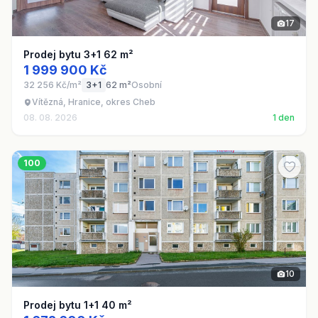
17
Prodej bytu 3+1 62 m²
1 999 900 Kč
32 256 Kč/m²
3+1
62 m²
Osobní
Vítězná, Hranice, okres Cheb
08. 08. 2026
1 den
100
10
Prodej bytu 1+1 40 m²