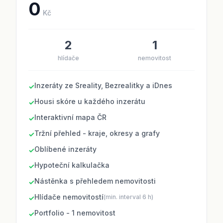
0
Kč
2
1
hlídače
nemovitost
Inzeráty ze Sreality, Bezrealitky a iDnes
✓
Housi skóre u každého inzerátu
✓
Interaktivní mapa ČR
✓
Tržní přehled - kraje, okresy a grafy
✓
Oblíbené inzeráty
✓
Hypoteční kalkulačka
✓
Nástěnka s přehledem nemovitosti
✓
Hlídače nemovitostí
(min. interval 6 h)
✓
Portfolio - 1 nemovitost
✓