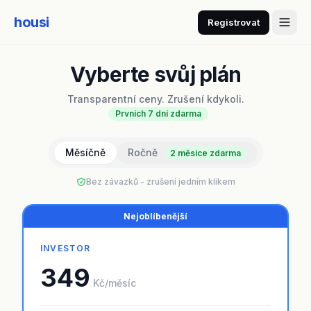
housi
Registrovat
Vyberte svůj plán
Transparentní ceny. Zrušení kdykoli.
Prvních 7 dní zdarma
Měsíčně
Ročně
2 měsíce zdarma
Bez závazků - zrušení jedním klikem
Nejoblíbenější
INVESTOR
349
Kč/měsíc