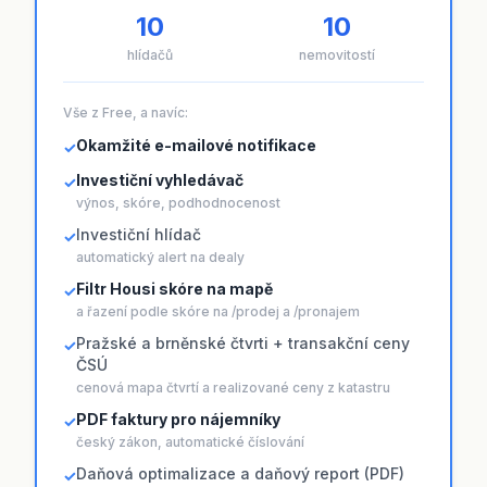
10
10
hlídačů
nemovitostí
Vše z Free, a navíc:
Okamžité e-mailové notifikace
✓
Investiční vyhledávač
✓
výnos, skóre, podhodnocenost
Investiční hlídač
✓
automatický alert na dealy
Filtr Housi skóre na mapě
✓
a řazení podle skóre na /prodej a /pronajem
Pražské a brněnské čtvrti + transakční ceny
✓
ČSÚ
cenová mapa čtvrtí a realizované ceny z katastru
PDF faktury pro nájemníky
✓
český zákon, automatické číslování
Daňová optimalizace a daňový report (PDF)
✓