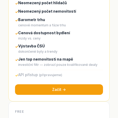
Neomezený počet hlídačů
✓
Neomezený počet nemovitostí
✓
Barometr trhu
✓
cenové momentum a fáze trhu
Cenová dostupnost bydlení
✓
mzdy vs. ceny
Výstavba ČSÚ
✓
dokončené byty a trendy
Jen top nemovitosti na mapě
✓
investiční filtr — zobrazí pouze kvalifikované dealy
API přístup
✓
(připravujeme)
Začít →
FREE