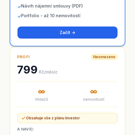
Návrh nájemní smlouvy (PDF)
✓
Portfolio - až 10 nemovitostí
✓
Začít →
PROFI
Neomezeno
799
Kč/měsíc
∞
∞
hlídačů
nemovitostí
Obsahuje vše z plánu Investor
A NAVÍC: