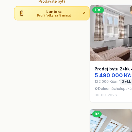
Prodáváte byt?
100
Lantera
↗
Profi fotky za 5 minut
Prodej bytu 2+kk
5 490 000 Kč
122 000 Kč/m²
2+kk
Dolnoměcholupská, 
06. 08. 2026
92