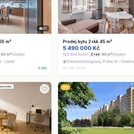
21
 65 m²
Prodej bytu 2+kk 45 m²
5 490 000 Kč
65 m²
Osobní
122 000 Kč/m²
2+kk
45 m²
Osobní
 - Libeň
Dolnoměcholupská, Praha 15 - Hostiv
0 dní
06. 08. 2026
60