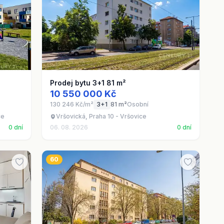
Prodej bytu 3+1 81 m²
10 550 000 Kč
130 246 Kč/m²
3+1
81 m²
Osobní
ce
Vršovická, Praha 10 - Vršovice
0 dní
06. 08. 2026
0 dní
60