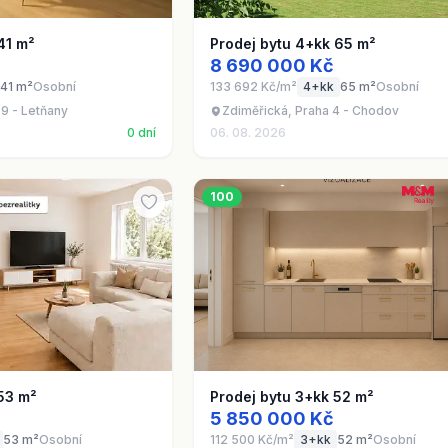
41 m²
Prodej bytu 4+kk 65 m²
8 690 000 Kč
41 m²
Osobní
133 692 Kč/m²
4+kk
65 m²
Osobní
9 - Letňany
Zdiměřická, Praha 4 - Chodov
0 dní
06. 08. 2026
100
53 m²
Prodej bytu 3+kk 52 m²
5 850 000 Kč
53 m²
Osobní
112 500 Kč/m²
3+kk
52 m²
Osobní