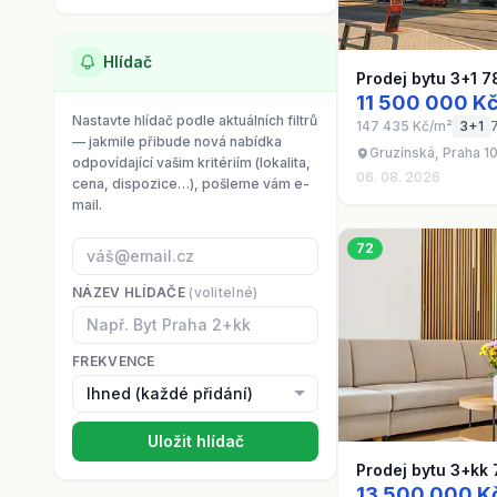
Hlídač
Prodej bytu 3+1 7
11 500 000 K
Nastavte hlídač podle aktuálních filtrů
147 435 Kč/m²
3+1
— jakmile přibude nová nabídka
Gruzínská, Praha 10
odpovídající vašim kritériím (lokalita,
06. 08. 2026
cena, dispozice…), pošleme vám e-
mail.
72
NÁZEV HLÍDAČE
(volitelné)
FREKVENCE
Uložit hlídač
Prodej bytu 3+kk
13 500 000 K