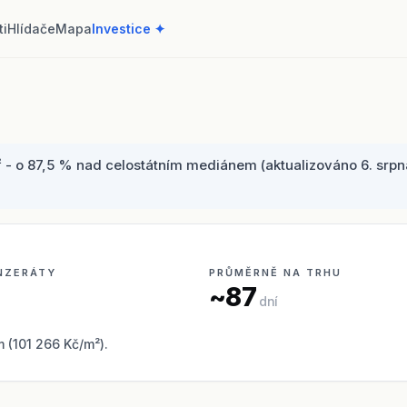
ti
Hlídače
Mapa
Investice ✦
 - o 87,5 % nad celostátním mediánem (aktualizováno 6. srpna
INZERÁTY
PRŮMĚRNĚ NA TRHU
~87
dní
(101 266 Kč/m²).