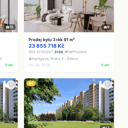
19
8
Prodej bytu 3+kk 91 m²
23 855 718 Kč
262 151 Kč/m²
3+kk
91 m²
Osobní
ař
Hartigova, Praha 3 - Žižkov
0 dní
06. 08. 2026
0 dní
60
17