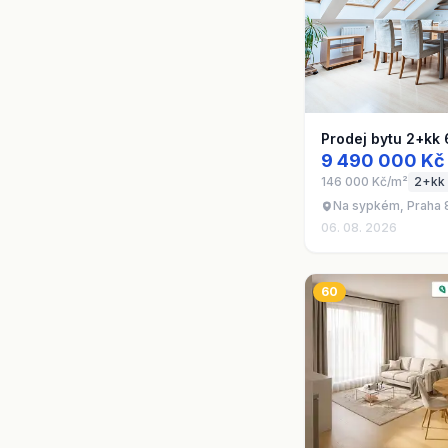
Prodej bytu 2+kk
9 490 000 Kč
146 000 Kč/m²
2+kk
Na sypkém, Praha 8
06. 08. 2026
60