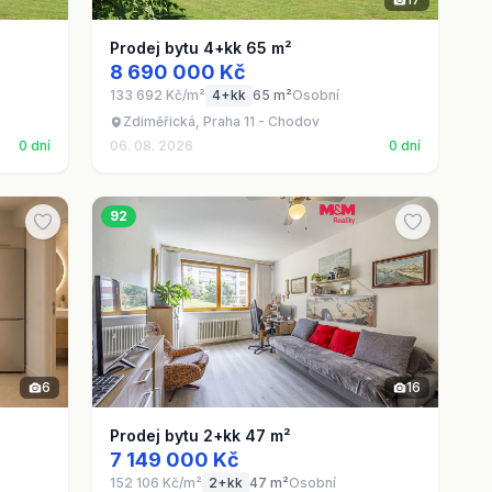
Prodej bytu 4+kk 65 m²
8 690 000 Kč
133 692 Kč/m²
4+kk
65 m²
Osobní
Zdiměřická, Praha 11 - Chodov
0 dní
06. 08. 2026
0 dní
92
6
16
Prodej bytu 2+kk 47 m²
7 149 000 Kč
152 106 Kč/m²
2+kk
47 m²
Osobní