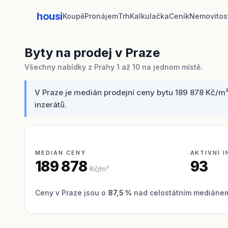
housi
Koupě
Pronájem
Trh
Kalkulačka
Ceník
Nemovitos
Byty na prodej v Praze
Všechny nabídky z Prahy 1 až 10 na jednom místě.
V Praze je medián prodejní ceny bytu 189 878 Kč/m²
inzerátů.
MEDIÁN CENY
AKTIVNÍ 
189 878
93
Kč/m²
Ceny v Praze jsou o
87,5 %
nad celostátním mediánem 