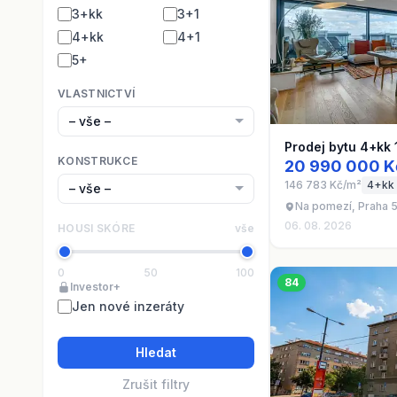
3+kk
3+1
4+kk
4+1
5+
VLASTNICTVÍ
Prodej bytu 4+kk
KONSTRUKCE
20 990 000 K
146 783 Kč/m²
4+kk
Na pomezí, Praha 5
06. 08. 2026
HOUSI SKÓRE
vše
0
50
100
84
Investor+
Jen nové inzeráty
Hledat
Zrušit filtry