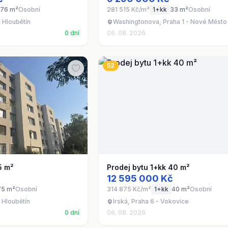
76 m²
Osobní
281 515 Kč/m²
1+kk
33 m²
Osobní
- Hloubětín
Washingtonova, Praha 1 - Nové Město
0 dní
06. 08. 2026
52
5 m²
Prodej bytu 1+kk 40 m²
12 595 000 Kč
75 m²
Osobní
314 875 Kč/m²
1+kk
40 m²
Osobní
 Hloubětín
Irská, Praha 6 - Vokovice
0 dní
06. 08. 2026