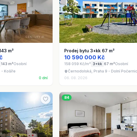
 143 m²
Prodej bytu 3+kk 67 m²
č
10 590 000 Kč
143 m²
Osobní
158 059 Kč/m²
3+kk
67 m²
Osobní
 - Košíře
Černodolská, Praha 9 - Dolní Počerni
0 dní
06. 08. 2026
84