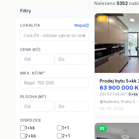
Nalezeno
5352
nabíd
Filtry
60
LOKALITA
Mapa
⨯
CENA (KČ)
MAX. KČ/M²
Prodej bytu 5+kk 
63 900 000 K
201 577 Kč/m²
5+kk
PLOCHA (M²)
Radlická, Praha 5 -
06. 08. 2026
DISPOZICE
1+kk
1+1
92
2+kk
2+1