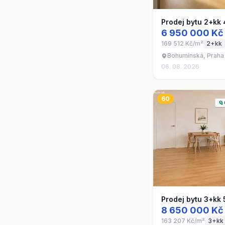
Prodej bytu 2+kk 
6 950 000 Kč
169 512 Kč/m²
2+kk
Bohumínská, Praha 
06. 08. 2026
60
Prodej bytu 3+kk 
8 650 000 Kč
163 207 Kč/m²
3+kk