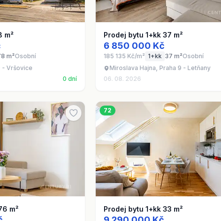
8 m²
Prodej bytu 1+kk 37 m²
č
6 850 000 Kč
78 m²
Osobní
185 135 Kč/m²
1+kk
37 m²
Osobní
 - Vršovice
Miroslava Hajna, Praha 9 - Letňany
0 dní
06. 08. 2026
72
 76 m²
Prodej bytu 1+kk 33 m²
č
9 290 000 Kč