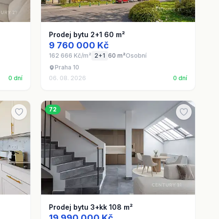
Prodej bytu 2+1 60 m²
9 760 000 Kč
162 666 Kč/m²
2+1
60 m²
Osobní
Praha 10
0 dní
06. 08. 2026
0 dní
72
Prodej bytu 3+kk 108 m²
19 990 000 Kč