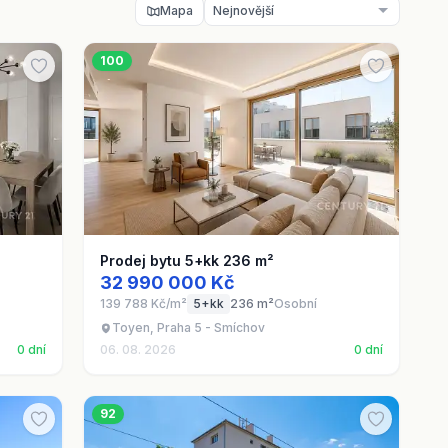
Mapa
100
Prodej bytu 5+kk 236 m²
32 990 000 Kč
139 788 Kč/m²
5+kk
236 m²
Osobní
Toyen, Praha 5 - Smíchov
0 dní
06. 08. 2026
0 dní
92