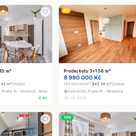
52
 45 m²
Prodej bytu 3+1 58 m²
8 990 000 Kč
45 m²
Osobní
155 000 Kč/m²
3+1
58 m²
Osobní
Praha 10 - Hostivař, okres Praha
Pod strání, Praha 10 - Strašnice
0 dní
06. 08. 2026
100