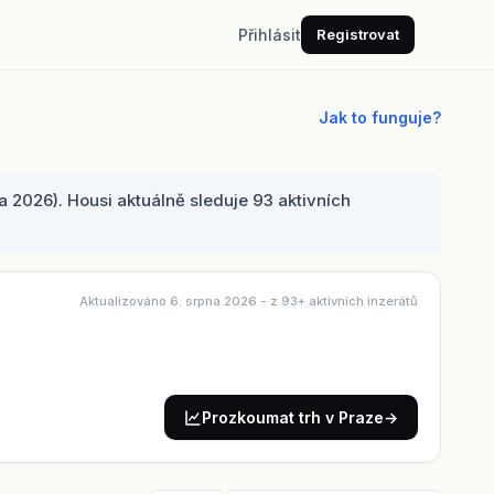
Přihlásit
Registrovat
Jak to funguje?
 2026). Housi aktuálně sleduje 93 aktivních
Aktualizováno 6. srpna 2026
- z 93+ aktivních inzerátů
Prozkoumat trh v Praze
→