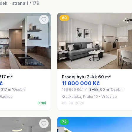
ek · strana 1 / 179
60
317 m²
Prodej bytu 3+kk 60 m²
č
11 800 000 Kč
317 m²
Osobní
196 666 Kč/m²
3+kk
60 m²
Osobní
 Radlice
Jakutská, Praha 10 - Vršovice
0 dní
06. 08. 2026
72