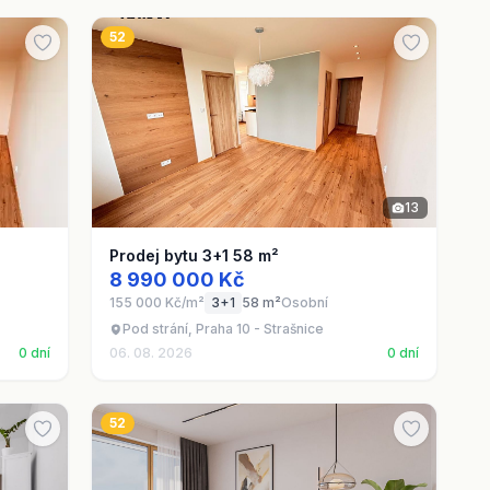
52
13
Prodej bytu 3+1 58 m²
8 990 000 Kč
155 000 Kč/m²
3+1
58 m²
Osobní
Pod strání, Praha 10 - Strašnice
0 dní
06. 08. 2026
0 dní
52