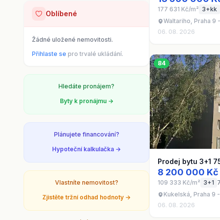
177 631 Kč/m²
3+kk
Oblíbené
Waltariho, Praha 9 
06. 08. 2026
Žádné uložené nemovitosti.
Přihlaste se
pro trvalé ukládání.
84
Hledáte pronájem?
Byty k pronájmu →
Plánujete financování?
Hypoteční kalkulačka →
Prodej bytu 3+1 7
8 200 000 Kč
Vlastníte nemovitost?
109 333 Kč/m²
3+1
Kukelská, Praha 9 -
Zjistěte tržní odhad hodnoty →
06. 08. 2026