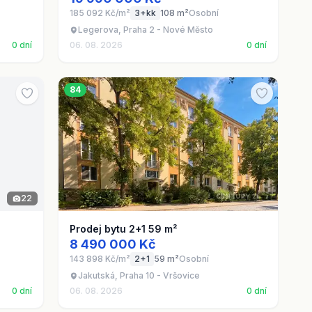
185 092 Kč/m²
3+kk
108 m²
Osobní
Legerova, Praha 2 - Nové Město
0 dní
06. 08. 2026
0 dní
84
22
Prodej bytu 2+1 59 m²
8 490 000 Kč
143 898 Kč/m²
2+1
59 m²
Osobní
Jakutská, Praha 10 - Vršovice
0 dní
06. 08. 2026
0 dní