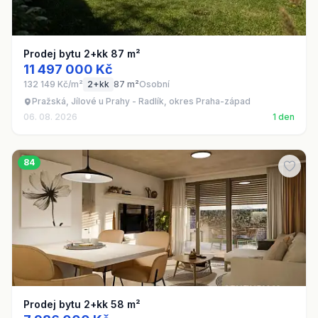
Prodej bytu 2+kk 87 m²
11 497 000 Kč
132 149 Kč/m²
2+kk
87 m²
Osobní
Pražská, Jílové u Prahy - Radlík, okres Praha-západ
06. 08. 2026
1 den
84
Prodej bytu 2+kk 58 m²