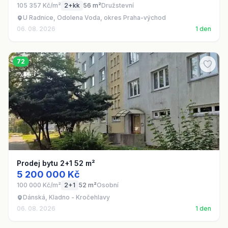
105 357 Kč/m²
2+kk
56 m²
Družstevní
U Radnice, Odolena Voda, okres Praha-východ
06. 08. 2026
1 den
72
Prodej bytu 2+1 52 m²
5 200 000 Kč
100 000 Kč/m²
2+1
52 m²
Osobní
Dánská, Kladno - Kročehlavy
06. 08. 2026
1 den