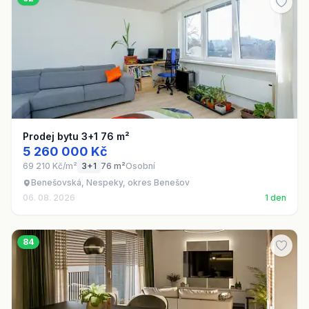
Prodej bytu 3+1 76 m²
5 260 000 Kč
69 210 Kč/m²
3+1
76 m²
Osobní
Benešovská, Nespeky, okres Benešov
06. 08. 2026
1 den
84