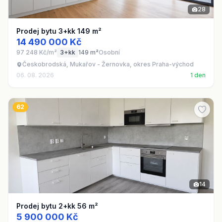
28
Prodej bytu 3+kk 149 m²
14 490 000 Kč
97 248 Kč/m²
3+kk
149 m²
Osobní
Českobrodská, Mukařov - Žernovka, okres Praha-východ
06. 08. 2026
1 den
62
14
Prodej bytu 2+kk 56 m²
5 900 000 Kč