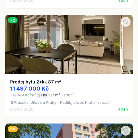
06. 08. 2026
1 den
72
Prodej bytu 2+kk 87 m²
11 497 000 Kč
132 149 Kč/m²
2+kk
87 m²
Osobní
Pražská, Jílové u Prahy - Radlík, okres Praha-západ
06. 08. 2026
1 den
60