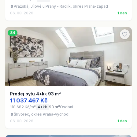
Pražská, Jílové u Prahy - Radlík, okres Praha-západ
06. 08. 2026
1 den
84
Prodej bytu 4+kk 93 m²
11 037 467 Kč
118 682 Kč/m²
4+kk
93 m²
Osobní
Škvorec, okres Praha-východ
06. 08. 2026
1 den