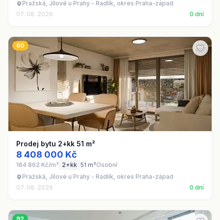
Pražská, Jílové u Prahy - Radlík, okres Praha-západ
07. 08. 2026
0 dní
60
Prodej bytu 2+kk 51 m²
8 408 000 Kč
164 862 Kč/m²
2+kk
51 m²
Osobní
Pražská, Jílové u Prahy - Radlík, okres Praha-západ
07. 08. 2026
0 dní
92