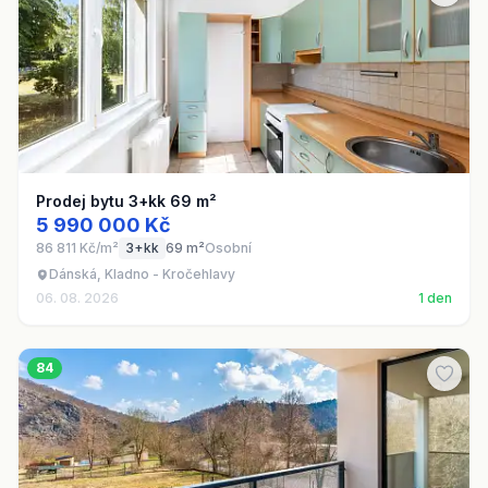
Prodej bytu 3+kk 69 m²
5 990 000 Kč
86 811 Kč/m²
3+kk
69 m²
Osobní
Dánská, Kladno - Kročehlavy
06. 08. 2026
1 den
84