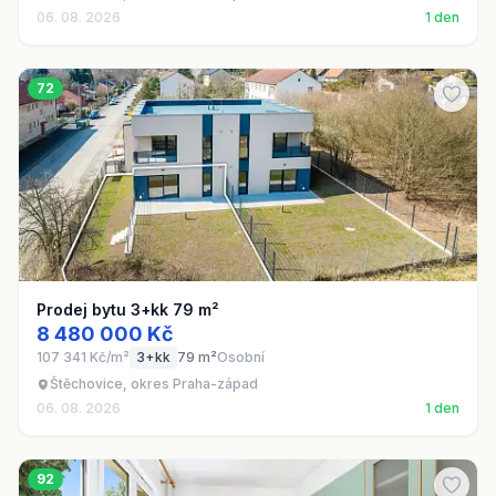
06. 08. 2026
1 den
72
Prodej bytu 3+kk 79 m²
8 480 000 Kč
107 341 Kč/m²
3+kk
79 m²
Osobní
Štěchovice, okres Praha-západ
06. 08. 2026
1 den
92