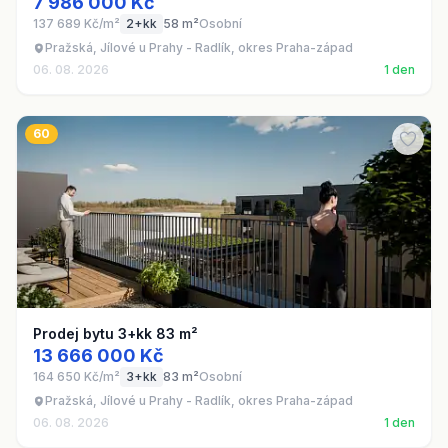
7 986 000 Kč
137 689 Kč/m²
2+kk
58 m²
Osobní
Pražská, Jílové u Prahy - Radlík, okres Praha-západ
06. 08. 2026
1 den
60
Prodej bytu 3+kk 83 m²
13 666 000 Kč
164 650 Kč/m²
3+kk
83 m²
Osobní
Pražská, Jílové u Prahy - Radlík, okres Praha-západ
06. 08. 2026
1 den