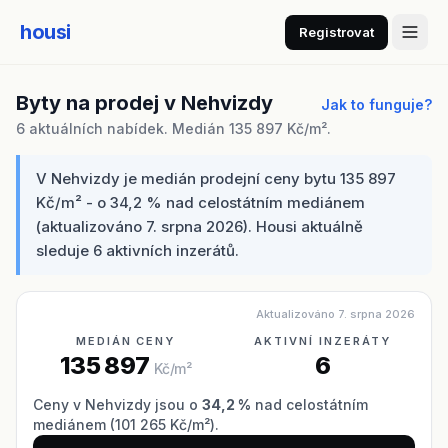
housi
Registrovat
Byty na prodej v Nehvizdy
Jak to funguje?
6 aktuálních nabídek. Medián 135 897 Kč/m².
V Nehvizdy je medián prodejní ceny bytu 135 897
Kč/m² - o 34,2 % nad celostátním mediánem
(aktualizováno 7. srpna 2026). Housi aktuálně
sleduje 6 aktivních inzerátů.
Aktualizováno 7. srpna 2026
MEDIÁN CENY
AKTIVNÍ INZERÁTY
135 897
6
Kč/m²
Ceny v Nehvizdy jsou o
34,2 %
nad celostátním
mediánem (101 265 Kč/m²).