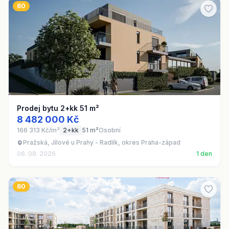
60
Prodej bytu 2+kk 51 m²
8 482 000 Kč
166 313 Kč/m²
2+kk
51 m²
Osobní
Pražská, Jílové u Prahy - Radlík, okres Praha-západ
06. 08. 2026
1 den
60