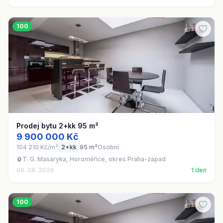
100
Prodej bytu 2+kk 95 m²
9 900 000 Kč
104 210 Kč/m²
2+kk
95 m²
Osobní
T. G. Masaryka, Horoměřice, okres Praha-západ
06. 08. 2026
1 den
100