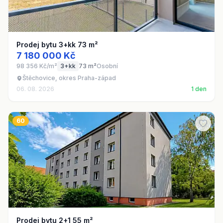
Prodej bytu 3+kk 73 m²
7 180 000 Kč
98 356 Kč/m²
3+kk
73 m²
Osobní
Štěchovice, okres Praha-západ
06. 08. 2026
1 den
60
Prodej bytu 2+1 55 m²