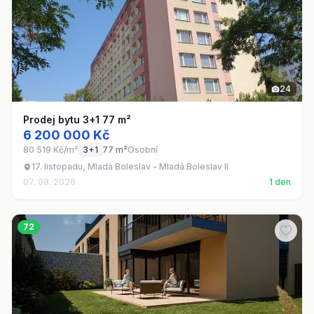
24
Prodej bytu 3+1 77 m²
6 200 000 Kč
80 519 Kč/m²
3+1
77 m²
Osobní
17. listopadu, Mladá Boleslav - Mladá Boleslav II
07. 08. 2026
1 den
72