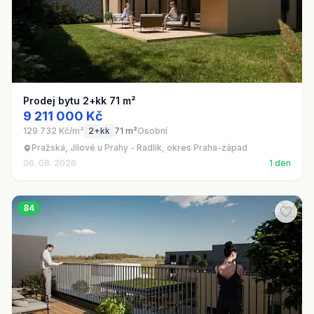
Prodej bytu 2+kk 71 m²
9 211 000 Kč
129 732 Kč/m²
2+kk
71 m²
Osobní
Pražská, Jílové u Prahy - Radlík, okres Praha-západ
06. 08. 2026
1 den
84