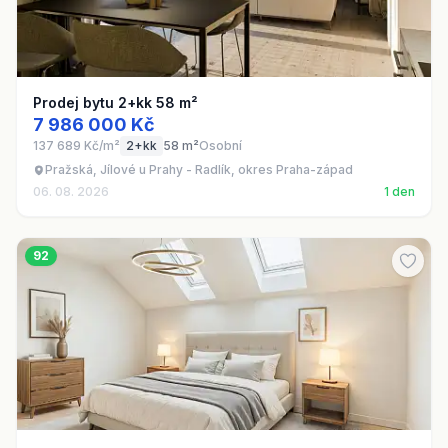
Prodej bytu 2+kk 58 m²
7 986 000 Kč
137 689 Kč/m²
2+kk
58 m²
Osobní
Pražská, Jílové u Prahy - Radlík, okres Praha-západ
06. 08. 2026
1 den
92