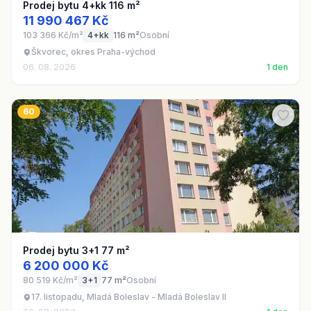
Prodej bytu 4+kk 116 m²
11 990 467 Kč
103 366 Kč/m²
4+kk
116 m²
Osobní
Škvorec, okres Praha-východ
06. 08. 2026
1 den
60
Prodej bytu 3+1 77 m²
6 200 000 Kč
80 519 Kč/m²
3+1
77 m²
Osobní
17. listopadu, Mladá Boleslav - Mladá Boleslav II