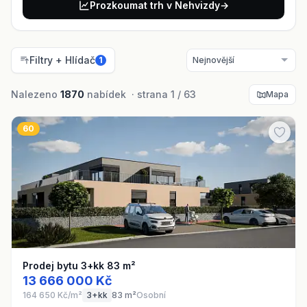
Prozkoumat trh v Nehvizdy
→
Filtry + Hlídač
1
Nalezeno
1870
nabídek · strana 1 / 63
Mapa
60
Prodej bytu 3+kk 83 m²
13 666 000 Kč
164 650 Kč/m²
3+kk
83 m²
Osobní