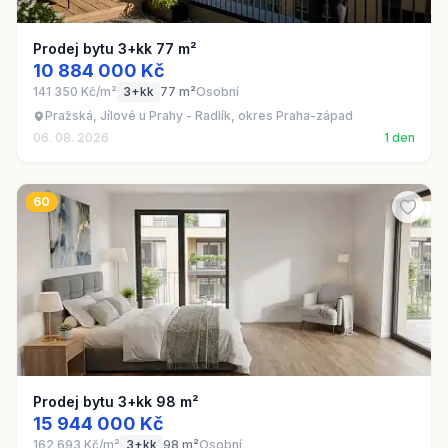
Prodej bytu 3+kk 77 m²
10 884 000 Kč
141 350 Kč/m²
3+kk
77 m²
Osobní
Pražská, Jílové u Prahy - Radlík, okres Praha-západ
06. 08. 2026
1 den
60
Prodej bytu 3+kk 98 m²
15 944 000 Kč
162 693 Kč/m²
3+kk
98 m²
Osobní