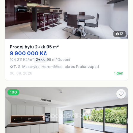
12
Prodej bytu 2+kk 95 m²
9 900 000 Kč
104 211 Kč/m²
2+kk
95 m²
Osobní
T. G. Masaryka, Horoměřice, okres Praha-západ
06. 08. 2026
1 den
100