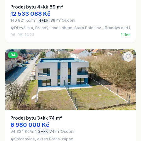
Prodej bytu 4+kk 89 m²
12 533 088 Kč
140 821 Kč/m²
4+kk
89 m²
Osobní
Dřevčická, Brandýs nad Labem-Stará Boleslav - Brandýs nad Labe
06. 08. 2026
1 den
84
Prodej bytu 3+kk 74 m²
6 980 000 Kč
94 324 Kč/m²
3+kk
74 m²
Osobní
Štěchovice, okres Praha-západ