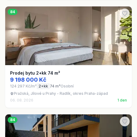
84
Prodej bytu 2+kk 74 m²
9 198 000 Kč
124 297 Kč/m²
2+kk
74 m²
Osobní
Pražská, Jílové u Prahy - Radlík, okres Praha-západ
06. 08. 2026
1 den
84