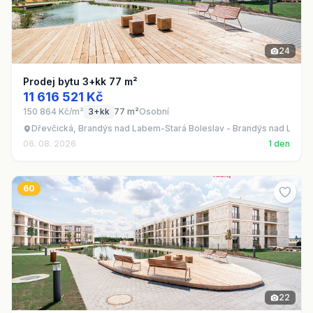
24
Prodej bytu 3+kk 77 m²
11 616 521 Kč
150 864 Kč/m²
3+kk
77 m²
Osobní
Dřevčická, Brandýs nad Labem-Stará Boleslav - Brandýs nad Labe
06. 08. 2026
1 den
60
22