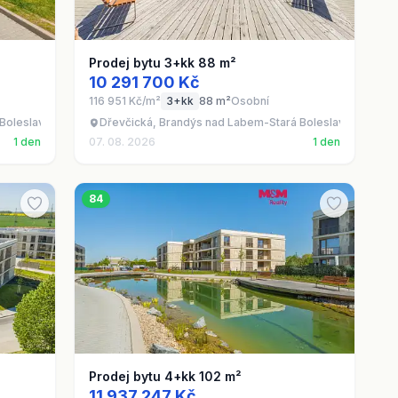
Prodej bytu 3+kk 88 m²
10 291 700 Kč
116 951 Kč/m²
3+kk
88 m²
Osobní
Boleslav - Brandýs nad Labem, okres Praha-východ
Dřevčická, Brandýs nad Labem-Stará Boleslav - Brandý
1 den
07. 08. 2026
1 den
84
Prodej bytu 4+kk 102 m²
11 937 247 Kč