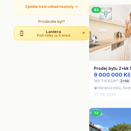
Zjistěte tržní odhad hodnoty →
84
Prodáváte byt?
Lantera
↗
Profi fotky za 5 minut
Prodej bytu 2+kk
9 000 000 Kč
160 714 Kč/m²
2+kk
Obránců míru, Roz
07. 08. 2026
72