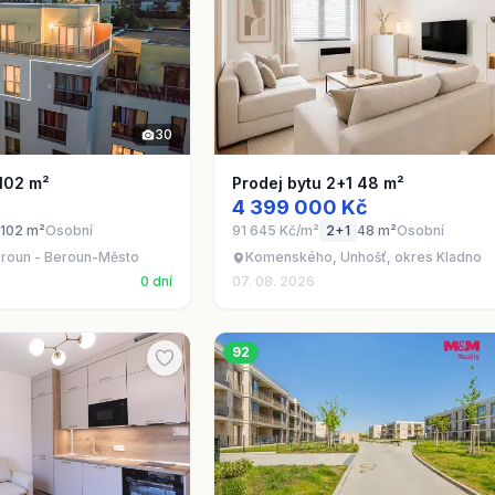
30
 102 m²
Prodej bytu 2+1 48 m²
č
4 399 000 Kč
102 m²
Osobní
91 645 Kč/m²
2+1
48 m²
Osobní
roun - Beroun-Město
Komenského, Unhošť, okres Kladno
0 dní
07. 08. 2026
92