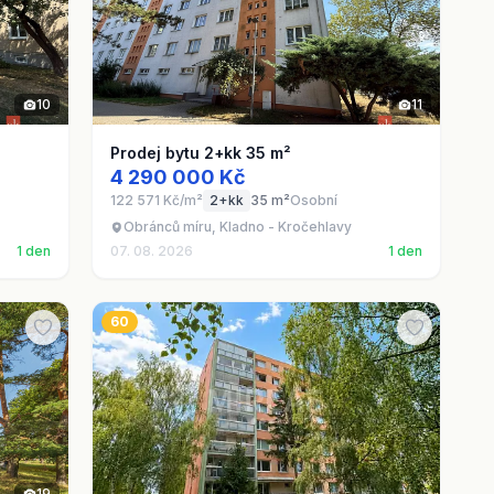
10
11
Prodej bytu 2+kk 35 m²
4 290 000 Kč
122 571 Kč/m²
2+kk
35 m²
Osobní
Obránců míru, Kladno - Kročehlavy
1 den
07. 08. 2026
1 den
60
19