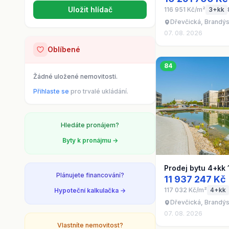
Uložit hlídač
116 951 Kč/m²
3+kk
Dřevčická, Brandý
07. 08. 2026
Oblíbené
84
Žádné uložené nemovitosti.
Přihlaste se
pro trvalé ukládání.
Hledáte pronájem?
Byty k pronájmu →
Prodej bytu 4+kk
Plánujete financování?
11 937 247 Kč
117 032 Kč/m²
4+kk
Hypoteční kalkulačka →
Dřevčická, Brandý
07. 08. 2026
Vlastníte nemovitost?