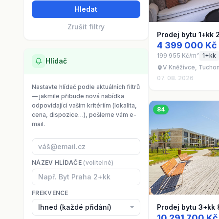
Hledat
Zrušit filtry
Prodej bytu 1+kk 
4 399 000 Kč
199 955 Kč/m²
1+kk
Hlídač
V Kněžívce, Tucho
07. 08. 2026
Nastavte hlídač podle aktuálních filtrů
— jakmile přibude nová nabídka
odpovídající vašim kritériím (lokalita,
84
cena, dispozice…), pošleme vám e-
mail.
NÁZEV HLÍDAČE
(volitelné)
FREKVENCE
Prodej bytu 3+kk
10 291 700 Kč