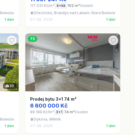
117 031 Kč/m²
4+kk
102 m²
Osobní
Boleslav - Brandýs nad Labem, okres Praha-východ
Dřevčická, Brandýs nad Labem-Stará Boleslav - Brandý
1 den
07. 08. 2026
1 den
72
30
Prodej bytu 3+1 74 m²
6 600 000 Kč
89 189 Kč/m²
3+1
74 m²
Osobní
Boleslav - Brandýs nad Labem, okres Praha-východ
Dykova, Mělník
1 den
07. 08. 2026
1 den