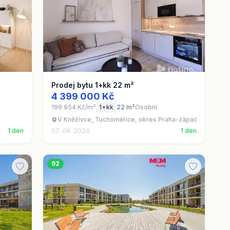
Prodej bytu 1+kk 22 m²
4 399 000 Kč
199 954 Kč/m²
1+kk
22 m²
Osobní
V Kněžívce, Tuchoměřice, okres Praha-západ
1 den
07. 08. 2026
1 den
92