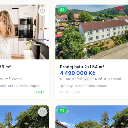
82
 56 m²
Prodej bytu 2+1 54 m²
4 490 000 Kč
56 m²
Osobní
83 148 Kč/m²
2+1
54 m²
Družstevní
toky, okres Praha-západ
Slapy, okres Praha-západ
1 den
07. 08. 2026
72