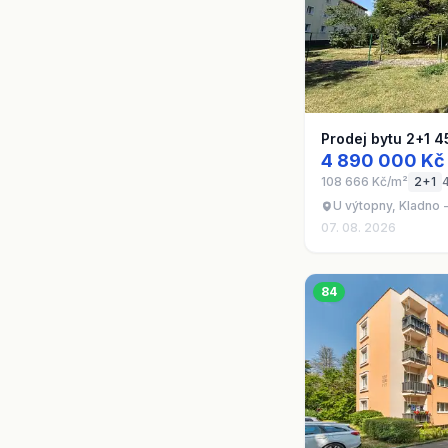
Prodej bytu 2+1 4
4 890 000 Kč
108 666 Kč/m²
2+1
U výtopny, Kladno 
07. 08. 2026
84