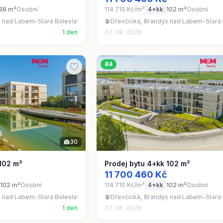
88 m²
Osobní
114 710 Kč/m²
4+kk
102 m²
Osobní
s nad Labem-Stará Boleslav - Brandýs nad Labem, okres Praha-východ
Dřevčická, Brandýs nad Labem-Stará 
1 den
07. 08. 2026
84
30
 102 m²
Prodej bytu 4+kk 102 m²
11 700 460 Kč
102 m²
Osobní
114 710 Kč/m²
4+kk
102 m²
Osobní
s nad Labem-Stará Boleslav - Brandýs nad Labem, okres Praha-východ
Dřevčická, Brandýs nad Labem-Stará 
1 den
07. 08. 2026