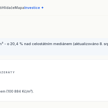
ti
Hlídače
Mapa
Investice ✦
² - o 20,4 % nad celostátním mediánem (aktualizováno 8. srpn
INZERÁTY
em (100 884 Kč/m²).