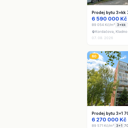
Prodej bytu 3+kk 
6 590 000 Kč
89 054 Kč/m²
3+kk
Kordačova, Kladno
07. 08. 2026
60
Prodej bytu 3+1 7
6 270 000 Kč
89 571 Kč/m²
3+1
7