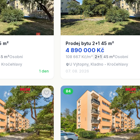
5 m²
Prodej bytu 2+1 45 m²
4 890 000 Kč
45 m²
Osobní
108 667 Kč/m²
2+1
45 m²
Osobní
- Kročehlavy
U Výtopny, Kladno - Kročehlavy
1 den
07. 08. 2026
84