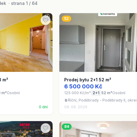
ek · strana 1 / 64
52
3 m²
Prodej bytu 2+1 52 m²
6 500 000 Kč
3 m²
Osobní
125 000 Kč/m²
2+1
52 m²
Osobní
Říční, Poděbrady - Poděbrady II, okr
0 dní
08. 08. 2026
84