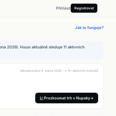
Přihlásit
Registrovat
Jak to funguje?
a 2026). Housi aktuálně sleduje 11 aktivních
Aktualizováno 8. srpna 2026
- z 11+ aktivních inzerátů
Prozkoumat trh v Nupaky
→