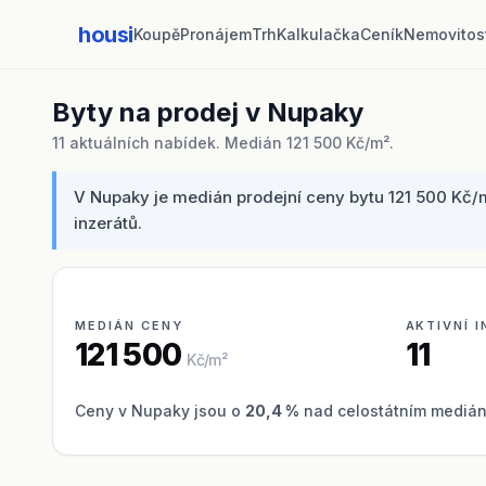
housi
Koupě
Pronájem
Trh
Kalkulačka
Ceník
Nemovitos
Byty na prodej v Nupaky
11 aktuálních nabídek. Medián 121 500 Kč/m².
V Nupaky je medián prodejní ceny bytu 121 500 Kč/m
inzerátů.
MEDIÁN CENY
AKTIVNÍ 
121 500
11
Kč/m²
Ceny v Nupaky jsou o
20,4 %
nad celostátním medián