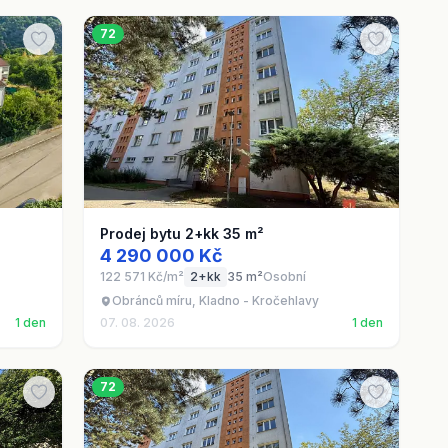
72
Prodej bytu 2+kk 35 m²
4 290 000 Kč
122 571 Kč/m²
2+kk
35 m²
Osobní
Obránců míru, Kladno - Kročehlavy
1 den
07. 08. 2026
1 den
72