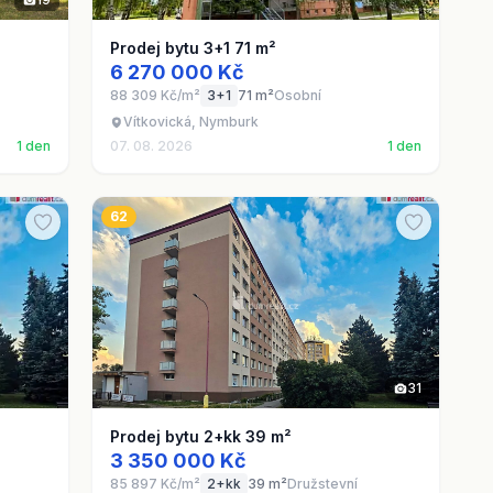
Prodej bytu 3+1 71 m²
6 270 000 Kč
88 309 Kč/m²
3+1
71 m²
Osobní
Vítkovická, Nymburk
1 den
07. 08. 2026
1 den
62
31
Prodej bytu 2+kk 39 m²
3 350 000 Kč
85 897 Kč/m²
2+kk
39 m²
Družstevní