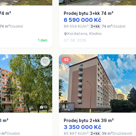
74 m²
Prodej bytu 3+kk 74 m²
6 590 000 Kč
74 m²
Osobní
89 054 Kč/m²
3+kk
74 m²
Osobní
Kordačova, Kladno
1 den
07. 08. 2026
42
19
0 m²
Prodej bytu 2+kk 39 m²
3 350 000 Kč
0 m²
Osobní
85 897 Kč/m²
2+kk
39 m²
Družstevní