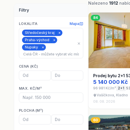
Nalezeno
1912
nabíd
Filtry
84
LOKALITA
Mapa
Středočeský kraj
×
Praha-východ
×
⨯
Nupaky
×
CENA (KČ)
Prodej bytu 2+1 5
5 140 000 Kč
96 981 Kč/m²
2+1
5
MAX. KČ/M²
Vašíčkova, Kladno
08. 08. 2026
PLOCHA (M²)
60