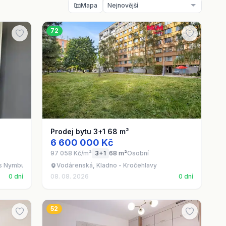
Mapa
72
Prodej bytu 3+1 68 m²
6 600 000 Kč
97 058 Kč/m²
3+1
68 m²
Osobní
es Nymburk
Vodárenská, Kladno - Kročehlavy
0 dní
08. 08. 2026
0 dní
52