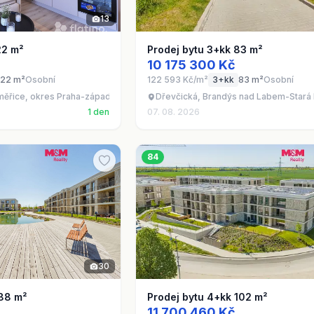
13
22 m²
Prodej bytu 3+kk 83 m²
10 175 300 Kč
22 m²
Osobní
122 593 Kč/m²
3+kk
83 m²
Osobní
měřice, okres Praha-západ
Dřevčická, Brandýs nad Labem-Stará 
1 den
07. 08. 2026
84
30
 88 m²
Prodej bytu 4+kk 102 m²
11 700 460 Kč