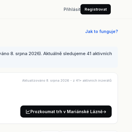
Přihlásit
Registrovat
Jak to funguje?
áno 8. srpna 2026). Aktuálně sledujeme 41 aktivních
Aktualizováno 8. srpna 2026
- z 41+ aktivních inzerátů
Prozkoumat trh v Mariánské Lázně
→