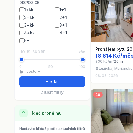
DISPOZICE
1+kk
1+1
2+kk
2+1
3+kk
3+1
4+kk
4+1
5+
Pronájem bytu 20
HOUSI SKÓRE
vše
18 614 Kč/měs
930 Kč/m²
20 m²
0
50
100
Lužická, Mariánské
Investor+
08. 08. 2026
Hledat
Zrušit filtry
40
Hlídač pronájmu
Nastavte hlídač podle aktuálních filtrů