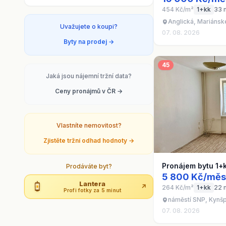
454 Kč/m²
1+kk
33 
Anglická, Mariánsk
Uvažujete o koupi?
07. 08. 2026
Byty na prodej →
45
Jaká jsou nájemní tržní data?
Ceny pronájmů v ČR →
Vlastníte nemovitost?
Zjistěte tržní odhad hodnoty →
Pronájem bytu 1+
Prodáváte byt?
5 800 Kč/měs
Lantera
↗
264 Kč/m²
1+kk
22 
Profi fotky za 5 minut
náměstí SNP, Kynšp
07. 08. 2026