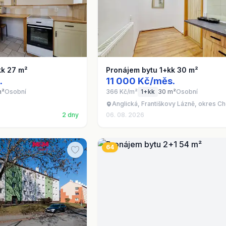
kk 27 m²
Pronájem bytu 1+kk 30 m²
.
11 000 Kč/měs.
m²
Osobní
366 Kč/m²
1+kk
30 m²
Osobní
Anglická, Františkovy Lázně, okres C
2 dny
06. 08. 2026
64