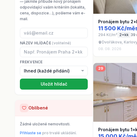
— jakmile přibude nový pronájem
odpovídající vašim kritériím (lokalita,
cena, dispozice…), pošleme vám e-
mail.
Pronájem bytu 2+
11 500 Kč/měs
294 Kč/m²
2+kk
39
Dvořákova, Karlovy 
NÁZEV HLÍDAČE
(volitelné)
08. 08. 2026
FREKVENCE
29
Uložit hlídač
Oblíbené
Žádné uložené nemovitosti.
Pronájem bytu 1+
Přihlaste se
pro trvalé ukládání.
15 000 Kč/mě