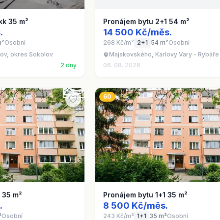
kk 35 m²
Pronájem bytu 2+1 54 m²
.
14 500 Kč/měs.
m²
Osobní
268 Kč/m²
2+1
54 m²
Osobní
kov, okres Sokolov
Majakovského, Karlovy Vary - Rybáře
2 dny
06. 08. 2026
60
1 35 m²
Pronájem bytu 1+1 35 m²
.
8 500 Kč/měs.
²
Osobní
243 Kč/m²
1+1
35 m²
Osobní