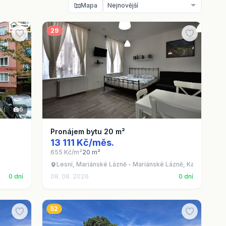
Mapa
29
6
Pronájem bytu 20 m²
13 111 Kč/měs.
655 Kč/m²
20 m²
Lesní, Mariánské Lázně - Mariánské Lázně, Karlovarský k
0 dní
08. 08. 2026
0 dní
52