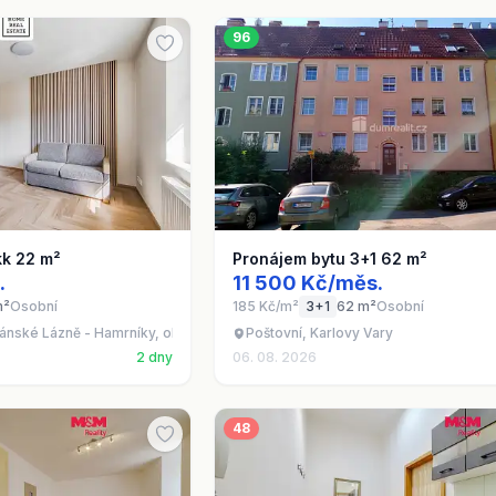
96
kk 22 m²
Pronájem bytu 3+1 62 m²
.
11 500 Kč/měs.
m²
Osobní
185 Kč/m²
3+1
62 m²
Osobní
riánské Lázně - Hamrníky, okres Cheb
Poštovní, Karlovy Vary
2 dny
06. 08. 2026
48