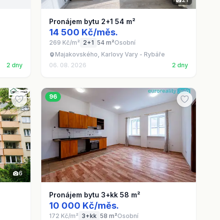
Pronájem bytu 2+1 54 m²
14 500 Kč/měs.
269 Kč/m²
2+1
54 m²
Osobní
Majakovského, Karlovy Vary - Rybáře
2 dny
06. 08. 2026
2 dny
96
6
Pronájem bytu 3+kk 58 m²
10 000 Kč/měs.
172 Kč/m²
3+kk
58 m²
Osobní