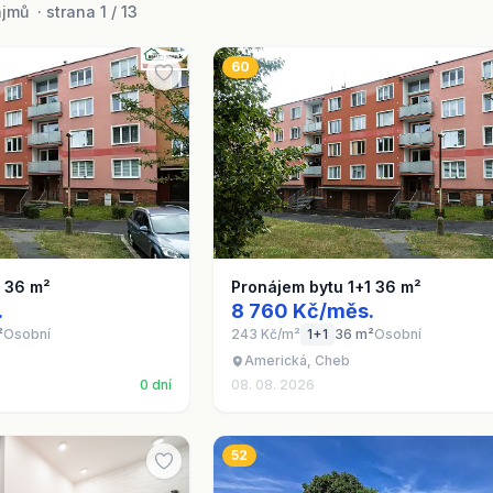
mů · strana 1 / 13
60
1 36 m²
Pronájem bytu 1+1 36 m²
.
8 760 Kč/měs.
²
Osobní
243 Kč/m²
1+1
36 m²
Osobní
Americká, Cheb
0 dní
08. 08. 2026
52