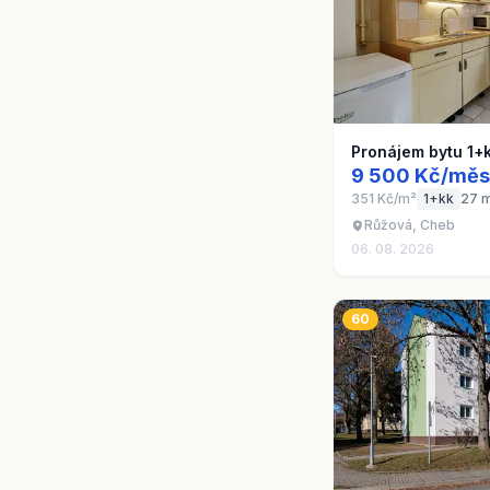
Pronájem bytu 1+
9 500 Kč/měs
351 Kč/m²
1+kk
27 
Růžová, Cheb
06. 08. 2026
60