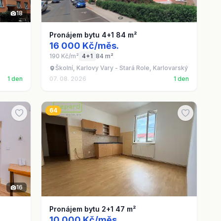
18
Pronájem bytu 4+1 84 m²
16 000 Kč/měs.
190 Kč/m²
4+1
84 m²
Školní, Karlovy Vary - Stará Role, Karlovarský kraj
1 den
07. 08. 2026
1 den
64
16
Pronájem bytu 2+1 47 m²
10 000 Kč/měs.