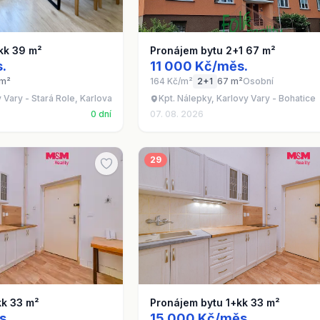
kk 39 m²
Pronájem bytu 2+1 67 m²
.
11 000 Kč/měs.
 m²
164 Kč/m²
2+1
67 m²
Osobní
Vary - Stará Role, Karlovarský kraj
Kpt. Nálepky, Karlovy Vary - Bohatice
0 dní
07. 08. 2026
29
kk 33 m²
Pronájem bytu 1+kk 33 m²
s.
15 000 Kč/měs.