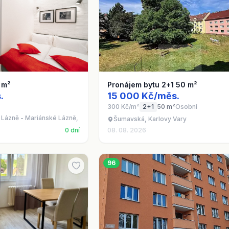
 m²
Pronájem bytu 2+1 50 m²
.
15 000 Kč/měs.
300 Kč/m²
2+1
50 m²
Osobní
 Lázně - Mariánské Lázně, Karlovarský kraj
Šumavská, Karlovy Vary
0 dní
08. 08. 2026
96