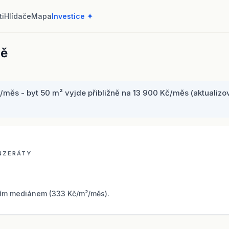
ti
Hlídače
Mapa
Investice ✦
ně
s - byt 50 m² vyjde přibližně na 13 900 Kč/měs (aktualizov
INZERÁTY
ím mediánem (333 Kč/m²/měs).