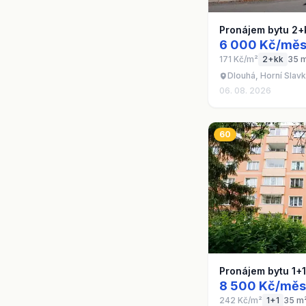
Pronájem bytu 2+
6 000 Kč/měs
171 Kč/m²
2+kk
35 
Dlouhá, Horní Slav
06. 08. 2026
60
Pronájem bytu 1+
8 500 Kč/měs
242 Kč/m²
1+1
35 m