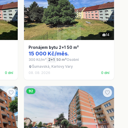
14
Pronájem bytu 2+1 50 m²
15 000 Kč/měs.
300 Kč/m²
2+1
50 m²
Osobní
Šumavská, Karlovy Vary
0 dní
08. 08. 2026
0 dní
92