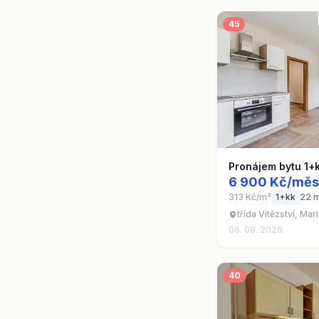
45
Pronájem bytu 1+
6 900 Kč/měs
313 Kč/m²
1+kk
22 
třída Vítězství, Ma
06. 08. 2026
40