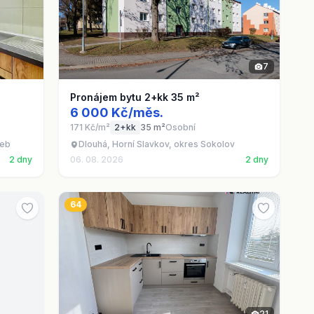
7
Pronájem bytu 2+kk 35 m²
6 000 Kč/měs.
171 Kč/m²
2+kk
35 m²
Osobní
heb
Dlouhá, Horní Slavkov, okres Sokolov
2 dny
06. 08. 2026
2 dny
64
21