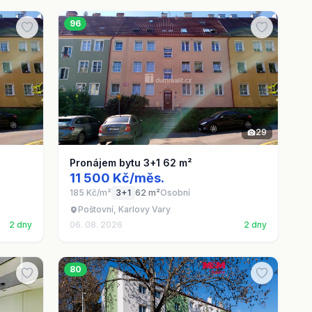
96
29
Pronájem bytu 3+1 62 m²
11 500 Kč/měs.
185 Kč/m²
3+1
62 m²
Osobní
Poštovní, Karlovy Vary
2 dny
06. 08. 2026
2 dny
80