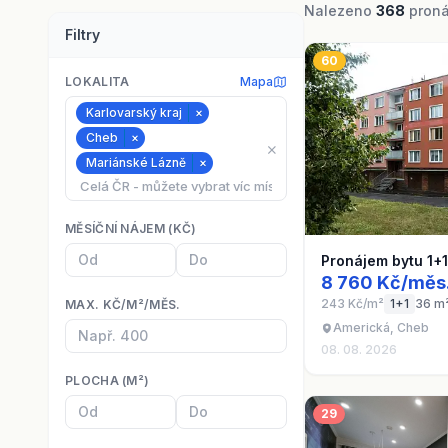
Nalezeno
368
pronáj
Filtry
60
LOKALITA
Mapa
Karlovarský kraj
×
Cheb
×
⨯
Mariánské Lázně
×
MĚSÍČNÍ NÁJEM (KČ)
Pronájem bytu 1+
8 760 Kč/měs
243 Kč/m²
1+1
36 m
MAX. KČ/M²/MĚS.
Americká, Cheb
08. 08. 2026
PLOCHA (M²)
29