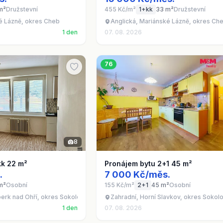
m²
Družstevní
455 Kč/m²
1+kk
33 m²
Družstevní
é Lázně, okres Cheb
Anglická, Mariánské Lázně, okres Ch
1 den
07. 08. 2026
76
8
kk 22 m²
Pronájem bytu 2+1 45 m²
.
7 000 Kč/měs.
m²
Osobní
155 Kč/m²
2+1
45 m²
Osobní
erk nad Ohří, okres Sokolov
Zahradní, Horní Slavkov, okres Sokol
1 den
07. 08. 2026