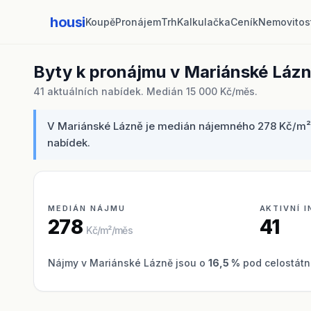
housi
Koupě
Pronájem
Trh
Kalkulačka
Ceník
Nemovitos
Byty k pronájmu v Mariánské Láz
41 aktuálních nabídek. Medián 15 000 Kč/měs.
V Mariánské Lázně je medián nájemného 278 Kč/m²/mě
nabídek.
MEDIÁN NÁJMU
AKTIVNÍ 
278
41
Kč/m²/měs
Nájmy v Mariánské Lázně jsou o
16,5 %
pod celostátn