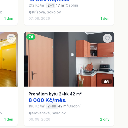
212 Kč/m²
2+1
47 m²
Osobní
eb
Křížová, Sokolov
1 den
07. 08. 2026
1 den
76
8
Pronájem bytu 2+kk 42 m²
8 000 Kč/měs.
190 Kč/m²
2+kk
42 m²
Osobní
ov
Slovenská, Sokolov
1 den
06. 08. 2026
2 dny