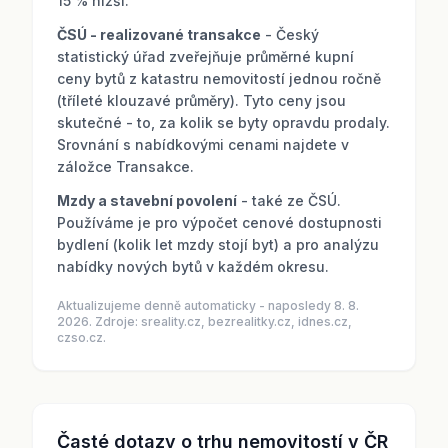
15 % nižší.
ČSÚ - realizované transakce
- Český
statistický úřad zveřejňuje průměrné kupní
ceny bytů z katastru nemovitostí jednou ročně
(tříleté klouzavé průměry). Tyto ceny jsou
skutečné - to, za kolik se byty opravdu prodaly.
Srovnání s nabídkovými cenami najdete v
záložce Transakce.
Mzdy a stavební povolení
- také ze ČSÚ.
Používáme je pro výpočet cenové dostupnosti
bydlení (kolik let mzdy stojí byt) a pro analýzu
nabídky nových bytů v každém okresu.
Aktualizujeme denně automaticky - naposledy 8. 8.
2026. Zdroje: sreality.cz, bezrealitky.cz, idnes.cz,
czso.cz.
Časté dotazy o trhu nemovitostí v ČR