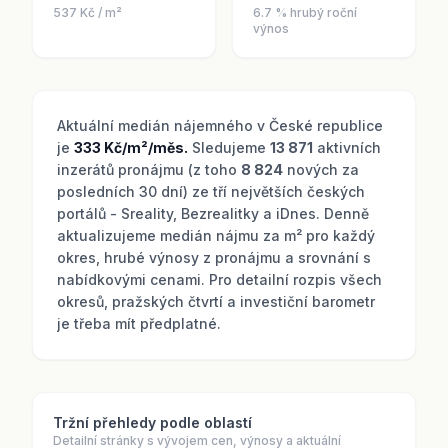
537 Kč / m²
6.7 % hrubý roční
výnos
Aktuální medián nájemného v České republice
je
333 Kč/m²/měs.
Sledujeme
13 871
aktivních
inzerátů pronájmu (z toho
8 824
nových za
posledních 30 dní) ze tří největších českých
portálů - Sreality, Bezrealitky a iDnes. Denně
aktualizujeme medián nájmu za m² pro každý
okres, hrubé výnosy z pronájmu a srovnání s
nabídkovými cenami. Pro detailní rozpis všech
okresů, pražských čtvrtí a investiční barometr
je třeba mít předplatné.
Tržní přehledy podle oblastí
Detailní stránky s vývojem cen, výnosy a aktuální