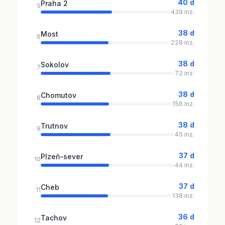
40 d
Praha 2
5
439 inz.
38 d
Most
6
228 inz.
38 d
Sokolov
7
72 inz.
38 d
Chomutov
8
156 inz.
38 d
Trutnov
9
45 inz.
37 d
Plzeň-sever
10
44 inz.
37 d
Cheb
11
138 inz.
36 d
Tachov
12