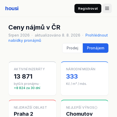
housi
Registrovat
Ceny nájmů v ČR
Srpen 2026 · aktualizováno 8. 8. 2026 ·
Prohlédnout
nabídky pronájmů
Prodej
Pronájem
AKTIVNÍ INZERÁTY
NÁRODNÍ MEDIÁN
13 871
333
bytů k pronájmu ·
Kč / m² / měs.
+8 824 za 30 dní
NEJDRAŽŠÍ OBLAST
NEJLEPŠÍ VÝNOS
Praha 2
Chomutov