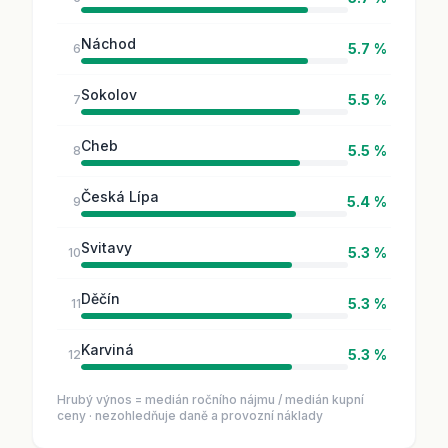
Náchod
5.7 %
6
Sokolov
5.5 %
7
Cheb
5.5 %
8
Česká Lípa
5.4 %
9
Svitavy
5.3 %
10
Děčín
5.3 %
11
Karviná
5.3 %
12
Hrubý výnos = medián ročního nájmu / medián kupní
ceny · nezohledňuje daně a provozní náklady