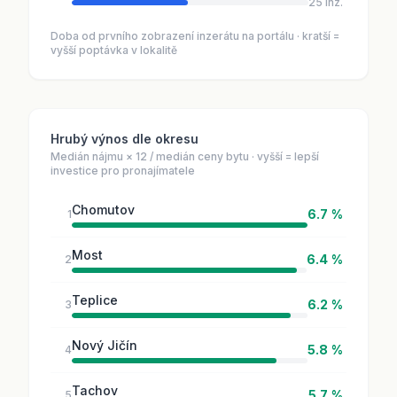
25 inz.
Doba od prvního zobrazení inzerátu na portálu · kratší =
vyšší poptávka v lokalitě
Hrubý výnos dle okresu
Medián nájmu × 12 / medián ceny bytu · vyšší = lepší
investice pro pronajímatele
Chomutov
6.7 %
1
Most
6.4 %
2
Teplice
6.2 %
3
Nový Jičín
5.8 %
4
Tachov
5.7 %
5