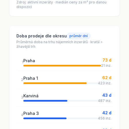
Zdroj: aktivní inzeráty · medián ceny za m² pro danou
dispozici
Doba prodeje dle okresu
průměr dní
Průměrná doba na trhu nájemních inzerátů · kratší =
žhavější trh
73 d
Praha
1
21 inz.
62 d
Praha 1
2
423 inz.
43 d
Karviná
3
487 inz.
42 d
Praha 3
4
456 inz.