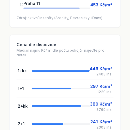
Praha 11
453 Kč/m²
12
Zdroj: aktivní inzeráty (Sreality, Bezrealitky, iDnes)
Cena dle dispozice
Medián nájmu Kč/m² dle počtu pokojů · najeďte pro
detail
446 Kč/m²
1+kk
2403 inz.
297 Kč/m²
1+1
1229 inz.
380 Kč/m²
2+kk
3769 inz.
241 Kč/m²
2+1
2303 inz.