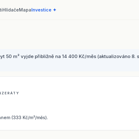
ti
Hlídače
Mapa
Investice ✦
t 50 m² vyjde přibližně na 14 400 Kč/měs (aktualizováno 8. s
INZERÁTY
ánem (333 Kč/m²/měs).