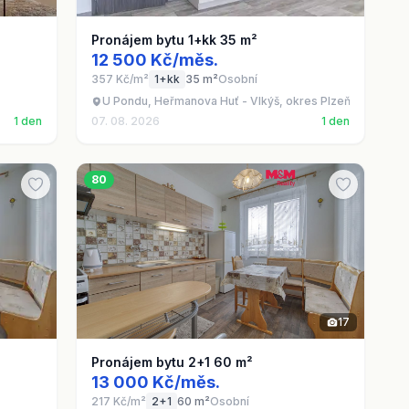
Pronájem bytu 1+kk 35 m²
12 500 Kč/měs.
357 Kč/m²
1+kk
35 m²
Osobní
U Pondu, Heřmanova Huť - Vlkýš, okres Plzeň-sever
1 den
07. 08. 2026
1 den
80
17
Pronájem bytu 2+1 60 m²
13 000 Kč/měs.
217 Kč/m²
2+1
60 m²
Osobní