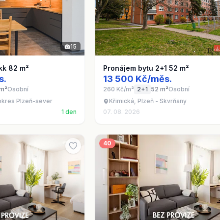
15
kk 82 m²
Pronájem bytu 2+1 52 m²
s.
13 500 Kč/měs.
 m²
Osobní
260 Kč/m²
2+1
52 m²
Osobní
 okres Plzeň-sever
Křimická, Plzeň - Skvrňany
1 den
07. 08. 2026
40