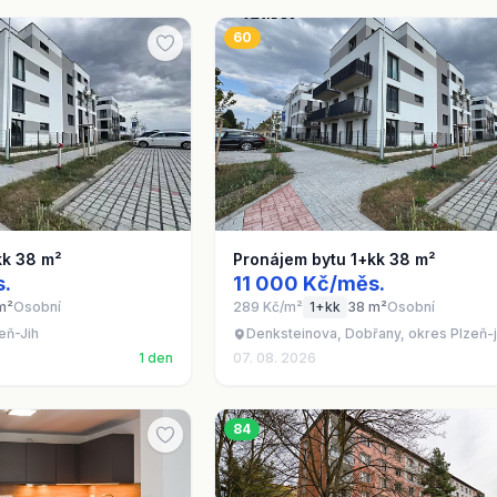
60
kk 38 m²
Pronájem bytu 1+kk 38 m²
s.
11 000 Kč/měs.
m²
Osobní
289 Kč/m²
1+kk
38 m²
Osobní
eň-Jih
Denksteinova, Dobřany, okres Plzeň-j
1 den
07. 08. 2026
84