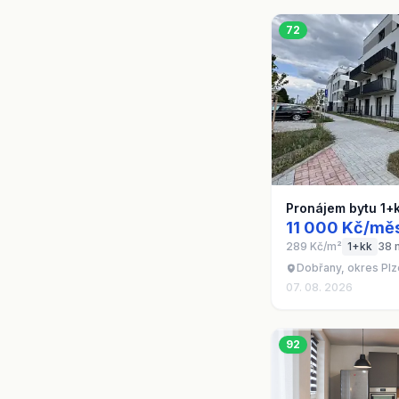
72
Pronájem bytu 1+
11 000 Kč/mě
289 Kč/m²
1+kk
38 
Dobřany, okres Plz
07. 08. 2026
92