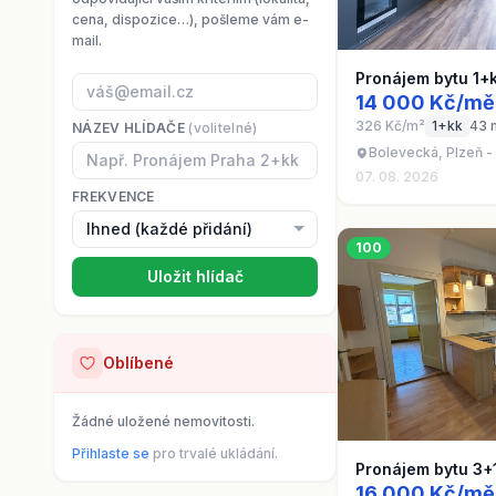
cena, dispozice…), pošleme vám e-
mail.
Pronájem bytu 1+
14 000 Kč/mě
326 Kč/m²
1+kk
43 
NÁZEV HLÍDAČE
(volitelné)
Bolevecká, Plzeň -
07. 08. 2026
FREKVENCE
100
Uložit hlídač
Oblíbené
Žádné uložené nemovitosti.
Přihlaste se
pro trvalé ukládání.
Pronájem bytu 3+
16 000 Kč/mě