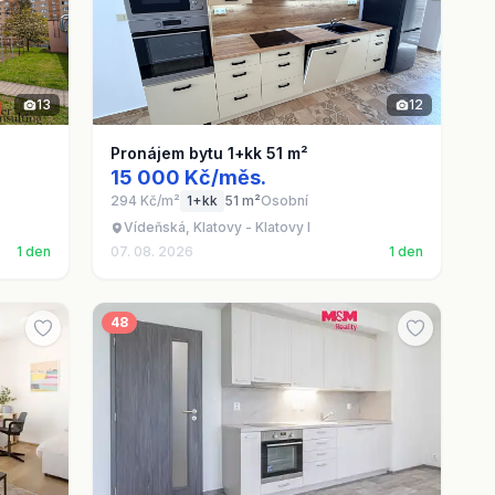
13
12
Pronájem bytu 1+kk 51 m²
15 000 Kč/měs.
294 Kč/m²
1+kk
51 m²
Osobní
Vídeňská, Klatovy - Klatovy I
1 den
07. 08. 2026
1 den
48