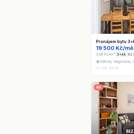
Pronájem bytu 3+
19 500 Kč/mě
238 Kč/m²
3+kk
82
Větrná, Vejprnice,
07. 08. 2026
40