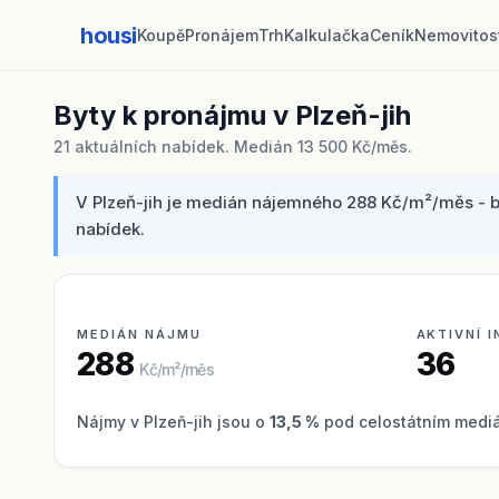
housi
Koupě
Pronájem
Trh
Kalkulačka
Ceník
Nemovitos
Byty k pronájmu v Plzeň-jih
21 aktuálních nabídek. Medián 13 500 Kč/měs.
V Plzeň-jih je medián nájemného 288 Kč/m²/měs - by
nabídek.
MEDIÁN NÁJMU
AKTIVNÍ 
288
36
Kč/m²/měs
Nájmy v Plzeň-jih jsou o
13,5 %
pod celostátním medi