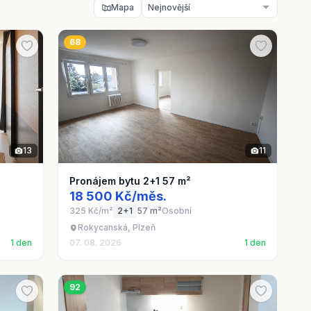
Mapa
68
13
11
Pronájem bytu 2+1 57 m²
18 500 Kč/měs.
325 Kč/m²
2+1
57 m²
Osobní
Rokycanská, Plzeň
1 den
07. 08. 2026
1 den
92