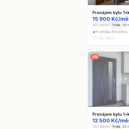
Pronájem bytu 1+
15 900 Kč/mě
407 Kč/m²
1+kk
39 
Františka Kováříka,
07. 08. 2026
48
Pronájem bytu 1+
12 500 Kč/mě
357 Kč/m²
1+kk
35 