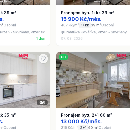
kk 39 m²
Pronájem bytu 1+kk 39 m²
s.
15 900 Kč/měs.
m²
Osobní
407 Kč/m²
1+kk
39 m²
Osobní
 Plzeň - Skvrňany, Plzeňský kraj
Františka Kováříka, Plzeň - Skvrňany
1 den
07. 08. 2026
80
6
kk 35 m²
Pronájem bytu 2+1 60 m²
s.
13 000 Kč/měs.
m²
Osobní
216 Kč/m²
2+1
60 m²
Osobní