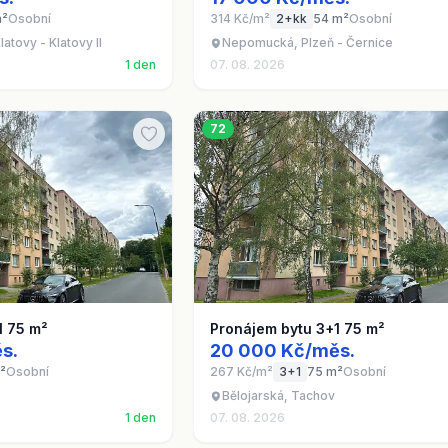
m²
Osobní
314 Kč/m²
2+kk
54 m²
Osobní
tovy - Klatovy II
Nepomucká, Plzeň - Černice
1 den
07. 08. 2026
72
1 75 m²
Pronájem bytu 3+1 75 m²
s.
20 000 Kč/měs.
²
Osobní
267 Kč/m²
3+1
75 m²
Osobní
Bělojarská, Tachov
1 den
07. 08. 2026