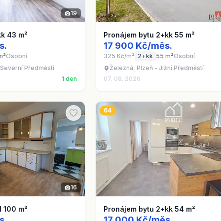
19
kk 43 m²
Pronájem bytu 2+kk 55 m²
s.
17 900 Kč/měs.
m²
Osobní
325 Kč/m²
2+kk
55 m²
Osobní
 Severní Předměstí
Železná, Plzeň - Jižní Předměstí
1 den
07. 08. 2026
64
16
1 100 m²
Pronájem bytu 2+kk 54 m²
s.
17 000 Kč/měs.