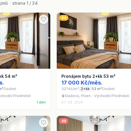
mů · strana 1 / 24
64
kk 54 m²
Pronájem bytu 2+kk 53 m²
s.
17 000 Kč/měs.
m²
Osobní
321 Kč/m²
2+kk
53 m²
Osobní
ýchodní Předměstí
Sladová, Plzeň - Východní Předměstí
1 den
07. 08. 2026
48