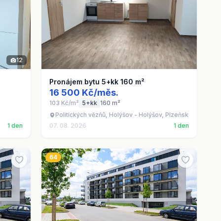
12
Pronájem bytu 5+kk 160 m²
16 500 Kč/měs.
103 Kč/m²
5+kk
160 m²
Politických vězňů, Holýšov - Holýšov, Plzeňský kraj
1 den
07. 08. 2026
1 den
64