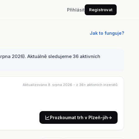
Přihlásit
Registrovat
Jak to funguje?
rpna 2026). Aktuálně sledujeme 36 aktivních
Aktualizováno 8. srpna 2026
- z 36+ aktivních inzerátů
Prozkoumat trh v Plzeň-jih
→