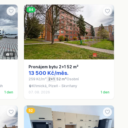
84
10
Pronájem bytu 2+1 52 m²
13 500 Kč/měs.
259 Kč/m²
2+1
52 m²
Osobní
ih
Křimická, Plzeň - Skvrňany
1 den
07. 08. 2026
1 den
52