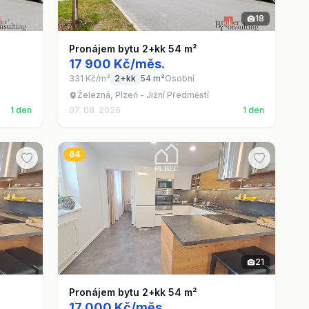
18
Pronájem bytu 2+kk 54 m²
17 900 Kč/měs.
331 Kč/m²
2+kk
54 m²
Osobní
Železná, Plzeň - Jižní Předměstí
1 den
07. 08. 2026
1 den
64
21
Pronájem bytu 2+kk 54 m²
17 000 Kč/měs.