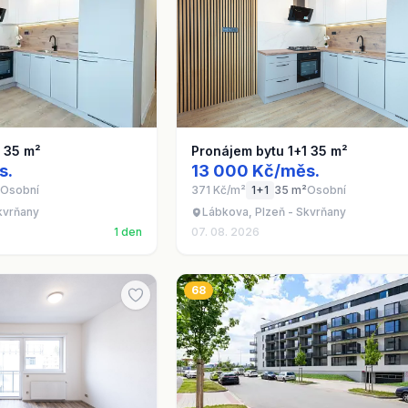
1 35 m²
Pronájem bytu 1+1 35 m²
s.
13 000 Kč/měs.
Osobní
371 Kč/m²
1+1
35 m²
Osobní
kvrňany
Lábkova, Plzeň - Skvrňany
1 den
07. 08. 2026
68