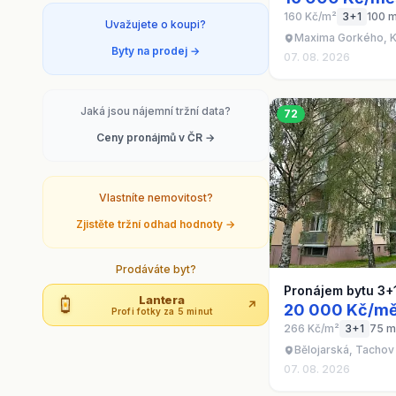
160 Kč/m²
3+1
100 
Uvažujete o koupi?
Maxima Gorkého, Kla
Byty na prodej →
07. 08. 2026
Jaká jsou nájemní tržní data?
72
Ceny pronájmů v ČR →
Vlastníte nemovitost?
Zjistěte tržní odhad hodnoty →
Prodáváte byt?
Pronájem bytu 3+
Lantera
↗
20 000 Kč/mě
Profi fotky za 5 minut
266 Kč/m²
3+1
75 m
Bělojarská, Tachov
07. 08. 2026