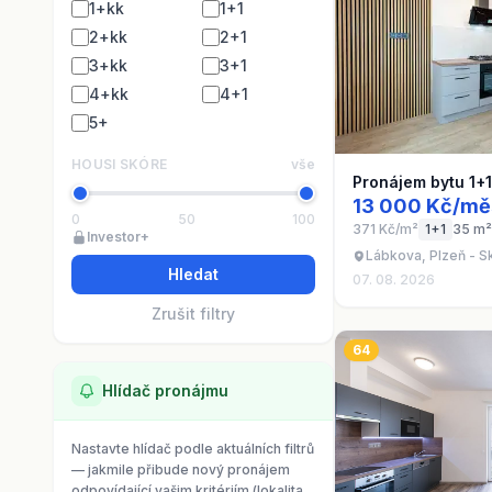
1+kk
1+1
2+kk
2+1
3+kk
3+1
4+kk
4+1
5+
HOUSI SKÓRE
vše
Pronájem bytu 1+
13 000 Kč/mě
0
50
100
371 Kč/m²
1+1
35 m²
Investor+
Lábkova, Plzeň - S
Hledat
07. 08. 2026
Zrušit filtry
64
Hlídač pronájmu
Nastavte hlídač podle aktuálních filtrů
— jakmile přibude nový pronájem
odpovídající vašim kritériím (lokalita,