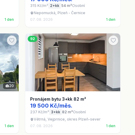
315 Kč/m²
2+kk
54 m²
Osobní
Nepomucká, Plzeň - Černice
1 den
07. 08. 2026
1 den
92
20
Pronájem bytu 3+kk 82 m²
19 500 Kč/měs.
237 Kč/m²
3+kk
82 m²
Osobní
Větrná, Vejprnice, okres Plzeň-sever
1 den
07. 08. 2026
1 den