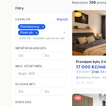
Nalezeno
709
pronáj
Filtry
64
LOKALITA
Mapa
Plzeňský kraj
×
⨯
Plzeň-jih
×
MĚSÍČNÍ NÁJEM (KČ)
Pronájem bytu 2+
MAX. KČ/M²/MĚS.
17 000 Kč/mě
314 Kč/m²
2+kk
54 
Sladová, Plzeň - V
07. 08. 2026
PLOCHA (M²)
48
DISPOZICE