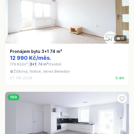
10
Pronájem bytu 3+1 74 m²
12 990 Kč/měs.
176 Kč/m²
3+1
74 m²
Osobní
Žižkova, Votice, okres Benešov
07. 08. 2026
0 dní
100