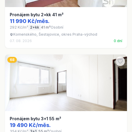
Pronájem bytu 2+kk 41 m²
11 990 Kč/měs.
292 Kč/m²
2+kk
41 m²
Osobní
Komenského, Šestajovice, okres Praha-východ
07. 08. 2026
0 dní
68
Pronájem bytu 3+1 55 m²
19 490 Kč/měs.
354 Kč/m²
3+1
55 m²
Osobní