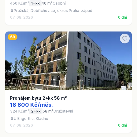
450 Kč/m²
1+kk
40 m²
Osobní
Pražská, Dobřichovice, okres Praha-západ
07. 08. 2026
0 dní
69
Pronájem bytu 2+kk 58 m²
18 800 Kč/měs.
324 Kč/m²
2+kk
58 m²
Družstevní
U Engerthu, Kladno
07. 08. 2026
0 dní