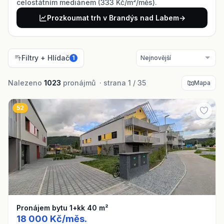
celostátním mediánem (333 Kč/m²/měs).
Prozkoumat trh v Brandýs nad Labem
→
Filtry + Hlídač
1
Nalezeno
1023
pronájmů · strana 1 / 35
Mapa
52
Pronájem bytu 1+kk 40 m²
18 000 Kč/měs.