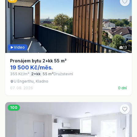
Video
13
Pronájem bytu 2+kk 55 m²
19 500 Kč/měs.
355 Kč/m²
2+kk
55 m²
Družstevní
U Engerthu, Kladno
07. 08. 2026
0 dní
100