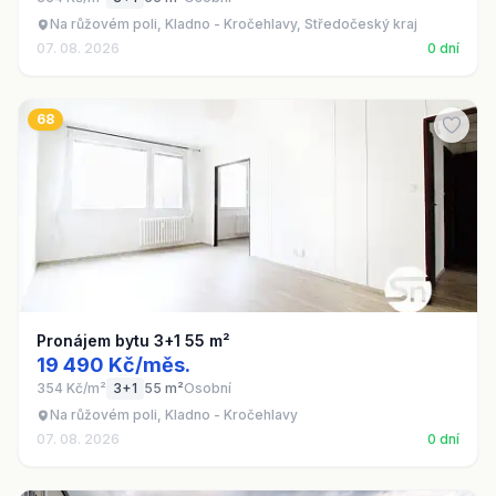
Na růžovém poli, Kladno - Kročehlavy, Středočeský kraj
07. 08. 2026
0 dní
68
Pronájem bytu 3+1 55 m²
19 490 Kč/měs.
354 Kč/m²
3+1
55 m²
Osobní
Na růžovém poli, Kladno - Kročehlavy
07. 08. 2026
0 dní