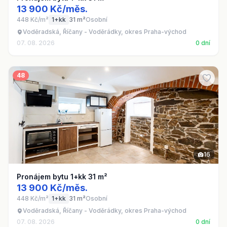
13 900 Kč/měs.
448 Kč/m²
1+kk
31 m²
Osobní
Voděradská, Říčany - Voděrádky, okres Praha-východ
07. 08. 2026
0 dní
48
16
Pronájem bytu 1+kk 31 m²
13 900 Kč/měs.
448 Kč/m²
1+kk
31 m²
Osobní
Voděradská, Říčany - Voděrádky, okres Praha-východ
07. 08. 2026
0 dní