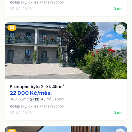
Nupaky, okres Praha-východ
07. 08. 2026
0 dní
52
Pronájem bytu 2+kk 45 m²
22 000 Kč/měs.
488 Kč/m²
2+kk
45 m²
Osobní
Nupaky, okres Praha-východ
07. 08. 2026
0 dní
57