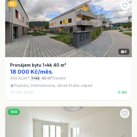
52
9
Pronájem bytu 1+kk 40 m²
18 000 Kč/měs.
450 Kč/m²
1+kk
40 m²
Osobní
Pražská, Dobřichovice, okres Praha-západ
07. 08. 2026
0 dní
100