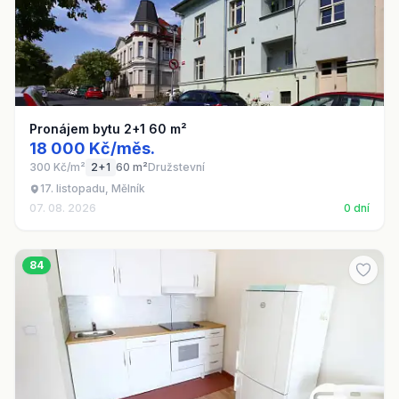
Pronájem bytu 2+1 60 m²
18 000 Kč/měs.
300 Kč/m²
2+1
60 m²
Družstevní
17. listopadu, Mělník
07. 08. 2026
0 dní
84