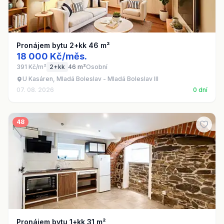
Pronájem bytu 2+kk 46 m²
18 000 Kč/měs.
391 Kč/m²
2+kk
46 m²
Osobní
U Kasáren, Mladá Boleslav - Mladá Boleslav III
07. 08. 2026
0 dní
48
Pronájem bytu 1+kk 31 m²