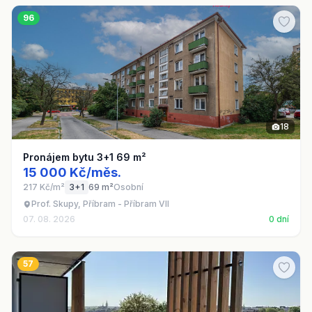
96
18
Pronájem bytu 3+1 69 m²
15 000 Kč/měs.
217 Kč/m²
3+1
69 m²
Osobní
Prof. Skupy, Příbram - Příbram VII
07. 08. 2026
0 dní
57