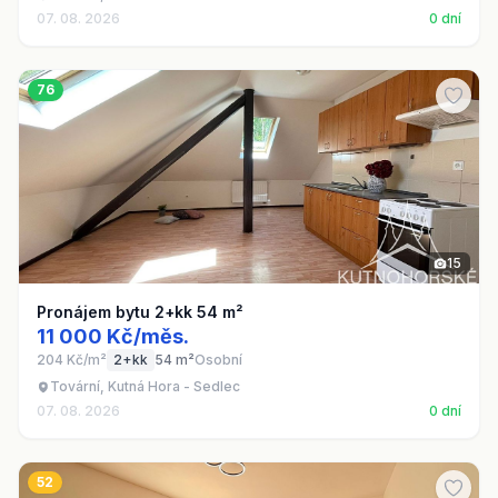
07. 08. 2026
0 dní
76
15
Pronájem bytu 2+kk 54 m²
11 000 Kč/měs.
204 Kč/m²
2+kk
54 m²
Osobní
Tovární, Kutná Hora - Sedlec
07. 08. 2026
0 dní
52