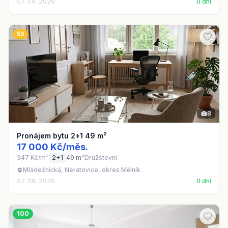
07. 08. 2026
0 dní
53
8
Pronájem bytu 2+1 49 m²
17 000 Kč/měs.
347 Kč/m²
2+1
49 m²
Družstevní
Mládežnická, Neratovice, okres Mělník
07. 08. 2026
0 dní
100