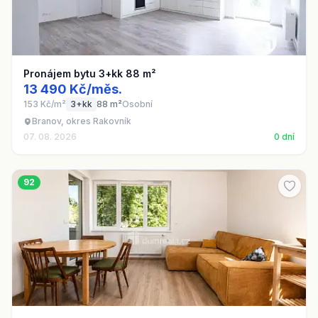
Pronájem bytu 3+kk 88 m²
13 490 Kč/měs.
153 Kč/m²
3+kk
88 m²
Osobní
Branov, okres Rakovník
07. 08. 2026
0 dní
92