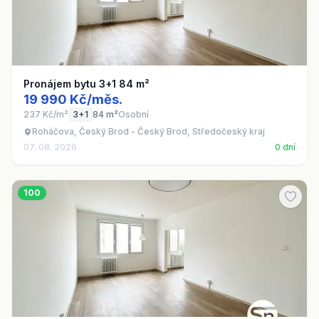
Pronájem bytu 3+1 84 m²
19 990 Kč/měs.
237 Kč/m²
3+1
84 m²
Osobní
Roháčova, Český Brod - Český Brod, Středočeský kraj
07. 08. 2026
0 dní
100