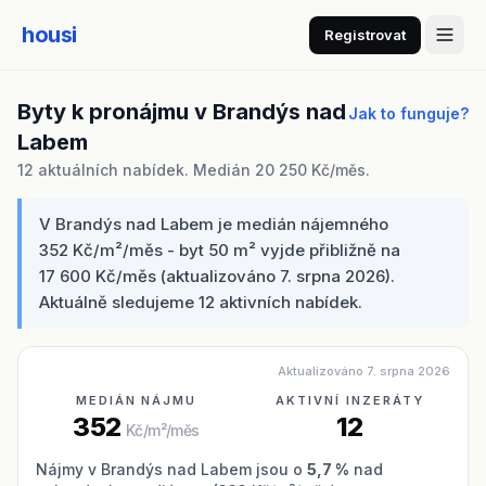
housi
Registrovat
Byty k pronájmu v Brandýs nad
Jak to funguje?
Labem
12 aktuálních nabídek. Medián 20 250 Kč/měs.
V Brandýs nad Labem je medián nájemného
352 Kč/m²/měs - byt 50 m² vyjde přibližně na
17 600 Kč/měs (aktualizováno 7. srpna 2026).
Aktuálně sledujeme 12 aktivních nabídek.
Aktualizováno 7. srpna 2026
MEDIÁN NÁJMU
AKTIVNÍ INZERÁTY
352
12
Kč/m²/měs
Nájmy v Brandýs nad Labem jsou o
5,7 %
nad