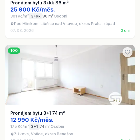
Pronájem bytu 3+kk 86 m²
25 900 Kč/měs.
301 Kč/m²
3+kk
86 m²
Osobní
Pod Hliníkem, Libčice nad Vltavou, okres Praha-západ
07. 08. 2026
0 dní
100
Pronájem bytu 3+1 74 m²
12 990 Kč/měs.
175 Kč/m²
3+1
74 m²
Osobní
Žižkova, Votice, okres Benešov