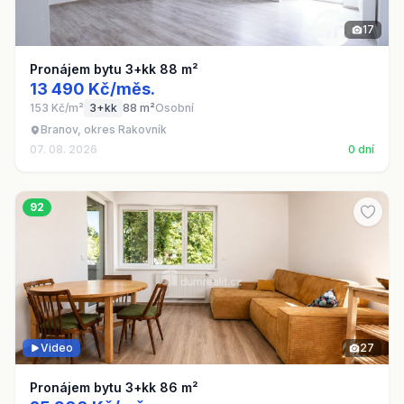
17
Pronájem bytu 3+kk 88 m²
13 490 Kč/měs.
153 Kč/m²
3+kk
88 m²
Osobní
Branov, okres Rakovník
07. 08. 2026
0 dní
92
Video
27
Pronájem bytu 3+kk 86 m²