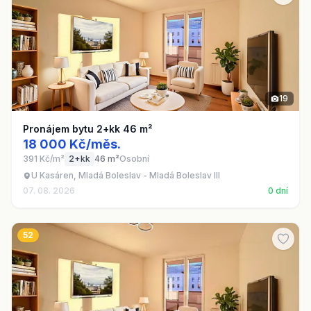
19
Pronájem bytu 2+kk 46 m²
18 000 Kč/měs.
391 Kč/m²
2+kk
46 m²
Osobní
U Kasáren, Mladá Boleslav - Mladá Boleslav III
07. 08. 2026
0 dní
52