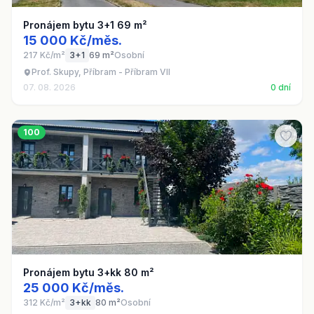
Pronájem bytu 3+1 69 m²
15 000 Kč/měs.
217 Kč/m²
3+1
69 m²
Osobní
Prof. Skupy, Příbram - Příbram VII
07. 08. 2026
0 dní
100
Pronájem bytu 3+kk 80 m²
25 000 Kč/měs.
312 Kč/m²
3+kk
80 m²
Osobní