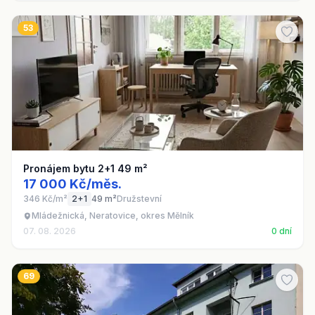
53
Pronájem bytu 2+1 49 m²
17 000 Kč/měs.
346 Kč/m²
2+1
49 m²
Družstevní
Mládežnická, Neratovice, okres Mělník
07. 08. 2026
0 dní
69