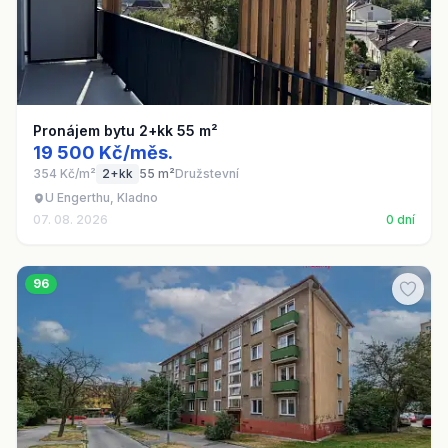
Pronájem bytu 2+kk 55 m²
19 500 Kč/měs.
354 Kč/m²
2+kk
55 m²
Družstevní
U Engerthu, Kladno
07. 08. 2026
0 dní
96