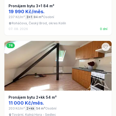
Pronájem bytu 3+1 84 m²
19 990 Kč/měs.
237 Kč/m²
3+1
84 m²
Osobní
Roháčova, Český Brod, okres Kolín
07. 08. 2026
0 dní
76
Pronájem bytu 2+kk 54 m²
11 000 Kč/měs.
203 Kč/m²
2+kk
54 m²
Osobní
Tovární, Kutná Hora - Sedlec