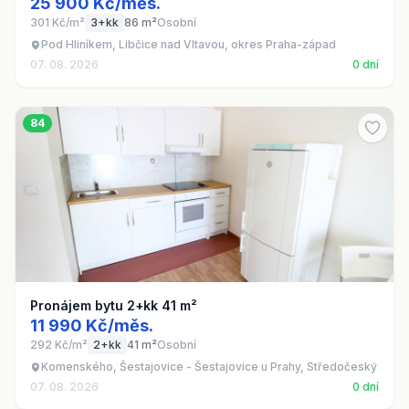
25 900 Kč/měs.
301 Kč/m²
3+kk
86 m²
Osobní
Pod Hliníkem, Libčice nad Vltavou, okres Praha-západ
07. 08. 2026
0 dní
84
Pronájem bytu 2+kk 41 m²
11 990 Kč/měs.
292 Kč/m²
2+kk
41 m²
Osobní
Komenského, Šestajovice - Šestajovice u Prahy, Středočeský kraj
07. 08. 2026
0 dní