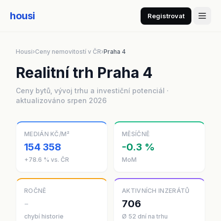
housi
Registrovat
Housi
›
Ceny nemovitostí v ČR
›
Praha 4
Realitní trh Praha 4
Ceny bytů, vývoj trhu a investiční potenciál ·
aktualizováno srpen 2026
MEDIÁN KČ/M²
MĚSÍČNĚ
154 358
-0.3 %
+78.6 % vs. ČR
MoM
ROČNĚ
AKTIVNÍCH INZERÁTŮ
-
706
chybí historie
Ø 52 dní na trhu