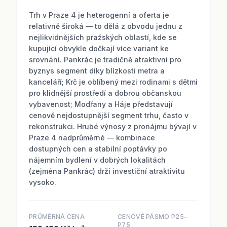
Trh v Praze 4 je heterogenní a oferta je
relativně široká — to dělá z obvodu jednu z
nejlikvidnějších pražských oblastí, kde se
kupující obvykle dočkají více variant ke
srovnání. Pankrác je tradičně atraktivní pro
byznys segment díky blízkosti metra a
kanceláří; Krč je oblíbený mezi rodinami s dětmi
pro klidnější prostředí a dobrou občanskou
vybavenost; Modřany a Háje představují
cenově nejdostupnější segment trhu, často v
rekonstrukci. Hrubé výnosy z pronájmu bývají v
Praze 4 nadprůměrné — kombinace
dostupných cen a stabilní poptávky po
nájemním bydlení v dobrých lokalitách
(zejména Pankrác) drží investiční atraktivitu
vysoko.
PRŮMĚRNÁ CENA
CENOVÉ PÁSMO P25–
P75