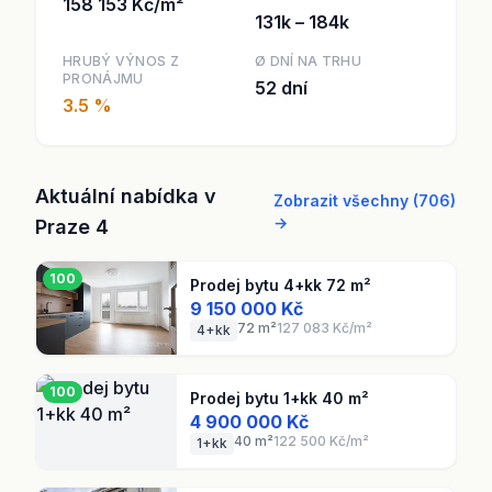
158 153 Kč/m²
131k – 184k
HRUBÝ VÝNOS Z
Ø DNÍ NA TRHU
PRONÁJMU
52 dní
3.5 %
Aktuální nabídka v
Zobrazit všechny (706)
→
Praze 4
100
Prodej bytu 4+kk 72 m²
9 150 000 Kč
72 m²
127 083 Kč/m²
4+kk
100
Prodej bytu 1+kk 40 m²
4 900 000 Kč
40 m²
122 500 Kč/m²
1+kk