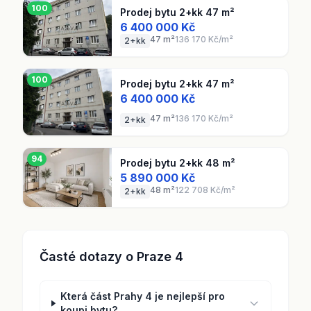
100
Prodej bytu 2+kk 47 m²
6 400 000 Kč
47 m²
136 170 Kč/m²
2+kk
100
Prodej bytu 2+kk 47 m²
6 400 000 Kč
47 m²
136 170 Kč/m²
2+kk
94
Prodej bytu 2+kk 48 m²
5 890 000 Kč
48 m²
122 708 Kč/m²
2+kk
Časté dotazy o Praze 4
Která část Prahy 4 je nejlepší pro
koupi bytu?