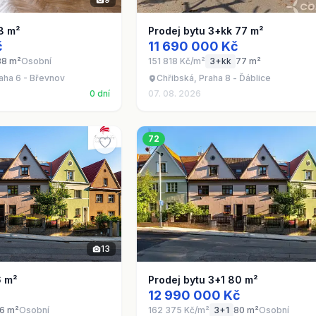
8 m²
Prodej bytu 3+kk 77 m²
č
11 690 000 Kč
88 m²
Osobní
151 818 Kč/m²
3+kk
77 m²
aha 6 - Břevnov
Chřibská, Praha 8 - Ďáblice
0 dní
07. 08. 2026
72
13
6 m²
Prodej bytu 3+1 80 m²
12 990 000 Kč
6 m²
Osobní
162 375 Kč/m²
3+1
80 m²
Osobní