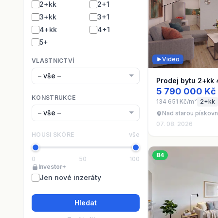
2+kk
2+1
3+kk
3+1
4+kk
4+1
5+
Video
VLASTNICTVÍ
Prodej bytu 2+kk
5 790 000 Kč
KONSTRUKCE
134 651 Kč/m²
2+kk
Nad starou pískovn
07. 08. 2026
HOUSI SKÓRE
vše
84
0
50
100
Investor+
Jen nové inzeráty
Hledat