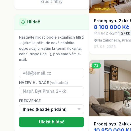
Zrušit filtry
Prodej bytu 2+kk
Hlídač
8 100 000 Kč
144 642 Kč/m²
2+kk
Nastavte hlídač podle aktuálních filtrů
Na záhonech, Praha
— jakmile přibude nová nabídka
07. 08. 2026
odpovídající vašim kritériím (lokalita,
cena, dispozice…), pošleme vám e-
mail.
72
NÁZEV HLÍDAČE
(volitelné)
FREKVENCE
Uložit hlídač
Prodej bytu 2+kk
10 850 000 K