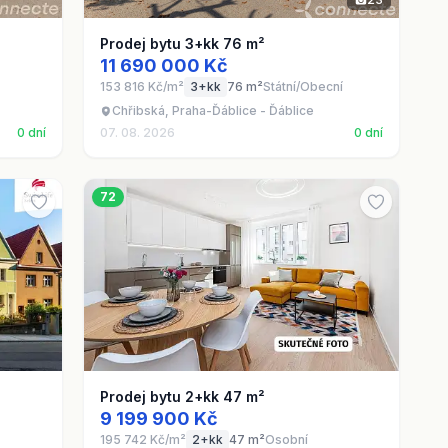
Prodej bytu 3+kk 76 m²
11 690 000 Kč
153 816 Kč/m²
3+kk
76 m²
Státní/Obecní
Chřibská, Praha-Ďáblice - Ďáblice
0 dní
07. 08. 2026
0 dní
72
Prodej bytu 2+kk 47 m²
9 199 900 Kč
195 742 Kč/m²
2+kk
47 m²
Osobní