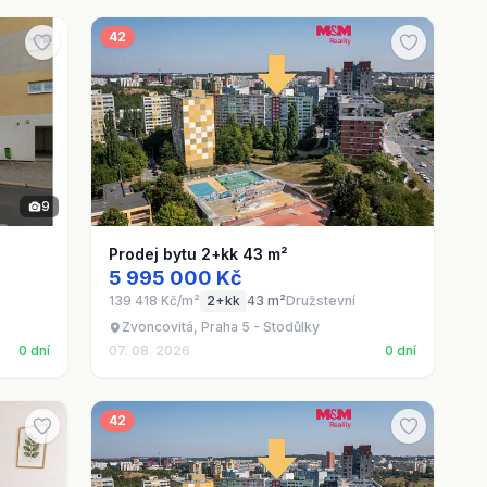
42
9
Prodej bytu 2+kk 43 m²
5 995 000 Kč
139 418 Kč/m²
2+kk
43 m²
Družstevní
y
Zvoncovitá, Praha 5 - Stodůlky
0 dní
07. 08. 2026
0 dní
42