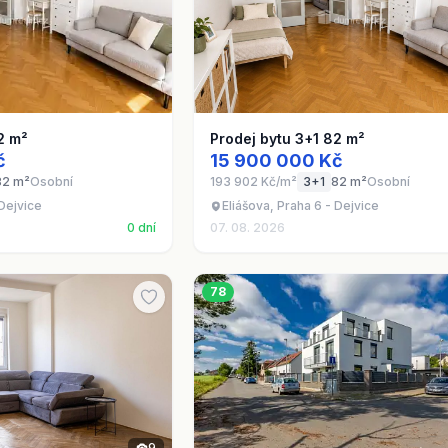
2 m²
Prodej bytu 3+1 82 m²
č
15 900 000 Kč
82 m²
Osobní
193 902 Kč/m²
3+1
82 m²
Osobní
 Dejvice
Eliášova, Praha 6 - Dejvice
0 dní
07. 08. 2026
78
9