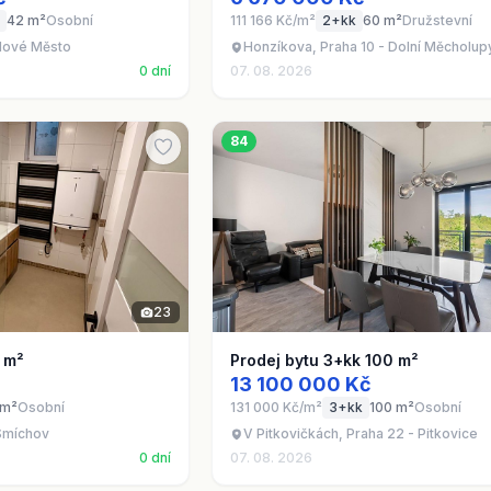
42 m²
Osobní
111 166 Kč/m²
2+kk
60 m²
Družstevní
 Nové Město
Honzíkova, Praha 10 - Dolní Měcholup
0 dní
07. 08. 2026
84
23
1 m²
Prodej bytu 3+kk 100 m²
13 100 000 Kč
 m²
Osobní
131 000 Kč/m²
3+kk
100 m²
Osobní
 Smíchov
V Pitkovičkách, Praha 22 - Pitkovice
0 dní
07. 08. 2026