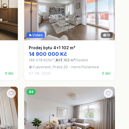
Video
18
Prodej bytu 4+1 102 m²
14 900 000 Kč
146 078 Kč/m²
4+1
102 m²
Osobní
V javorech, Praha 20 - Horní Počernice
0 dní
07. 08. 2026
0 dní
84