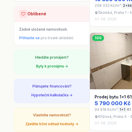
258 333 Kč/m²
2+kk
Školská, Praha 1 -
Oblíbené
07. 08. 2026
Žádné uložené nemovitosti.
Přihlaste se
pro trvalé ukládání.
100
Hledáte pronájem?
Byty k pronájmu →
Plánujete financování?
Hypoteční kalkulačka →
Prodej bytu 1+1 6
5 790 000 Kč
94 918 Kč/m²
1+1
61
Vlastníte nemovitost?
Křížová, Praha 5 -
07. 08. 2026
Zjistěte tržní odhad hodnoty →