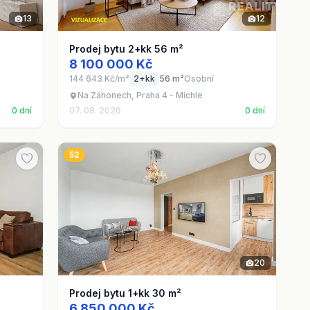
13
12
Prodej bytu 2+kk 56 m²
8 100 000 Kč
144 643 Kč/m²
2+kk
56 m²
Osobní
Na Záhonech, Praha 4 - Michle
0 dní
07. 08. 2026
0 dní
52
20
Prodej bytu 1+kk 30 m²
6 850 000 Kč