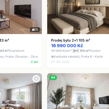
15
 43 m²
Prodej bytu 2+1 105 m²
16 990 000 Kč
43 m²
Družstevní
161 809 Kč/m²
2+1
105 m²
Osobní
ou, Praha-Zbraslav - Zbraslav
Karlínské náměstí, Praha 8 - Karlín
0 dní
07. 08. 2026
84