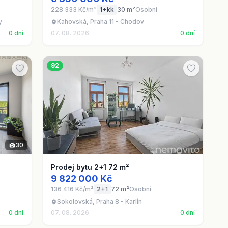
228 333 Kč/m²
1+kk
30 m²
Osobní
y
Kahovská, Praha 11 - Chodov
0 dní
07. 08. 2026
0 dní
92
30
Prodej bytu 2+1 72 m²
9 822 000 Kč
136 416 Kč/m²
2+1
72 m²
Osobní
Sokolovská, Praha 8 - Karlín
0 dní
07. 08. 2026
0 dní