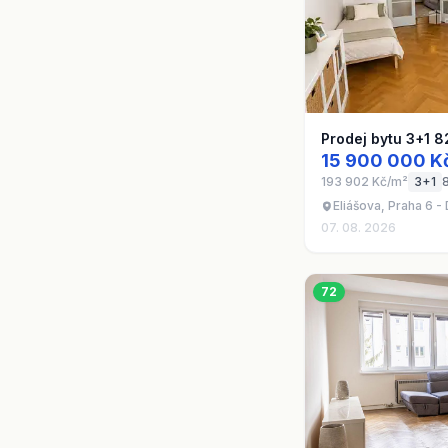
Prodej bytu 3+1 8
15 900 000 K
193 902 Kč/m²
3+1
Eliášova, Praha 6 -
07. 08. 2026
72