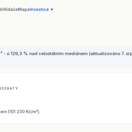
ti
Hlídače
Mapa
Investice ✦
² - o 129,3 % nad celostátním mediánem (aktualizováno 7. srp
INZERÁTY
em (101 230 Kč/m²).