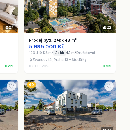
27
22
Prodej bytu 2+kk 43 m²
5 995 000 Kč
139 419 Kč/m²
2+kk
43 m²
Družstevní
Zvoncovitá, Praha 13 - Stodůlky
0 dní
07. 08. 2026
0 dní
60
23