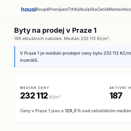
housi
Koupě
Pronájem
Trh
Kalkulačka
Ceník
Nemovitos
Byty na prodej v Praze 1
189 aktuálních nabídek. Medián 232 112 Kč/m².
V Praze 1 je medián prodejní ceny bytu 232 112 Kč/m
inzerátů.
MEDIÁN CENY
AKTIVNÍ 
232 112
187
Kč/m²
Ceny v Praze 1 jsou o
129,3 %
nad celostátním medián