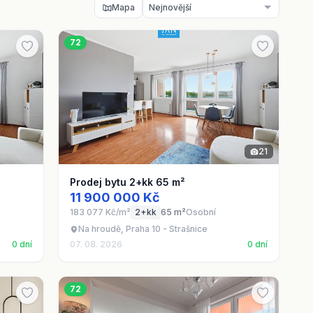
Mapa
72
21
Prodej bytu 2+kk 65 m²
11 900 000 Kč
183 077 Kč/m²
2+kk
65 m²
Osobní
Na hroudě, Praha 10 - Strašnice
0 dní
07. 08. 2026
0 dní
72