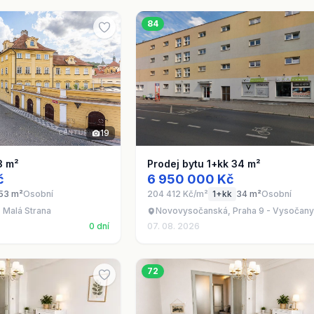
84
19
3 m²
Prodej bytu 1+kk 34 m²
č
6 950 000 Kč
53 m²
Osobní
204 412 Kč/m²
1+kk
34 m²
Osobní
- Malá Strana
Novovysočanská, Praha 9 - Vysočan
0 dní
07. 08. 2026
72