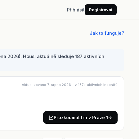
Přihlásit
Registrovat
Jak to funguje?
na 2026). Housi aktuálně sleduje 187 aktivních
Aktualizováno 7. srpna 2026
- z 187+ aktivních inzerátů
Prozkoumat trh v Praze 1
→