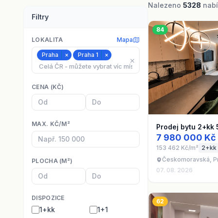
Nalezeno
5328
nabí
Filtry
84
LOKALITA
Mapa
Praha
×
Praha 1
×
⨯
CENA (KČ)
MAX. KČ/M²
Prodej bytu 2+kk 
7 980 000 Kč
153 462 Kč/m²
2+kk
Českomoravská, P
PLOCHA (M²)
07. 08. 2026
DISPOZICE
62
1+kk
1+1