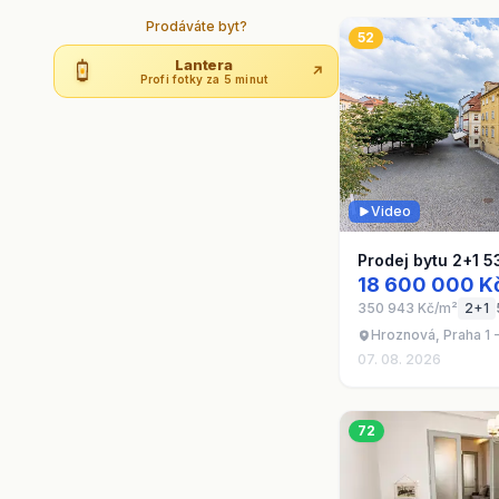
Prodáváte byt?
52
Lantera
↗
Profi fotky za 5 minut
Video
Prodej bytu 2+1 5
18 600 000 K
350 943 Kč/m²
2+1
Hroznová, Praha 1 
07. 08. 2026
72