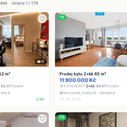
dek · strana 1 / 178
72
15
52 m²
Prodej bytu 2+kk 65 m²
11 900 000 Kč
52 m²
Osobní
183 076 Kč/m²
2+kk
65 m²
Osobní
raha 9
Na hroudě, Praha 10 - Strašnice
0 dní
07. 08. 2026
72