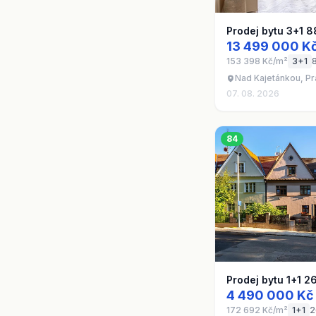
Prodej bytu 3+1 8
13 499 000 K
153 398 Kč/m²
3+1
Nad Kajetánkou, Pr
07. 08. 2026
84
Prodej bytu 1+1 2
4 490 000 Kč
172 692 Kč/m²
1+1
2