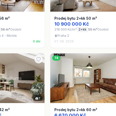
 56 m²
Prodej bytu 2+kk 50 m²
10 900 000 Kč
56 m²
Osobní
218 000 Kč/m²
2+kk
50 m²
Osobní
 4 - Michle
Praha 2
0 dní
07. 08. 2026
74
7
 42 m²
Prodej bytu 2+kk 60 m²
č
6 670 000 Kč