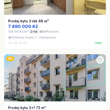
Prodej bytu 2+kk 48 m²
7 490 000 Kč
156 041 Kč/m²
2+kk
48 m²
Osobní
Přístavní, Praha 7 - Holešovice
06. 08. 2026
1 den
60
Prodej bytu 3+1 73 m²