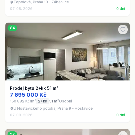
Topolová, Praha 10 - Záběhlice
07. 08. 2026
0 dní
84
Prodej bytu 2+kk 51 m²
7 695 000 Kč
150 882 Kč/m²
2+kk
51 m²
Osobní
U Hostavického potoka, Praha 9 - Hostavice
07. 08. 2026
0 dní
92