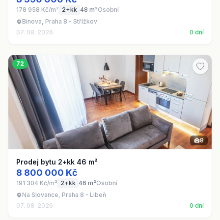
178 958 Kč/m²
2+kk
48 m²
Osobní
Bínova, Praha 8 - Střížkov
07. 08. 2026
0 dní
72
8
Prodej bytu 2+kk 46 m²
8 800 000 Kč
191 304 Kč/m²
2+kk
46 m²
Osobní
Na Slovance, Praha 8 - Libeň
07. 08. 2026
0 dní