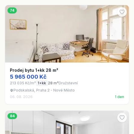
74
Prodej bytu 1+kk 28 m²
5 965 000 Kč
213 035 Kč/m²
1+kk
28 m²
Družstevní
Podskalská, Praha 2 - Nové Město
06. 08. 2026
1 den
84