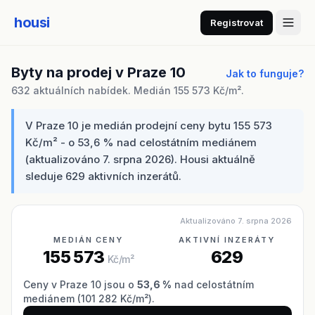
housi
Registrovat
Byty na prodej v Praze 10
Jak to funguje?
632 aktuálních nabídek. Medián 155 573 Kč/m².
V Praze 10 je medián prodejní ceny bytu 155 573
Kč/m² - o 53,6 % nad celostátním mediánem
(aktualizováno 7. srpna 2026). Housi aktuálně
sleduje 629 aktivních inzerátů.
Aktualizováno 7. srpna 2026
MEDIÁN CENY
AKTIVNÍ INZERÁTY
155 573
629
Kč/m²
Ceny v Praze 10 jsou o
53,6 %
nad celostátním
mediánem (101 282 Kč/m²).