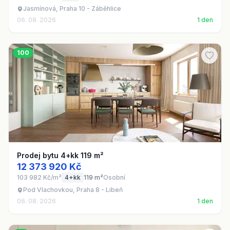
Jasmínová, Praha 10 - Záběhlice
06. 08. 2026
1 den
100
Prodej bytu 4+kk 119 m²
12 373 920 Kč
103 982 Kč/m²
4+kk
119 m²
Osobní
Pod Vlachovkou, Praha 8 - Libeň
06. 08. 2026
1 den