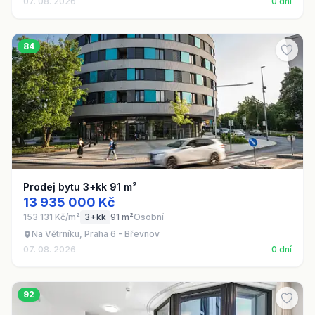
07. 08. 2026
0 dní
84
Prodej bytu 3+kk 91 m²
13 935 000 Kč
153 131 Kč/m²
3+kk
91 m²
Osobní
Na Větrníku, Praha 6 - Břevnov
07. 08. 2026
0 dní
92