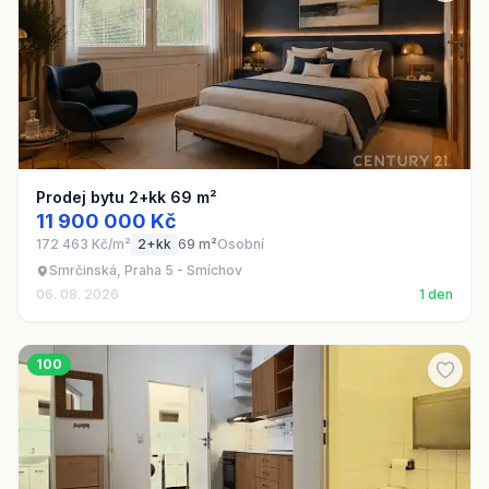
Prodej bytu 2+kk 69 m²
11 900 000 Kč
172 463 Kč/m²
2+kk
69 m²
Osobní
Smrčinská, Praha 5 - Smíchov
06. 08. 2026
1 den
100