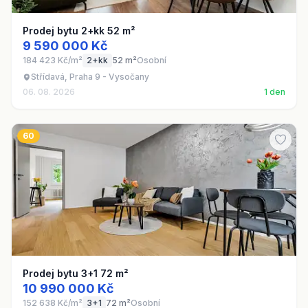
Prodej bytu 2+kk 52 m²
9 590 000 Kč
184 423 Kč/m²
2+kk
52 m²
Osobní
Střídavá, Praha 9 - Vysočany
06. 08. 2026
1 den
60
Prodej bytu 3+1 72 m²
10 990 000 Kč
152 638 Kč/m²
3+1
72 m²
Osobní