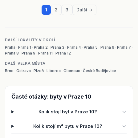
1
2
3
Další →
DALŠÍ LOKALITY V OKOLÍ
Praha
·
Praha 1
·
Praha 2
·
Praha 3
·
Praha 4
·
Praha 5
·
Praha 6
·
Praha 7
·
Praha 8
·
Praha 9
·
Praha 11
·
Praha 12
DALŠÍ VELKÁ MĚSTA
Brno
·
Ostrava
·
Plzeň
·
Liberec
·
Olomouc
·
České Budějovice
Časté otázky: byty v Praze 10
Kolik stojí byt v Praze 10?
Kolik stojí m² bytu v Praze 10?