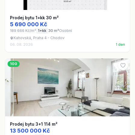
Prodej bytu 1+kk 30 m²
5 690 000 Kč
189 666 Kč/m²
1+kk
30 m²
Osobní
Kahovská, Praha 4 - Chodov
06. 08. 2026
1 den
100
Prodej bytu 3+1 114 m²
13 500 000 Kč