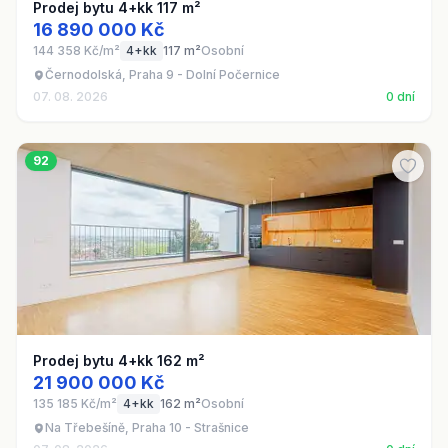
Prodej bytu 4+kk 117 m²
16 890 000 Kč
144 358 Kč/m²
4+kk
117 m²
Osobní
Černodolská, Praha 9 - Dolní Počernice
07. 08. 2026
0 dní
92
Prodej bytu 4+kk 162 m²
21 900 000 Kč
135 185 Kč/m²
4+kk
162 m²
Osobní
Na Třebešíně, Praha 10 - Strašnice