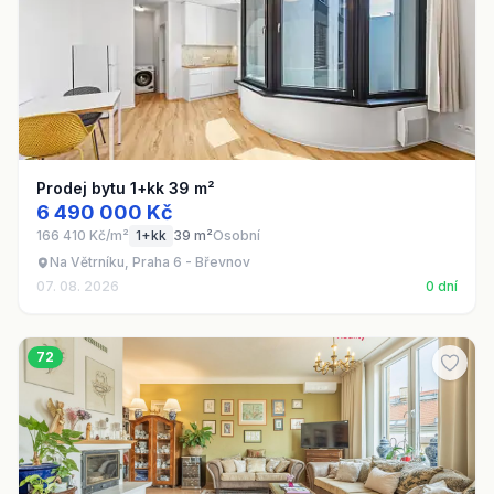
Prodej bytu 1+kk 39 m²
6 490 000 Kč
166 410 Kč/m²
1+kk
39 m²
Osobní
Na Větrníku, Praha 6 - Břevnov
07. 08. 2026
0 dní
72