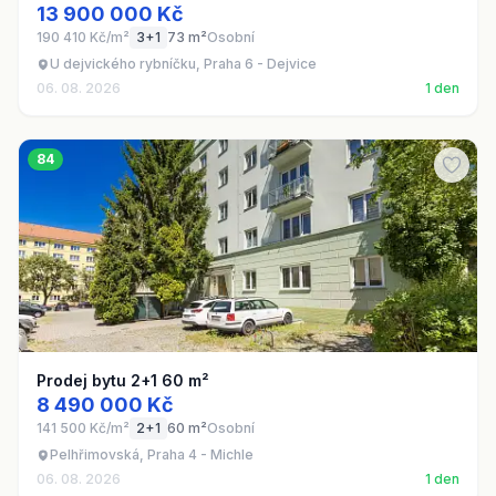
13 900 000 Kč
190 410 Kč/m²
3+1
73 m²
Osobní
U dejvického rybníčku, Praha 6 - Dejvice
06. 08. 2026
1 den
84
Prodej bytu 2+1 60 m²
8 490 000 Kč
141 500 Kč/m²
2+1
60 m²
Osobní
Pelhřimovská, Praha 4 - Michle
06. 08. 2026
1 den