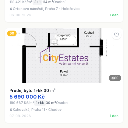
118 421 Kč/m²
3+1
114 m²
Osobní
Ortenovo náměstí, Praha 7 - Holešovice
06. 08. 2026
1 den
60
10
Prodej bytu 1+kk 30 m²
5 690 000 Kč
189 667 Kč/m²
1+kk
30 m²
Osobní
Kahovská, Praha 11 - Chodov
07. 08. 2026
1 den