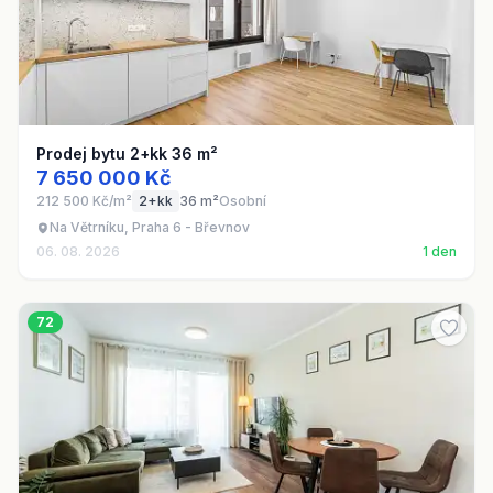
Prodej bytu 2+kk 36 m²
7 650 000 Kč
212 500 Kč/m²
2+kk
36 m²
Osobní
Na Větrníku, Praha 6 - Břevnov
06. 08. 2026
1 den
72