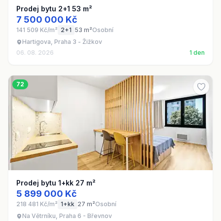
Prodej bytu 2+1 53 m²
7 500 000 Kč
141 509 Kč/m²
2+1
53 m²
Osobní
Hartigova, Praha 3 - Žižkov
06. 08. 2026
1 den
72
Prodej bytu 1+kk 27 m²
5 899 000 Kč
218 481 Kč/m²
1+kk
27 m²
Osobní
Na Větrníku, Praha 6 - Břevnov