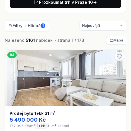
Prozkoumat trh v Praze 10
→
Filtry + Hlídač
1
Nalezeno
5161
nabídek · strana 1 / 173
Mapa
84
Prodej bytu 1+kk 31 m²
5 490 000 Kč
177 096 Kč/m²
1+kk
31 m²
Osobní