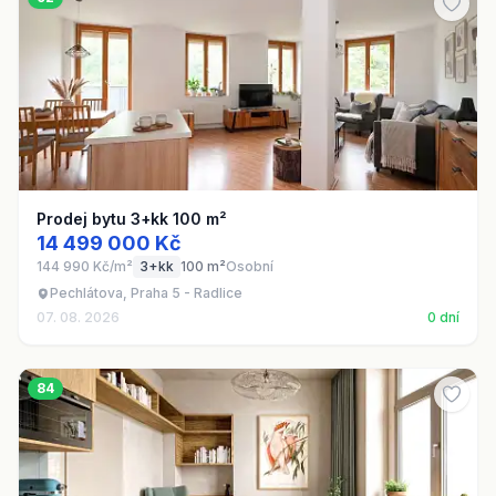
Prodej bytu 3+kk 100 m²
14 499 000 Kč
144 990 Kč/m²
3+kk
100 m²
Osobní
Pechlátova, Praha 5 - Radlice
07. 08. 2026
0 dní
84