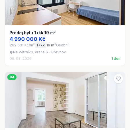
Prodej bytu 1+kk 19 m²
4 990 000 Kč
262 631 Kč/m²
1+kk
19 m²
Osobní
Na Větrníku, Praha 6 - Břevnov
06. 08. 2026
1 den
84