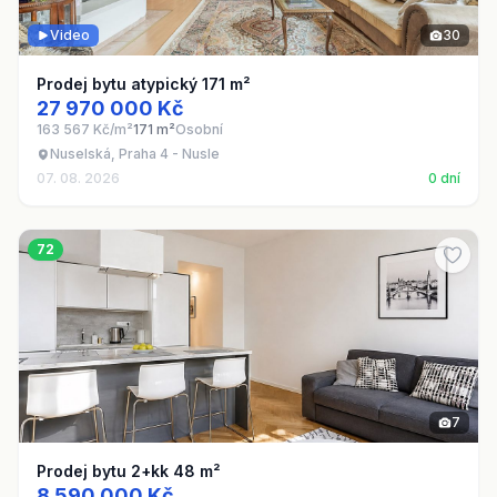
Video
30
Prodej bytu atypický 171 m²
27 970 000 Kč
163 567 Kč/m²
171 m²
Osobní
Nuselská, Praha 4 - Nusle
07. 08. 2026
0 dní
72
7
Prodej bytu 2+kk 48 m²
8 590 000 Kč