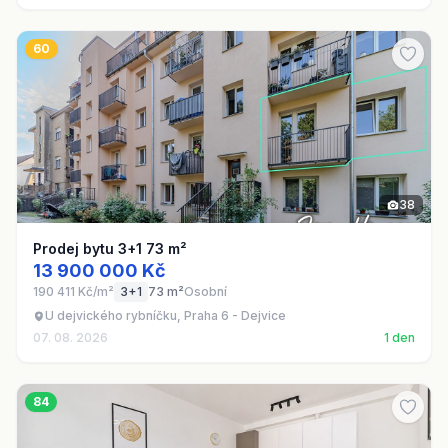
60
38
Prodej bytu 3+1 73 m²
13 900 000 Kč
190 411 Kč/m²
3+1
73 m²
Osobní
U dejvického rybníčku, Praha 6 - Dejvice
07. 08. 2026
1 den
84