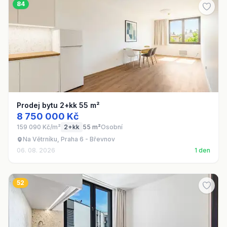
84
Prodej bytu 2+kk 55 m²
8 750 000 Kč
159 090 Kč/m²
2+kk
55 m²
Osobní
Na Větrníku, Praha 6 - Břevnov
06. 08. 2026
1 den
52