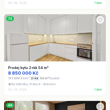
06. 08. 2026
1 den
72
Prodej bytu 2+kk 54 m²
8 850 000 Kč
163 888 Kč/m²
2+kk
54 m²
Osobní
Na Větrníku, Praha 6 - Břevnov
06. 08. 2026
1 den
84