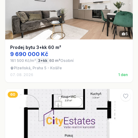
5
Prodej bytu 3+kk 60 m²
9 690 000 Kč
161 500 Kč/m²
3+kk
60 m²
Osobní
Plzeňská, Praha 5 - Košíře
07. 08. 2026
1 den
60