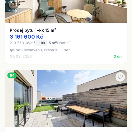
Prodej bytu 1+kk 15 m²
3 161 600 Kč
210 773 Kč/m²
1+kk
15 m²
Osobní
Pod Vlachovkou, Praha 8 - Libeň
07. 08. 2026
0 dní
84