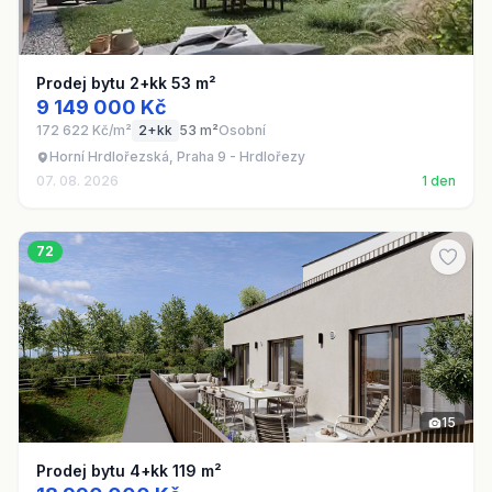
Prodej bytu 2+kk 53 m²
9 149 000 Kč
172 622 Kč/m²
2+kk
53 m²
Osobní
Horní Hrdlořezská, Praha 9 - Hrdlořezy
07. 08. 2026
1 den
72
15
Prodej bytu 4+kk 119 m²