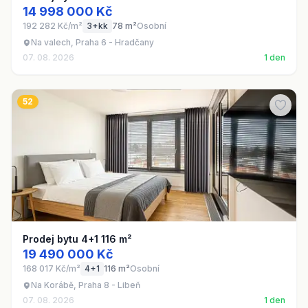
14 998 000 Kč
192 282 Kč/m²
3+kk
78 m²
Osobní
Na valech, Praha 6 - Hradčany
07. 08. 2026
1 den
52
Prodej bytu 4+1 116 m²
19 490 000 Kč
168 017 Kč/m²
4+1
116 m²
Osobní
Na Korábě, Praha 8 - Libeň
07. 08. 2026
1 den