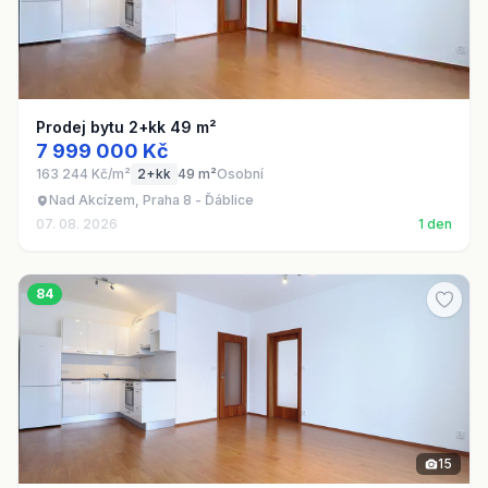
Prodej bytu 2+kk 49 m²
7 999 000 Kč
163 244 Kč/m²
2+kk
49 m²
Osobní
Nad Akcízem, Praha 8 - Ďáblice
07. 08. 2026
1 den
84
15