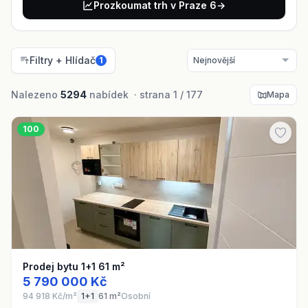
Prozkoumat trh v Praze 6
→
Filtry + Hlídač
1
Nalezeno
5294
nabídek · strana 1 / 177
Mapa
100
Prodej bytu 1+1 61 m²
5 790 000 Kč
94 918 Kč/m²
1+1
61 m²
Osobní