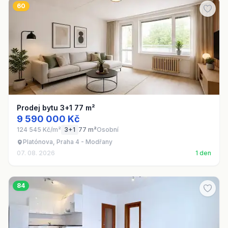
60
Prodej bytu 3+1 77 m²
9 590 000 Kč
124 545 Kč/m²
3+1
77 m²
Osobní
Platónova, Praha 4 - Modřany
07. 08. 2026
1 den
84