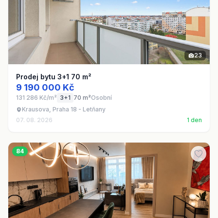
23
Prodej bytu 3+1 70 m²
9 190 000 Kč
131 286 Kč/m²
3+1
70 m²
Osobní
Krausova, Praha 18 - Letňany
07. 08. 2026
1 den
84