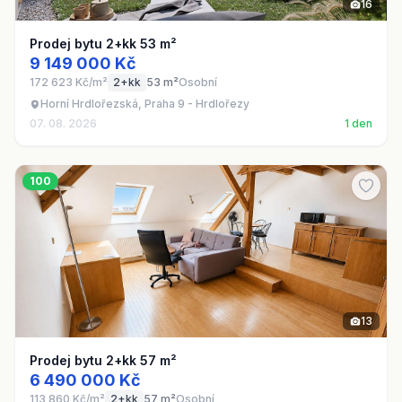
16
Prodej bytu 2+kk 53 m²
9 149 000 Kč
172 623 Kč/m²
2+kk
53 m²
Osobní
Horní Hrdlořezská, Praha 9 - Hrdlořezy
07. 08. 2026
1 den
100
13
Prodej bytu 2+kk 57 m²
6 490 000 Kč
113 860 Kč/m²
2+kk
57 m²
Osobní