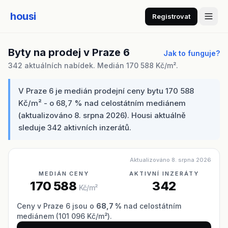
housi
Registrovat
Byty na prodej v Praze 6
Jak to funguje?
342 aktuálních nabídek. Medián 170 588 Kč/m².
V Praze 6 je medián prodejní ceny bytu 170 588
Kč/m² - o 68,7 % nad celostátním mediánem
(aktualizováno 8. srpna 2026). Housi aktuálně
sleduje 342 aktivních inzerátů.
Aktualizováno 8. srpna 2026
MEDIÁN CENY
AKTIVNÍ INZERÁTY
170 588
342
Kč/m²
Ceny v Praze 6 jsou o
68,7 %
nad celostátním
mediánem (101 096 Kč/m²).