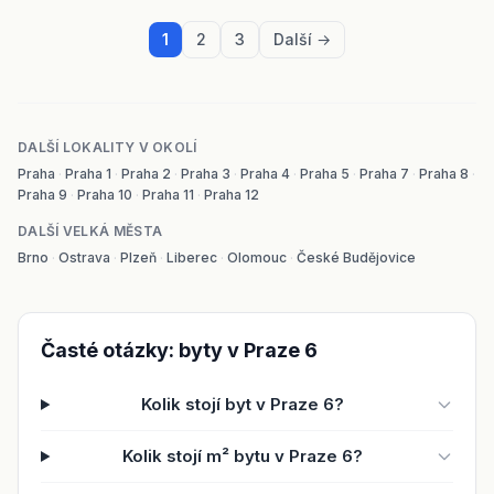
1
2
3
Další →
DALŠÍ LOKALITY V OKOLÍ
Praha
·
Praha 1
·
Praha 2
·
Praha 3
·
Praha 4
·
Praha 5
·
Praha 7
·
Praha 8
·
Praha 9
·
Praha 10
·
Praha 11
·
Praha 12
DALŠÍ VELKÁ MĚSTA
Brno
·
Ostrava
·
Plzeň
·
Liberec
·
Olomouc
·
České Budějovice
Časté otázky: byty v Praze 6
Kolik stojí byt v Praze 6?
Kolik stojí m² bytu v Praze 6?