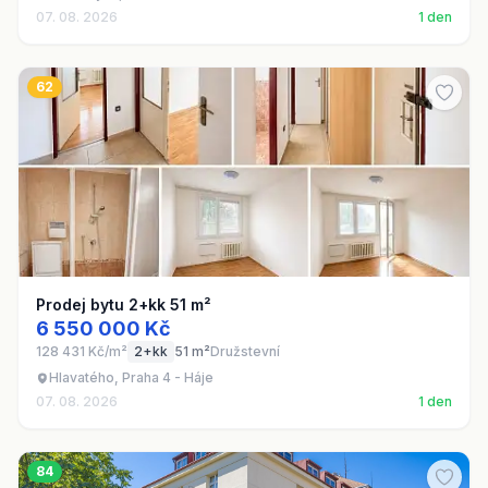
07. 08. 2026
1 den
62
Prodej bytu 2+kk 51 m²
6 550 000 Kč
128 431 Kč/m²
2+kk
51 m²
Družstevní
Hlavatého, Praha 4 - Háje
07. 08. 2026
1 den
84