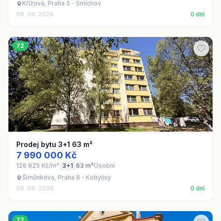
Křížová, Praha 5 - Smíchov
08. 08. 2026
0 dní
72
Prodej bytu 3+1 63 m²
7 990 000 Kč
126 825 Kč/m²
3+1
63 m²
Osobní
Šimůnkova, Praha 8 - Kobylisy
08. 08. 2026
0 dní
72