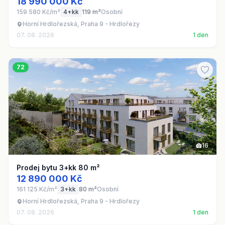
18 990 000 Kč
159 580 Kč/m²
4+kk
119 m²
Osobní
Horní Hrdlořezská, Praha 9 - Hrdlořezy
07. 08. 2026
1 den
72
16
Prodej bytu 3+kk 80 m²
12 890 000 Kč
161 125 Kč/m²
3+kk
80 m²
Osobní
Horní Hrdlořezská, Praha 9 - Hrdlořezy
07. 08. 2026
1 den