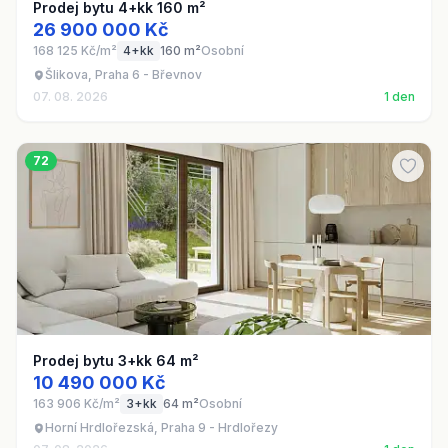
Prodej bytu 4+kk 160 m²
26 900 000 Kč
168 125 Kč/m²
4+kk
160 m²
Osobní
Šlikova, Praha 6 - Břevnov
07. 08. 2026
1 den
72
Prodej bytu 3+kk 64 m²
10 490 000 Kč
163 906 Kč/m²
3+kk
64 m²
Osobní
Horní Hrdlořezská, Praha 9 - Hrdlořezy