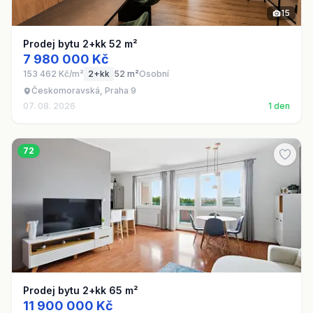
15
Prodej bytu 2+kk 52 m²
7 980 000 Kč
153 462 Kč/m²
2+kk
52 m²
Osobní
Českomoravská, Praha 9
07. 08. 2026
1 den
72
Prodej bytu 2+kk 65 m²
11 900 000 Kč