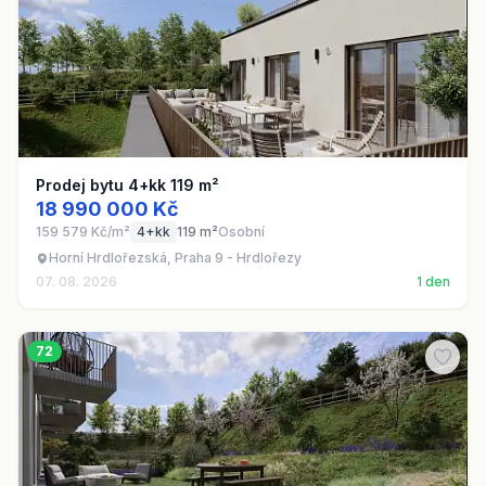
Prodej bytu 4+kk 119 m²
18 990 000 Kč
159 579 Kč/m²
4+kk
119 m²
Osobní
Horní Hrdlořezská, Praha 9 - Hrdlořezy
07. 08. 2026
1 den
72