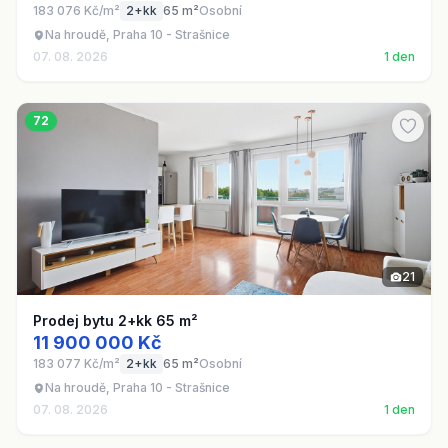
183 076 Kč/m²
2+kk
65 m²
Osobní
Na hroudě, Praha 10 - Strašnice
07. 08. 2026
1 den
72
21
Prodej bytu 2+kk 65 m²
11 900 000 Kč
183 077 Kč/m²
2+kk
65 m²
Osobní
Na hroudě, Praha 10 - Strašnice
07. 08. 2026
1 den