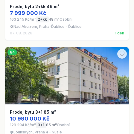
Prodej bytu 2+kk 49 m²
7 999 000 Kč
163 245 Kč/m²
2+kk
49 m²
Osobní
Nad Akcízem, Praha-Ďáblice - Ďáblice
07. 08. 2026
1 den
84
Prodej bytu 3+1 85 m²
10 990 000 Kč
129 294 Kč/m²
3+1
85 m²
Osobní
Lounských, Praha 4 - Nusle