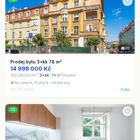
20
Prodej bytu 3+kk 78 m²
14 998 000 Kč
192 282 Kč/m²
3+kk
78 m²
Osobní
Na valech, Praha 6 - Hradčany
08. 08. 2026
0 dní
72