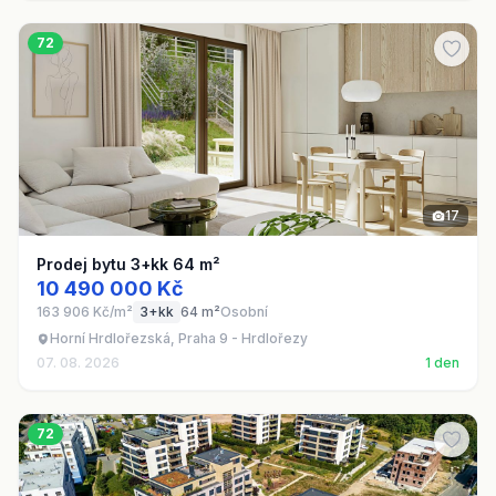
72
17
Prodej bytu 3+kk 64 m²
10 490 000 Kč
163 906 Kč/m²
3+kk
64 m²
Osobní
Horní Hrdlořezská, Praha 9 - Hrdlořezy
07. 08. 2026
1 den
72