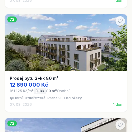
07. 08. 2026
1 den
72
Prodej bytu 3+kk 80 m²
12 890 000 Kč
161 125 Kč/m²
3+kk
80 m²
Osobní
Horní Hrdlořezská, Praha 9 - Hrdlořezy
07. 08. 2026
1 den
72