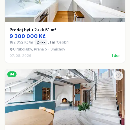
Prodej bytu 2+kk 51 m²
9 300 000 Kč
182 352 Kč/m²
2+kk
51 m²
Osobní
U Nikolajky, Praha 5 - Smíchov
07. 08. 2026
1 den
84