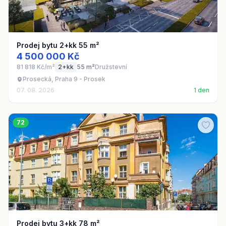
Prodej bytu 2+kk 55 m²
4 500 000 Kč
81 818 Kč/m²
2+kk
55 m²
Družstevní
Prosecká, Praha 9 - Prosek
07. 08. 2026
1 den
72
Prodej bytu 3+kk 78 m²