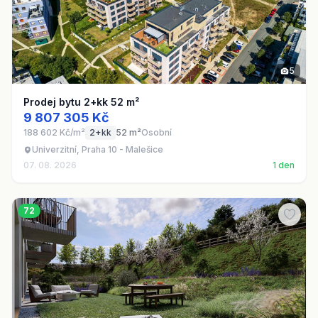
5
Prodej bytu 2+kk 52 m²
9 807 305 Kč
188 602 Kč/m²
2+kk
52 m²
Osobní
Univerzitní, Praha 10 - Malešice
07. 08. 2026
1 den
72