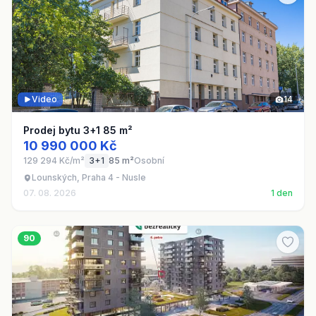
Video
14
Prodej bytu 3+1 85 m²
10 990 000 Kč
129 294 Kč/m²
3+1
85 m²
Osobní
Lounských, Praha 4 - Nusle
07. 08. 2026
1 den
90