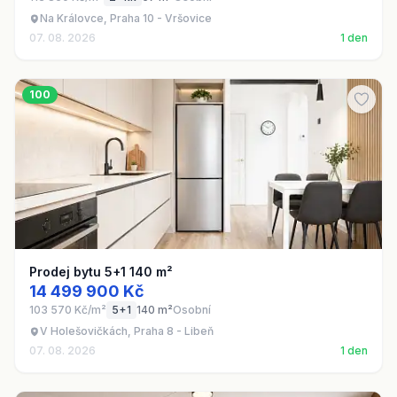
Na Královce, Praha 10 - Vršovice
07. 08. 2026
1 den
100
Prodej bytu 5+1 140 m²
14 499 900 Kč
103 570 Kč/m²
5+1
140 m²
Osobní
V Holešovičkách, Praha 8 - Libeň
07. 08. 2026
1 den