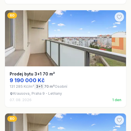
60
Prodej bytu 3+1 70 m²
9 190 000 Kč
131 285 Kč/m²
3+1
70 m²
Osobní
Krausova, Praha 9 - Letňany
07. 08. 2026
1 den
60