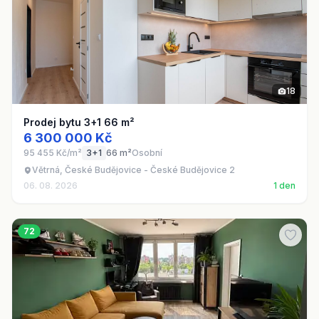
18
Prodej bytu 3+1 66 m²
6 300 000 Kč
95 455 Kč/m²
3+1
66 m²
Osobní
Větrná, České Budějovice - České Budějovice 2
06. 08. 2026
1 den
72