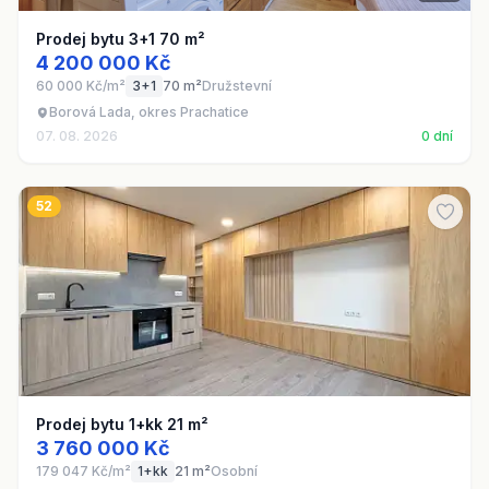
Prodej bytu 3+1 70 m²
4 200 000 Kč
60 000 Kč/m²
3+1
70 m²
Družstevní
Borová Lada, okres Prachatice
07. 08. 2026
0 dní
52
Prodej bytu 1+kk 21 m²
3 760 000 Kč
179 047 Kč/m²
1+kk
21 m²
Osobní