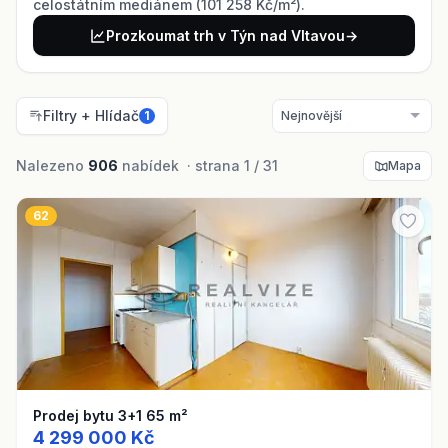
celostátním mediánem (101 258 Kč/m²).
Prozkoumat trh v Týn nad Vltavou
→
Filtry + Hlídač
1
Nalezeno
906
nabídek · strana 1 / 31
Mapa
62
Prodej bytu 3+1 65 m²
4 299 000 Kč