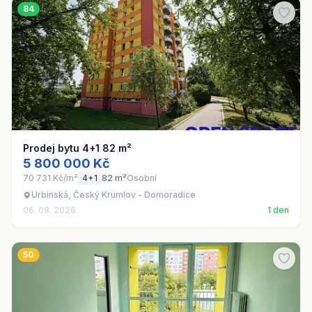
84
Prodej bytu 4+1 82 m²
5 800 000 Kč
70 731 Kč/m²
4+1
82 m²
Osobní
Urbinská, Český Krumlov - Domoradice
06. 08. 2026
1 den
50