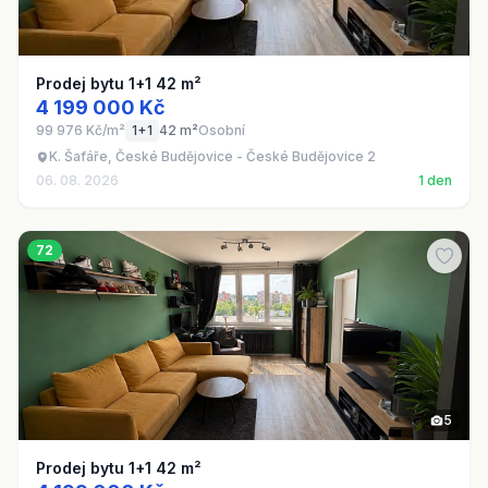
Prodej bytu 1+1 42 m²
4 199 000 Kč
99 976 Kč/m²
1+1
42 m²
Osobní
K. Šafáře, České Budějovice - České Budějovice 2
06. 08. 2026
1 den
72
5
Prodej bytu 1+1 42 m²