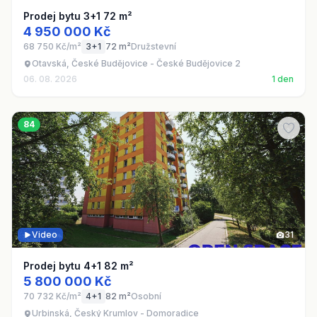
Prodej bytu 3+1 72 m²
4 950 000 Kč
68 750 Kč/m²
3+1
72 m²
Družstevní
Otavská, České Budějovice - České Budějovice 2
06. 08. 2026
1 den
84
Video
31
Prodej bytu 4+1 82 m²
5 800 000 Kč
70 732 Kč/m²
4+1
82 m²
Osobní
Urbinská, Český Krumlov - Domoradice