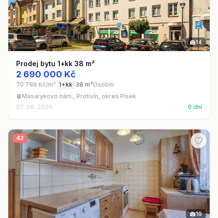
14
Prodej bytu 1+kk 38 m²
2 690 000 Kč
70 789 Kč/m²
1+kk
38 m²
Osobní
Masarykovo nám., Protivín, okres Písek
07. 08. 2026
0 dní
42
19