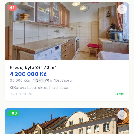
42
Prodej bytu 3+1 70 m²
4 200 000 Kč
60 000 Kč/m²
3+1
70 m²
Družstevní
Borová Lada, okres Prachatice
07. 08. 2026
0 dní
100