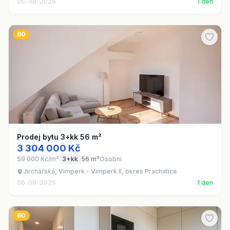
06. 08. 2026
1 den
60
Prodej bytu 3+kk 56 m²
3 304 000 Kč
59 000 Kč/m²
3+kk
56 m²
Osobní
Jirchářská, Vimperk - Vimperk II, okres Prachatice
06. 08. 2026
1 den
60