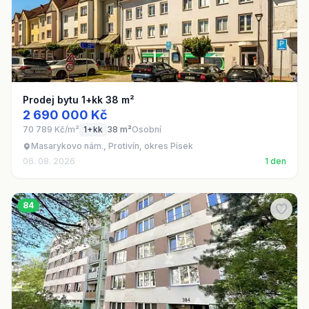
Prodej bytu 1+kk 38 m²
2 690 000 Kč
70 789 Kč/m²
1+kk
38 m²
Osobní
Masarykovo nám., Protivín, okres Písek
06. 08. 2026
1 den
84