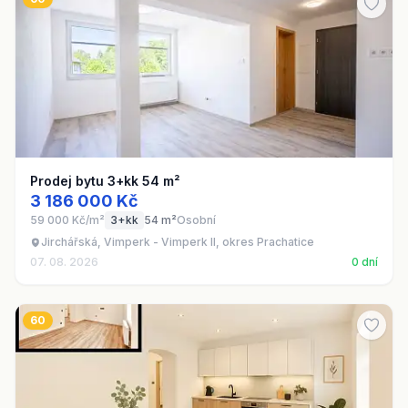
Prodej bytu 3+kk 54 m²
3 186 000 Kč
59 000 Kč/m²
3+kk
54 m²
Osobní
Jirchářská, Vimperk - Vimperk II, okres Prachatice
07. 08. 2026
0 dní
60