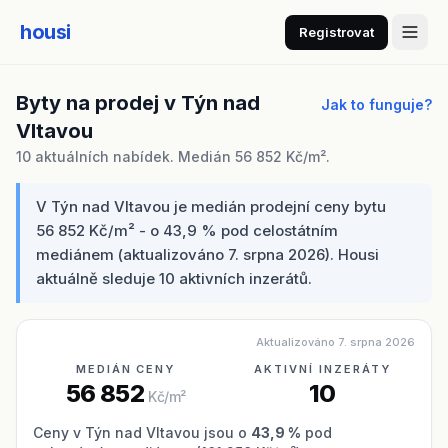
housi
Registrovat
Byty na prodej v Týn nad
Jak to funguje?
Vltavou
10 aktuálních nabídek. Medián 56 852 Kč/m².
V Týn nad Vltavou je medián prodejní ceny bytu
56 852 Kč/m² - o 43,9 % pod celostátním
mediánem (aktualizováno 7. srpna 2026). Housi
aktuálně sleduje 10 aktivních inzerátů.
Aktualizováno 7. srpna 2026
MEDIÁN CENY
AKTIVNÍ INZERÁTY
56 852
10
Kč/m²
Ceny v Týn nad Vltavou jsou o
43,9 %
pod