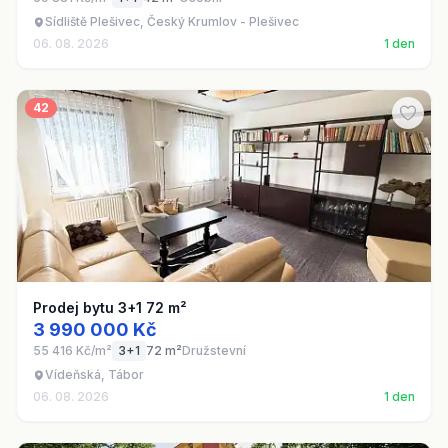
Sídliště Plešivec, Český Krumlov - Plešivec
06. 08. 2026
1 den
42
Prodej bytu 3+1 72 m²
3 990 000 Kč
55 416 Kč/m²
3+1
72 m²
Družstevní
Vídeňská, Tábor
06. 08. 2026
1 den