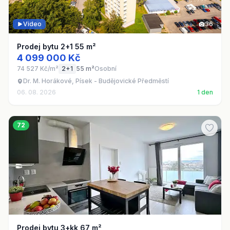
Video
36
Prodej bytu 2+1 55 m²
4 099 000 Kč
74 527 Kč/m²
2+1
55 m²
Osobní
Dr. M. Horákové, Písek - Budějovické Předměstí
06. 08. 2026
1 den
72
Prodej bytu 3+kk 67 m²