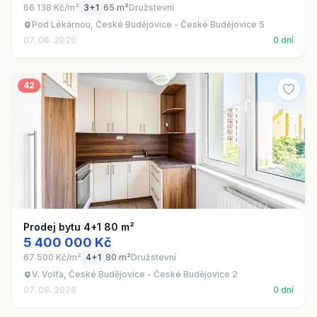
66 138 Kč/m²
3+1
65 m²
Družstevní
Pod Lékárnou, České Budějovice - České Budějovice 5
07. 08. 2026
0 dní
42
Prodej bytu 4+1 80 m²
5 400 000 Kč
67 500 Kč/m²
4+1
80 m²
Družstevní
V. Volfa, České Budějovice - České Budějovice 2
07. 08. 2026
0 dní