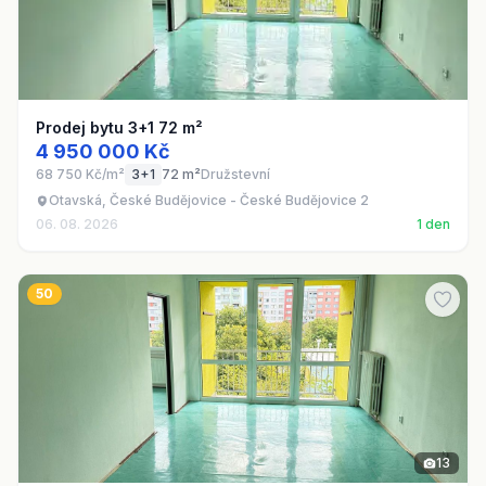
Prodej bytu 3+1 72 m²
4 950 000 Kč
68 750 Kč/m²
3+1
72 m²
Družstevní
Otavská, České Budějovice - České Budějovice 2
06. 08. 2026
1 den
50
13