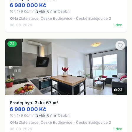
6 980 000 Kč
104 179 Kč/m²
3+kk
67 m²
Osobní
Na Zlaté stoce, České Budějovice - České Budějovice 2
06. 08. 2026
1 den
72
23
Prodej bytu 3+kk 67 m²
6 980 000 Kč
104 179 Kč/m²
3+kk
67 m²
Osobní
Na Zlaté stoce, České Budějovice - České Budějovice 2
06. 08. 2026
1 den