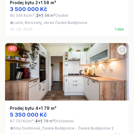
Prodej bytu 2+1 58 m²
3 500 000 Kč
60 344 Kč/m²
2+1
58 m²
Osobní
Luční, Borovany, okres České Budějovice
06. 08. 2026
1 den
42
Prodej bytu 4+1 79 m²
5 350 000 Kč
67 721 Kč/m²
4+1
79 m²
Družstevní
Emy Destinové, České Budějovice - České Budějovice 2