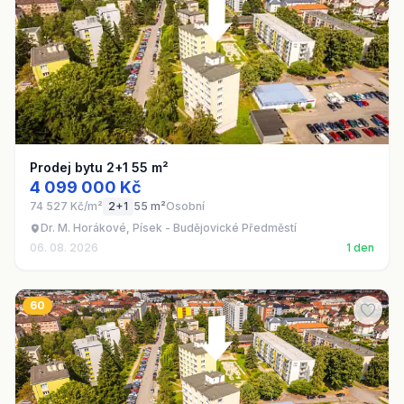
Prodej bytu 2+1 55 m²
4 099 000 Kč
74 527 Kč/m²
2+1
55 m²
Osobní
Dr. M. Horákové, Písek - Budějovické Předměstí
06. 08. 2026
1 den
60