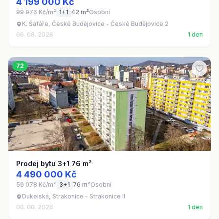
4 199 000 Kč
99 976 Kč/m²
1+1
42 m²
Osobní
K. Šafáře, České Budějovice - České Budějovice 2
06. 08. 2026
1 den
72
Prodej bytu 3+1 76 m²
4 490 000 Kč
59 078 Kč/m²
3+1
76 m²
Osobní
Dukelská, Strakonice - Strakonice II
06. 08. 2026
1 den