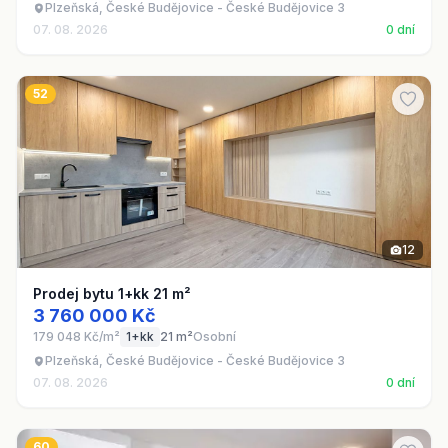
Plzeňská, České Budějovice - České Budějovice 3
07. 08. 2026
0 dní
52
12
Prodej bytu 1+kk 21 m²
3 760 000 Kč
179 048 Kč/m²
1+kk
21 m²
Osobní
Plzeňská, České Budějovice - České Budějovice 3
07. 08. 2026
0 dní
60