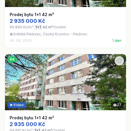
Prodej bytu 1+1 42 m²
2 935 000 Kč
69 880 Kč/m²
1+1
42 m²
Osobní
Sídliště Plešivec, Český Krumlov - Plešivec
06. 08. 2026
1 den
84
Video
27
Prodej bytu 1+1 42 m²
2 935 000 Kč
69 881 Kč/m²
1+1
42 m²
Osobní