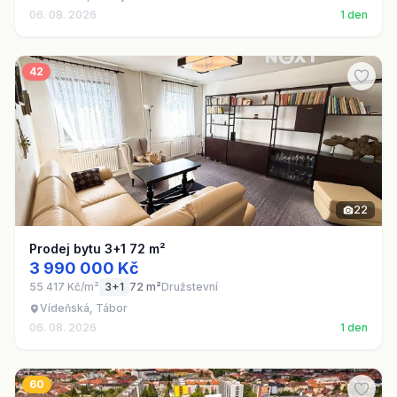
06. 08. 2026
1 den
42
22
Prodej bytu 3+1 72 m²
3 990 000 Kč
55 417 Kč/m²
3+1
72 m²
Družstevní
Vídeňská, Tábor
06. 08. 2026
1 den
60