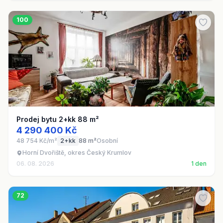
100
Prodej bytu 2+kk 88 m²
4 290 400 Kč
48 754 Kč/m²
2+kk
88 m²
Osobní
Horní Dvořiště, okres Český Krumlov
06. 08. 2026
1 den
72