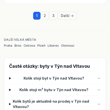
1
2
3
Další →
DALŠÍ VELKÁ MĚSTA
Praha
·
Brno
·
Ostrava
·
Plzeň
·
Liberec
·
Olomouc
Časté otázky: byty v Týn nad Vltavou
Kolik stojí byt v Týn nad Vltavou?
Kolik stojí m² bytu v Týn nad Vltavou?
Kolik bytů je aktuálně na prodej v Týn nad
Vltavou?