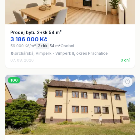
Prodej bytu 2+kk 54 m²
3 186 000 Kč
59 000 Kč/m²
2+kk
54 m²
Osobní
Jirchářská, Vimperk - Vimperk II, okres Prachatice
07. 08. 2026
0 dní
100