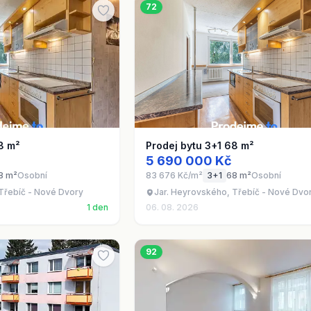
72
8 m²
Prodej bytu 3+1 68 m²
5 690 000 Kč
8 m²
Osobní
83 676 Kč/m²
3+1
68 m²
Osobní
Třebíč - Nové Dvory
Jar. Heyrovského, Třebíč - Nové Dvo
1 den
06. 08. 2026
92