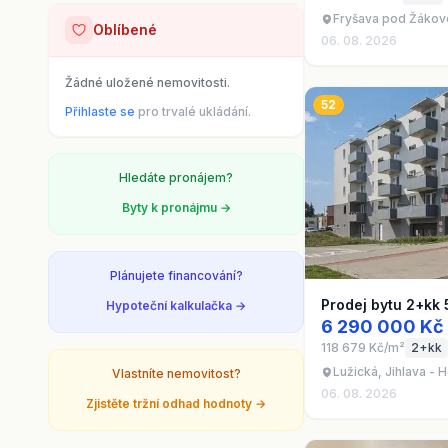
Fryšava pod Žákov
Oblíbené
06. 08. 2026
Žádné uložené nemovitosti.
52
Přihlaste se
pro trvalé ukládání.
Hledáte pronájem?
Byty k pronájmu →
Plánujete financování?
Prodej bytu 2+kk 
Hypoteční kalkulačka →
6 290 000 Kč
118 679 Kč/m²
2+kk
Lužická, Jihlava - 
Vlastníte nemovitost?
06. 08. 2026
Zjistěte tržní odhad hodnoty →