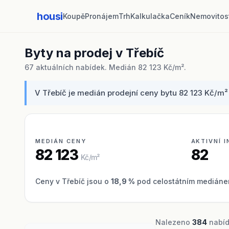
housi
Koupě
Pronájem
Trh
Kalkulačka
Ceník
Nemovitos
Byty na prodej v Třebíč
67 aktuálních nabídek. Medián 82 123 Kč/m².
V Třebíč je medián prodejní ceny bytu 82 123 Kč/m² 
MEDIÁN CENY
AKTIVNÍ 
82 123
82
Kč/m²
Ceny v Třebíč jsou o
18,9 %
pod celostátním mediánem
Nalezeno
384
nabíde