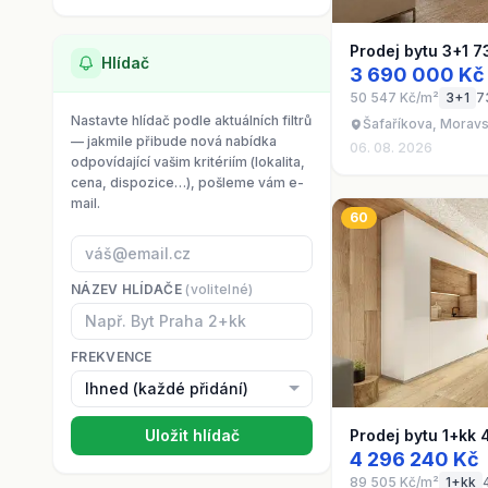
Prodej bytu 3+1 7
Hlídač
3 690 000 Kč
50 547 Kč/m²
3+1
7
Nastavte hlídač podle aktuálních filtrů
Šafaříkova, Moravs
— jakmile přibude nová nabídka
06. 08. 2026
odpovídající vašim kritériím (lokalita,
cena, dispozice…), pošleme vám e-
mail.
60
NÁZEV HLÍDAČE
(volitelné)
FREKVENCE
Uložit hlídač
Prodej bytu 1+kk 
4 296 240 Kč
89 505 Kč/m²
1+kk