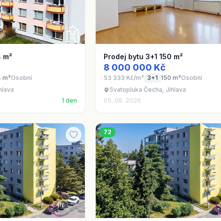
4 m²
Prodej bytu 3+1 150 m²
8 000 000 Kč
4 m²
Osobní
53 333 Kč/m²
3+1
150 m²
Osobní
hlava
Svatopluka Čecha, Jihlava
1 den
05. 08. 2026
72