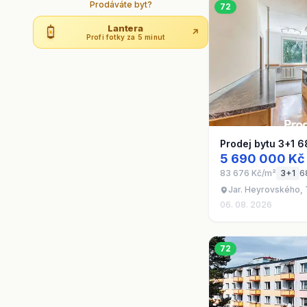
Prodáváte byt?
72
Lantera
↗
Profi fotky za 5 minut
Prodej bytu 3+1 6
5 690 000 Kč
83 676 Kč/m²
3+1
6
Jar. Heyrovského, 
06. 08. 2026
72