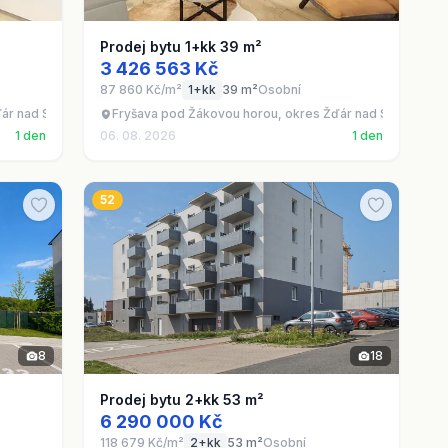
Prodej bytu 1+kk 39 m²
3 426 563 Kč
87 860 Kč/m²
1+kk
39 m²
Osobní
ďár nad Sázavou
Fryšava pod Žákovou horou, okres Žďár nad Sázavou
1 den
06. 08. 2026
1 den
52
8
18
Prodej bytu 2+kk 53 m²
6 290 000 Kč
118 679 Kč/m²
2+kk
53 m²
Osobní