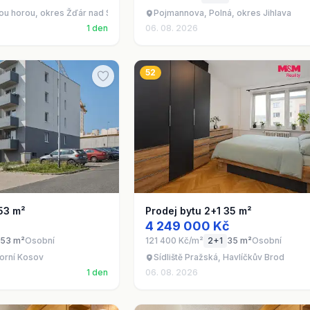
ou horou, okres Žďár nad Sázavou
Pojmannova, Polná, okres Jihlava
1 den
06. 08. 2026
52
53 m²
Prodej bytu 2+1 35 m²
4 249 000 Kč
53 m²
Osobní
121 400 Kč/m²
2+1
35 m²
Osobní
Horní Kosov
Sídliště Pražská, Havlíčkův Brod
1 den
06. 08. 2026