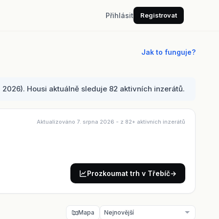
Přihlásit
Registrovat
Jak to funguje?
2026). Housi aktuálně sleduje 82 aktivních inzerátů.
Aktualizováno 7. srpna 2026
- z 82+ aktivních inzerátů
Prozkoumat trh v Třebíč
→
Mapa