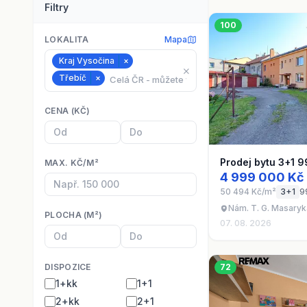
Filtry
100
LOKALITA
Mapa
Kraj Vysočina
×
⨯
Třebíč
×
CENA (KČ)
Prodej bytu 3+1 9
MAX. KČ/M²
4 999 000 Kč
50 494 Kč/m²
3+1
9
Nám. T. G. Masaryk
PLOCHA (M²)
07. 08. 2026
DISPOZICE
72
1+kk
1+1
2+kk
2+1