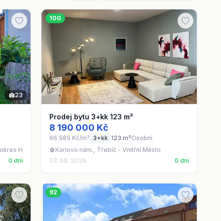
100
23
Prodej bytu 3+kk 123 m²
8 190 000 Kč
66 585 Kč/m²
3+kk
123 m²
Osobní
 okres Havlíčkův Brod
Karlovo nám., Třebíč - Vnitřní Město
0 dní
07. 08. 2026
0 dní
92