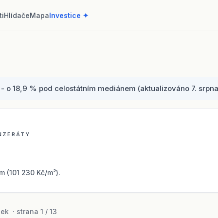
ti
Hlídače
Mapa
Investice ✦
- o 18,9 % pod celostátním mediánem (aktualizováno 7. srpna 
INZERÁTY
 (101 230 Kč/m²).
k · strana 1 / 13