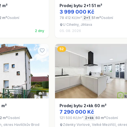
2 m²
Prodej bytu 2+1 51 m²
3 999 000 Kč
2 m²
Osobní
78 412 Kč/m²
2+1
51 m²
Osobní
U Cihelny, Jihlava
2 dny
05. 08. 2026
52
7
2 m²
Prodej bytu 2+kk 60 m²
7 290 000 Kč
2 m²
Osobní
121 500 Kč/m²
2+kk
60 m²
Osobní
n, okres Havlíčkův Brod
Zdenky Vorlové, Velké Meziříčí, okr