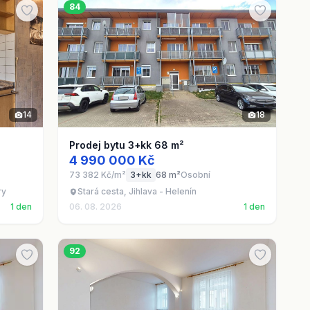
84
14
18
Prodej bytu 3+kk 68 m²
4 990 000 Kč
73 382 Kč/m²
3+kk
68 m²
Osobní
ry
Stará cesta, Jihlava - Helenín
1 den
06. 08. 2026
1 den
92