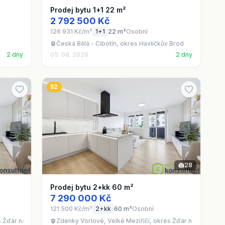
Prodej bytu 1+1 22 m²
2 792 500 Kč
126 931 Kč/m²
1+1
22 m²
Osobní
Česká Bělá - Cibotín, okres Havlíčkův Brod
2 dny
05. 08. 2026
2 dny
52
28
Prodej bytu 2+kk 60 m²
7 290 000 Kč
121 500 Kč/m²
2+kk
60 m²
Osobní
es Žďár nad Sázavou
Zdenky Vorlové, Velké Meziříčí, okres Žďár nad Sázavo