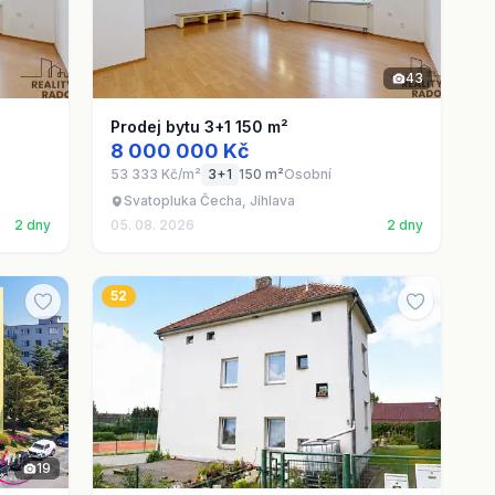
43
Prodej bytu 3+1 150 m²
8 000 000 Kč
53 333 Kč/m²
3+1
150 m²
Osobní
Svatopluka Čecha, Jihlava
2 dny
05. 08. 2026
2 dny
52
19