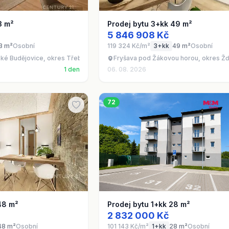
3 m²
Prodej bytu 3+kk 49 m²
5 846 908 Kč
3 m²
Osobní
119 324 Kč/m²
3+kk
49 m²
Osobní
ké Budějovice, okres Třebíč
Fryšava pod Žákovou horou, okres Ž
1 den
06. 08. 2026
72
48 m²
Prodej bytu 1+kk 28 m²
2 832 000 Kč
48 m²
Osobní
101 143 Kč/m²
1+kk
28 m²
Osobní