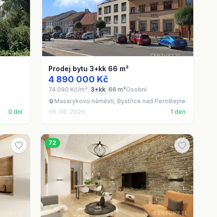
Prodej bytu 3+kk 66 m²
4 890 000 Kč
74 090 Kč/m²
3+kk
66 m²
Osobní
Masarykovo náměstí, Bystřice nad Pernštejnem, okres 
0 dní
06. 08. 2026
1 den
72