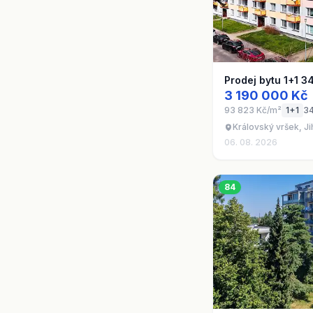
Prodej bytu 1+1 3
3 190 000 Kč
93 823 Kč/m²
1+1
3
Královský vršek, Ji
06. 08. 2026
84