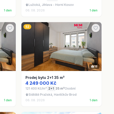
Lužická, Jihlava - Horní Kosov
1 den
06. 08. 2026
1 den
52
18
Prodej bytu 2+1 35 m²
4 249 000 Kč
121 400 Kč/m²
2+1
35 m²
Osobní
Sídliště Pražská, Havlíčkův Brod
1 den
06. 08. 2026
1 den