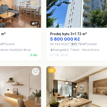
11
1 m²
Prodej bytu 3+1 72 m²
5 800 000 Kč
 m²
Osobní
80 555 Kč/m²
3+1
72 m²
Osobní
 okres Havlíčkův Brod
Energetiků, Třebíč - Nové Dvory
0 dní
07. 08. 2026
52