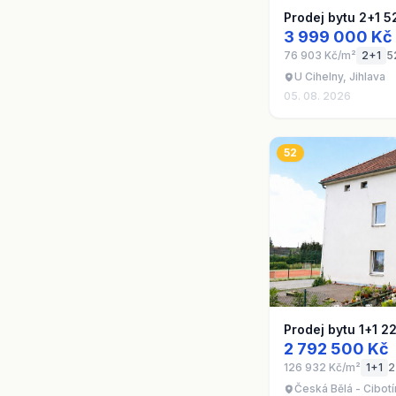
Prodej bytu 2+1 5
3 999 000 Kč
76 903 Kč/m²
2+1
5
U Cihelny, Jihlava
05. 08. 2026
52
Prodej bytu 1+1 2
2 792 500 Kč
126 932 Kč/m²
1+1
2
Česká Bělá - Cibotí