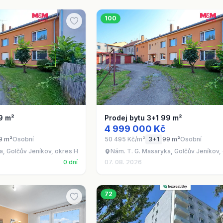
100
9 m²
Prodej bytu 3+1 99 m²
4 999 000 Kč
9 m²
Osobní
50 495 Kč/m²
3+1
99 m²
Osobní
a, Golčův Jeníkov, okres Havlíčkův Brod
Nám. T. G. Masaryka, Golčův Jeníkov,
0 dní
07. 08. 2026
72