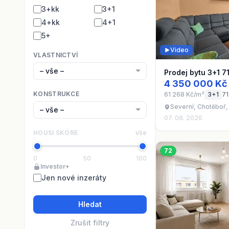
3+kk
3+1
4+kk
4+1
5+
Video
VLASTNICTVÍ
Prodej bytu 3+1 7
4 350 000 Kč
KONSTRUKCE
61 268 Kč/m²
3+1
71
Severní, Chotěboř,
07. 08. 2026
HOUSI SKÓRE
vše
72
0
50
100
Investor+
Jen nové inzeráty
Hledat
Zrušit filtry