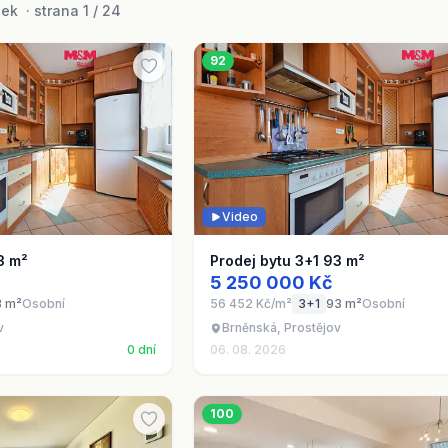
k · strana 1 / 24
92
Video
3 m²
Prodej bytu 3+1 93 m²
5 250 000 Kč
3 m²
Osobní
56 452 Kč/m²
3+1
93 m²
Osobní
v
Brněnská, Prostějov
0 dní
06. 08. 2026
100