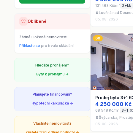
131 463 Kč/m²
2+kk
Loučná nad Desnou
05. 08. 2026
Oblíbené
Žádné uložené nemovitosti.
60
Přihlaste se
pro trvalé ukládání.
Hledáte pronájem?
Byty k pronájmu →
Plánujete financování?
Prodej bytu 3+1 6
Hypoteční kalkulačka →
4 250 000 Kč
68 548 Kč/m²
3+1
6
Švýcarská, Prostěj
Vlastníte nemovitost?
05. 08. 2026
Zjistěte tržní odhad hodnoty →