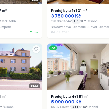
7 m²
Prodej bytu 1+1 31 m²
3 750 000 Kč
7 m²
Osobní
120 967 Kč/m²
1+1
31 m²
Osobní
 Šumperk
Nedvědova, Olomouc - Povel, Olomou
2 dny
04. 08. 2026
72
33
1 m²
Prodej bytu 4+1 91 m²
5 990 000 Kč
 m²
Osobní
65 824 Kč/m²
4+1
91 m²
Osobní