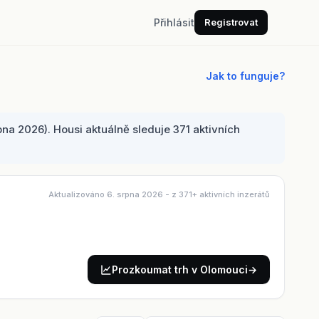
Přihlásit
Registrovat
Jak to funguje?
na 2026). Housi aktuálně sleduje 371 aktivních
Aktualizováno 6. srpna 2026
- z 371+ aktivních inzerátů
Prozkoumat trh v Olomouci
→