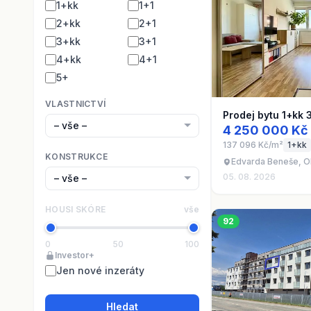
1+kk
1+1
2+kk
2+1
3+kk
3+1
4+kk
4+1
5+
VLASTNICTVÍ
Prodej bytu 1+kk 
4 250 000 Kč
137 096 Kč/m²
1+kk
KONSTRUKCE
Edvarda Beneše, O
05. 08. 2026
HOUSI SKÓRE
vše
92
0
50
100
Investor+
Jen nové inzeráty
Hledat