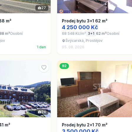
27
 88 m²
Prodej bytu 3+1 62 m²
4 250 000 Kč
88 m²
Osobní
68 548 Kč/m²
3+1
62 m²
Osobní
jov
Švýcarská, Prostějov
1 den
05. 08. 2026
92
24
41 m²
Prodej bytu 2+1 70 m²
3 500 000 Kč