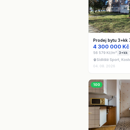
Prodej bytu 3+kk
4 300 000 Kč
56 579 Kč/m²
3+kk
Sídliště Sport, Kos
04. 08. 2026
100