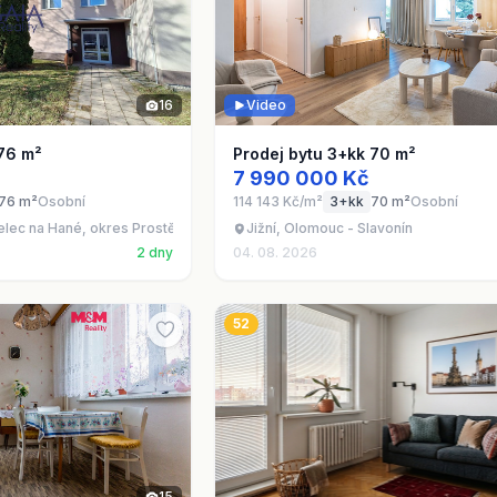
16
Video
 76 m²
Prodej bytu 3+kk 70 m²
7 990 000 Kč
76 m²
Osobní
114 143 Kč/m²
3+kk
70 m²
Osobní
telec na Hané, okres Prostějov
Jižní, Olomouc - Slavonín
2 dny
04. 08. 2026
52
15