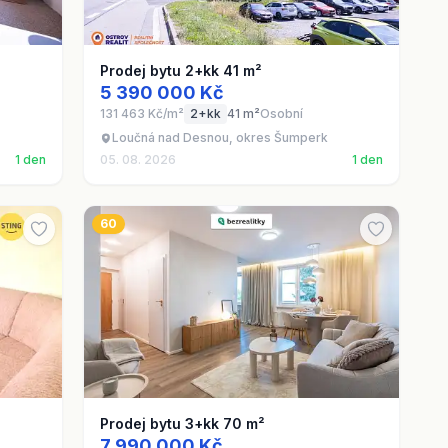
Prodej bytu 2+kk 41 m²
5 390 000 Kč
131 463 Kč/m²
2+kk
41 m²
Osobní
Loučná nad Desnou, okres Šumperk
1 den
05. 08. 2026
1 den
60
Prodej bytu 3+kk 70 m²
7 990 000 Kč