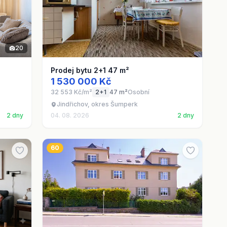
20
Prodej bytu 2+1 47 m²
1 530 000 Kč
32 553 Kč/m²
2+1
47 m²
Osobní
Jindřichov, okres Šumperk
2 dny
04. 08. 2026
2 dny
60