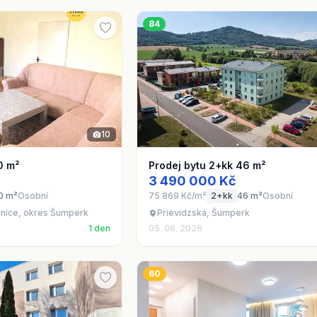
84
10
0 m²
Prodej bytu 2+kk 46 m²
3 490 000 Kč
0 m²
Osobní
75 869 Kč/m²
2+kk
46 m²
Osobní
nice, okres Šumperk
Prievidzská, Šumperk
1 den
05. 08. 2026
60