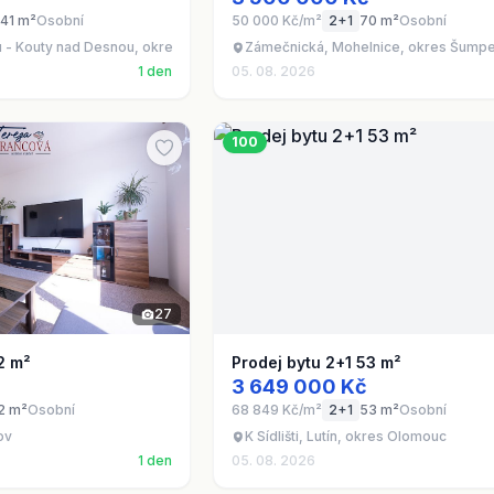
41 m²
Osobní
50 000 Kč/m²
2+1
70 m²
Osobní
 - Kouty nad Desnou, okres Šumperk
Zámečnická, Mohelnice, okres Šump
1 den
05. 08. 2026
100
27
2 m²
Prodej bytu 2+1 53 m²
3 649 000 Kč
2 m²
Osobní
68 849 Kč/m²
2+1
53 m²
Osobní
ov
K Sídlišti, Lutín, okres Olomouc
1 den
05. 08. 2026