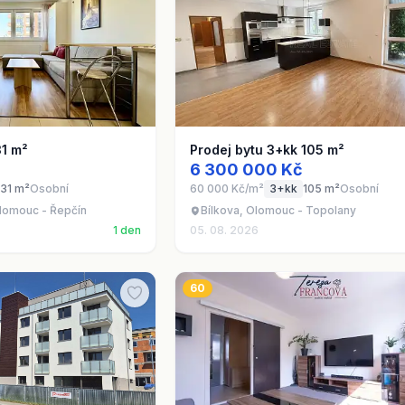
31 m²
Prodej bytu 3+kk 105 m²
6 300 000 Kč
31 m²
Osobní
60 000 Kč/m²
3+kk
105 m²
Osobní
lomouc - Řepčín
Bílkova, Olomouc - Topolany
1 den
05. 08. 2026
60