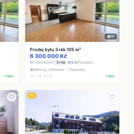
10
Prodej bytu 3+kk 105 m²
6 300 000 Kč
60 000 Kč/m²
3+kk
105 m²
Osobní
Bílkova, Olomouc - Topolany
1 den
05. 08. 2026
1 den
52