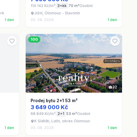
114 142 Kč/m²
3+kk
70 m²
Osobní
erk
Jižní, Olomouc - Slavonín
1 den
05. 08. 2026
1 den
100
32
Prodej bytu 2+1 53 m²
3 649 000 Kč
68 849 Kč/m²
2+1
53 m²
Osobní
K Sídlišti, Lutín, okres Olomouc
1 den
05. 08. 2026
1 den