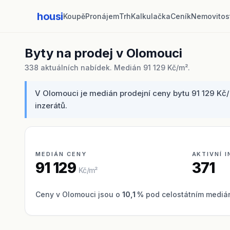
housi
Koupě
Pronájem
Trh
Kalkulačka
Ceník
Nemovitos
Byty na prodej v Olomouci
338 aktuálních nabídek. Medián 91 129 Kč/m².
V Olomouci je medián prodejní ceny bytu 91 129 Kč/
inzerátů.
MEDIÁN CENY
AKTIVNÍ 
91 129
371
Kč/m²
Ceny v Olomouci jsou o
10,1 %
pod celostátním medián