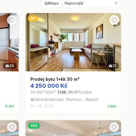
Mapa
60
26
21
Prodej bytu 1+kk 30 m²
4 250 000 Kč
141 667 Kč/m²
1+kk
30 m²
Osobní
Edvarda Beneše, Olomouc - Řepčín
0 dní
05. 08. 2026
1 den
100