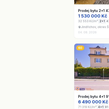
Prodej bytu 2+1 4
1 530 000 Kč
32 553 Kč/m²
2+1
4
Jindřichov, okres
04. 08. 2026
60
Prodej bytu 4+1 9
6 490 000 Kč
71 319 Kč/m²
4+1
91