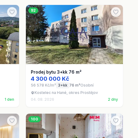
92
Prodej bytu 3+kk 76 m²
4 300 000 Kč
56 578 Kč/m²
3+kk
76 m²
Osobní
Kostelec na Hané, okres Prostějov
1 den
04. 08. 2026
2 dny
100