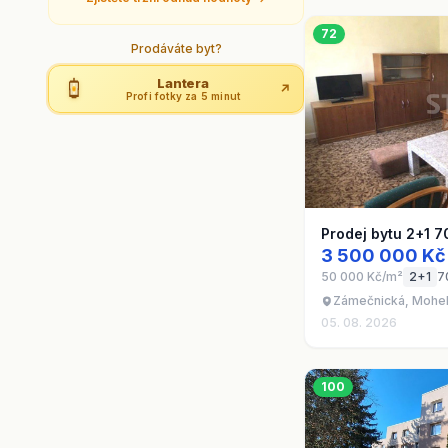
72
Prodáváte byt?
Lantera
↗
Profi fotky za 5 minut
Prodej bytu 2+1 7
3 500 000 Kč
50 000 Kč/m²
2+1
7
Zámečnická, Mohel
05. 08. 2026
100