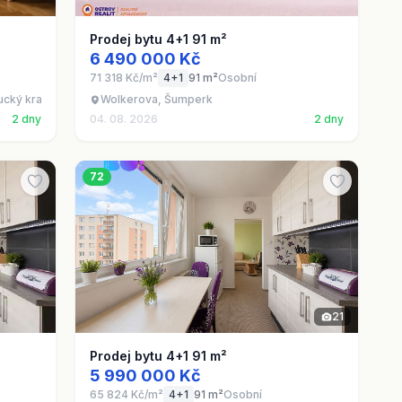
Prodej bytu 4+1 91 m²
6 490 000 Kč
71 318 Kč/m²
4+1
91 m²
Osobní
cký kraj
Wolkerova, Šumperk
2 dny
04. 08. 2026
2 dny
72
21
Prodej bytu 4+1 91 m²
5 990 000 Kč
65 824 Kč/m²
4+1
91 m²
Osobní