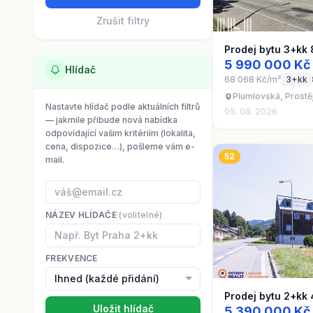
Zrušit filtry
Prodej bytu 3+kk
5 990 000 Kč
Hlídač
68 068 Kč/m²
3+kk
Plumlovská, Prostě
Nastavte hlídač podle aktuálních filtrů
05. 08. 2026
— jakmile přibude nová nabídka
odpovídající vašim kritériím (lokalita,
cena, dispozice…), pošleme vám e-
52
mail.
NÁZEV HLÍDAČE
(volitelné)
FREKVENCE
Prodej bytu 2+kk 
Uložit hlídač
5 390 000 Kč