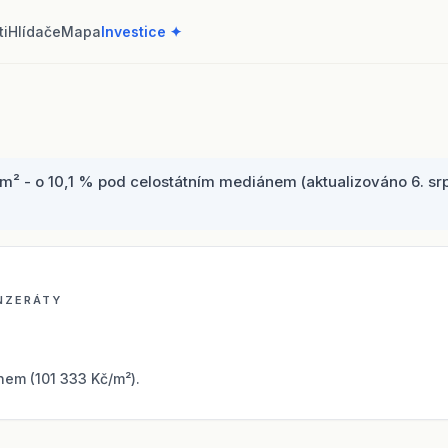
ti
Hlídače
Mapa
Investice ✦
m² - o 10,1 % pod celostátním mediánem (aktualizováno 6. srp
INZERÁTY
em (101 333 Kč/m²).