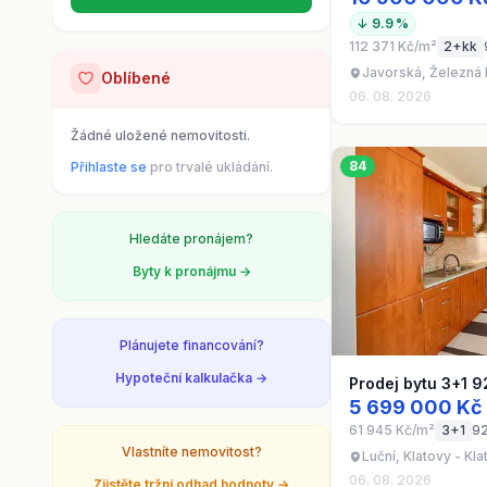
↓ 9.9 %
112 371 Kč/m²
2+kk
Javorská, Železná 
Oblíbené
06. 08. 2026
Žádné uložené nemovitosti.
84
Přihlaste se
pro trvalé ukládání.
Hledáte pronájem?
Byty k pronájmu →
Plánujete financování?
Hypoteční kalkulačka →
Prodej bytu 3+1 9
5 699 000 Kč
61 945 Kč/m²
3+1
9
Vlastníte nemovitost?
Luční, Klatovy - Klat
06. 08. 2026
Zjistěte tržní odhad hodnoty →