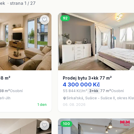
k · strana 1 / 27
92
38 m²
Prodej bytu 3+kk 77 m²
4 300 000 Kč
38 m²
Osobní
55 844 Kč/m²
3+kk
77 m²
Osobní
eň-Jih
Sirkařská, Sušice - Sušice II, okres Kl
1 den
06. 08. 2026
100