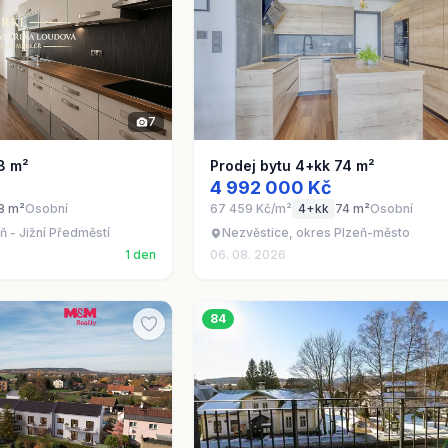
7
8 m²
Prodej bytu 4+kk 74 m²
4 992 000 Kč
8 m²
Osobní
67 459 Kč/m²
4+kk
74 m²
Osobní
 - Jižní Předměstí
Nezvěstice, okres Plzeň-město
1 den
06. 08. 2026
84