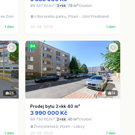
88 307 Kč/m²
3+kk
78 m²
Osobní
kres Domažlice
U Borského parku, Plzeň - Jižní Předměstí
1 den
06. 08. 2026
1 den
84
25
14
Prodej bytu 2+kk 40 m²
3 990 000 Kč
99 750 Kč/m²
2+kk
40 m²
Osobní
Živnostenská, Plzeň - Lobzy
1 den
06. 08. 2026
1 den