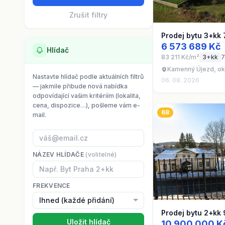
Zrušit filtry
Prodej bytu 3+kk
6 573 689 Kč
Hlídač
83 211 Kč/m²
3+kk
7
Kamenný Újezd, ok
Nastavte hlídač podle aktuálních filtrů
06. 08. 2026
— jakmile přibude nová nabídka
odpovídající vašim kritériím (lokalita,
cena, dispozice…), pošleme vám e-
68
mail.
NÁZEV HLÍDAČE
(volitelné)
FREKVENCE
Prodej bytu 2+kk
Uložit hlídač
10 900 000 K