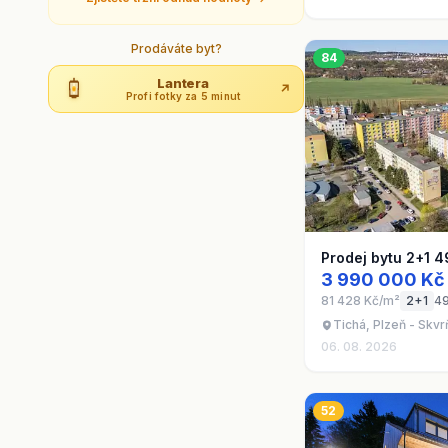
Prodáváte byt?
84
Lantera
↗
Profi fotky za 5 minut
Prodej bytu 2+1 4
3 990 000 Kč
81 428 Kč/m²
2+1
4
Tichá, Plzeň - Skv
06. 08. 2026
52