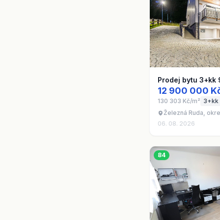
Prodej bytu 3+kk
12 900 000 K
130 303 Kč/m²
3+kk
Železná Ruda, okre
06. 08. 2026
84