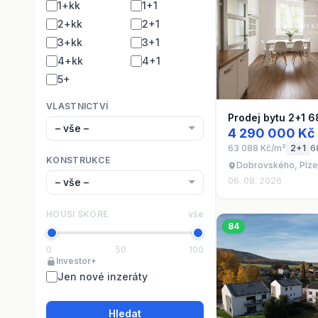
1+kk
1+1
2+kk
2+1
3+kk
3+1
4+kk
4+1
5+
VLASTNICTVÍ
Prodej bytu 2+1 6
4 290 000 Kč
63 088 Kč/m²
2+1
6
KONSTRUKCE
Dobrovského, Plzeň
06. 08. 2026
HOUSI SKÓRE
vše
84
0
50
100
Investor+
Jen nové inzeráty
Hledat