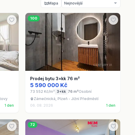
Mapa
100
Prodej bytu 3+kk 76 m²
5 590 000 Kč
73 552 Kč/m²
3+kk
76 m²
Osobní
atovy
Zámečnická, Plzeň - Jižní Předměstí
1 den
06. 08. 2026
1 den
72