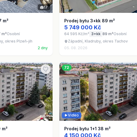
17
7 m²
Prodej bytu 3+kk 89 m²
5 749 000 Kč
7 m²
Osobní
64 595 Kč/m²
3+kk
89 m²
Osobní
y, okres Plzeň-jih
Západní, Kladruby, okres Tachov
2 dny
05. 08. 2026
72
Video
9 m²
Prodej bytu 1+1 38 m²
4 150 000 Kč