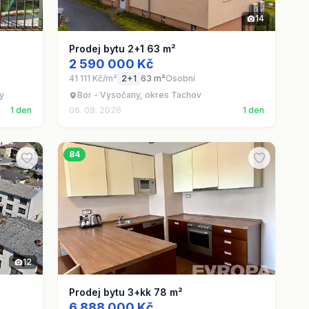
14
Prodej bytu 2+1 63 m²
2 590 000 Kč
41 111 Kč/m²
2+1
63 m²
Osobní
vy
Bor - Vysočany, okres Tachov
1 den
06. 08. 2026
1 den
84
12
Prodej bytu 3+kk 78 m²
6 888 000 Kč