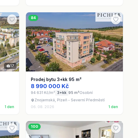
84
17
Prodej bytu 3+kk 95 m²
8 990 000 Kč
94 631 Kč/m²
3+kk
95 m²
Osobní
Znojemská, Plzeň - Severní Předměstí
1 den
06. 08. 2026
1 den
100