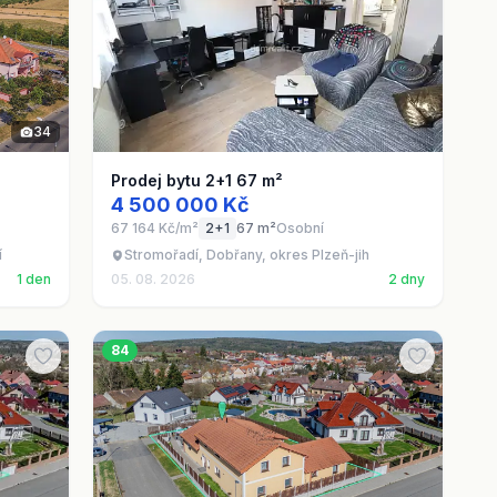
34
Prodej bytu 2+1 67 m²
4 500 000 Kč
67 164 Kč/m²
2+1
67 m²
Osobní
í
Stromořadí, Dobřany, okres Plzeň-jih
1 den
05. 08. 2026
2 dny
84