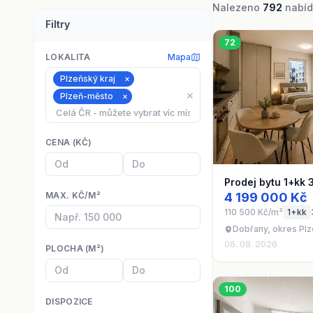
Nalezeno
792
nabíde
Filtry
72
LOKALITA
Mapa
Plzeňský kraj
×
⨯
Plzeň-město
×
CENA (KČ)
Prodej bytu 1+kk 
MAX. KČ/M²
4 199 000 Kč
110 500 Kč/m²
1+kk
Dobřany, okres Plz
06. 08. 2026
PLOCHA (M²)
100
DISPOZICE