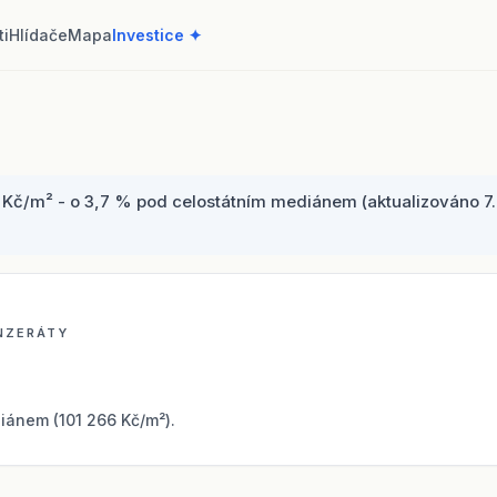
ti
Hlídače
Mapa
Investice ✦
Kč/m² - o 3,7 % pod celostátním mediánem (aktualizováno 7. 
INZERÁTY
iánem (101 266 Kč/m²).