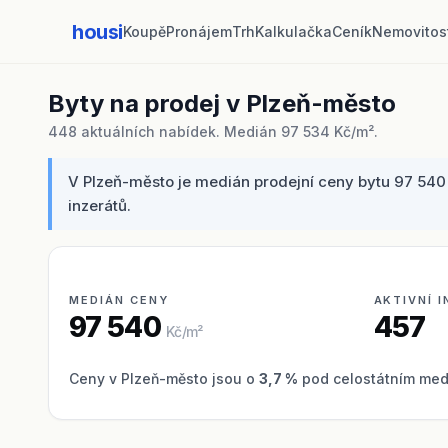
housi
Koupě
Pronájem
Trh
Kalkulačka
Ceník
Nemovitos
Byty na prodej v Plzeň-město
448 aktuálních nabídek. Medián 97 534 Kč/m².
V Plzeň-město je medián prodejní ceny bytu 97 540 
inzerátů.
MEDIÁN CENY
AKTIVNÍ 
97 540
457
Kč/m²
Ceny v Plzeň-město jsou o
3,7 %
pod celostátním med