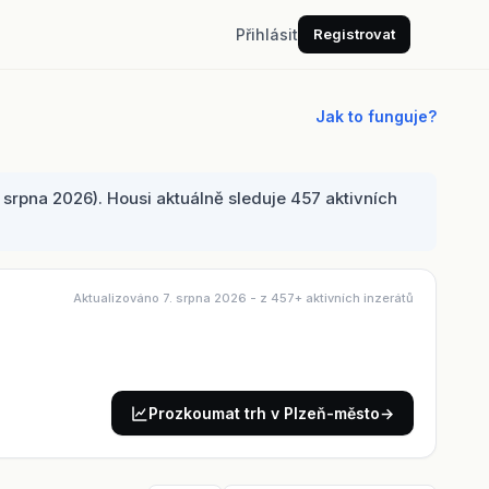
Přihlásit
Registrovat
Jak to funguje?
srpna 2026). Housi aktuálně sleduje 457 aktivních
Aktualizováno 7. srpna 2026
- z 457+ aktivních inzerátů
Prozkoumat trh v Plzeň-město
→