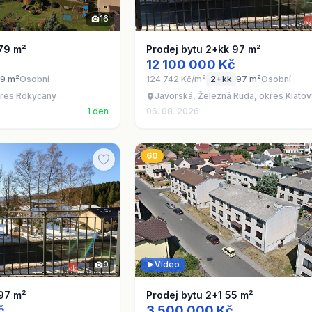
16
 79 m²
Prodej bytu 2+kk 97 m²
12 100 000 Kč
9 m²
Osobní
124 742 Kč/m²
2+kk
97 m²
Osobní
res Rokycany
Javorská, Železná Ruda, okres Klato
1 den
06. 08. 2026
60
9
Video
 97 m²
Prodej bytu 2+1 55 m²
č
3 500 000 Kč