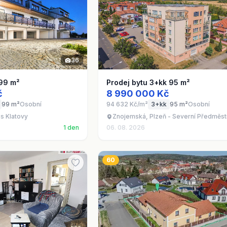
36
 99 m²
Prodej bytu 3+kk 95 m²
č
8 990 000 Kč
99 m²
Osobní
94 632 Kč/m²
3+kk
95 m²
Osobní
s Klatovy
Znojemská, Plzeň - Severní Předměst
1 den
06. 08. 2026
60