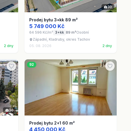
30
Prodej bytu 3+kk 89 m²
5 749 000 Kč
64 596 Kč/m²
3+kk
89 m²
Osobní
Západní, Kladruby, okres Tachov
2 dny
05. 08. 2026
2 dny
92
30
Prodej bytu 2+1 60 m²
4 450 000 Kč