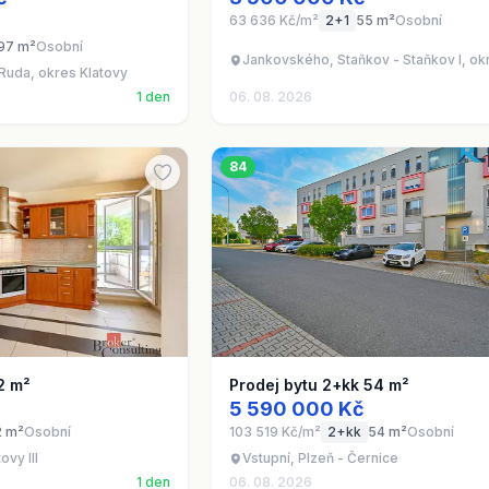
63 636 Kč/m²
2+1
55 m²
Osobní
97 m²
Osobní
Jankovského, Staňkov - Staňkov I, o
Ruda, okres Klatovy
1 den
06. 08. 2026
84
2 m²
Prodej bytu 2+kk 54 m²
5 590 000 Kč
2 m²
Osobní
103 519 Kč/m²
2+kk
54 m²
Osobní
ovy III
Vstupní, Plzeň - Černice
1 den
06. 08. 2026