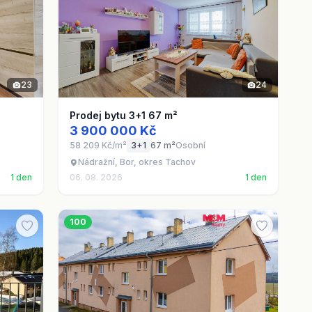
23
24
Prodej bytu 3+1 67 m²
3 900 000 Kč
58 209 Kč/m²
3+1
67 m²
Osobní
Nádražní, Bor, okres Tachov
1 den
06. 08. 2026
1 den
100