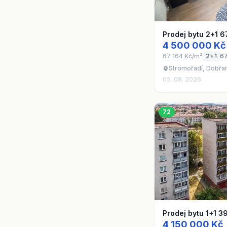
Prodej bytu 2+1 6
4 500 000 Kč
67 164 Kč/m²
2+1
6
Stromořadí, Dobřan
05. 08. 2026
72
Prodej bytu 1+1 3
4 150 000 Kč