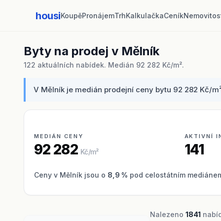
housi
Koupě
Pronájem
Trh
Kalkulačka
Ceník
Nemovitos
Byty na prodej v Mělník
122 aktuálních nabídek. Medián 92 282 Kč/m².
V Mělník je medián prodejní ceny bytu 92 282 Kč/m² 
MEDIÁN CENY
AKTIVNÍ 
92 282
141
Kč/m²
Ceny v Mělník jsou o
8,9 %
pod celostátním mediánem 
Nalezeno
1841
nabíd