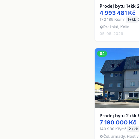
Prodej bytu 1+kk 
4 993 481 Kč
172 189 Kč/m²
1+kk
Pražská, Kolín
05. 08. 2026
84
Prodej bytu 2+kk 
7 190 000 Kč
140 980 Kč/m²
2+kk
Čsl. armády, Hosti