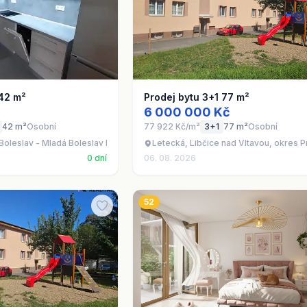
 42 m²
Prodej bytu 3+1 77 m²
6 000 000 Kč
42 m²
Osobní
77 922 Kč/m²
3+1
77 m²
Osobní
oleslav - Mladá Boleslav II
Letecká, Libčice nad Vltavou, okres 
0 dní
06. 08. 2026
52