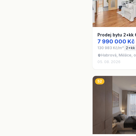
Prodej bytu 2+kk 
7 990 000 Kč
130 983 Kč/m²
2+kk
Habrová, Měšice, 
05. 08. 2026
52