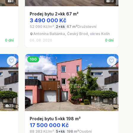
8
13
Prodej bytu 2+kk 67 m²
3 490 000 Kč
52 090 Kč/m²
2+kk
67 m²
Družstevní
Antonína Balšánka, Český Brod, okres Kolín
0 dní
06. 08. 2026
0 dní
100
25
Prodej bytu 5+kk 198 m²
17 500 000 Kč
88 383 Kč/m²
5+kk
198 m²
Osobní