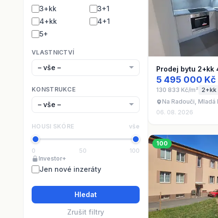
3+kk
3+1
4+kk
4+1
5+
VLASTNICTVÍ
Prodej bytu 2+kk
5 495 000 Kč
KONSTRUKCE
130 833 Kč/m²
2+kk
Na Radouči, Mladá B
06. 08. 2026
HOUSI SKÓRE
vše
100
0
50
100
Investor+
Jen nové inzeráty
Hledat
Zrušit filtry