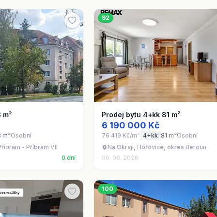
92
3 m²
Prodej bytu 4+kk 81 m²
6 190 000 Kč
3 m²
Osobní
76 419 Kč/m²
4+kk
81 m²
Osobní
říbram - Příbram VII
Na Okraji, Hořovice, okres Beroun
0 dní
06. 08. 2026
100