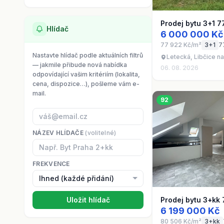
Prodej bytu 3+1 7
Hlídač
6 000 000 Kč
77 922 Kč/m²
3+1
7
Nastavte hlídač podle aktuálních filtrů
Letecká, Libčice n
— jakmile přibude nová nabídka
06. 08. 2026
odpovídající vašim kritériím (lokalita,
cena, dispozice…), pošleme vám e-
mail.
92
NÁZEV HLÍDAČE
(volitelné)
FREKVENCE
Uložit hlídač
Prodej bytu 3+kk 
6 199 000 Kč
80 506 Kč/m²
3+kk