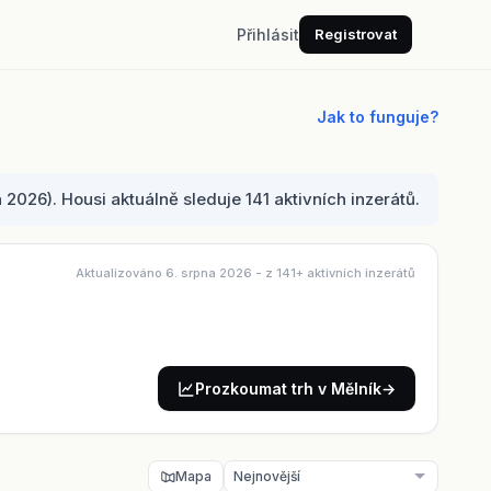
Přihlásit
Registrovat
Jak to funguje?
026). Housi aktuálně sleduje 141 aktivních inzerátů.
Aktualizováno 6. srpna 2026
- z 141+ aktivních inzerátů
Prozkoumat trh v Mělník
→
Mapa