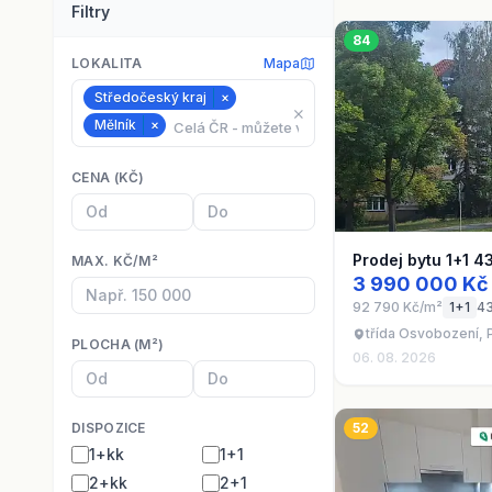
Filtry
84
LOKALITA
Mapa
Středočeský kraj
×
⨯
Mělník
×
CENA (KČ)
Prodej bytu 1+1 4
MAX. KČ/M²
3 990 000 Kč
92 790 Kč/m²
1+1
4
třída Osvobození, P
PLOCHA (M²)
06. 08. 2026
DISPOZICE
52
1+kk
1+1
2+kk
2+1