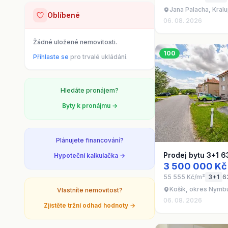
Jana Palacha, Kral
Oblíbené
06. 08. 2026
Žádné uložené nemovitosti.
100
Přihlaste se
pro trvalé ukládání.
Hledáte pronájem?
Byty k pronájmu →
Plánujete financování?
Prodej bytu 3+1 6
Hypoteční kalkulačka →
3 500 000 Kč
55 555 Kč/m²
3+1
6
Košík, okres Nymb
Vlastníte nemovitost?
06. 08. 2026
Zjistěte tržní odhad hodnoty →