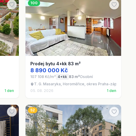
100
Prodej bytu 4+kk 83 m²
8 890 000 Kč
107 108 Kč/m²
4+kk
83 m²
Osobní
T. G. Masaryka, Horoměřice, okres Praha-západ
1 den
05. 08. 2026
1 den
52