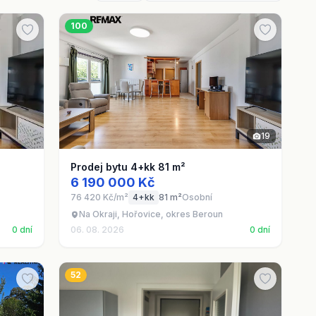
100
19
Prodej bytu 4+kk 81 m²
6 190 000 Kč
76 420 Kč/m²
4+kk
81 m²
Osobní
Na Okraji, Hořovice, okres Beroun
0 dní
06. 08. 2026
0 dní
52