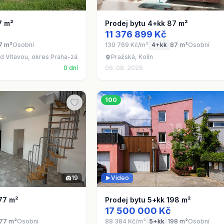
7 m²
Prodej bytu 4+kk 87 m²
11 376 899 Kč
7 m²
Osobní
130 769 Kč/m²
4+kk
87 m²
Osobní
ad Vltavou, okres Praha-západ
Pražská, Kolín
0 dní
06. 08. 2026
100
19
Video
77 m²
Prodej bytu 5+kk 198 m²
17 500 000 Kč
77 m²
Osobní
88 384 Kč/m²
5+kk
198 m²
Osobní