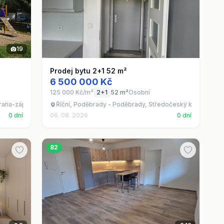
19
Prodej bytu 2+1 52 m²
6 500 000 Kč
125 000 Kč/m²
2+1
52 m²
Osobní
Praha-západ
Říční, Poděbrady - Poděbrady, Středočeský kraj
0 dní
06. 08. 2026
0 dní
82