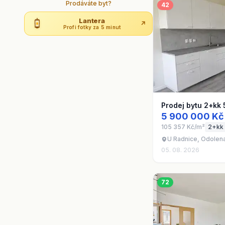
Prodáváte byt?
42
Lantera
↗
Profi fotky za 5 minut
Prodej bytu 2+kk
5 900 000 Kč
105 357 Kč/m²
2+kk
U Radnice, Odolen
05. 08. 2026
72