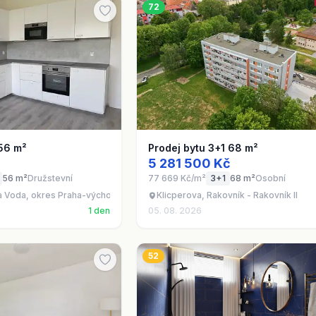
72
 56 m²
Prodej bytu 3+1 68 m²
5 281 500 Kč
56 m²
Družstevní
77 669 Kč/m²
3+1
68 m²
Osobní
a Voda, okres Praha-východ
Klicperova, Rakovník - Rakovník II
1 den
05. 08. 2026
52