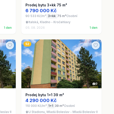
Prodej bytu 3+kk 75 m²
6 790 000 Kč
90 533 Kč/m²
3+kk
75 m²
Osobní
Italská, Kladno - Kročehlavy
1 den
05. 08. 2026
1 den
52
9
Prodej bytu 1+1 39 m²
4 290 000 Kč
110 000 Kč/m²
1+1
39 m²
Osobní
eslav II
U Stadionu, Mladá Boleslav - Mladá Boleslav II