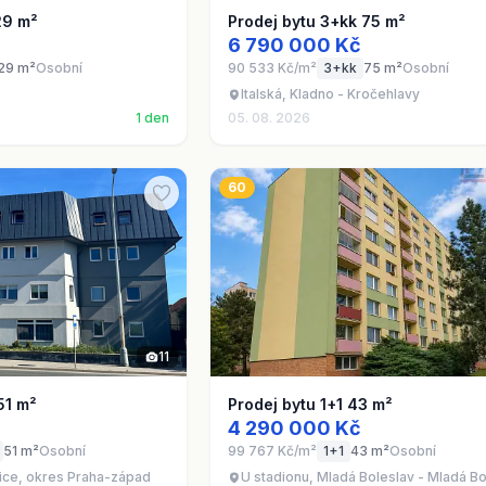
29 m²
Prodej bytu 3+kk 75 m²
6 790 000 Kč
29 m²
Osobní
90 533 Kč/m²
3+kk
75 m²
Osobní
Italská, Kladno - Kročehlavy
1 den
05. 08. 2026
60
11
51 m²
Prodej bytu 1+1 43 m²
4 290 000 Kč
51 m²
Osobní
99 767 Kč/m²
1+1
43 m²
Osobní
vice, okres Praha-západ
U stadionu, Mladá Boleslav - Mladá Bol