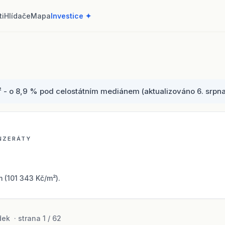
ti
Hlídače
Mapa
Investice ✦
- o 8,9 % pod celostátním mediánem (aktualizováno 6. srpna 2
INZERÁTY
(101 343 Kč/m²).
ek · strana 1 / 62