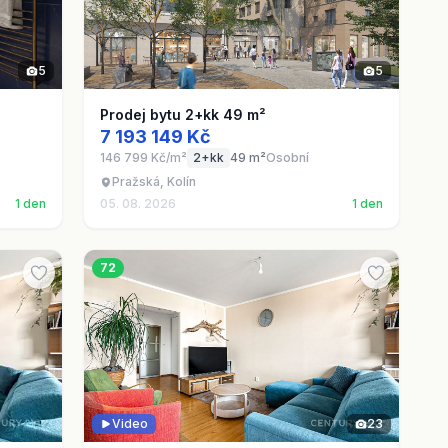
5
5
Prodej bytu 2+kk 49 m²
7 193 149 Kč
146 799 Kč/m²
2+kk
49 m²
Osobní
Pražská, Kolín
1 den
05. 08. 2026
1 den
72
Video
23