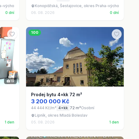
ha-východ
Konopišťská, Šestajovice, okres Praha-východ
0 dní
06. 08. 2026
0 dní
100
19
Prodej bytu 4+kk 72 m²
3 200 000 Kč
44 444 Kč/m²
4+kk
72 m²
Osobní
Lipník, okres Mladá Boleslav
1 den
05. 08. 2026
1 den