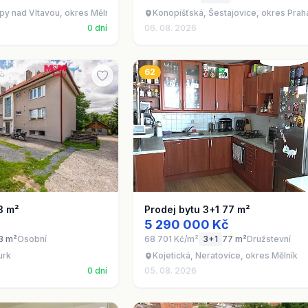
upy nad Vltavou, okres Mělník
Konopišťská, Šestajovice, okres Pra
0 dní
06. 08. 2026
62
3 m²
Prodej bytu 3+1 77 m²
5 290 000 Kč
3 m²
Osobní
68 701 Kč/m²
3+1
77 m²
Družstevní
urk
Kojetická, Neratovice, okres Mělník
0 dní
05. 08. 2026