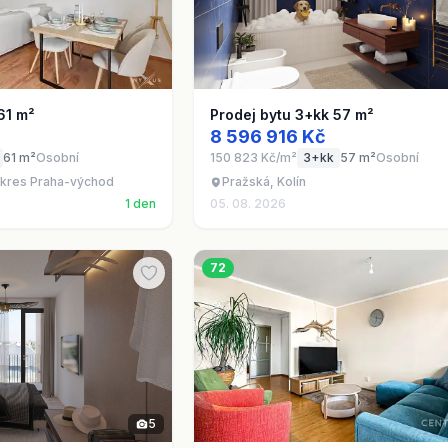
61 m²
Prodej bytu 3+kk 57 m²
8 596 916 Kč
61 m²
Osobní
150 823 Kč/m²
3+kk
57 m²
Osobní
okres Praha-východ
Pražská, Kolín
1 den
05. 08. 2026
72
5