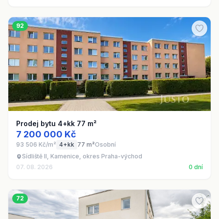
92
Prodej bytu 4+kk 77 m²
7 200 000 Kč
93 506 Kč/m²
4+kk
77 m²
Osobní
Sídliště II, Kamenice, okres Praha-východ
07. 08. 2026
0 dní
72