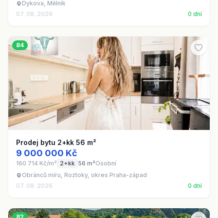
Dykova, Mělník
07. 08. 2026
0 dní
84
Prodej bytu 2+kk 56 m²
9 000 000 Kč
160 714 Kč/m²
2+kk
56 m²
Osobní
Obránců míru, Roztoky, okres Praha-západ
07. 08. 2026
0 dní
82