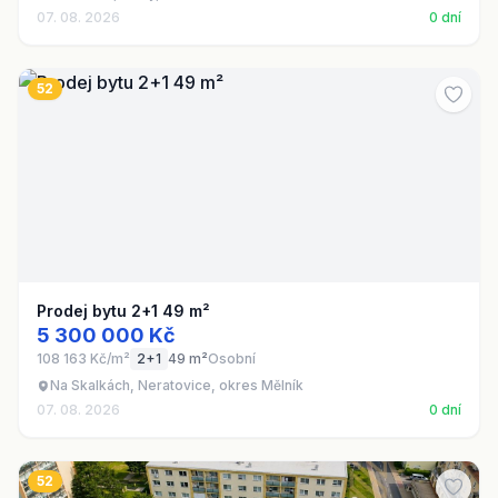
07. 08. 2026
0 dní
52
Prodej bytu 2+1 49 m²
5 300 000 Kč
108 163 Kč/m²
2+1
49 m²
Osobní
Na Skalkách, Neratovice, okres Mělník
07. 08. 2026
0 dní
52