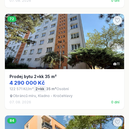
07. 08. 2026
0 dní
72
11
Prodej bytu 2+kk 35 m²
4 290 000 Kč
122 571 Kč/m²
2+kk
35 m²
Osobní
Obránců míru, Kladno - Kročehlavy
07. 08. 2026
0 dní
84