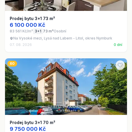
Prodej bytu 3+1 73 m²
6 100 000 Kč
83 561 Kč/m²
3+1
73 m²
Osobní
Na Vysoké mezi, Lysá nad Labem - Litol, okres Nymburk
07. 08. 2026
0 dní
60
Prodej bytu 3+1 70 m²
9 750 000 Kč