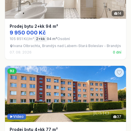
14
Prodej bytu 2+kk 94 m²
9 950 000 Kč
105 851 Kč/m²
2+kk
94 m²
Osobní
Ivana Olbrachta, Brandýs nad Labem-Stará Boleslav - Brandýs nad
07. 08. 2026
0 dní
92
Video
37
Prodej bytu 4+kk 77 m²