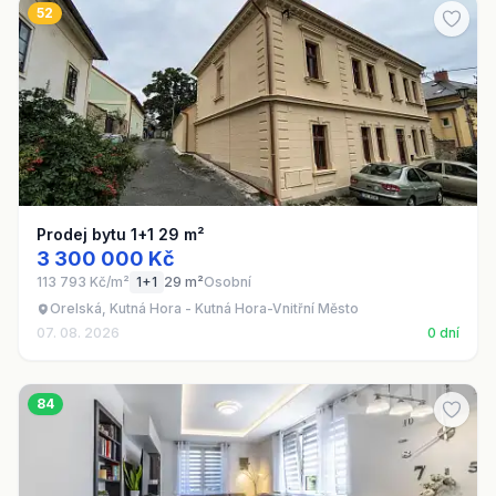
52
Prodej bytu 1+1 29 m²
3 300 000 Kč
113 793 Kč/m²
1+1
29 m²
Osobní
Orelská, Kutná Hora - Kutná Hora-Vnitřní Město
07. 08. 2026
0 dní
84