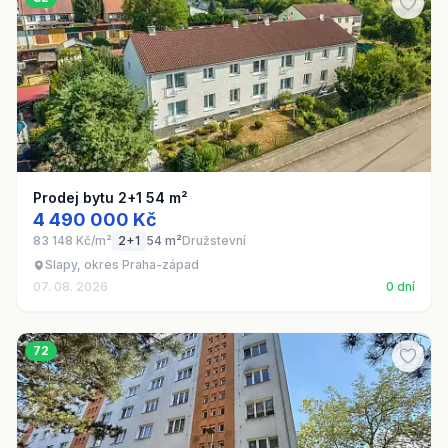
Prodej bytu 2+1 54 m²
4 490 000 Kč
83 148 Kč/m²
2+1
54 m²
Družstevní
Slapy, okres Praha-západ
07. 08. 2026
0 dní
72