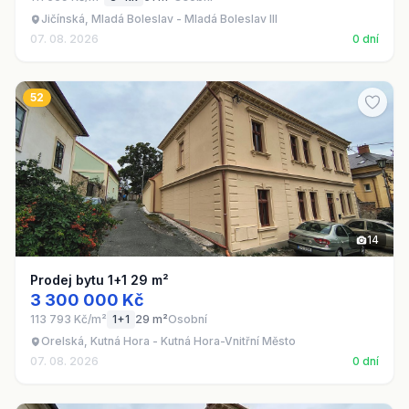
Jičínská, Mladá Boleslav - Mladá Boleslav III
07. 08. 2026
0 dní
52
14
Prodej bytu 1+1 29 m²
3 300 000 Kč
113 793 Kč/m²
1+1
29 m²
Osobní
Orelská, Kutná Hora - Kutná Hora-Vnitřní Město
07. 08. 2026
0 dní