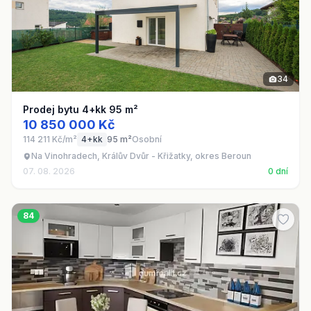
34
Prodej bytu 4+kk 95 m²
10 850 000 Kč
114 211 Kč/m²
4+kk
95 m²
Osobní
Na Vinohradech, Králův Dvůr - Křižatky, okres Beroun
07. 08. 2026
0 dní
84