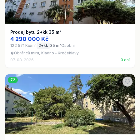
Prodej bytu 2+kk 35 m²
4 290 000 Kč
122 571 Kč/m²
2+kk
35 m²
Osobní
Obránců míru, Kladno - Kročehlavy
07. 08. 2026
0 dní
72