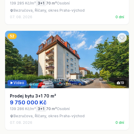
139 285 Kč/m²
3+1
70 m²
Osobní
Bezručova, Říčany, okres Praha-východ
07. 08. 2026
0 dní
52
Video
19
Prodej bytu 3+1 70 m²
9 750 000 Kč
139 286 Kč/m²
3+1
70 m²
Osobní
Bezručova, Říčany, okres Praha-východ
07. 08. 2026
0 dní