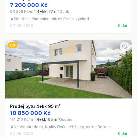
7 200 000 Kč
93 506 Kč/m²
4+kk
77 m²
Osobní
Sídliště II, Kamenice, okres Praha-východ
07. 08. 2026
0 dní
60
Prodej bytu 4+kk 95 m²
10 850 000 Kč
114 210 Kč/m²
4+kk
95 m²
Osobní
Na Vinohradech, Králův Dvůr - Křižatky, okres Beroun
07. 08. 2026
0 dní