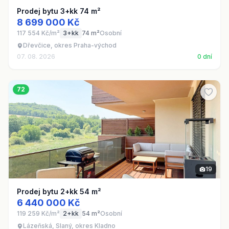
Prodej bytu 3+kk 74 m²
8 699 000 Kč
117 554 Kč/m²
3+kk
74 m²
Osobní
Dřevčice, okres Praha-východ
07. 08. 2026
0 dní
72
19
Prodej bytu 2+kk 54 m²
6 440 000 Kč
119 259 Kč/m²
2+kk
54 m²
Osobní
Lázeňská, Slaný, okres Kladno