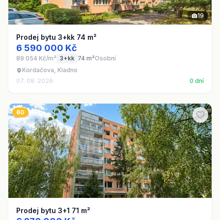
19
Prodej bytu 3+kk 74 m²
6 590 000 Kč
89 054 Kč/m²
3+kk
74 m²
Osobní
Kordačova, Kladno
07. 08. 2026
0 dní
60
Prodej bytu 3+1 71 m²