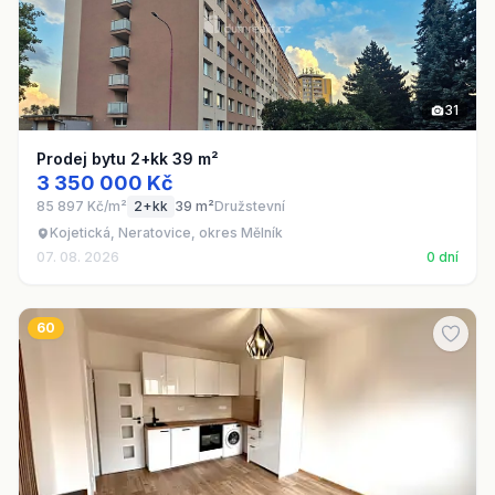
31
Prodej bytu 2+kk 39 m²
3 350 000 Kč
85 897 Kč/m²
2+kk
39 m²
Družstevní
Kojetická, Neratovice, okres Mělník
07. 08. 2026
0 dní
60