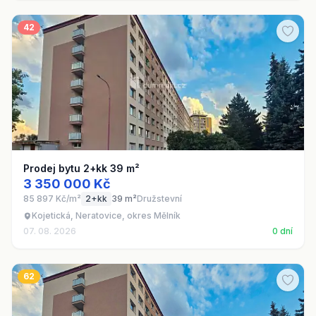
42
Prodej bytu 2+kk 39 m²
3 350 000 Kč
85 897 Kč/m²
2+kk
39 m²
Družstevní
Kojetická, Neratovice, okres Mělník
07. 08. 2026
0 dní
62