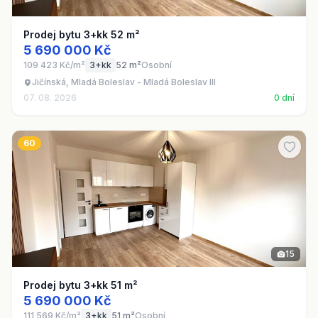
Prodej bytu 3+kk 52 m²
5 690 000 Kč
109 423 Kč/m²
3+kk
52 m²
Osobní
Jičínská, Mladá Boleslav - Mladá Boleslav III
07. 08. 2026
0 dní
60
15
Prodej bytu 3+kk 51 m²
5 690 000 Kč
111 569 Kč/m²
3+kk
51 m²
Osobní