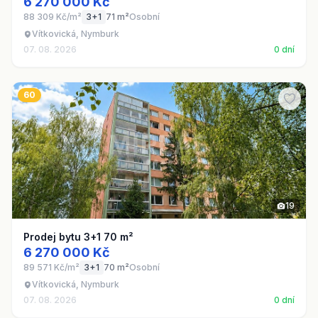
6 270 000 Kč
88 309 Kč/m²
3+1
71 m²
Osobní
Vítkovická, Nymburk
07. 08. 2026
0 dní
60
19
Prodej bytu 3+1 70 m²
6 270 000 Kč
89 571 Kč/m²
3+1
70 m²
Osobní
Vítkovická, Nymburk
07. 08. 2026
0 dní