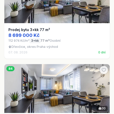
Prodej bytu 3+kk 77 m²
8 699 000 Kč
112 974 Kč/m²
3+kk
77 m²
Osobní
Dřevčice, okres Praha-východ
07. 08. 2026
0 dní
84
30