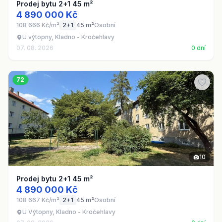
Prodej bytu 2+1 45 m²
4 890 000 Kč
108 666 Kč/m²
2+1
45 m²
Osobní
U výtopny, Kladno - Kročehlavy
07. 08. 2026
0 dní
72
10
Prodej bytu 2+1 45 m²
4 890 000 Kč
108 667 Kč/m²
2+1
45 m²
Osobní
U Výtopny, Kladno - Kročehlavy