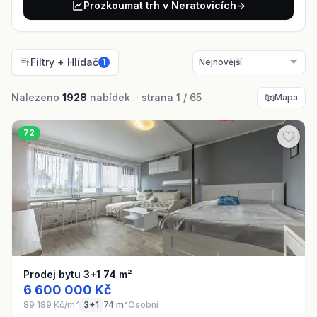
Prozkoumat trh v Neratovicích
→
Filtry + Hlídač
1
Nalezeno
1928
nabídek · strana 1 / 65
Mapa
72
Prodej bytu 3+1 74 m²
6 600 000 Kč
89 189 Kč/m²
3+1
74 m²
Osobní