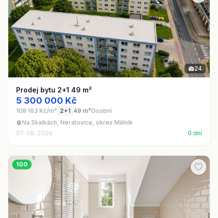
24
Prodej bytu 2+1 49 m²
5 300 000 Kč
108 163 Kč/m²
2+1
49 m²
Osobní
Na Skalkách, Neratovice, okres Mělník
07. 08. 2026
0 dní
100