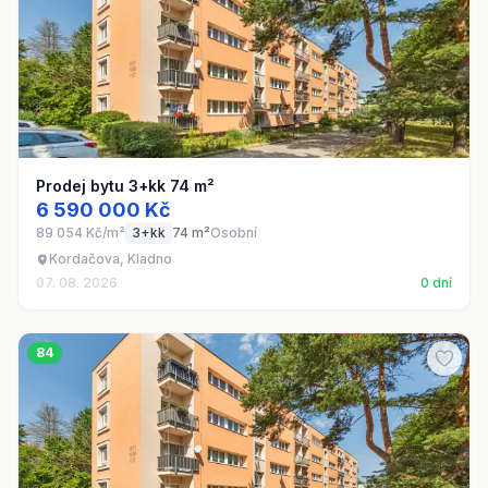
Prodej bytu 3+kk 74 m²
6 590 000 Kč
89 054 Kč/m²
3+kk
74 m²
Osobní
Kordačova, Kladno
07. 08. 2026
0 dní
84