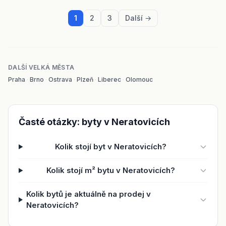
1
2
3
Další →
DALŠÍ VELKÁ MĚSTA
Praha
·
Brno
·
Ostrava
·
Plzeň
·
Liberec
·
Olomouc
Časté otázky: byty v Neratovicích
Kolik stojí byt v Neratovicích?
Kolik stojí m² bytu v Neratovicích?
Kolik bytů je aktuálně na prodej v
Neratovicích?