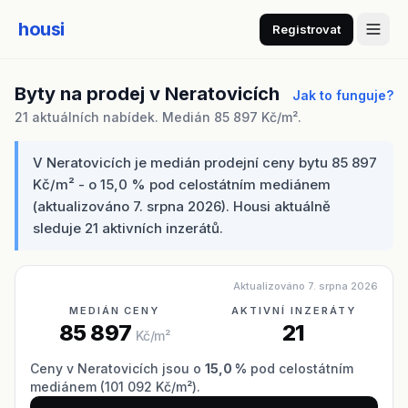
housi
Registrovat
Byty na prodej v Neratovicích
Jak to funguje?
21 aktuálních nabídek. Medián 85 897 Kč/m².
V Neratovicích je medián prodejní ceny bytu 85 897
Kč/m² - o 15,0 % pod celostátním mediánem
(aktualizováno 7. srpna 2026). Housi aktuálně
sleduje 21 aktivních inzerátů.
Aktualizováno 7. srpna 2026
MEDIÁN CENY
AKTIVNÍ INZERÁTY
85 897
21
Kč/m²
Ceny v Neratovicích jsou o
15,0 %
pod celostátním
mediánem (101 092 Kč/m²).