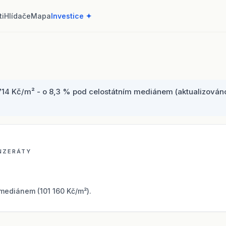
ti
Hlídače
Mapa
Investice ✦
714 Kč/m² - o 8,3 % pod celostátním mediánem (aktualizováno 
INZERÁTY
mediánem (101 160 Kč/m²).