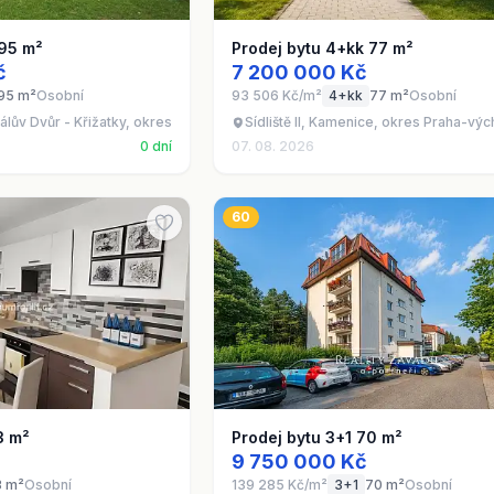
 95 m²
Prodej bytu 4+kk 77 m²
č
7 200 000 Kč
95 m²
Osobní
93 506 Kč/m²
4+kk
77 m²
Osobní
álův Dvůr - Křižatky, okres Beroun
Sídliště II, Kamenice, okres Praha-vý
0 dní
07. 08. 2026
60
3 m²
Prodej bytu 3+1 70 m²
9 750 000 Kč
3 m²
Osobní
139 285 Kč/m²
3+1
70 m²
Osobní