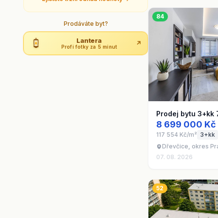
84
Prodáváte byt?
Lantera
↗
Profi fotky za 5 minut
Prodej bytu 3+kk 
8 699 000 Kč
117 554 Kč/m²
3+kk
Dřevčice, okres P
07. 08. 2026
52