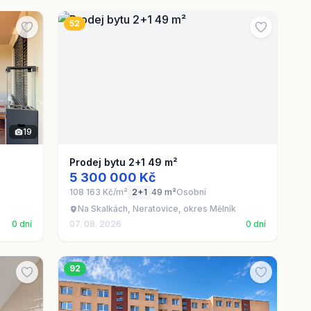
52
19
Prodej bytu 2+1 49 m²
5 300 000 Kč
108 163 Kč/m²
2+1
49 m²
Osobní
Na Skalkách, Neratovice, okres Mělník
0 dní
07. 08. 2026
0 dní
92