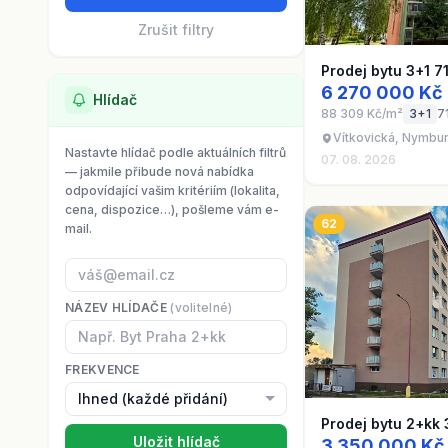
Zrušit filtry
Prodej bytu 3+1 7
6 270 000 Kč
Hlídač
88 309 Kč/m²
3+1
7
Vítkovická, Nymbu
Nastavte hlídač podle aktuálních filtrů
07. 08. 2026
— jakmile přibude nová nabídka
odpovídající vašim kritériím (lokalita,
cena, dispozice…), pošleme vám e-
62
mail.
NÁZEV HLÍDAČE
(volitelné)
FREKVENCE
Prodej bytu 2+kk
Uložit hlídač
3 350 000 Kč