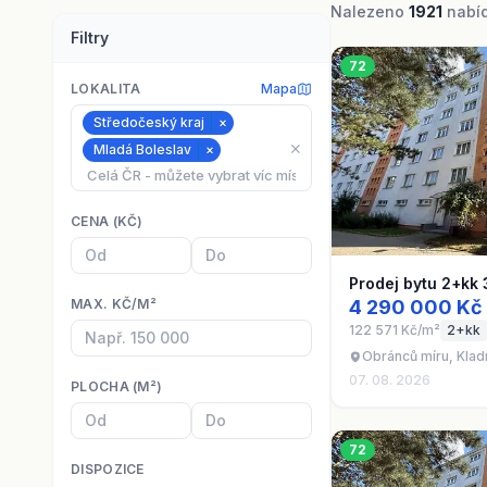
Nalezeno
1921
nabíd
Filtry
72
LOKALITA
Mapa
Středočeský kraj
×
⨯
Mladá Boleslav
×
CENA (KČ)
Prodej bytu 2+kk 
MAX. KČ/M²
4 290 000 Kč
122 571 Kč/m²
2+kk
Obránců míru, Klad
07. 08. 2026
PLOCHA (M²)
72
DISPOZICE