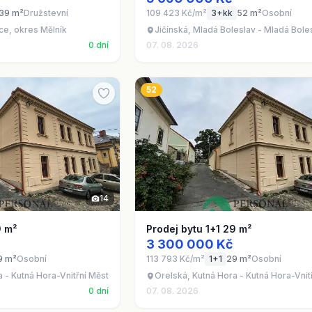
39 m²
Družstevní
109 423 Kč/m²
3+kk
52 m²
Osobní
ce, okres Mělník
Jičínská, Mladá Boleslav - Mladá Bolesl
0 dní
07. 08. 2026
52
14
9 m²
Prodej bytu 1+1 29 m²
3 300 000 Kč
9 m²
Osobní
113 793 Kč/m²
1+1
29 m²
Osobní
a - Kutná Hora-Vnitřní Město
Orelská, Kutná Hora - Kutná Hora-Vnit
0 dní
07. 08. 2026