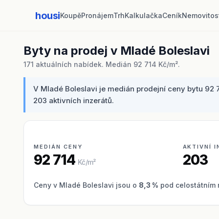
housi
Koupě
Pronájem
Trh
Kalkulačka
Ceník
Nemovitos
Byty na prodej v Mladé Boleslavi
171 aktuálních nabídek. Medián 92 714 Kč/m².
V Mladé Boleslavi je medián prodejní ceny bytu 92 
203 aktivních inzerátů.
MEDIÁN CENY
AKTIVNÍ 
92 714
203
Kč/m²
Ceny v Mladé Boleslavi jsou o
8,3 %
pod celostátním 