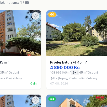
ek · strana 1 / 65
60
35 m²
Prodej bytu 2+1 45 m²
4 890 000 Kč
35 m²
Osobní
108 666 Kč/m²
2+1
45 m²
Osobní
no - Kročehlavy
U výtopny, Kladno - Kročehlavy
0 dní
07. 08. 2026
84