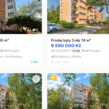
11
35 m²
Prodej bytu 3+kk 74 m²
6 590 000 Kč
35 m²
Osobní
89 054 Kč/m²
3+kk
74 m²
Osobní
no - Kročehlavy
Kordačova, Kladno
0 dní
07. 08. 2026
60