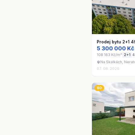
Prodej bytu 2+1 4
5 300 000 Kč
108 163 Kč/m²
2+1
4
Na Skalkách, Nerat
07. 08. 2026
60