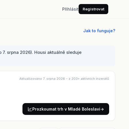
Přihlásit
Registrovat
Jak to funguje?
7. srpna 2026). Housi aktuálně sleduje
Aktualizováno 7. srpna 2026
- z 203+ aktivních inzerátů
Prozkoumat trh v Mladé Boleslavi
→