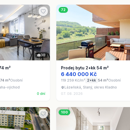
72
30
74 m²
Prodej bytu 2+kk 54 m²
6 440 000 Kč
74 m²
Osobní
119 259 Kč/m²
2+kk
54 m²
Osobní
raha-východ
Lázeňská, Slaný, okres Kladno
0 dní
07. 08. 2026
100