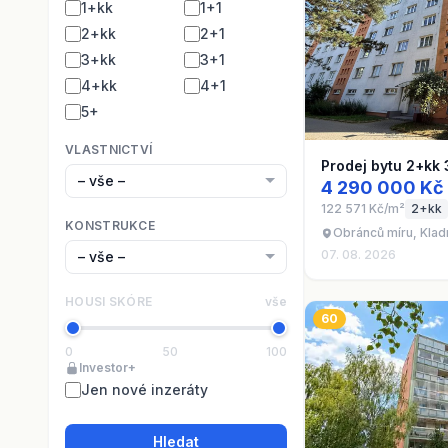
1+kk
1+1
2+kk
2+1
3+kk
3+1
4+kk
4+1
5+
VLASTNICTVÍ
Prodej bytu 2+kk 
4 290 000 Kč
122 571 Kč/m²
2+kk
KONSTRUKCE
Obránců míru, Klad
07. 08. 2026
HOUSI SKÓRE
vše
60
0
50
100
Investor+
Jen nové inzeráty
Hledat