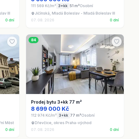
111 569 Kč/m²
3+kk
51 m²
Osobní
av III
Jičínská, Mladá Boleslav - Mladá Boleslav III
0 dní
07. 08. 2026
0 dní
84
Prodej bytu 3+kk 77 m²
8 699 000 Kč
112 974 Kč/m²
3+kk
77 m²
Osobní
řní Město
Dřevčice, okres Praha-východ
0 dní
07. 08. 2026
0 dní