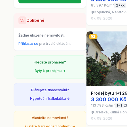
85 897 Kč/m²
2+kk
Kojetická, Neratovi
07. 08. 2026
Oblíbené
Žádné uložené nemovitosti.
52
Přihlaste se
pro trvalé ukládání.
Hledáte pronájem?
Byty k pronájmu →
Plánujete financování?
Prodej bytu 1+1 2
Hypoteční kalkulačka →
3 300 000 Kč
113 793 Kč/m²
1+1
2
Orelská, Kutná Hor
Vlastníte nemovitost?
07. 08. 2026
Zjistěte tržní odhad hodnoty →