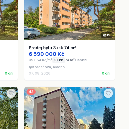
19
Prodej bytu 3+kk 74 m²
6 590 000 Kč
89 054 Kč/m²
3+kk
74 m²
Osobní
Kordačova, Kladno
0 dní
07. 08. 2026
0 dní
42