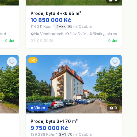
Prodej bytu 4+kk 95 m²
10 850 000 Kč
114 211 Kč/m²
4+kk
95 m²
Osobní
chod
Na Vinohradech, Králův Dvůr - Křižatky, okres Beroun
0 dní
07. 08. 2026
0 dní
52
Video
19
Prodej bytu 3+1 70 m²
9 750 000 Kč
139 286 Kč/m²
3+1
70 m²
Osobní