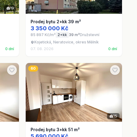
19
Prodej bytu 2+kk 39 m²
3 350 000 Kč
85 897 Kč/m²
2+kk
39 m²
Družstevní
Kojetická, Neratovice, okres Mělník
0 dní
07. 08. 2026
0 dní
60
15
Prodej bytu 3+kk 51 m²
5 690 000 Kč