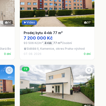
14
Video
37
Prodej bytu 4+kk 77 m²
7 200 000 Kč
93 506 Kč/m²
4+kk
77 m²
Osobní
Stará Boleslav - Brandýs nad Labem, okres Praha-východ
Sídliště II, Kamenice, okres Praha-východ
0 dní
07. 08. 2026
0 dní
72
34