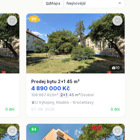
Mapa
60
10
Prodej bytu 2+1 45 m²
4 890 000 Kč
108 667 Kč/m²
2+1
45 m²
Osobní
U Výtopny, Kladno - Kročehlavy
0 dní
07. 08. 2026
0 dní
84