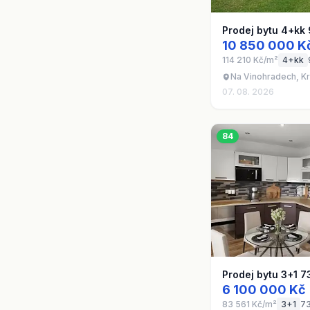
Prodej bytu 4+kk
10 850 000 K
114 210 Kč/m²
4+kk
Na Vinohradech, Kr
07. 08. 2026
84
Prodej bytu 3+1 7
6 100 000 Kč
83 561 Kč/m²
3+1
7