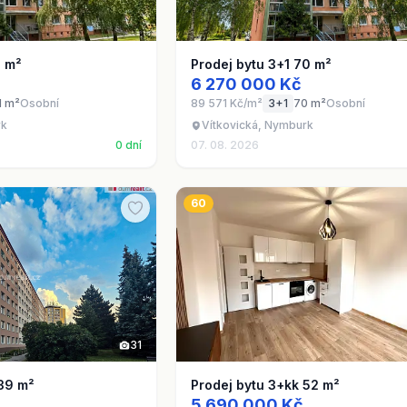
1 m²
Prodej bytu 3+1 70 m²
6 270 000 Kč
1 m²
Osobní
89 571 Kč/m²
3+1
70 m²
Osobní
rk
Vítkovická, Nymburk
0 dní
07. 08. 2026
60
31
 39 m²
Prodej bytu 3+kk 52 m²
5 690 000 Kč