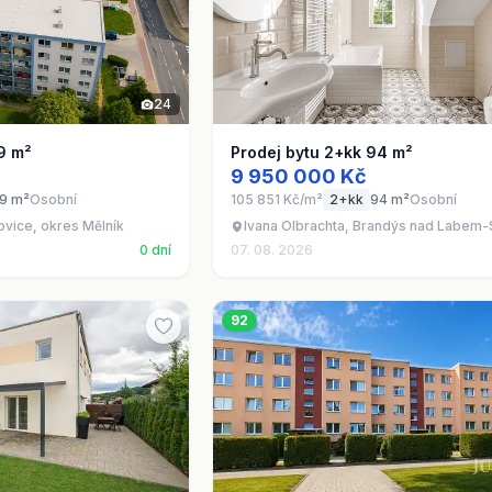
24
9 m²
Prodej bytu 2+kk 94 m²
9 950 000 Kč
9 m²
Osobní
105 851 Kč/m²
2+kk
94 m²
Osobní
ovice, okres Mělník
Ivana Olbrachta, Brandýs nad Labem-
0 dní
07. 08. 2026
92