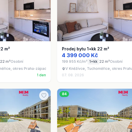
22 m²
Prodej bytu 1+kk 22 m²
4 399 000 Kč
22 m²
Osobní
199 955 Kč/m²
1+kk
22 m²
Osobní
měřice, okres Praha-západ
V Kněžívce, Tuchoměřice, okres Pra
1 den
07. 08. 2026
84