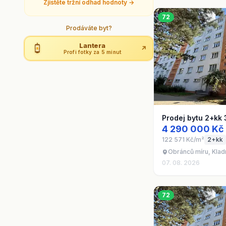
Zjistěte tržní odhad hodnoty →
72
Prodáváte byt?
Lantera
↗
Profi fotky za 5 minut
Prodej bytu 2+kk 
4 290 000 Kč
122 571 Kč/m²
2+kk
Obránců míru, Klad
07. 08. 2026
72