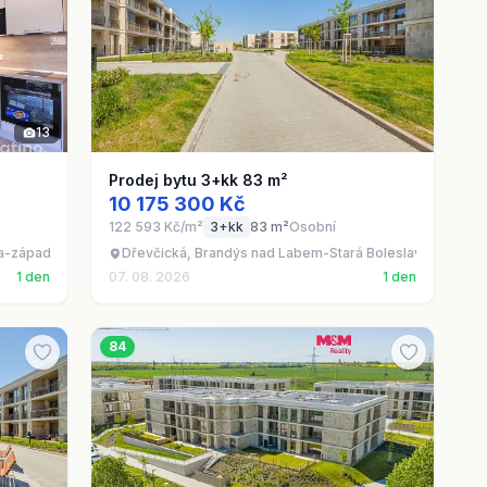
13
Prodej bytu 3+kk 83 m²
10 175 300 Kč
122 593 Kč/m²
3+kk
83 m²
Osobní
ha-západ
Dřevčická, Brandýs nad Labem-Stará Boleslav - Brandý
1 den
07. 08. 2026
1 den
84