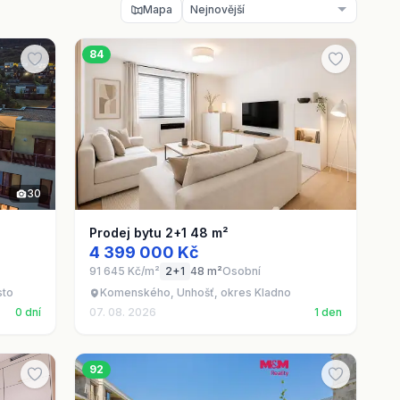
Mapa
84
30
Prodej bytu 2+1 48 m²
4 399 000 Kč
91 645 Kč/m²
2+1
48 m²
Osobní
sto
Komenského, Unhošť, okres Kladno
0 dní
07. 08. 2026
1 den
92