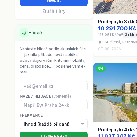
Hledat
Zrušit filtry
Prodej bytu 3+kk
10 291 700 Kč
Hlídač
116 951 Kč/m²
3+kk
Dřevčická, Brandý
Nastavte hlídač podle aktuálních filtrů
07. 08. 2026
— jakmile přibude nová nabídka
odpovídající vašim kritériím (lokalita,
cena, dispozice…), pošleme vám e-
84
mail.
NÁZEV HLÍDAČE
(volitelné)
FREKVENCE
Prodej bytu 4+kk
11 937 247 Kč