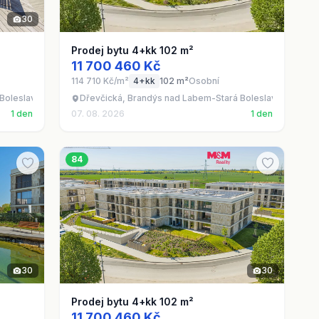
30
Prodej bytu 4+kk 102 m²
11 700 460 Kč
114 710 Kč/m²
4+kk
102 m²
Osobní
Boleslav - Brandýs nad Labem, okres Praha-východ
Dřevčická, Brandýs nad Labem-Stará Boleslav - Brandý
1 den
07. 08. 2026
1 den
84
30
30
Prodej bytu 4+kk 102 m²
11 700 460 Kč