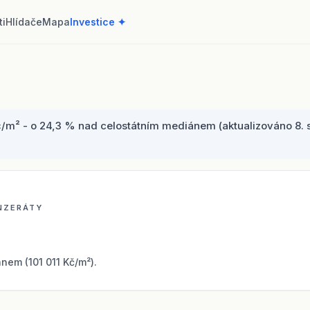
ti
Hlídače
Mapa
Investice ✦
/m² - o 24,3 % nad celostátním mediánem (aktualizováno 8. sr
INZERÁTY
nem (101 011 Kč/m²).