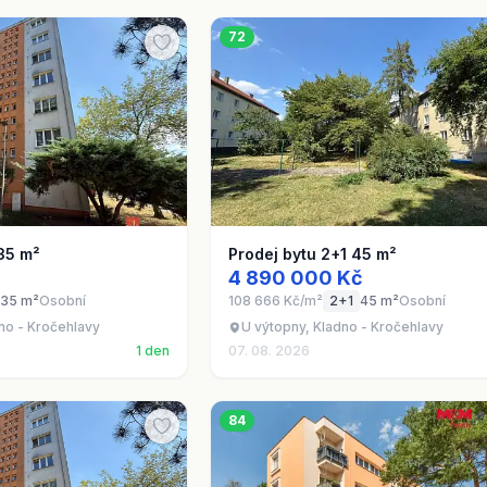
72
35 m²
Prodej bytu 2+1 45 m²
4 890 000 Kč
35 m²
Osobní
108 666 Kč/m²
2+1
45 m²
Osobní
no - Kročehlavy
U výtopny, Kladno - Kročehlavy
1 den
07. 08. 2026
84