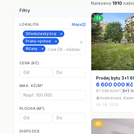
Nalezeno
1910
nabíd
Filtry
72
LOKALITA
Mapa
Středočeský kraj
×
Praha-východ
×
⨯
Říčany
×
CENA (KČ)
Prodej bytu 3+1 6
6 600 000 Kč
MAX. KČ/M²
97 058 Kč/m²
3+1
6
Vodárenská, Kladn
08. 08. 2026
PLOCHA (M²)
52
DISPOZICE