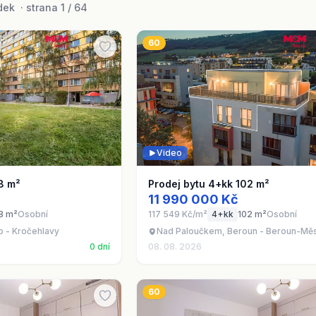
ek · strana 1 / 64
60
Video
8 m²
Prodej bytu 4+kk 102 m²
11 990 000 Kč
8 m²
Osobní
117 549 Kč/m²
4+kk
102 m²
Osobní
o - Kročehlavy
Nad Paloučkem, Beroun - Beroun-Mě
0 dní
08. 08. 2026
60