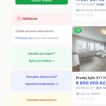
Uložit hlídač
117 031 Kč/m²
4+kk
Dřevčická, Brandý
07. 08. 2026
Oblíbené
72
Žádné uložené nemovitosti.
Přihlaste se
pro trvalé ukládání.
Hledáte pronájem?
Byty k pronájmu →
Plánujete financování?
Prodej bytu 3+1 7
6 600 000 Kč
Hypoteční kalkulačka →
89 189 Kč/m²
3+1
74
Dykova, Mělník
07. 08. 2026
Vlastníte nemovitost?