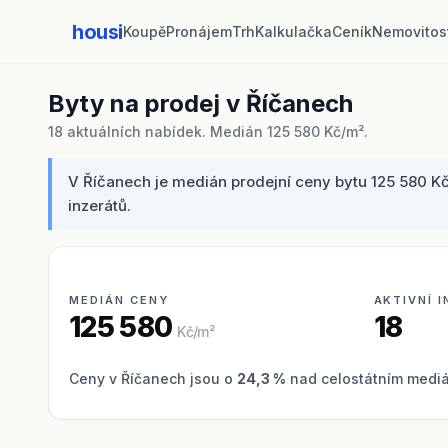
housi
Koupě
Pronájem
Trh
Kalkulačka
Ceník
Nemovitos
Byty na prodej v Říčanech
18 aktuálních nabídek. Medián 125 580 Kč/m².
V Říčanech je medián prodejní ceny bytu 125 580 Kč
inzerátů.
MEDIÁN CENY
AKTIVNÍ 
125 580
18
Kč/m²
Ceny v Říčanech jsou o
24,3 %
nad celostátním mediá