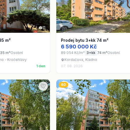
11
35 m²
Prodej bytu 3+kk 74 m²
6 590 000 Kč
35 m²
Osobní
89 054 Kč/m²
3+kk
74 m²
Osobní
no - Kročehlavy
Kordačova, Kladno
1 den
07. 08. 2026
60