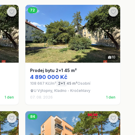
72
10
Prodej bytu 2+1 45 m²
4 890 000 Kč
108 667 Kč/m²
2+1
45 m²
Osobní
U Výtopny, Kladno - Kročehlavy
1 den
07. 08. 2026
1 den
84