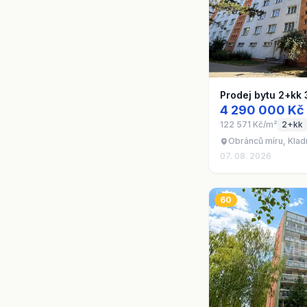
Prodej bytu 2+kk 
4 290 000 Kč
122 571 Kč/m²
2+kk
Obránců míru, Klad
07. 08. 2026
60