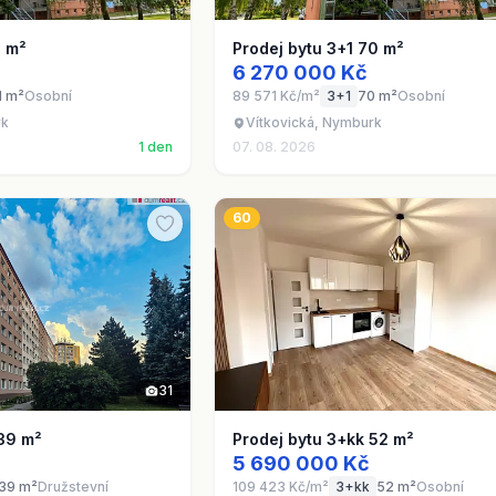
1 m²
Prodej bytu 3+1 70 m²
6 270 000 Kč
1 m²
Osobní
89 571 Kč/m²
3+1
70 m²
Osobní
rk
Vítkovická, Nymburk
1 den
07. 08. 2026
60
31
 39 m²
Prodej bytu 3+kk 52 m²
5 690 000 Kč
39 m²
Družstevní
109 423 Kč/m²
3+kk
52 m²
Osobní