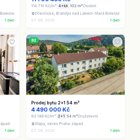
114 710 Kč/m²
4+kk
102 m²
Osobní
Boleslav - Brandýs nad Labem, okres Praha-východ
Dřevčická, Brandýs nad Labem-Stará Boleslav - Brandý
1 den
07. 08. 2026
1 den
82
Prodej bytu 2+1 54 m²
4 490 000 Kč
83 148 Kč/m²
2+1
54 m²
Družstevní
západ
Slapy, okres Praha-západ
1 den
07. 08. 2026
1 den