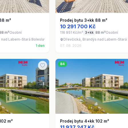
 88 m²
Prodej bytu 3+kk 88 m²
10 291 700 Kč
88 m²
Osobní
116 951 Kč/m²
3+kk
88 m²
Osobní
s nad Labem-Stará Boleslav - Brandýs nad Labem, okres Praha-východ
Dřevčická, Brandýs nad Labem-Stará 
1 den
07. 08. 2026
84
 102 m²
Prodej bytu 4+kk 102 m²
11 937 247 Kč