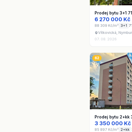
Prodej bytu 3+1 7
6 270 000 Kč
88 309 Kč/m²
3+1
7
Vítkovická, Nymbu
07. 08. 2026
62
Prodej bytu 2+kk
3 350 000 Kč
85 897 Kč/m²
2+kk