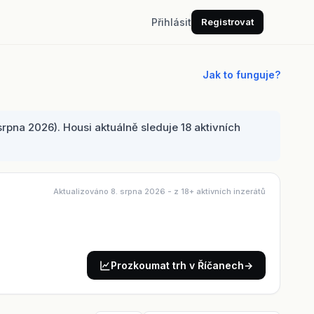
Přihlásit
Registrovat
Jak to funguje?
pna 2026). Housi aktuálně sleduje 18 aktivních
Aktualizováno 8. srpna 2026
- z 18+ aktivních inzerátů
Prozkoumat trh v Říčanech
→