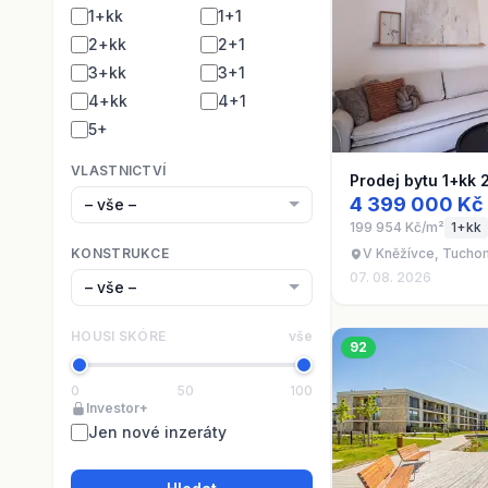
1+kk
1+1
2+kk
2+1
3+kk
3+1
4+kk
4+1
5+
VLASTNICTVÍ
Prodej bytu 1+kk 
4 399 000 Kč
199 954 Kč/m²
1+kk
KONSTRUKCE
V Kněžívce, Tucho
07. 08. 2026
HOUSI SKÓRE
vše
92
0
50
100
Investor+
Jen nové inzeráty