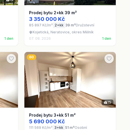
Prodej bytu 2+kk 39 m²
3 350 000 Kč
85 897 Kč/m²
2+kk
39 m²
Družstevní
Kojetická, Neratovice, okres Mělník
1 den
07. 08. 2026
1 den
60
15
Prodej bytu 3+kk 51 m²
5 690 000 Kč
111 569 Kč/m²
3+kk
51 m²
Osobní