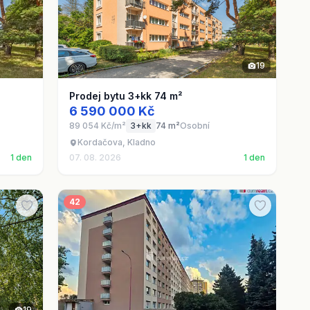
19
Prodej bytu 3+kk 74 m²
6 590 000 Kč
89 054 Kč/m²
3+kk
74 m²
Osobní
Kordačova, Kladno
1 den
07. 08. 2026
1 den
42
19