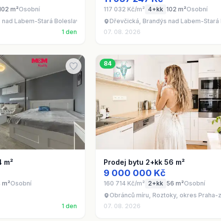
102 m²
Osobní
117 032 Kč/m²
4+kk
102 m²
Osobní
s nad Labem-Stará Boleslav - Brandýs nad Labem, okres Praha-východ
Dřevčická, Brandýs nad Labem-Stará 
1 den
07. 08. 2026
84
4 m²
Prodej bytu 2+kk 56 m²
9 000 000 Kč
 m²
Osobní
160 714 Kč/m²
2+kk
56 m²
Osobní
Obránců míru, Roztoky, okres Praha-
1 den
07. 08. 2026