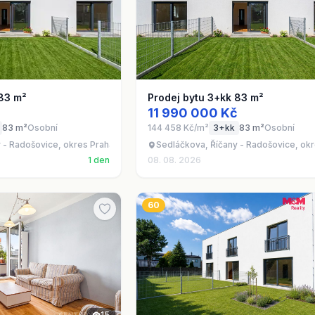
 83 m²
Prodej bytu 3+kk 83 m²
č
11 990 000 Kč
83 m²
Osobní
144 458 Kč/m²
3+kk
83 m²
Osobní
y - Radošovice, okres Praha-východ
Sedláčkova, Říčany - Radošovice, ok
1 den
08. 08. 2026
60
15