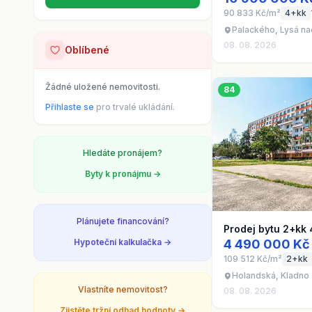
90 833 Kč/m²
4+kk
Palackého, Lysá na
08. 08. 2026
Oblíbené
Žádné uložené nemovitosti.
84
Přihlaste se
pro trvalé ukládání.
Hledáte pronájem?
Byty k pronájmu →
Plánujete financování?
Prodej bytu 2+kk 
Hypoteční kalkulačka →
4 490 000 Kč
109 512 Kč/m²
2+kk
Holandská, Kladno 
Vlastníte nemovitost?
08. 08. 2026
Zjistěte tržní odhad hodnoty →