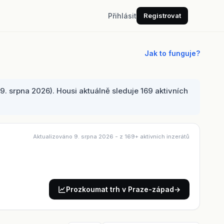
Přihlásit
Registrovat
Jak to funguje?
 srpna 2026). Housi aktuálně sleduje 169 aktivních
Aktualizováno 9. srpna 2026
- z 169+ aktivních inzerátů
Prozkoumat trh v Praze-západ
→