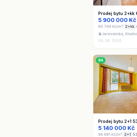
Prodej bytu 2+kk
5 900 000 Kč
90 769 Kč/m²
2+kk
Jerevanská, Kladno
08. 08. 2026
84
Prodej bytu 2+1 5
5 140 000 Kč
96 981 Kč/m²
2+1
5