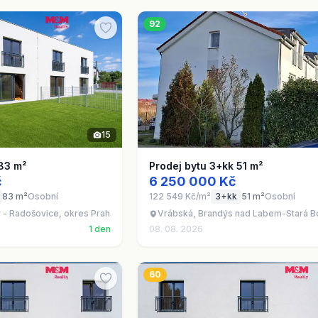
92
15
 83 m²
Prodej bytu 3+kk 51 m²
č
6 250 000 Kč
83 m²
Osobní
122 549 Kč/m²
3+kk
51 m²
Osobní
y - Radošovice, okres Praha-východ
Vrábská, Brandýs nad Labem-Stará B
1 den
08. 08. 2026
60