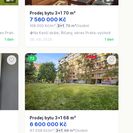
Prodej bytu 3+1 70 m²
7 560 000 Kč
108 000 Kč/m²
3+1
70 m²
Osobní
res Praha-východ
Na Kavčí skále, Říčany, okres Praha-východ
1 den
08. 08. 2026
1 den
72
Prodej bytu 3+1 68 m²
6 600 000 Kč
97 058 Kč/m²
3+1
68 m²
Osobní