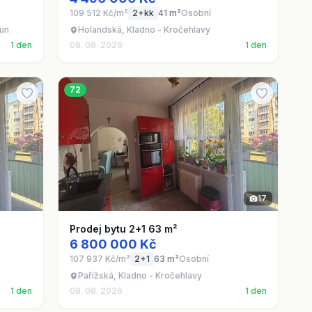
109 512 Kč/m²
2+kk
41 m²
Osobní
oun
Holandská, Kladno - Kročehlavy
1 den
08. 08. 2026
1 den
72
17
Prodej bytu 2+1 63 m²
6 800 000 Kč
107 937 Kč/m²
2+1
63 m²
Osobní
Pařížská, Kladno - Kročehlavy
1 den
08. 08. 2026
1 den