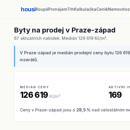
housi
Koupě
Pronájem
Trh
Kalkulačka
Ceník
Nemovitos
Byty na prodej v Praze-západ
67 aktuálních nabídek. Medián 126 619 Kč/m².
V Praze-západ je medián prodejní ceny bytu 126 619
inzerátů.
MEDIÁN CENY
AKTIVNÍ 
126 619
169
Kč/m²
Ceny v Praze-západ jsou o
28,5 %
nad celostátním me