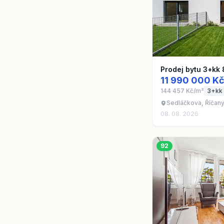
Prodej bytu 3+kk
11 990 000 K
144 457 Kč/m²
3+kk
Sedláčkova, Říčan
08. 08. 2026
92