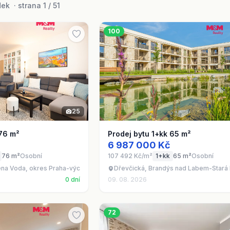
k · strana 1 / 51
100
25
 76 m²
Prodej bytu 1+kk 65 m²
6 987 000 Kč
76 m²
Osobní
107 492 Kč/m²
1+kk
65 m²
Osobní
ena Voda, okres Praha-východ
Dřevčická, Brandýs nad Labem-Stará 
0 dní
09. 08. 2026
72