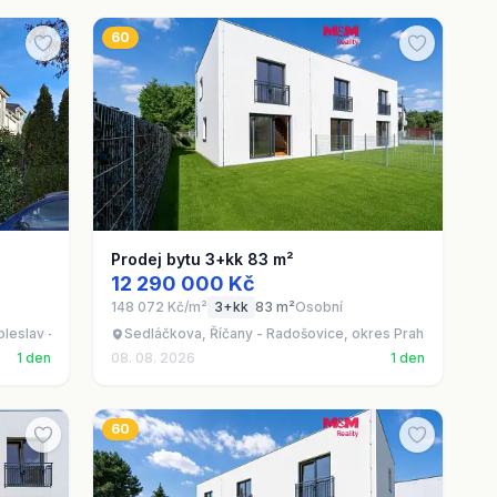
60
Prodej bytu 3+kk 83 m²
12 290 000 Kč
148 072 Kč/m²
3+kk
83 m²
Osobní
oleslav - Brandýs nad Labem, okres Praha-východ
Sedláčkova, Říčany - Radošovice, okres Praha-východ
1 den
08. 08. 2026
1 den
60