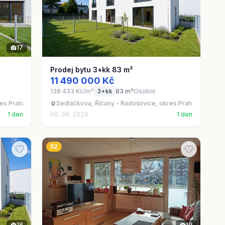
17
Prodej bytu 3+kk 83 m²
11 490 000 Kč
138 433 Kč/m²
3+kk
83 m²
Osobní
res Praha-východ
Sedláčkova, Říčany - Radošovice, okres Praha-východ
1 den
08. 08. 2026
1 den
52
18
19