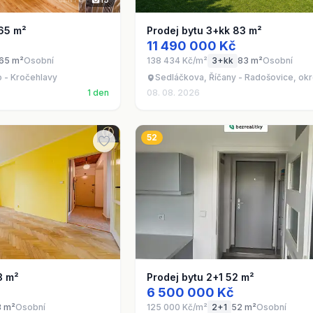
 65 m²
Prodej bytu 3+kk 83 m²
11 490 000 Kč
65 m²
Osobní
138 434 Kč/m²
3+kk
83 m²
Osobní
 - Kročehlavy
Sedláčkova, Říčany - Radošovice, ok
1 den
08. 08. 2026
52
3 m²
Prodej bytu 2+1 52 m²
6 500 000 Kč
3 m²
Osobní
125 000 Kč/m²
2+1
52 m²
Osobní