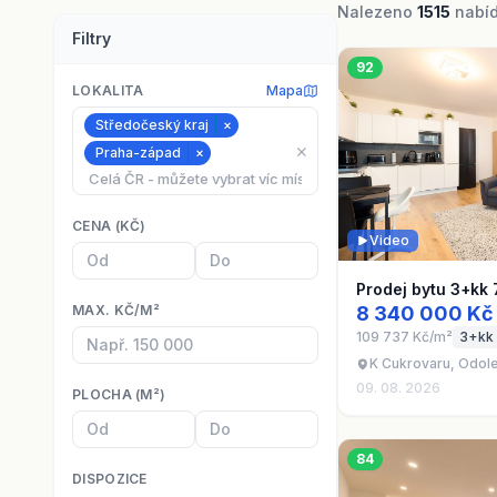
Nalezeno
1515
nabíde
Filtry
92
LOKALITA
Mapa
Středočeský kraj
×
⨯
Praha-západ
×
CENA (KČ)
Video
Prodej bytu 3+kk
MAX. KČ/M²
8 340 000 Kč
109 737 Kč/m²
3+kk
K Cukrovaru, Odol
09. 08. 2026
PLOCHA (M²)
84
DISPOZICE