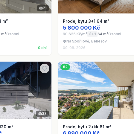
21
4 m²
Prodej bytu 3+1 64 m²
5 800 000 Kč
 m²
Osobní
90 625 Kč/m²
3+1
64 m²
Osobní
Na Spořilově, Benešov
0 dní
09. 08. 2026
92
33
 120 m²
Prodej bytu 2+kk 61 m²
č
6 890 000 Kč