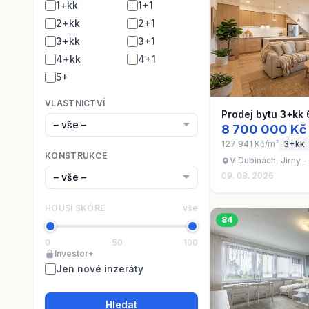
1+kk
1+1
2+kk
2+1
3+kk
3+1
4+kk
4+1
5+
VLASTNICTVÍ
Prodej bytu 3+kk
8 700 000 Kč
127 941 Kč/m²
3+kk
KONSTRUKCE
V Dubinách, Jirny 
09. 08. 2026
HOUSI SKÓRE
vše
84
0
50
100
Investor+
Jen nové inzeráty
Hledat