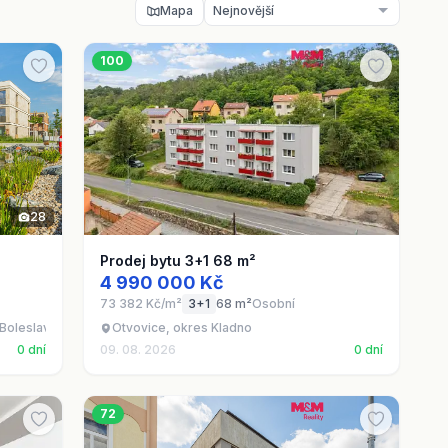
Mapa
100
28
Prodej bytu 3+1 68 m²
4 990 000 Kč
73 382 Kč/m²
3+1
68 m²
Osobní
Boleslav - Brandýs nad Labem, okres Praha-východ
Otvovice, okres Kladno
0 dní
09. 08. 2026
0 dní
72