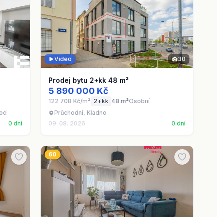
Video
30
Prodej bytu 2+kk 48 m²
5 890 000 Kč
122 708 Kč/m²
2+kk
48 m²
Osobní
hod
Průchodní, Kladno
0 dní
09. 08. 2026
0 dní
60