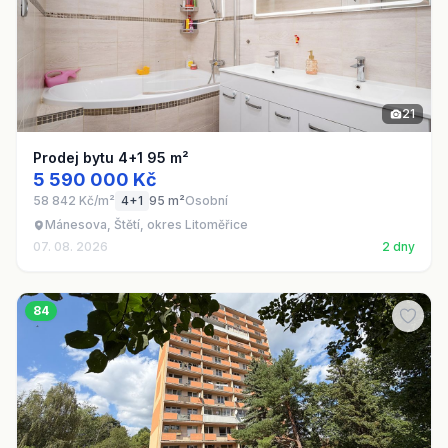
21
Prodej bytu 4+1 95 m²
5 590 000 Kč
58 842 Kč/m²
4+1
95 m²
Osobní
Mánesova, Štětí, okres Litoměřice
07. 08. 2026
2 dny
84