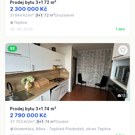
Prodej bytu 3+1 72 m²
2 300 000 Kč
31 944 Kč/m²
3+1
72 m²
Družstevní
Teplice
08. 08. 2026
1 den
92
13
Prodej bytu 3+1 74 m²
2 790 000 Kč
37 703 Kč/m²
3+1
74 m²
Osobní
Studentská, Bílina - Teplické Předměstí, okres Teplice