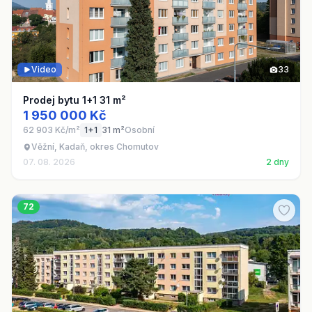
Video
33
Prodej bytu 1+1 31 m²
1 950 000 Kč
62 903 Kč/m²
1+1
31 m²
Osobní
Věžní, Kadaň, okres Chomutov
07. 08. 2026
2 dny
72