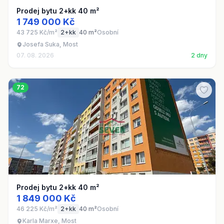
Prodej bytu 2+kk 40 m²
1 749 000 Kč
43 725 Kč/m²
2+kk
40 m²
Osobní
Josefa Suka, Most
07. 08. 2026
2 dny
72
Prodej bytu 2+kk 40 m²
1 849 000 Kč
46 225 Kč/m²
2+kk
40 m²
Osobní
Karla Marxe, Most