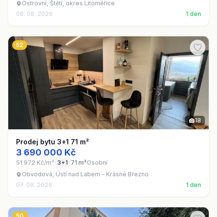
Ostrovní, Štětí, okres Litoměřice
08. 08. 2026
1 den
52
18
Prodej bytu 3+1 71 m²
3 690 000 Kč
51 972 Kč/m²
3+1
71 m²
Osobní
Obvodová, Ústí nad Labem - Krásné Březno
07. 08. 2026
1 den
50