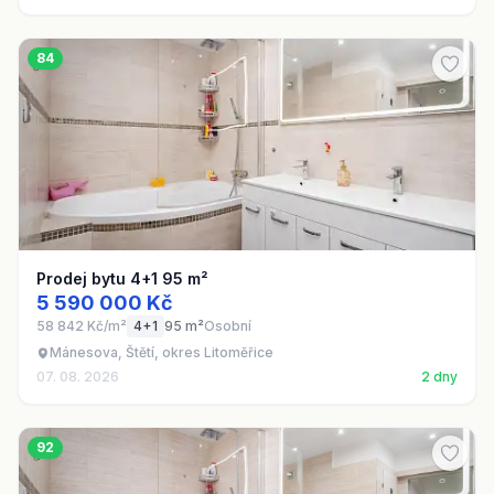
84
Prodej bytu 4+1 95 m²
5 590 000 Kč
58 842 Kč/m²
4+1
95 m²
Osobní
Mánesova, Štětí, okres Litoměřice
07. 08. 2026
2 dny
92