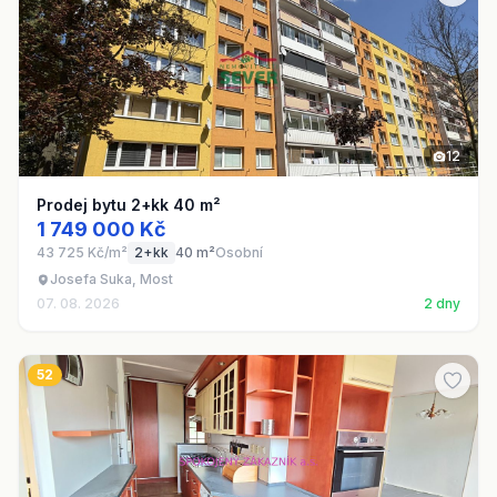
12
Prodej bytu 2+kk 40 m²
1 749 000 Kč
43 725 Kč/m²
2+kk
40 m²
Osobní
Josefa Suka, Most
07. 08. 2026
2 dny
52