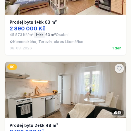
Prodej bytu 1+kk 63 m²
2 890 000 Kč
45 873 Kč/m²
1+kk
63 m²
Osobní
Komenského, Terezín, okres Litoměřice
08. 08. 2026
1 den
60
18
Prodej bytu 2+kk 48 m²