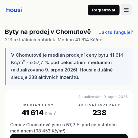
housi
Registrovat
Byty na prodej v Chomutově
Jak to funguje?
213 aktuálních nabídek. Medián 41 614 Kč/m².
V Chomutově je medián prodejní ceny bytu 41 614
Kč/m² - o 57,7 % pod celostátním mediánem
(aktualizováno 9. srpna 2026). Housi aktuálně
sleduje 238 aktivních inzerátů.
Aktualizováno 9. srpna 2026
MEDIÁN CENY
AKTIVNÍ INZERÁTY
41 614
238
Kč/m²
Ceny v Chomutově jsou o
57,7 %
pod celostátním
mediánem (98 453 Kč/m²).