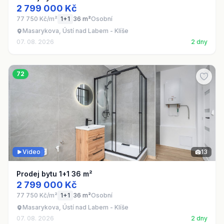
2 799 000 Kč
77 750 Kč/m²
1+1
36 m²
Osobní
Masarykova, Ústí nad Labem - Klíše
07. 08. 2026
2 dny
72
Video
13
Prodej bytu 1+1 36 m²
2 799 000 Kč
77 750 Kč/m²
1+1
36 m²
Osobní
Masarykova, Ústí nad Labem - Klíše
07. 08. 2026
2 dny