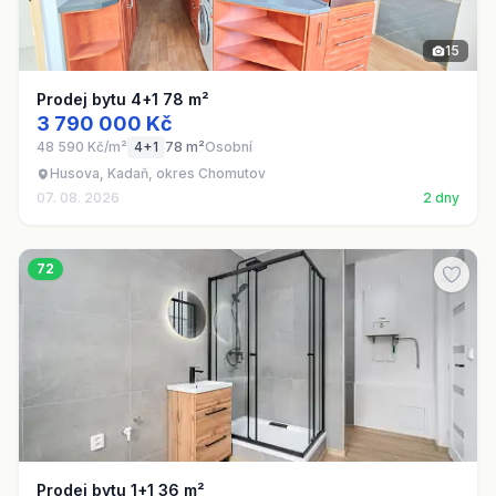
15
Prodej bytu 4+1 78 m²
3 790 000 Kč
48 590 Kč/m²
4+1
78 m²
Osobní
Husova, Kadaň, okres Chomutov
07. 08. 2026
2 dny
72
Prodej bytu 1+1 36 m²