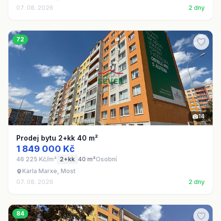
07. 08. 2026
2 dny
72
14
Prodej bytu 2+kk 40 m²
1 849 000 Kč
46 225 Kč/m²
2+kk
40 m²
Osobní
Karla Marxe, Most
07. 08. 2026
2 dny
84