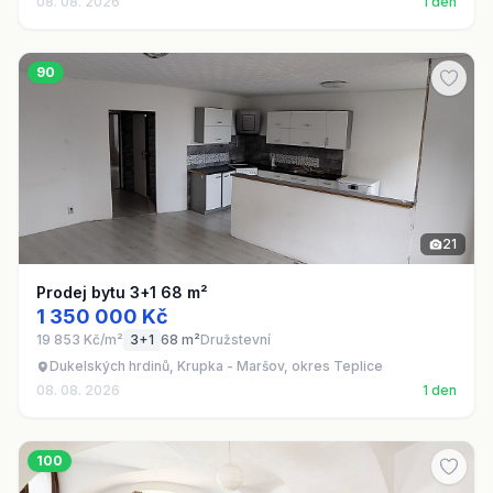
08. 08. 2026
1 den
90
21
Prodej bytu 3+1 68 m²
1 350 000 Kč
19 853 Kč/m²
3+1
68 m²
Družstevní
Dukelských hrdinů, Krupka - Maršov, okres Teplice
08. 08. 2026
1 den
100