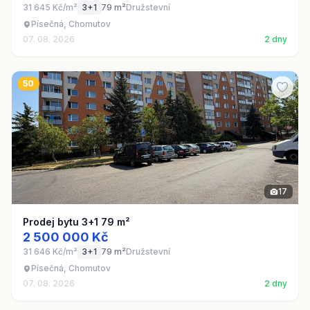
31 645 Kč/m²
3+1
79 m²
Družstevní
Písečná, Chomutov
07. 08. 2026
2 dny
50
17
Prodej bytu 3+1 79 m²
2 500 000 Kč
31 646 Kč/m²
3+1
79 m²
Družstevní
Písečná, Chomutov
07. 08. 2026
2 dny