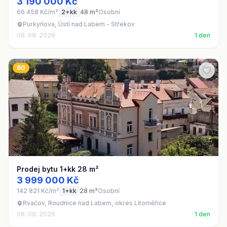
3 190 000 Kč
66 458 Kč/m²
2+kk
48 m²
Osobní
Purkyňova, Ústí nad Labem - Střekov
08. 08. 2026
1 den
60
Prodej bytu 1+kk 28 m²
3 999 000 Kč
142 821 Kč/m²
1+kk
28 m²
Osobní
Rvačov, Roudnice nad Labem, okres Litoměřice
08. 08. 2026
1 den