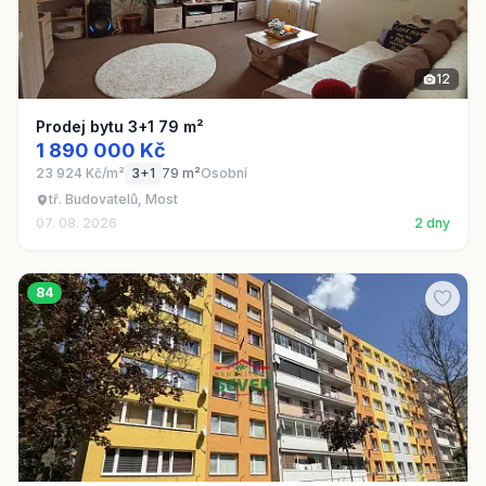
12
Prodej bytu 3+1 79 m²
1 890 000 Kč
23 924 Kč/m²
3+1
79 m²
Osobní
tř. Budovatelů, Most
07. 08. 2026
2 dny
84