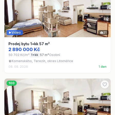
Video
21
Prodej bytu 1+kk 57 m²
2 890 000 Kč
50 702 Kč/m²
1+kk
57 m²
Osobní
Komenského, Terezín, okres Litoměřice
08. 08. 2026
1 den
100