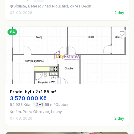
Sídliště, Benešov nad Ploučnicí, okres Děčín
07. 08. 2026
2 dny
84
Prodej bytu 2+1 65 m²
3 570 000 Kč
54 923 Kč/m²
2+1
65 m²
Osobní
nám. Petra Obrovce, Louny
07. 08. 2026
2 dny