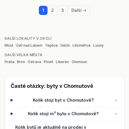
1
2
3
Další →
DALŠÍ LOKALITY V OKOLÍ
Most
·
Ústí nad Labem
·
Teplice
·
Děčín
·
Litoměřice
·
Louny
DALŠÍ VELKÁ MĚSTA
Praha
·
Brno
·
Ostrava
·
Plzeň
·
Liberec
·
Olomouc
Časté otázky: byty v Chomutově
Kolik stojí byt v Chomutově?
Kolik stojí m² bytu v Chomutově?
Kolik bytů je aktuálně na prodej v