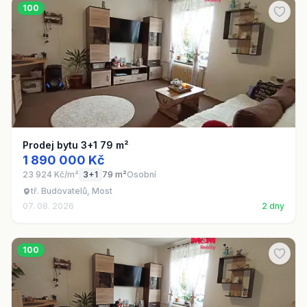
100
Prodej bytu 3+1 79 m²
1 890 000 Kč
23 924 Kč/m²
3+1
79 m²
Osobní
tř. Budovatelů, Most
07. 08. 2026
2 dny
100