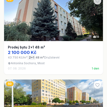
19
Prodej bytu 2+1 48 m²
2 100 000 Kč
43 750 Kč/m²
2+1
48 m²
Družstevní
Antonína Sochora, Most
07. 08. 2026
1 den
50