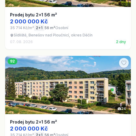
Prodej bytu 2+1 56 m²
2 000 000 Kč
35 714 Kč/m²
2+1
56 m²
Osobní
Sídliště, Benešov nad Ploučnicí, okres Děčín
07. 08. 2026
2 dny
92
24
Prodej bytu 2+1 56 m²
2 000 000 Kč
35 714 Kč/m²
2+1
56 m²
Osobní