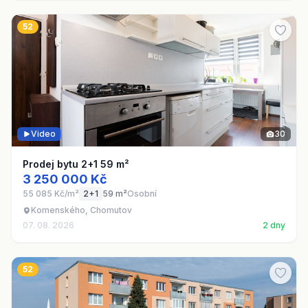
52
Video
30
Prodej bytu 2+1 59 m²
3 250 000 Kč
55 085 Kč/m²
2+1
59 m²
Osobní
Komenského, Chomutov
07. 08. 2026
2 dny
52