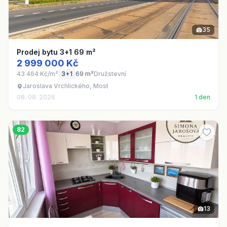
35
Prodej bytu 3+1 69 m²
2 999 000 Kč
43 464 Kč/m²
3+1
69 m²
Družstevní
Jaroslava Vrchlického, Most
08. 08. 2026
1 den
82
13