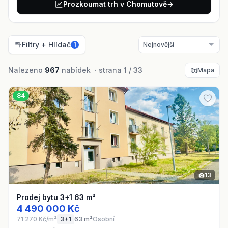
Prozkoumat trh v Chomutově
→
Filtry + Hlídač
1
Nalezeno
967
nabídek · strana 1 / 33
Mapa
84
13
Prodej bytu 3+1 63 m²
4 490 000 Kč
71 270 Kč/m²
3+1
63 m²
Osobní