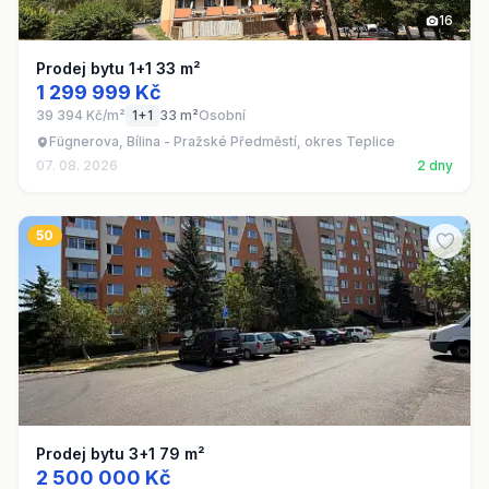
16
Prodej bytu 1+1 33 m²
1 299 999 Kč
39 394 Kč/m²
1+1
33 m²
Osobní
Fügnerova, Bílina - Pražské Předměstí, okres Teplice
07. 08. 2026
2 dny
50
Prodej bytu 3+1 79 m²
2 500 000 Kč