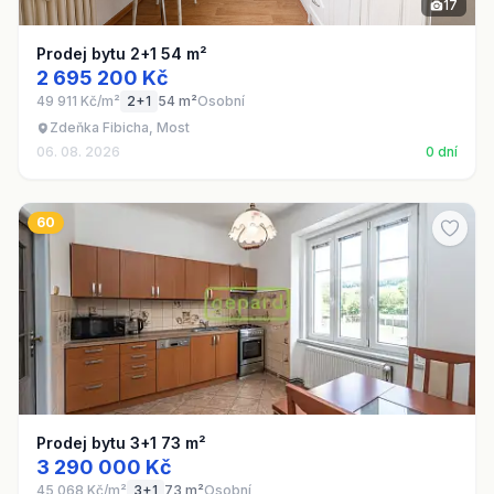
17
Prodej bytu 2+1 54 m²
2 695 200 Kč
49 911 Kč/m²
2+1
54 m²
Osobní
Zdeňka Fibicha, Most
06. 08. 2026
0 dní
60
Prodej bytu 3+1 73 m²
3 290 000 Kč
45 068 Kč/m²
3+1
73 m²
Osobní