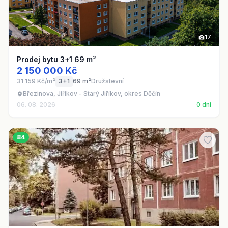
17
Prodej bytu 3+1 69 m²
2 150 000 Kč
31 159 Kč/m²
3+1
69 m²
Družstevní
Březinova, Jiříkov - Starý Jiříkov, okres Děčín
06. 08. 2026
0 dní
84