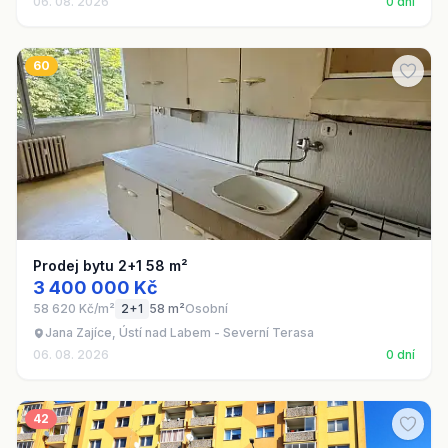
06. 08. 2026
0 dní
60
Prodej bytu 2+1 58 m²
3 400 000 Kč
58 620 Kč/m²
2+1
58 m²
Osobní
Jana Zajíce, Ústí nad Labem - Severní Terasa
06. 08. 2026
0 dní
42