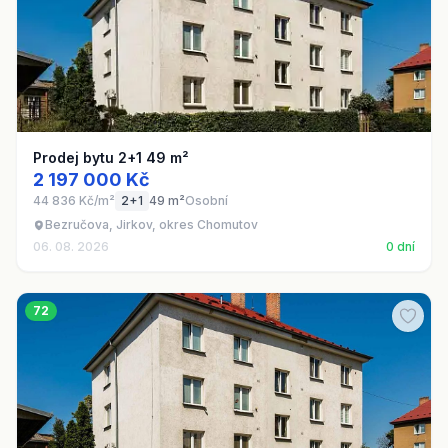
Prodej bytu 2+1 49 m²
2 197 000 Kč
44 836 Kč/m²
2+1
49 m²
Osobní
Bezručova, Jirkov, okres Chomutov
06. 08. 2026
0 dní
72