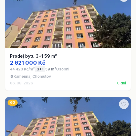
Prodej bytu 3+1 59 m²
2 621 000 Kč
44 423 Kč/m²
3+1
59 m²
Osobní
Kamenná, Chomutov
06. 08. 2026
0 dní
60