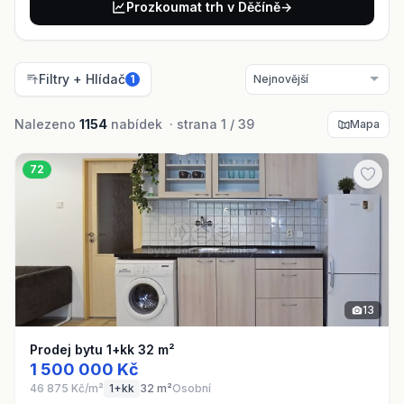
Prozkoumat trh v Děčíně
→
Filtry + Hlídač
1
Nalezeno
1154
nabídek · strana 1 / 39
Mapa
72
13
Prodej bytu 1+kk 32 m²
1 500 000 Kč
46 875 Kč/m²
1+kk
32 m²
Osobní