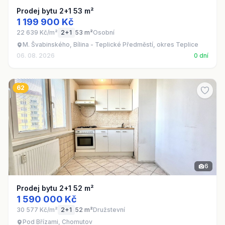
Prodej bytu 2+1 53 m²
1 199 900 Kč
22 639 Kč/m²
2+1
53 m²
Osobní
M. Švabinského, Bílina - Teplické Předměstí, okres Teplice
06. 08. 2026
0 dní
62
6
Prodej bytu 2+1 52 m²
1 590 000 Kč
30 577 Kč/m²
2+1
52 m²
Družstevní
Pod Břízami, Chomutov