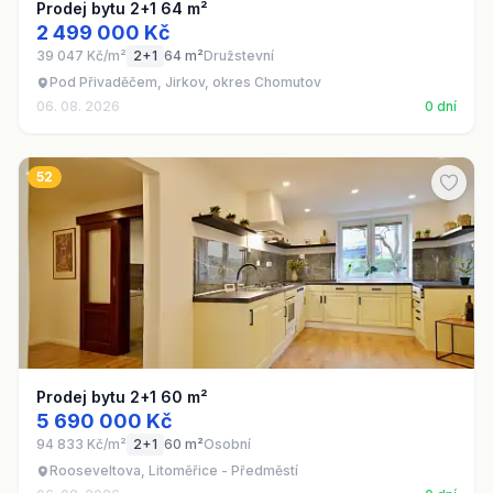
Prodej bytu 2+1 64 m²
2 499 000 Kč
39 047 Kč/m²
2+1
64 m²
Družstevní
Pod Přivaděčem, Jirkov, okres Chomutov
06. 08. 2026
0 dní
52
Prodej bytu 2+1 60 m²
5 690 000 Kč
94 833 Kč/m²
2+1
60 m²
Osobní
Rooseveltova, Litoměřice - Předměstí