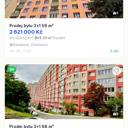
5
Prodej bytu 3+1 59 m²
2 621 000 Kč
44 424 Kč/m²
3+1
59 m²
Osobní
Kamenná, Chomutov
06. 08. 2026
0 dní
90
9
Prodej bytu 3+1 68 m²