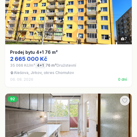
7
Prodej bytu 4+1 76 m²
2 665 000 Kč
35 066 Kč/m²
4+1
76 m²
Družstevní
Alešova, Jirkov, okres Chomutov
06. 08. 2026
0 dní
92