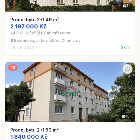
11
Prodej bytu 2+1 49 m²
2 197 000 Kč
44 837 Kč/m²
2+1
49 m²
Osobní
Bezručova, Jirkov, okres Chomutov
06. 08. 2026
0 dní
42
15
Prodej bytu 2+1 50 m²
1 840 000 Kč