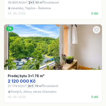
36 800 Kč/m²
2+1
50 m²
Družstevní
Jaselská, Teplice - Řetenice
06. 08. 2026
0 dní
74
Prodej bytu 3+1 78 m²
2 120 000 Kč
27 179 Kč/m²
3+1
78 m²
Družstevní
Pionýrů, Jirkov, okres Chomutov
06. 08. 2026
0 dní