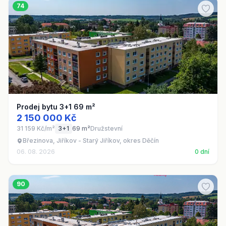
74
Prodej bytu 3+1 69 m²
2 150 000 Kč
31 159 Kč/m²
3+1
69 m²
Družstevní
Březinova, Jiříkov - Starý Jiříkov, okres Děčín
06. 08. 2026
0 dní
90