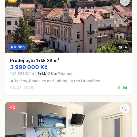
Video
24
Prodej bytu 1+kk 28 m²
3 999 000 Kč
142 821 Kč/m²
1+kk
28 m²
Osobní
Rvačov, Roudnice nad Labem, okres Litoměřice
06. 08. 2026
0 dní
42