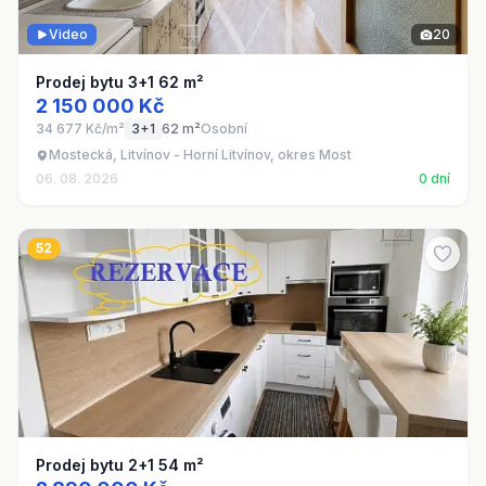
Video
20
Prodej bytu 3+1 62 m²
2 150 000 Kč
34 677 Kč/m²
3+1
62 m²
Osobní
Mostecká, Litvínov - Horní Litvínov, okres Most
06. 08. 2026
0 dní
52
Prodej bytu 2+1 54 m²