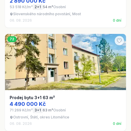
2 890 000 Kč
53 518 Kč/m²
2+1
54 m²
Osobní
Slovenského národního povstání, Most
06. 08. 2026
0 dní
72
Prodej bytu 3+1 63 m²
4 490 000 Kč
71 269 Kč/m²
3+1
63 m²
Osobní
Ostrovní, Štětí, okres Litoměřice
06. 08. 2026
0 dní