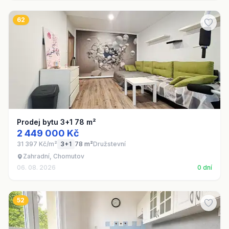
62
Prodej bytu 3+1 78 m²
2 449 000 Kč
31 397 Kč/m²
3+1
78 m²
Družstevní
Zahradní, Chomutov
06. 08. 2026
0 dní
52