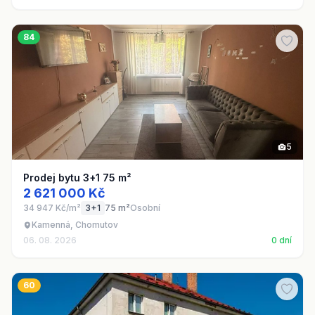
84
5
Prodej bytu 3+1 75 m²
2 621 000 Kč
34 947 Kč/m²
3+1
75 m²
Osobní
Kamenná, Chomutov
06. 08. 2026
0 dní
60