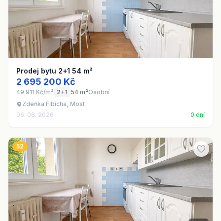
Prodej bytu 2+1 54 m²
2 695 200 Kč
49 911 Kč/m²
2+1
54 m²
Osobní
Zdeňka Fibicha, Most
06. 08. 2026
0 dní
52