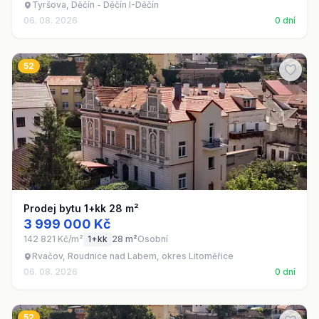
Tyršova, Děčín - Děčín I-Děčín
06. 08. 2026
0 dní
52
Prodej bytu 1+kk 28 m²
3 999 000 Kč
142 821 Kč/m²
1+kk
28 m²
Osobní
Rvačov, Roudnice nad Labem, okres Litoměřice
06. 08. 2026
0 dní
52