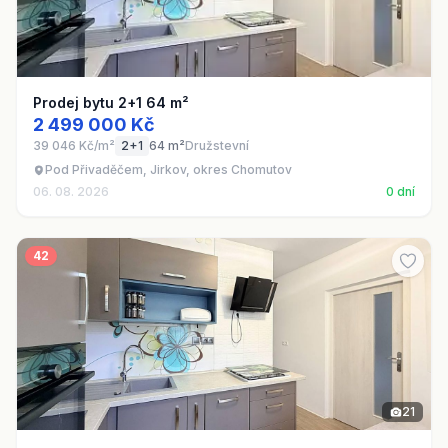
Prodej bytu 2+1 64 m²
2 499 000 Kč
39 046 Kč/m²
2+1
64 m²
Družstevní
Pod Přivaděčem, Jirkov, okres Chomutov
06. 08. 2026
0 dní
42
21