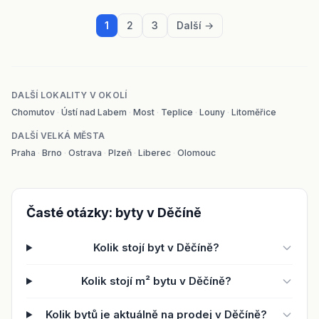
1
2
3
Další →
DALŠÍ LOKALITY V OKOLÍ
Chomutov
·
Ústí nad Labem
·
Most
·
Teplice
·
Louny
·
Litoměřice
DALŠÍ VELKÁ MĚSTA
Praha
·
Brno
·
Ostrava
·
Plzeň
·
Liberec
·
Olomouc
Časté otázky: byty v Děčíně
Kolik stojí byt v Děčíně?
Kolik stojí m² bytu v Děčíně?
Kolik bytů je aktuálně na prodej v Děčíně?