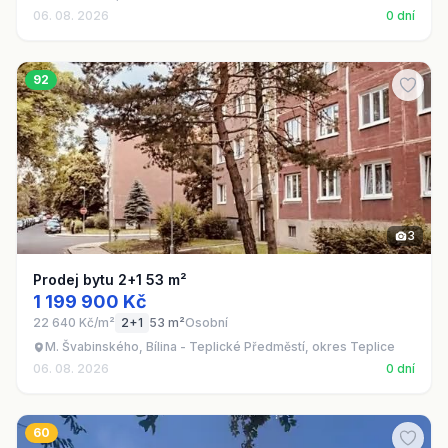
06. 08. 2026
0 dní
92
3
Prodej bytu 2+1 53 m²
1 199 900 Kč
22 640 Kč/m²
2+1
53 m²
Osobní
M. Švabinského, Bílina - Teplické Předměstí, okres Teplice
06. 08. 2026
0 dní
60