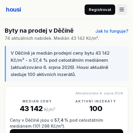
housi
Registrovat
Byty na prodej v Děčíně
Jak to funguje?
74 aktuálních nabídek. Medián 43 142 Kč/m².
V Děčíně je medián prodejní ceny bytu 43 142
Kč/m² - o 57,4 % pod celostátním mediánem
(aktualizováno 6. srpna 2026). Housi aktuálně
sleduje 100 aktivních inzerátů.
Aktualizováno 6. srpna 2026
MEDIÁN CENY
AKTIVNÍ INZERÁTY
43 142
100
Kč/m²
Ceny v Děčíně jsou o
57,4 %
pod celostátním
mediánem (101 298 Kč/m²).