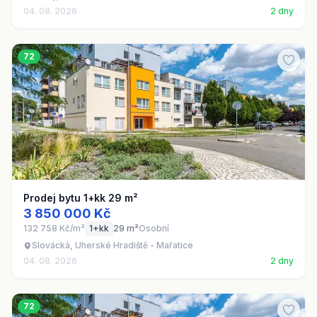
04. 08. 2026
2 dny
72
Prodej bytu 1+kk 29 m²
3 850 000 Kč
132 758 Kč/m²
1+kk
29 m²
Osobní
Slovácká, Uherské Hradiště - Mařatice
04. 08. 2026
2 dny
72