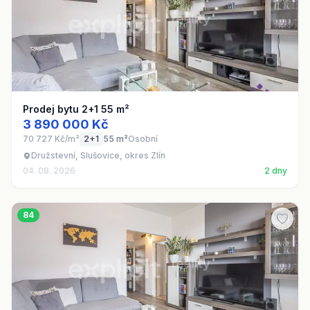
Prodej bytu 2+1 55 m²
3 890 000 Kč
70 727 Kč/m²
2+1
55 m²
Osobní
Družstevní, Slušovice, okres Zlín
04. 08. 2026
2 dny
84