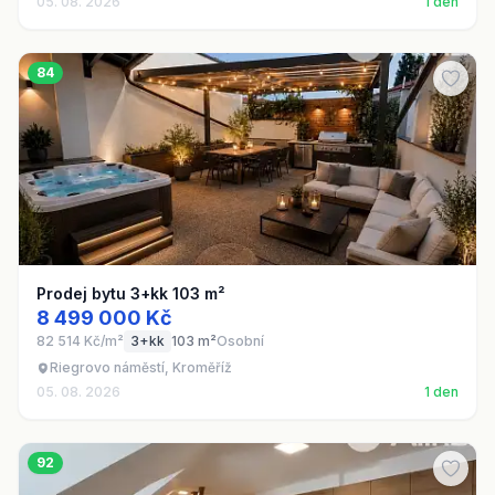
05. 08. 2026
1 den
84
Prodej bytu 3+kk 103 m²
8 499 000 Kč
82 514 Kč/m²
3+kk
103 m²
Osobní
Riegrovo náměstí, Kroměříž
05. 08. 2026
1 den
92