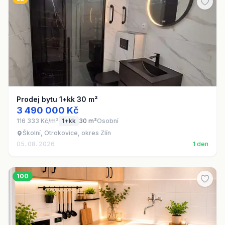
Prodej bytu 1+kk 30 m²
3 490 000 Kč
116 333 Kč/m²
1+kk
30 m²
Osobní
Školní, Otrokovice, okres Zlín
05. 08. 2026
1 den
100