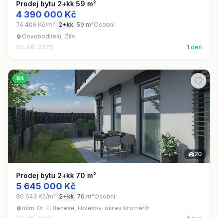
Prodej bytu 2+kk 59 m²
4 390 000 Kč
74 406 Kč/m²
2+kk
59 m²
Osobní
Osvoboditelů, Zlín
05. 08. 2026
1 den
84
20
Prodej bytu 2+kk 70 m²
5 645 000 Kč
80 643 Kč/m²
2+kk
70 m²
Osobní
nám. Dr. E. Beneše, Holešov, okres Kroměříž