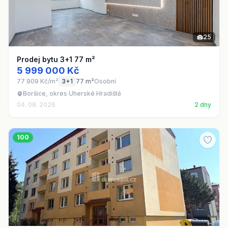
25
Prodej bytu 3+1 77 m²
5 999 000 Kč
77 909 Kč/m²
3+1
77 m²
Osobní
Boršice, okres Uherské Hradiště
04. 08. 2026
2 dny
100