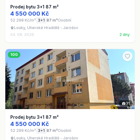
Prodej bytu 3+1 87 m²
4 550 000 Kč
52 298 Kč/m²
3+1
87 m²
Osobní
Louky, Uherské Hradiště - Jarošov
04. 08. 2026
2 dny
100
31
Prodej bytu 3+1 87 m²
4 550 000 Kč
52 299 Kč/m²
3+1
87 m²
Osobní
Louky, Uherské Hradiště - Jarošov