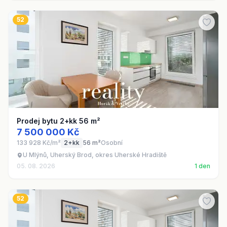
52
Prodej bytu 2+kk 56 m²
7 500 000 Kč
133 928 Kč/m²
2+kk
56 m²
Osobní
U Mlýnů, Uherský Brod, okres Uherské Hradiště
05. 08. 2026
1 den
52