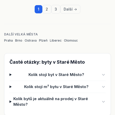
1
2
3
Další →
DALŠÍ VELKÁ MĚSTA
Praha
·
Brno
·
Ostrava
·
Plzeň
·
Liberec
·
Olomouc
Časté otázky: byty v Staré Město
Kolik stojí byt v Staré Město?
Kolik stojí m² bytu v Staré Město?
Kolik bytů je aktuálně na prodej v Staré
Město?