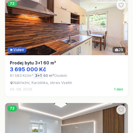
72
Video
29
Prodej bytu 3+1 60 m²
3 695 000 Kč
61 583 Kč/m²
3+1
60 m²
Osobní
Nábřežní, Karolinka, okres Vsetín
05. 08. 2026
1 den
72