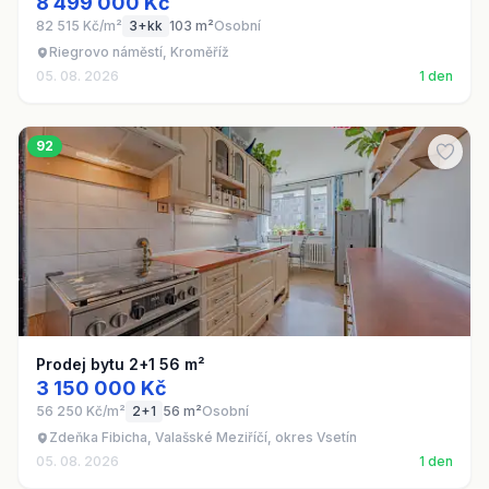
8 499 000 Kč
82 515 Kč/m²
3+kk
103 m²
Osobní
Riegrovo náměstí, Kroměříž
05. 08. 2026
1 den
92
Prodej bytu 2+1 56 m²
3 150 000 Kč
56 250 Kč/m²
2+1
56 m²
Osobní
Zdeňka Fibicha, Valašské Meziříčí, okres Vsetín
05. 08. 2026
1 den