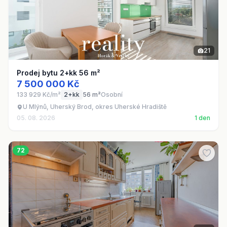
21
Prodej bytu 2+kk 56 m²
7 500 000 Kč
133 929 Kč/m²
2+kk
56 m²
Osobní
U Mlýnů, Uherský Brod, okres Uherské Hradiště
05. 08. 2026
1 den
72