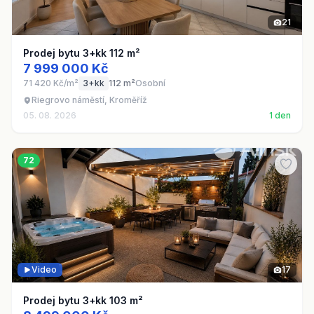
21
Prodej bytu 3+kk 112 m²
7 999 000 Kč
71 420 Kč/m²
3+kk
112 m²
Osobní
Riegrovo náměstí, Kroměříž
05. 08. 2026
1 den
72
Video
17
Prodej bytu 3+kk 103 m²