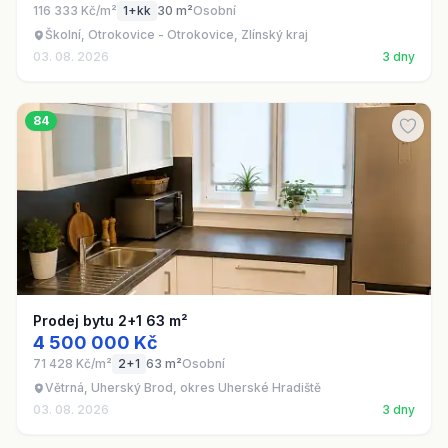
116 333 Kč/m²
1+kk
30 m²
Osobní
Školní, Otrokovice - Otrokovice, Zlínský kraj
03. 08. 2026
3 dny
84
Prodej bytu 2+1 63 m²
4 500 000 Kč
71 428 Kč/m²
2+1
63 m²
Osobní
Větrná, Uherský Brod, okres Uherské Hradiště
03. 08. 2026
3 dny