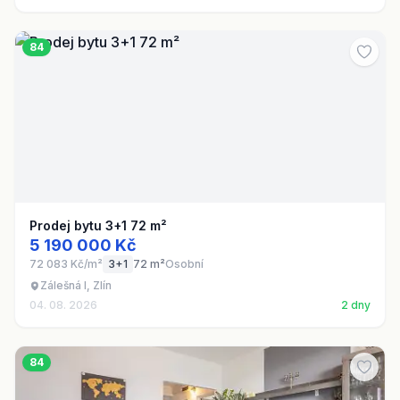
84
Prodej bytu 3+1 72 m²
5 190 000 Kč
72 083 Kč/m²
3+1
72 m²
Osobní
Zálešná I, Zlín
04. 08. 2026
2 dny
84