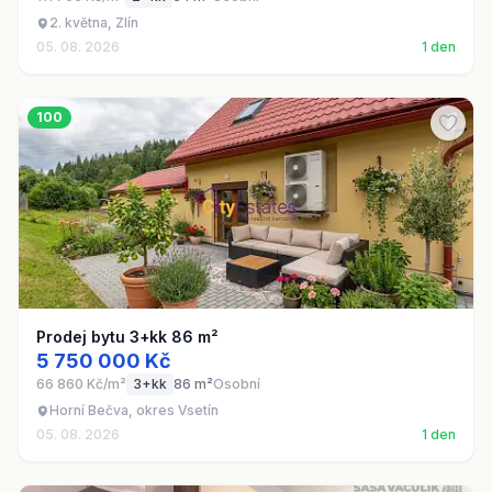
2. května, Zlín
05. 08. 2026
1 den
100
Prodej bytu 3+kk 86 m²
5 750 000 Kč
66 860 Kč/m²
3+kk
86 m²
Osobní
Horní Bečva, okres Vsetín
05. 08. 2026
1 den