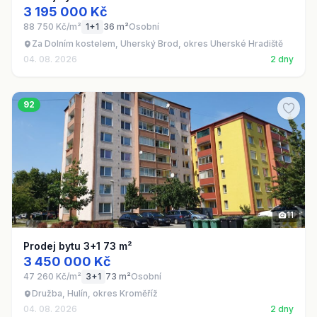
3 195 000 Kč
88 750 Kč/m²
1+1
36 m²
Osobní
Za Dolním kostelem, Uherský Brod, okres Uherské Hradiště
04. 08. 2026
2 dny
92
11
Prodej bytu 3+1 73 m²
3 450 000 Kč
47 260 Kč/m²
3+1
73 m²
Osobní
Družba, Hulín, okres Kroměříž
04. 08. 2026
2 dny