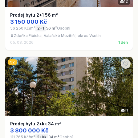
12
Prodej bytu 2+1 56 m²
3 150 000 Kč
56 250 Kč/m²
2+1
56 m²
Osobní
Zdeňka Fibicha, Valašské Meziříčí, okres Vsetín
05. 08. 2026
1 den
52
11
Prodej bytu 2+kk 34 m²
3 800 000 Kč
111 765 Kč/m²
2+kk
34 m²
Osobní