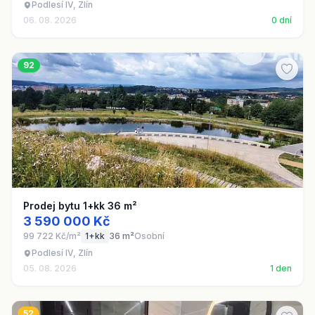
Podlesí IV, Zlín
06. 08. 2026
0 dní
92
Prodej bytu 1+kk 36 m²
3 590 000 Kč
99 722 Kč/m²
1+kk
36 m²
Osobní
Podlesí IV, Zlín
05. 08. 2026
1 den
52