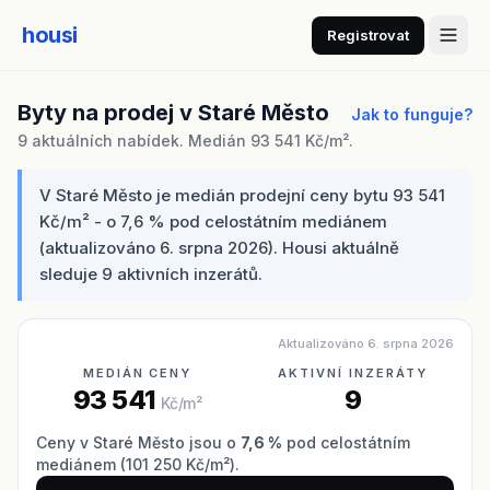
housi
Registrovat
Byty na prodej v Staré Město
Jak to funguje?
9 aktuálních nabídek. Medián 93 541 Kč/m².
V Staré Město je medián prodejní ceny bytu 93 541
Kč/m² - o 7,6 % pod celostátním mediánem
(aktualizováno 6. srpna 2026). Housi aktuálně
sleduje 9 aktivních inzerátů.
Aktualizováno 6. srpna 2026
MEDIÁN CENY
AKTIVNÍ INZERÁTY
93 541
9
Kč/m²
Ceny v Staré Město jsou o
7,6 %
pod celostátním
mediánem (101 250 Kč/m²).