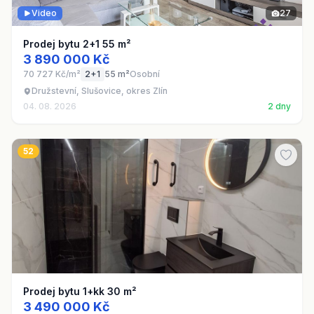
Video
27
Prodej bytu 2+1 55 m²
3 890 000 Kč
70 727 Kč/m²
2+1
55 m²
Osobní
Družstevní, Slušovice, okres Zlín
04. 08. 2026
2 dny
52
Prodej bytu 1+kk 30 m²
3 490 000 Kč