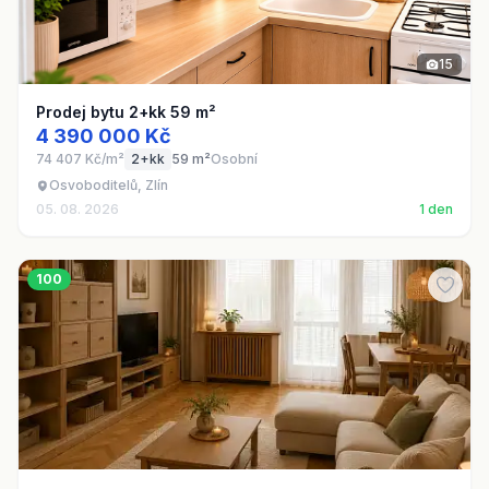
15
Prodej bytu 2+kk 59 m²
4 390 000 Kč
74 407 Kč/m²
2+kk
59 m²
Osobní
Osvoboditelů, Zlín
05. 08. 2026
1 den
100