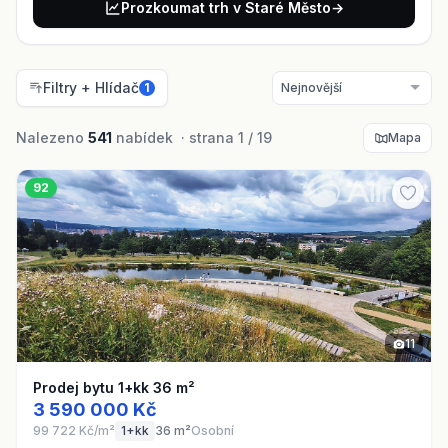
Prozkoumat trh v Staré Město
→
Filtry + Hlídač
1
Nalezeno
541
nabídek · strana 1 / 19
Mapa
92
11
Prodej bytu 1+kk 36 m²
3 590 000 Kč
99 722 Kč/m²
1+kk
36 m²
Osobní