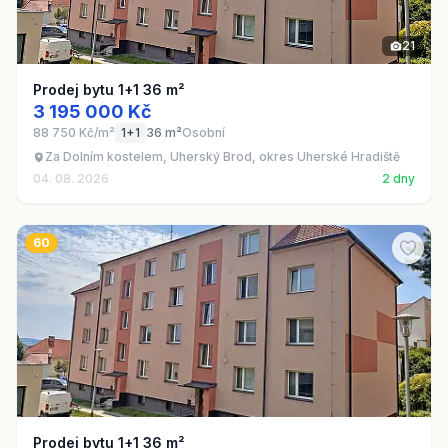
21
Prodej bytu 1+1 36 m²
3 195 000 Kč
88 750 Kč/m²
1+1
36 m²
Osobní
Za Dolním kostelem, Uherský Brod, okres Uherské Hradiště
04. 08. 2026
2 dny
60
Prodej bytu 1+1 36 m²