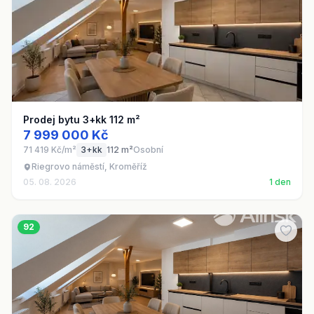
Prodej bytu 3+kk 112 m²
7 999 000 Kč
71 419 Kč/m²
3+kk
112 m²
Osobní
Riegrovo náměstí, Kroměříž
05. 08. 2026
1 den
92