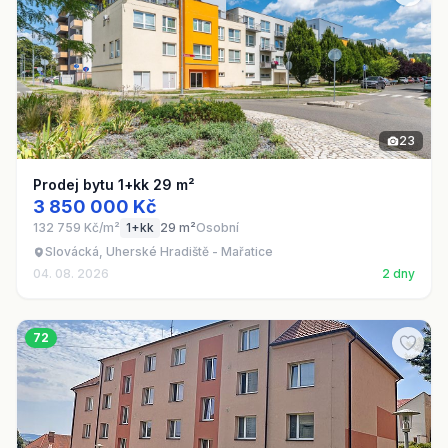
23
Prodej bytu 1+kk 29 m²
3 850 000 Kč
132 759 Kč/m²
1+kk
29 m²
Osobní
Slovácká, Uherské Hradiště - Mařatice
04. 08. 2026
2 dny
72