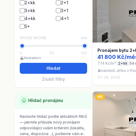
2+kk
2+1
3+kk
3+1
4+kk
4+1
5+
HOUSI SKÓRE
vše
Pronájem bytu 2+
0
50
100
41 800 Kč/mě
Investor+
774 Kč/m²
2+kk
54 
Hledat
náměstí Jiřího z P
07. 08. 2026
Zrušit filtry
60
Hlídač pronájmu
Nastavte hlídač podle aktuálních filtrů
— jakmile přibude nový pronájem
odpovídající vašim kritériím (lokalita,
cena, dispozice…), pošleme vám e-