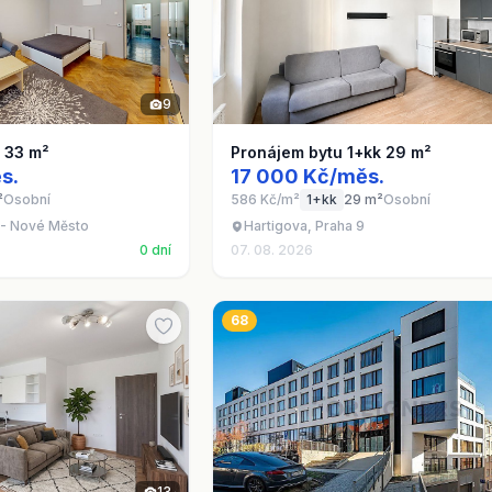
9
1 33 m²
Pronájem bytu 1+kk 29 m²
s.
17 000 Kč/měs.
²
Osobní
586 Kč/m²
1+kk
29 m²
Osobní
 - Nové Město
Hartigova, Praha 9
0 dní
07. 08. 2026
68
13