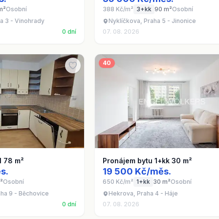
m²
Osobní
388 Kč/m²
3+kk
90 m²
Osobní
a 3 - Vinohrady
Nyklíčkova, Praha 5 - Jinonice
0 dní
07. 08. 2026
40
1 78 m²
Pronájem bytu 1+kk 30 m²
s.
19 500 Kč/měs.
²
Osobní
650 Kč/m²
1+kk
30 m²
Osobní
ha 9 - Běchovice
Hekrova, Praha 4 - Háje
0 dní
07. 08. 2026