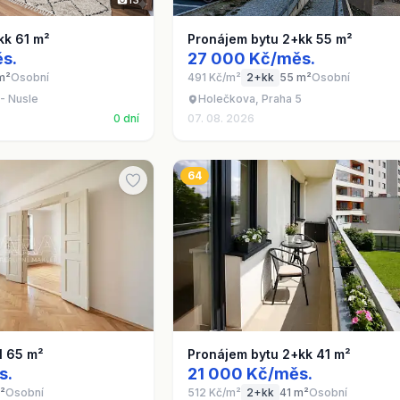
kk 61 m²
Pronájem bytu 2+kk 55 m²
s.
27 000 Kč/měs.
m²
Osobní
491 Kč/m²
2+kk
55 m²
Osobní
- Nusle
Holečkova, Praha 5
0 dní
07. 08. 2026
64
1 65 m²
Pronájem bytu 2+kk 41 m²
s.
21 000 Kč/měs.
²
Osobní
512 Kč/m²
2+kk
41 m²
Osobní