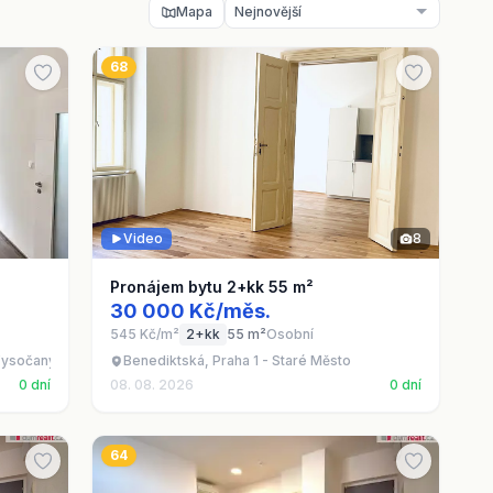
Mapa
68
Video
8
Pronájem bytu 2+kk 55 m²
30 000 Kč/měs.
545 Kč/m²
2+kk
55 m²
Osobní
Vysočany
Benediktská, Praha 1 - Staré Město
0 dní
08. 08. 2026
0 dní
64