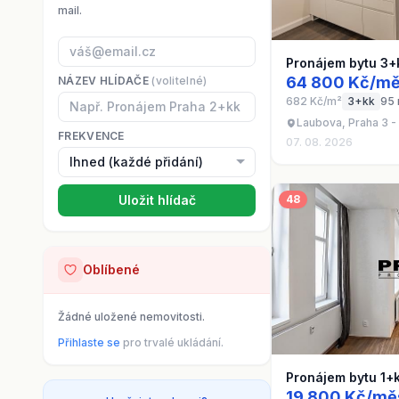
mail.
Pronájem bytu 3+
64 800 Kč/mě
NÁZEV HLÍDAČE
(volitelné)
682 Kč/m²
3+kk
95
Laubova, Praha 3 -
FREKVENCE
07. 08. 2026
Uložit hlídač
48
Oblíbené
Žádné uložené nemovitosti.
Přihlaste se
pro trvalé ukládání.
Pronájem bytu 1+
19 800 Kč/mě