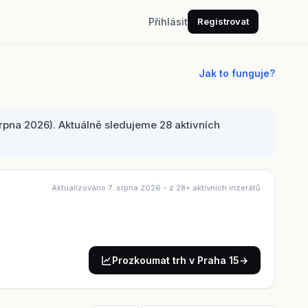
Přihlásit
Registrovat
Jak to funguje?
rpna 2026). Aktuálně sledujeme 28 aktivních
Aktualizováno 7. srpna 2026
- z 28+ aktivních inzerátů
Prozkoumat trh v Praha 15
→