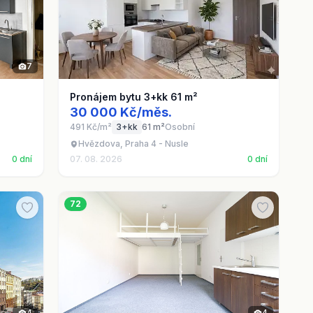
7
Pronájem bytu 3+kk 61 m²
30 000 Kč/měs.
491 Kč/m²
3+kk
61 m²
Osobní
Hvězdova, Praha 4 - Nusle
0 dní
07. 08. 2026
0 dní
72
4
4