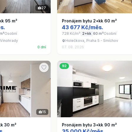
27
kk 95 m²
Pronájem bytu 2+kk 60 m²
s.
43 677 Kč/měs.
 m²
Osobní
728 Kč/m²
2+kk
60 m²
Osobní
 Vinohrady
Holečkova, Praha 5 - Smíchov
0 dní
07. 08. 2026
92
15
kk 30 m²
Pronájem bytu 3+kk 90 m²
s.
35 000 Kč/měs.