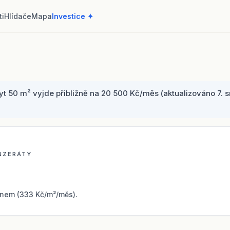
ti
Hlídače
Mapa
Investice ✦
 50 m² vyjde přibližně na 20 500 Kč/měs (aktualizováno 7. s
INZERÁTY
nem (333 Kč/m²/měs).