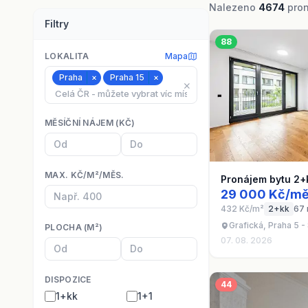
Nalezeno
4674
pron
Filtry
88
LOKALITA
Mapa
Praha
×
Praha 15
×
⨯
MĚSÍČNÍ NÁJEM (KČ)
MAX. KČ/M²/MĚS.
Pronájem bytu 2+
29 000 Kč/mě
432 Kč/m²
2+kk
67
Grafická, Praha 5 
PLOCHA (M²)
07. 08. 2026
DISPOZICE
44
1+kk
1+1