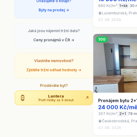
Uvažujete o koupi?
660 Kč/m²
1+kk
30 
Byty na prodej →
Lucemburská, Prah
07. 08. 2026
Jaká jsou nájemní tržní data?
100
Ceny pronájmů v ČR →
Vlastníte nemovitost?
Zjistěte tržní odhad hodnoty →
Prodáváte byt?
Lantera
↗
Pronájem bytu 2+
Profi fotky za 5 minut
24 000 Kč/mě
307 Kč/m²
2+1
78 m
Českobrodská, Pra
07. 08. 2026