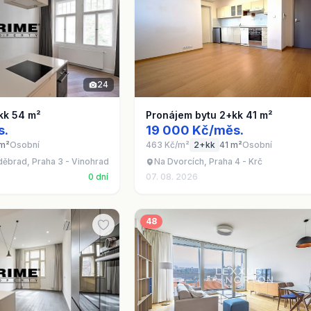
24
kk 54 m²
Pronájem bytu 2+kk 41 m²
s.
19 000 Kč/měs.
m²
Osobní
463 Kč/m²
2+kk
41 m²
Osobní
oděbrad, Praha 3 - Vinohrady
Na Dvorcích, Praha 4 - Krč
0 dní
07. 08. 2026
48