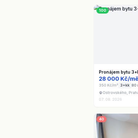
100
Pronájem bytu 3+
28 000 Kč/mě
350 Kč/m²
3+kk
80
Ostrovského, Prah
07. 08. 2026
40