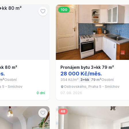
100
kk 80 m²
Pronájem bytu 3+kk 79 m²
s.
28 000 Kč/měs.
 m²
Osobní
354 Kč/m²
3+kk
79 m²
Osobní
a 5 - Smíchov
Ostrovského, Praha 5 - Smíchov
0 dní
07. 08. 2026
48