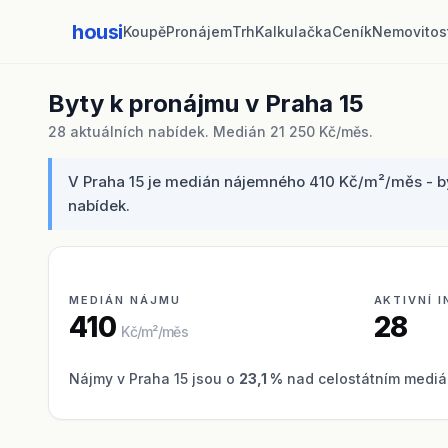
housi
Koupě
Pronájem
Trh
Kalkulačka
Ceník
Nemovitos
Byty k pronájmu v Praha 15
28 aktuálních nabídek. Medián 21 250 Kč/měs.
V Praha 15 je medián nájemného 410 Kč/m²/měs - byt
nabídek.
MEDIÁN NÁJMU
AKTIVNÍ 
410
28
Kč/m²/měs
Nájmy v Praha 15 jsou o
23,1 %
nad celostátním mediá