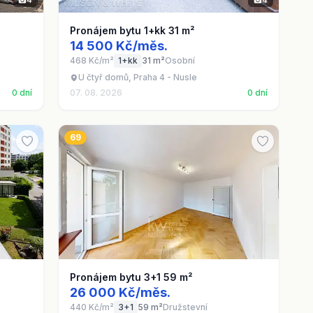
Pronájem bytu 1+kk 31 m²
14 500 Kč/měs.
468 Kč/m²
1+kk
31 m²
Osobní
U čtyř domů, Praha 4 - Nusle
0 dní
07. 08. 2026
0 dní
69
Pronájem bytu 3+1 59 m²
26 000 Kč/měs.
440 Kč/m²
3+1
59 m²
Družstevní