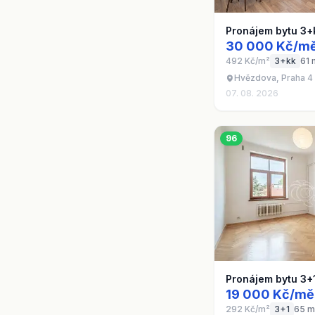
Pronájem bytu 3+
30 000 Kč/mě
492 Kč/m²
3+kk
61 
Hvězdova, Praha 4 
07. 08. 2026
96
Pronájem bytu 3+
19 000 Kč/mě
292 Kč/m²
3+1
65 m