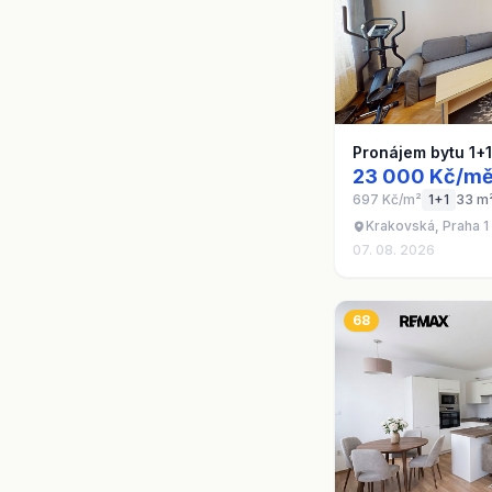
Pronájem bytu 1+
23 000 Kč/mě
697 Kč/m²
1+1
33 m
Krakovská, Praha 1
07. 08. 2026
68