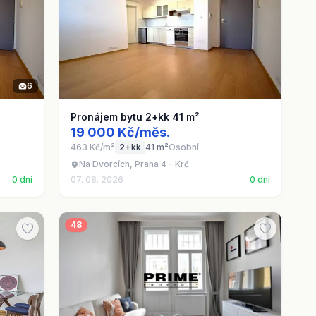
6
Pronájem bytu 2+kk 41 m²
19 000 Kč/měs.
463 Kč/m²
2+kk
41 m²
Osobní
Na Dvorcích, Praha 4 - Krč
0 dní
07. 08. 2026
0 dní
48