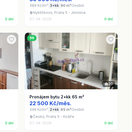
389 Kč/m²
3+kk
90 m²
Osobní
Nyklíčkova, Praha 5 - Jinonice
0 dní
07. 08. 2026
0 dní
96
20
Pronájem bytu 2+kk 65 m²
22 500 Kč/měs.
346 Kč/m²
2+kk
65 m²
Osobní
Česká, Praha 5 - Košíře
0 dní
07. 08. 2026
0 dní