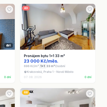
40
6
Pronájem bytu 1+1 33 m²
23 000 Kč/měs.
696 Kč/m²
1+1
33 m²
Osobní
Krakovská, Praha 1 - Nové Město
0 dní
07. 08. 2026
0 dní
68