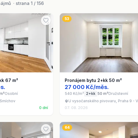
ájmů · strana 1 / 156
53
kk 67 m²
Pronájem bytu 2+kk 50 m²
s.
27 000 Kč/měs.
 m²
Osobní
540 Kč/m²
2+kk
50 m²
Družstevní
- Smíchov
U vysočanského pivovaru, Praha 9 - 
0 dní
07. 08. 2026
64