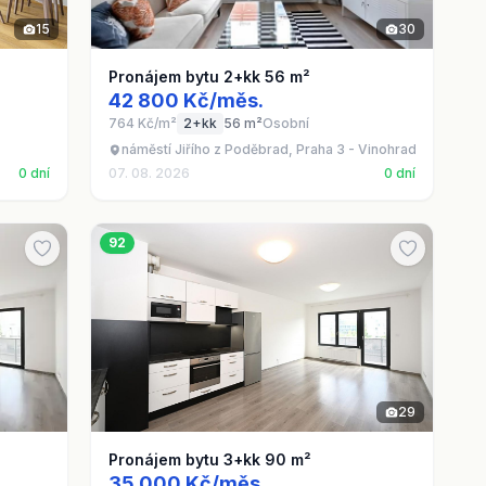
15
30
Pronájem bytu 2+kk 56 m²
42 800 Kč/měs.
764 Kč/m²
2+kk
56 m²
Osobní
náměstí Jiřího z Poděbrad, Praha 3 - Vinohrady
0 dní
07. 08. 2026
0 dní
92
29
Pronájem bytu 3+kk 90 m²
35 000 Kč/měs.