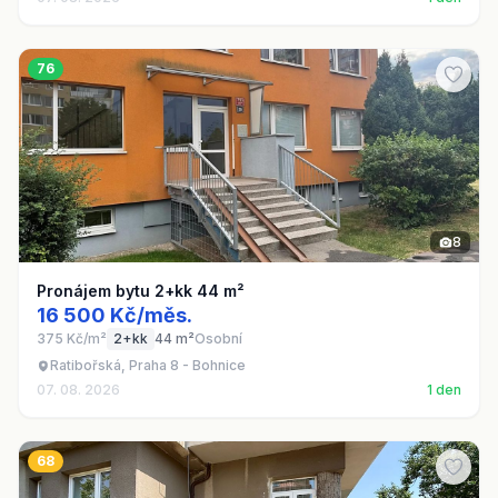
76
8
Pronájem bytu 2+kk 44 m²
16 500 Kč/měs.
375 Kč/m²
2+kk
44 m²
Osobní
Ratibořská, Praha 8 - Bohnice
07. 08. 2026
1 den
68