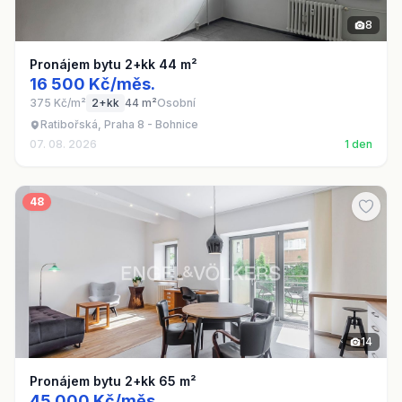
8
Pronájem bytu 2+kk 44 m²
16 500 Kč/měs.
375 Kč/m²
2+kk
44 m²
Osobní
Ratibořská, Praha 8 - Bohnice
07. 08. 2026
1 den
48
14
Pronájem bytu 2+kk 65 m²
45 000 Kč/měs.