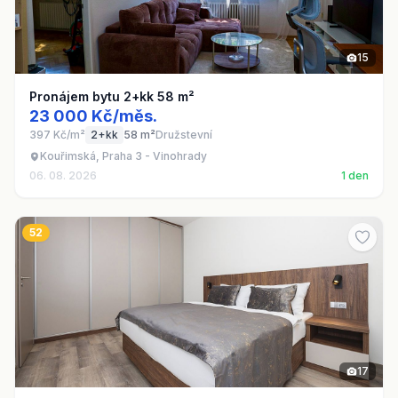
15
Pronájem bytu 2+kk 58 m²
23 000 Kč/měs.
397 Kč/m²
2+kk
58 m²
Družstevní
Kouřimská, Praha 3 - Vinohrady
06. 08. 2026
1 den
52
17