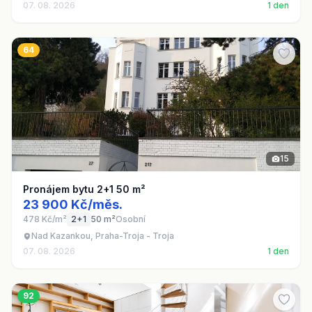
07. 08. 2026
1 den
64
15
Pronájem bytu 2+1 50 m²
23 900 Kč/měs.
478 Kč/m²
2+1
50 m²
Osobní
Nad Kazankou, Praha-Troja - Troja
07. 08. 2026
1 den
92