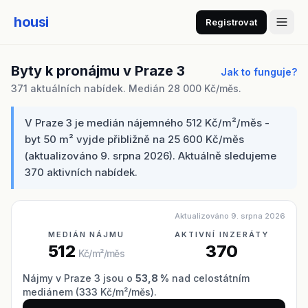
housi
Registrovat
Byty k pronájmu v Praze 3
Jak to funguje?
371 aktuálních nabídek. Medián 28 000 Kč/měs.
V Praze 3 je medián nájemného 512 Kč/m²/měs -
byt 50 m² vyjde přibližně na 25 600 Kč/měs
(aktualizováno 9. srpna 2026). Aktuálně sledujeme
370 aktivních nabídek.
Aktualizováno 9. srpna 2026
MEDIÁN NÁJMU
AKTIVNÍ INZERÁTY
512
370
Kč/m²/měs
Nájmy v Praze 3 jsou o
53,8 %
nad celostátním
mediánem (333 Kč/m²/měs).