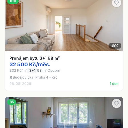
100
10
Pronájem bytu 3+1 98 m²
32 500 Kč/měs.
332 Kč/m²
3+1
98 m²
Osobní
Budějovická, Praha 4 - Krč
08. 08. 2026
1 den
85