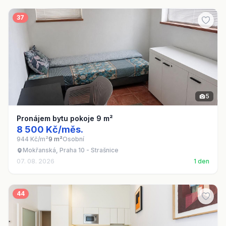
37
5
Pronájem bytu pokoje 9 m²
8 500 Kč/měs.
944 Kč/m²
9 m²
Osobní
Mokřanská, Praha 10 - Strašnice
07. 08. 2026
1 den
44