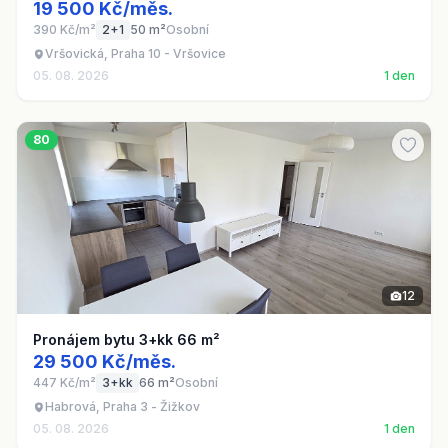
19 500 Kč/měs.
390 Kč/m²
2+1
50 m²
Osobní
Vršovická, Praha 10 - Vršovice
05. 08. 2026
1 den
80
12
Pronájem bytu 3+kk 66 m²
29 500 Kč/měs.
447 Kč/m²
3+kk
66 m²
Osobní
Habrová, Praha 3 - Žižkov
05. 08. 2026
1 den