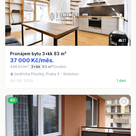
21
Pronájem bytu 3+kk 83 m²
37 000 Kč/měs.
446 Kč/m²
3+kk
83 m²
Osobní
Jindřicha Plachty, Praha 5 - Smíchov
08. 08. 2026
1 den
80