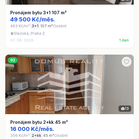
Pronájem bytu 3+1 107 m²
49 500 Kč/měs.
463 Kč/m²
3+1
107 m²
Osobní
Slezská, Praha 2
07. 08. 2026
1 den
92
13
Pronájem bytu 2+kk 45 m²
16 000 Kč/měs.
356 Kč/m²
2+kk
45 m²
Osobní