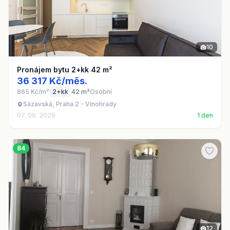
10
Pronájem bytu 2+kk 42 m²
36 317 Kč/měs.
865 Kč/m²
2+kk
42 m²
Osobní
Sázavská, Praha 2 - Vinohrady
07. 08. 2026
1 den
84
12