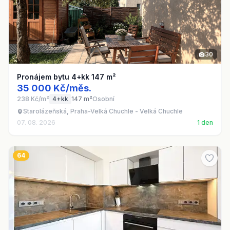
30
Pronájem bytu 4+kk 147 m²
35 000 Kč/měs.
238 Kč/m²
4+kk
147 m²
Osobní
Starolázeňská, Praha-Velká Chuchle - Velká Chuchle
07. 08. 2026
1 den
64