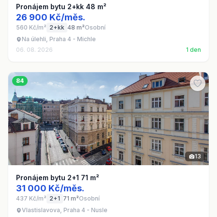
Pronájem bytu 2+kk 48 m²
26 900 Kč/měs.
560 Kč/m²
2+kk
48 m²
Osobní
Na úlehli, Praha 4 - Michle
06. 08. 2026
1 den
84
13
Pronájem bytu 2+1 71 m²
31 000 Kč/měs.
437 Kč/m²
2+1
71 m²
Osobní
Vlastislavova, Praha 4 - Nusle