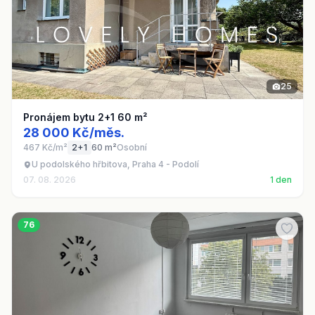
25
Pronájem bytu 2+1 60 m²
28 000 Kč/měs.
467 Kč/m²
2+1
60 m²
Osobní
U podolského hřbitova, Praha 4 - Podolí
07. 08. 2026
1 den
76