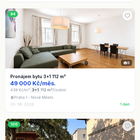
84
9
Pronájem bytu 3+1 112 m²
49 000 Kč/měs.
438 Kč/m²
3+1
112 m²
Osobní
Praha 1 - Nové Město
05. 08. 2026
1 den
100