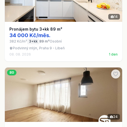
14
Pronájem bytu 3+kk 89 m²
34 000 Kč/měs.
382 Kč/m²
3+kk
89 m²
Osobní
Podvinný mlýn, Praha 9 - Libeň
08. 08. 2026
1 den
80
24