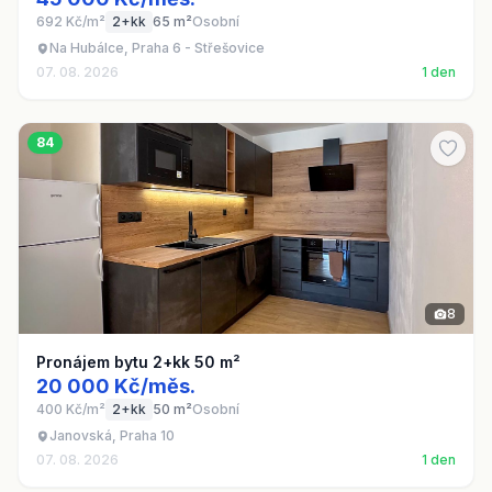
692 Kč/m²
2+kk
65 m²
Osobní
Na Hubálce, Praha 6 - Střešovice
07. 08. 2026
1 den
84
8
Pronájem bytu 2+kk 50 m²
20 000 Kč/měs.
400 Kč/m²
2+kk
50 m²
Osobní
Janovská, Praha 10
07. 08. 2026
1 den