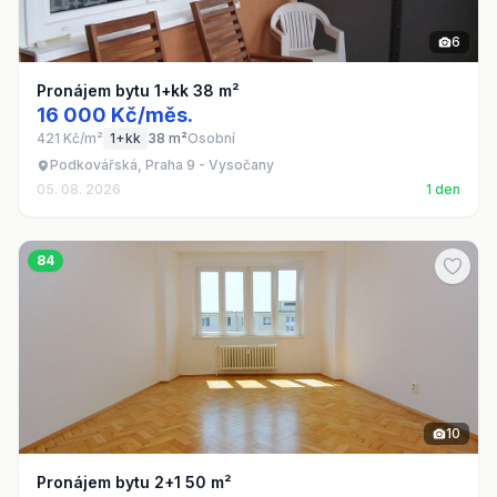
6
Pronájem bytu 1+kk 38 m²
16 000 Kč/měs.
421 Kč/m²
1+kk
38 m²
Osobní
Podkovářská, Praha 9 - Vysočany
05. 08. 2026
1 den
84
10
Pronájem bytu 2+1 50 m²