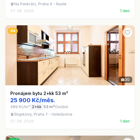
Na Pankráci, Praha 4 - Nusle
07. 08. 2026
1 den
64
30
Pronájem bytu 2+kk 53 m²
25 900 Kč/měs.
489 Kč/m²
2+kk
53 m²
Osobní
Stupkova, Praha 7 - Holešovice
07. 08. 2026
1 den