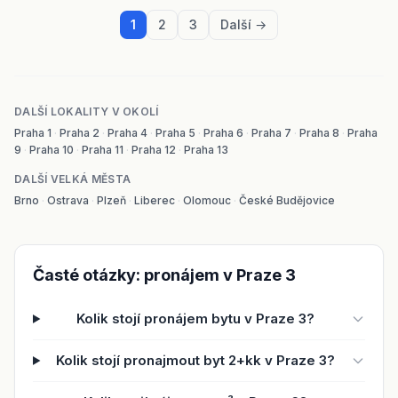
1
2
3
Další →
DALŠÍ LOKALITY V OKOLÍ
Praha 1
·
Praha 2
·
Praha 4
·
Praha 5
·
Praha 6
·
Praha 7
·
Praha 8
·
Praha
9
·
Praha 10
·
Praha 11
·
Praha 12
·
Praha 13
DALŠÍ VELKÁ MĚSTA
Brno
·
Ostrava
·
Plzeň
·
Liberec
·
Olomouc
·
České Budějovice
Časté otázky: pronájem v Praze 3
Kolik stojí pronájem bytu v Praze 3?
Kolik stojí pronajmout byt 2+kk v Praze 3?