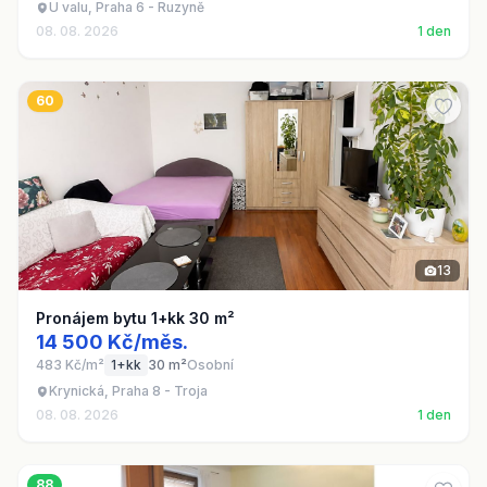
U valu, Praha 6 - Ruzyně
08. 08. 2026
1 den
60
13
Pronájem bytu 1+kk 30 m²
14 500 Kč/měs.
483 Kč/m²
1+kk
30 m²
Osobní
Krynická, Praha 8 - Troja
08. 08. 2026
1 den
88