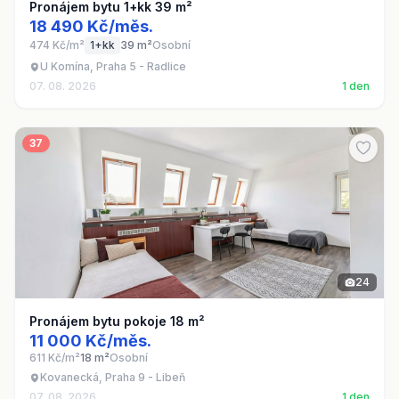
Pronájem bytu 1+kk 39 m²
18 490 Kč/měs.
474 Kč/m²
1+kk
39 m²
Osobní
U Komína, Praha 5 - Radlice
07. 08. 2026
1 den
37
24
Pronájem bytu pokoje 18 m²
11 000 Kč/měs.
611 Kč/m²
18 m²
Osobní
Kovanecká, Praha 9 - Libeň
07. 08. 2026
1 den