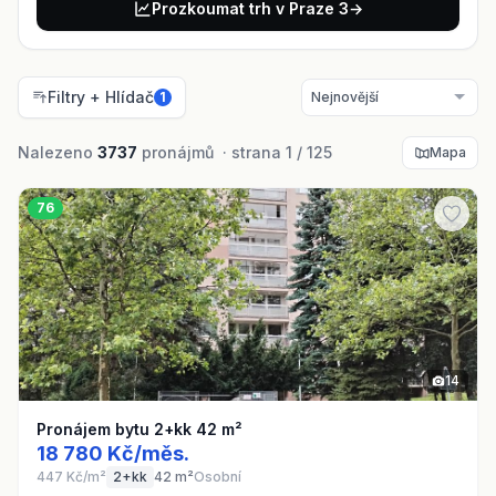
Prozkoumat trh v Praze 3
→
Filtry + Hlídač
1
Nalezeno
3737
pronájmů · strana 1 / 125
Mapa
76
14
Pronájem bytu 2+kk 42 m²
18 780 Kč/měs.
447 Kč/m²
2+kk
42 m²
Osobní