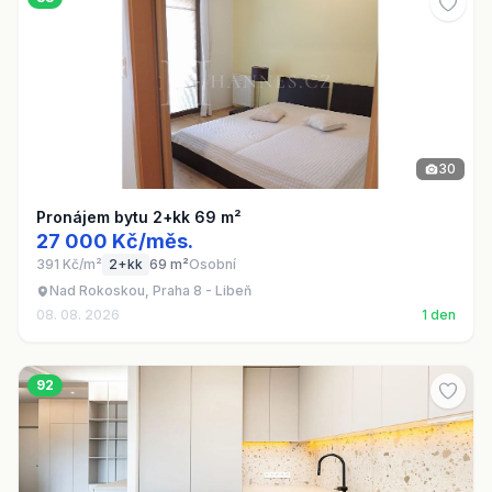
30
Pronájem bytu 2+kk 69 m²
27 000 Kč/měs.
391 Kč/m²
2+kk
69 m²
Osobní
Nad Rokoskou, Praha 8 - Libeň
08. 08. 2026
1 den
92