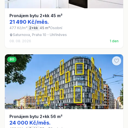
Pronájem bytu 2+kk 45 m²
21 490 Kč/měs.
477 Kč/m²
2+kk
45 m²
Osobní
Saturnova, Praha 10 - Uhříněves
08. 08. 2026
1 den
80
Pronájem bytu 2+kk 56 m²
24 000 Kč/měs.