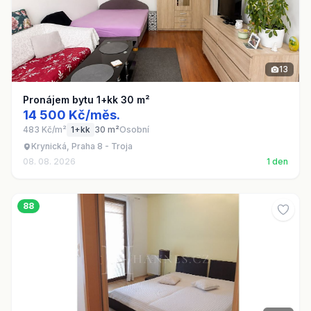
13
Pronájem bytu 1+kk 30 m²
14 500 Kč/měs.
483 Kč/m²
1+kk
30 m²
Osobní
Krynická, Praha 8 - Troja
08. 08. 2026
1 den
88