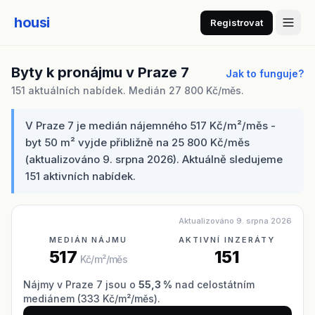
housi
Registrovat
Byty k pronájmu v Praze 7
Jak to funguje?
151 aktuálních nabídek. Medián 27 800 Kč/měs.
V Praze 7 je medián nájemného 517 Kč/m²/měs -
byt 50 m² vyjde přibližně na 25 800 Kč/měs
(aktualizováno 9. srpna 2026). Aktuálně sledujeme
151 aktivních nabídek.
Aktualizováno 9. srpna 2026
MEDIÁN NÁJMU
AKTIVNÍ INZERÁTY
517
151
Kč/m²/měs
Nájmy v Praze 7 jsou o
55,3 %
nad celostátním
mediánem (333 Kč/m²/měs).