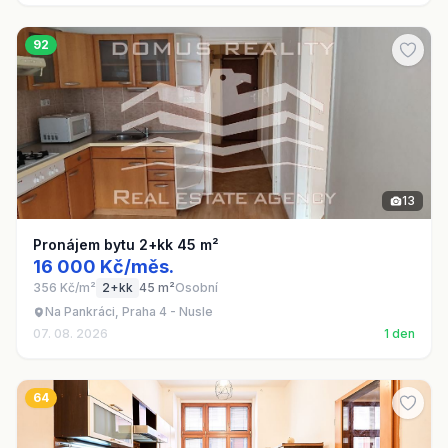
92
13
Pronájem bytu 2+kk 45 m²
16 000 Kč/měs.
356 Kč/m²
2+kk
45 m²
Osobní
Na Pankráci, Praha 4 - Nusle
07. 08. 2026
1 den
64