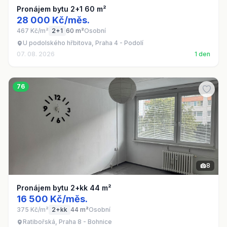
Pronájem bytu 2+1 60 m²
28 000 Kč/měs.
467 Kč/m²
2+1
60 m²
Osobní
U podolského hřbitova, Praha 4 - Podolí
07. 08. 2026
1 den
76
8
Pronájem bytu 2+kk 44 m²
16 500 Kč/měs.
375 Kč/m²
2+kk
44 m²
Osobní
Ratibořská, Praha 8 - Bohnice