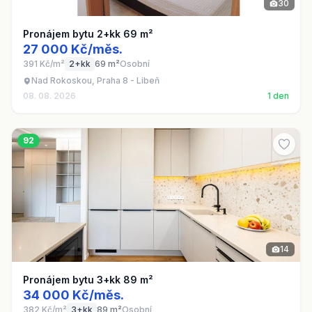
30
Pronájem bytu 2+kk 69 m²
27 000 Kč/měs.
391 Kč/m²
2+kk
69 m²
Osobní
Nad Rokoskou, Praha 8 - Libeň
08. 08. 2026
1 den
92
14
Pronájem bytu 3+kk 89 m²
34 000 Kč/měs.
382 Kč/m²
3+kk
89 m²
Osobní