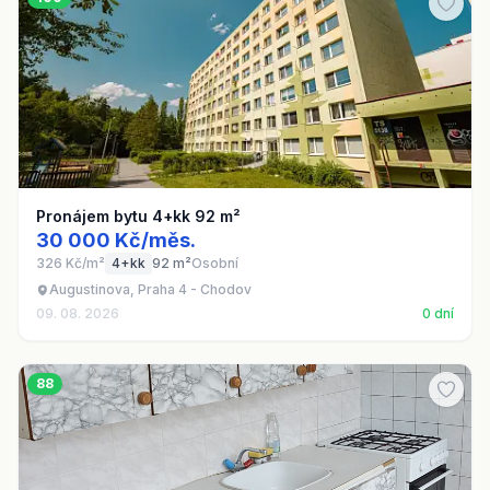
Pronájem bytu 4+kk 92 m²
30 000 Kč/měs.
326 Kč/m²
4+kk
92 m²
Osobní
Augustinova, Praha 4 - Chodov
09. 08. 2026
0 dní
88