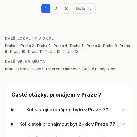
1
2
3
Další →
DALŠÍ LOKALITY V OKOLÍ
Praha 1
·
Praha 2
·
Praha 3
·
Praha 4
·
Praha 5
·
Praha 6
·
Praha 8
·
Praha
9
·
Praha 10
·
Praha 11
·
Praha 12
·
Praha 13
DALŠÍ VELKÁ MĚSTA
Brno
·
Ostrava
·
Plzeň
·
Liberec
·
Olomouc
·
České Budějovice
Časté otázky: pronájem v Praze 7
Kolik stojí pronájem bytu v Praze 7?
Kolik stojí pronajmout byt 2+kk v Praze 7?