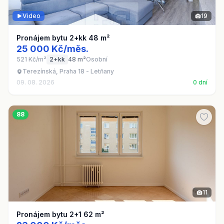
Video
19
Pronájem bytu 2+kk 48 m²
25 000 Kč/měs.
521 Kč/m²
2+kk
48 m²
Osobní
Terezínská, Praha 18 - Letňany
09. 08. 2026
0 dní
88
11
Pronájem bytu 2+1 62 m²