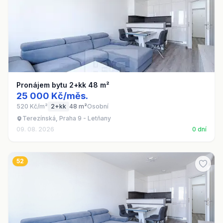
Pronájem bytu 2+kk 48 m²
25 000 Kč/měs.
520 Kč/m²
2+kk
48 m²
Osobní
Terezínská, Praha 9 - Letňany
09. 08. 2026
0 dní
52