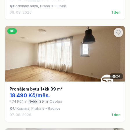
Podvinný mlýn, Praha 9 - Libeň
08. 08. 2026
1 den
80
24
Pronájem bytu 1+kk 39 m²
18 490 Kč/měs.
474 Kč/m²
1+kk
39 m²
Osobní
U Komína, Praha 5 - Radlice
07. 08. 2026
1 den