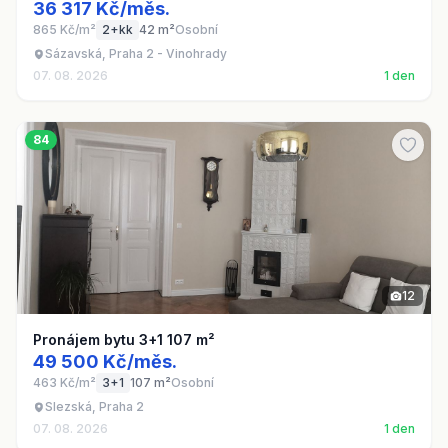
36 317 Kč/měs.
865 Kč/m²
2+kk
42 m²
Osobní
Sázavská, Praha 2 - Vinohrady
07. 08. 2026
1 den
84
12
Pronájem bytu 3+1 107 m²
49 500 Kč/měs.
463 Kč/m²
3+1
107 m²
Osobní
Slezská, Praha 2
07. 08. 2026
1 den