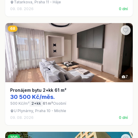
Tatarkova, Praha 11 - Háje
09. 08. 2026
0 dní
68
7
Pronájem bytu 2+kk 61 m²
30 500 Kč/měs.
500 Kč/m²
2+kk
61 m²
Osobní
U Plynárny, Praha 10 - Michle
09. 08. 2026
0 dní
100