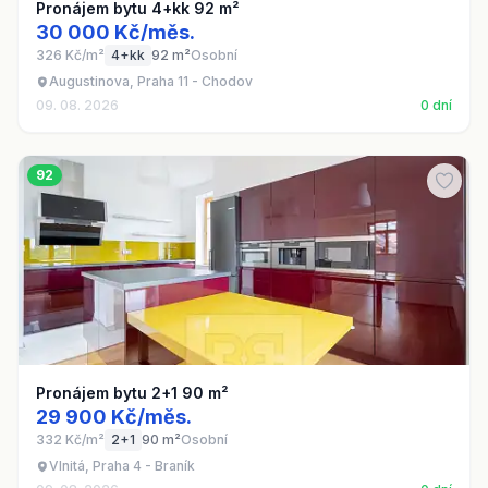
Pronájem bytu 4+kk 92 m²
30 000 Kč/měs.
326 Kč/m²
4+kk
92 m²
Osobní
Augustinova, Praha 11 - Chodov
09. 08. 2026
0 dní
92
Pronájem bytu 2+1 90 m²
29 900 Kč/měs.
332 Kč/m²
2+1
90 m²
Osobní
Vlnitá, Praha 4 - Braník