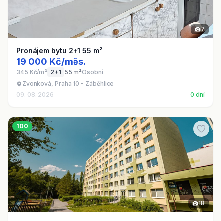
7
Pronájem bytu 2+1 55 m²
19 000 Kč/měs.
345 Kč/m²
2+1
55 m²
Osobní
Zvonková, Praha 10 - Záběhlice
09. 08. 2026
0 dní
100
18