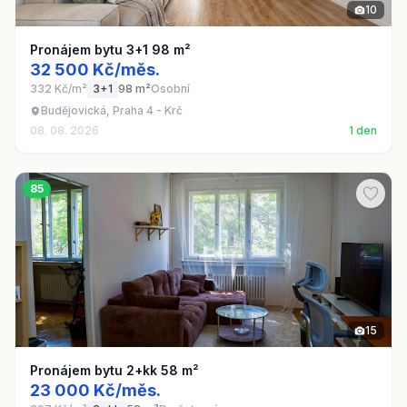
10
Pronájem bytu 3+1 98 m²
32 500 Kč/měs.
332 Kč/m²
3+1
98 m²
Osobní
Budějovická, Praha 4 - Krč
08. 08. 2026
1 den
85
15
Pronájem bytu 2+kk 58 m²
23 000 Kč/měs.