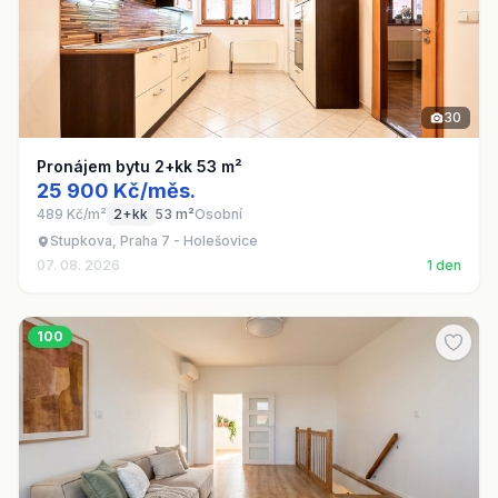
30
Pronájem bytu 2+kk 53 m²
25 900 Kč/měs.
489 Kč/m²
2+kk
53 m²
Osobní
Stupkova, Praha 7 - Holešovice
07. 08. 2026
1 den
100