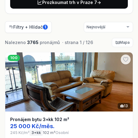
Prozkoumat trh v Praze 7
→
Filtry + Hlídač
1
Nalezeno
3765
pronájmů · strana 1 / 126
Mapa
100
13
Pronájem bytu 3+kk 102 m²
25 000 Kč/měs.
245 Kč/m²
3+kk
102 m²
Osobní