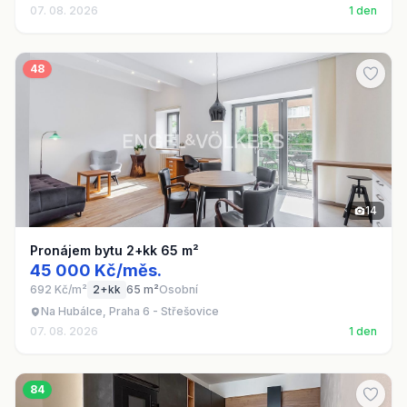
07. 08. 2026
1 den
48
14
Pronájem bytu 2+kk 65 m²
45 000 Kč/měs.
692 Kč/m²
2+kk
65 m²
Osobní
Na Hubálce, Praha 6 - Střešovice
07. 08. 2026
1 den
84