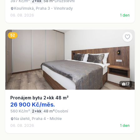
397 Kč/m²
2+kk
58 m²
Družstevní
Kouřimská, Praha 3 - Vinohrady
06. 08. 2026
1 den
52
17
Pronájem bytu 2+kk 48 m²
26 900 Kč/měs.
560 Kč/m²
2+kk
48 m²
Osobní
Na úlehli, Praha 4 - Michle
06. 08. 2026
1 den