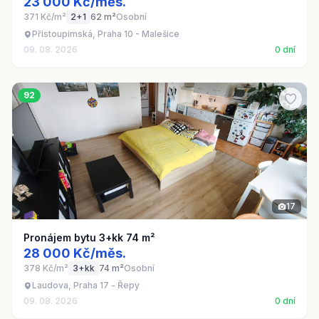
23 000 Kč/měs.
371 Kč/m²
2+1
62 m²
Osobní
Přistoupimská, Praha 10 - Malešice
09. 08. 2026
0 dní
92
17
Pronájem bytu 3+kk 74 m²
28 000 Kč/měs.
378 Kč/m²
3+kk
74 m²
Osobní
Laudova, Praha 17 - Řepy
09. 08. 2026
0 dní