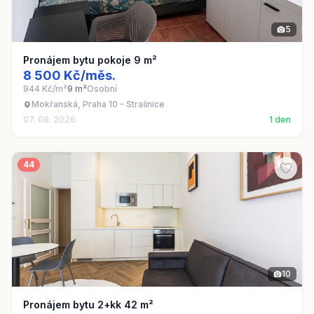
5
Pronájem bytu pokoje 9 m²
8 500 Kč/měs.
944 Kč/m²
9 m²
Osobní
Mokřanská, Praha 10 - Strašnice
07. 08. 2026
1 den
44
10
Pronájem bytu 2+kk 42 m²