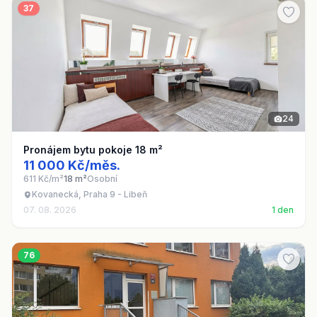
37
24
Pronájem bytu pokoje 18 m²
11 000 Kč/měs.
611 Kč/m²
18 m²
Osobní
Kovanecká, Praha 9 - Libeň
07. 08. 2026
1 den
76