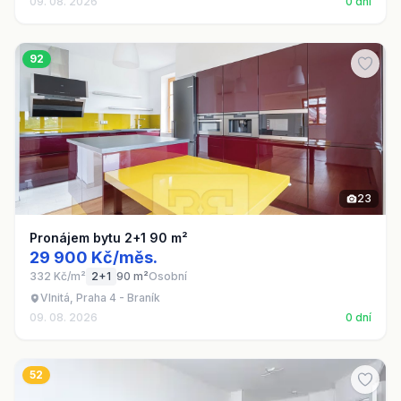
09. 08. 2026
0 dní
92
23
Pronájem bytu 2+1 90 m²
29 900 Kč/měs.
332 Kč/m²
2+1
90 m²
Osobní
Vlnitá, Praha 4 - Braník
09. 08. 2026
0 dní
52