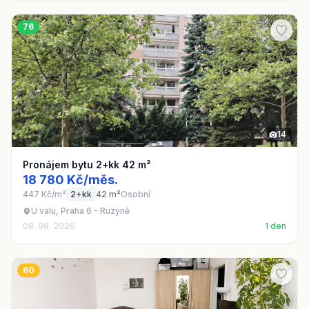
76
14
Pronájem bytu 2+kk 42 m²
18 780 Kč/měs.
447 Kč/m²
2+kk
42 m²
Osobní
U valu, Praha 6 - Ruzyně
08. 08. 2026
1 den
60