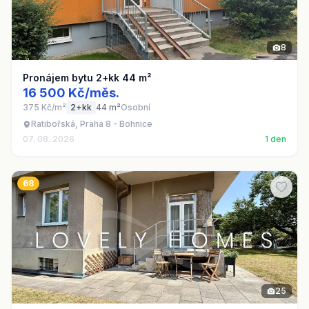
8
Pronájem bytu 2+kk 44 m²
16 500 Kč/měs.
375 Kč/m²
2+kk
44 m²
Osobní
Ratibořská, Praha 8 - Bohnice
07. 08. 2026
1 den
68
25