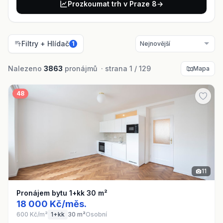
Prozkoumat trh v Praze 8
→
Filtry + Hlídač
1
Nalezeno
3863
pronájmů · strana 1 / 129
Mapa
48
11
Pronájem bytu 1+kk 30 m²
18 000 Kč/měs.
600 Kč/m²
1+kk
30 m²
Osobní