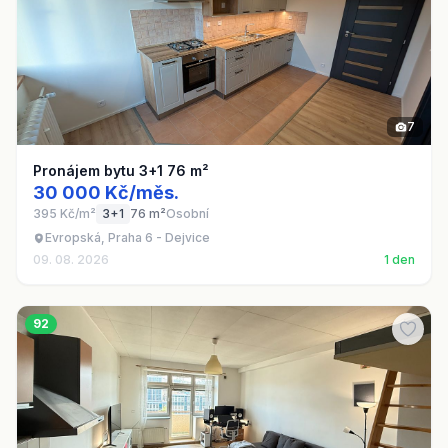
7
Pronájem bytu 3+1 76 m²
30 000 Kč/měs.
395 Kč/m²
3+1
76 m²
Osobní
Evropská, Praha 6 - Dejvice
09. 08. 2026
1 den
92