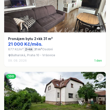
7
Pronájem bytu 2+kk 31 m²
21 000 Kč/měs.
677 Kč/m²
2+kk
31 m²
Osobní
Bulharská, Praha 10 - Vršovice
09. 08. 2026
1 den
100