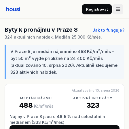
housi
Registrovat
Byty k pronájmu v Praze 8
Jak to funguje?
324 aktuálních nabídek. Medián 25 000 Kč/měs.
V Praze 8 je medián nájemného 488 Kč/m²/měs -
byt 50 m² vyjde přibližně na 24 400 Kč/měs
(aktualizováno 10. srpna 2026). Aktuálně sledujeme
323 aktivních nabídek.
Aktualizováno 10. srpna 2026
MEDIÁN NÁJMU
AKTIVNÍ INZERÁTY
488
323
Kč/m²/měs
Nájmy v Praze 8 jsou o
46,5 %
nad celostátním
mediánem (333 Kč/m²/měs).