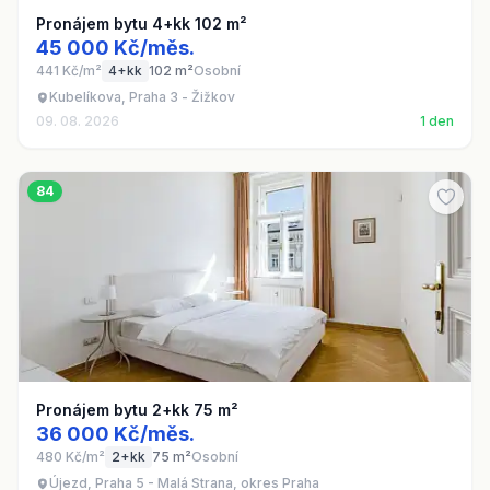
Pronájem bytu 4+kk 102 m²
45 000 Kč/měs.
441 Kč/m²
4+kk
102 m²
Osobní
Kubelíkova, Praha 3 - Žižkov
09. 08. 2026
1 den
84
Pronájem bytu 2+kk 75 m²
36 000 Kč/měs.
480 Kč/m²
2+kk
75 m²
Osobní
Újezd, Praha 5 - Malá Strana, okres Praha