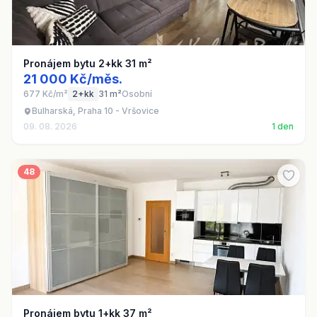
Pronájem bytu 2+kk 31 m²
21 000 Kč/měs.
677 Kč/m²
2+kk
31 m²
Osobní
Bulharská, Praha 10 - Vršovice
09. 08. 2026
1 den
48
Pronájem bytu 1+kk 37 m²