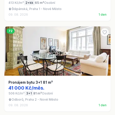
413 Kč/m²
2+kk
65 m²
Osobní
Štěpánská, Praha 1 - Nové Město
09. 08. 2026
1 den
72
Pronájem bytu 3+1 81 m²
41 000 Kč/měs.
506 Kč/m²
3+1
81 m²
Osobní
Odborů, Praha 2 - Nové Město
09. 08. 2026
1 den