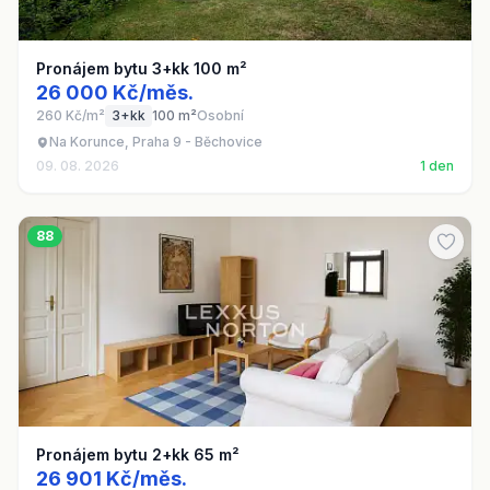
Pronájem bytu 3+kk 100 m²
26 000 Kč/měs.
260 Kč/m²
3+kk
100 m²
Osobní
Na Korunce, Praha 9 - Běchovice
09. 08. 2026
1 den
88
Pronájem bytu 2+kk 65 m²
26 901 Kč/měs.