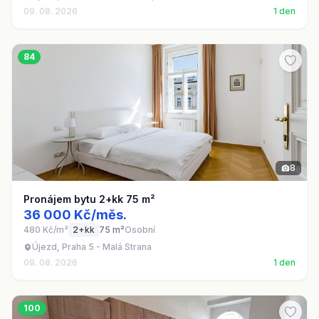
09. 08. 2026
1 den
84
8
Pronájem bytu 2+kk 75 m²
36 000 Kč/měs.
480 Kč/m²
2+kk
75 m²
Osobní
Újezd, Praha 5 - Malá Strana
09. 08. 2026
1 den
100