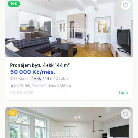
100
Pronájem bytu 4+kk 144 m²
50 000 Kč/měs.
347 Kč/m²
4+kk
144 m²
Osobní
Na Poříčí, Praha 1 - Nové Město
09. 08. 2026
1 den
52