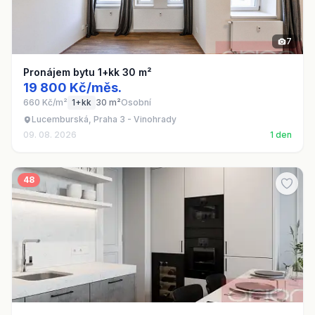
7
Pronájem bytu 1+kk 30 m²
19 800 Kč/měs.
660 Kč/m²
1+kk
30 m²
Osobní
Lucemburská, Praha 3 - Vinohrady
09. 08. 2026
1 den
48