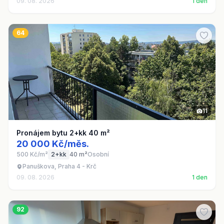
09. 08. 2026
1 den
64
11
Pronájem bytu 2+kk 40 m²
20 000 Kč/měs.
500 Kč/m²
2+kk
40 m²
Osobní
Panuškova, Praha 4 - Krč
09. 08. 2026
1 den
92