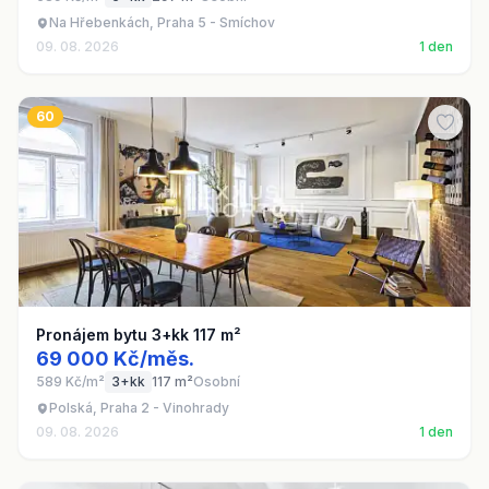
Na Hřebenkách, Praha 5 - Smíchov
09. 08. 2026
1 den
60
Pronájem bytu 3+kk 117 m²
69 000 Kč/měs.
589 Kč/m²
3+kk
117 m²
Osobní
Polská, Praha 2 - Vinohrady
09. 08. 2026
1 den