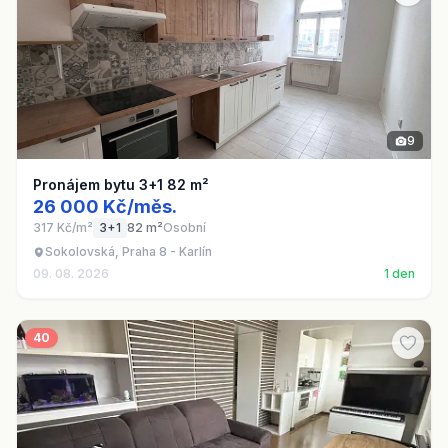
9
Pronájem bytu 3+1 82 m²
26 000 Kč/měs.
317 Kč/m²
3+1
82 m²
Osobní
Sokolovská, Praha 8 - Karlín
09. 08. 2026
1 den
40