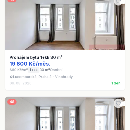
Pronájem bytu 1+kk 30 m²
19 800 Kč/měs.
660 Kč/m²
1+kk
30 m²
Osobní
Lucemburská, Praha 3 - Vinohrady
09. 08. 2026
1 den
48