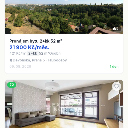
9
Pronájem bytu 2+kk 52 m²
21 900 Kč/měs.
421 Kč/m²
2+kk
52 m²
Osobní
Devonská, Praha 5 - Hlubočepy
09. 08. 2026
1 den
72