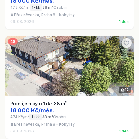
18 000 Kč/měs.
473 Kč/m²
1+kk
38 m²
Osobní
Březiněveská, Praha 8 - Kobylisy
09. 08. 2026
1 den
48
12
Pronájem bytu 1+kk 38 m²
18 000 Kč/měs.
474 Kč/m²
1+kk
38 m²
Osobní
Březiněveská, Praha 8 - Kobylisy
09. 08. 2026
1 den