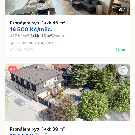
7
Pronájem bytu 1+kk 45 m²
16 500 Kč/měs.
367 Kč/m²
1+kk
45 m²
Osobní
Českomoravská, Praha 9
09. 08. 2026
1 den
48
Pronájem bytu 1+kk 38 m²