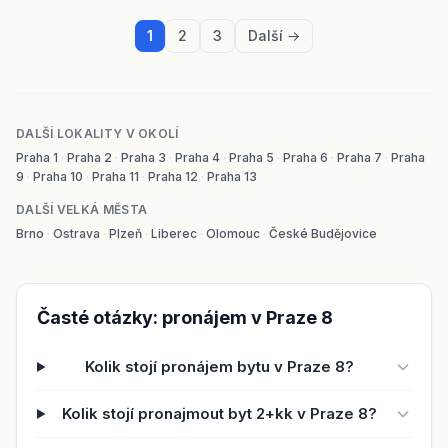
1
2
3
Další →
DALŠÍ LOKALITY V OKOLÍ
Praha 1
·
Praha 2
·
Praha 3
·
Praha 4
·
Praha 5
·
Praha 6
·
Praha 7
·
Praha
9
·
Praha 10
·
Praha 11
·
Praha 12
·
Praha 13
DALŠÍ VELKÁ MĚSTA
Brno
·
Ostrava
·
Plzeň
·
Liberec
·
Olomouc
·
České Budějovice
Časté otázky: pronájem v Praze 8
Kolik stojí pronájem bytu v Praze 8?
Kolik stojí pronajmout byt 2+kk v Praze 8?