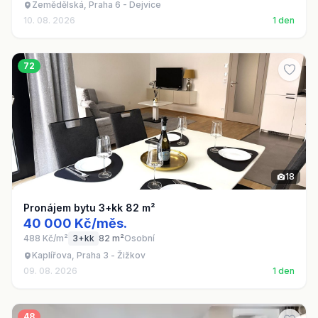
Zemědělská, Praha 6 - Dejvice
10. 08. 2026
1 den
72
18
Pronájem bytu 3+kk 82 m²
40 000 Kč/měs.
488 Kč/m²
3+kk
82 m²
Osobní
Kaplířova, Praha 3 - Žižkov
09. 08. 2026
1 den
48