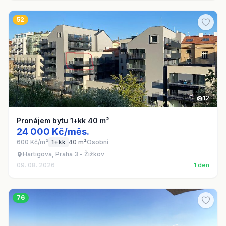
52
12
Pronájem bytu 1+kk 40 m²
24 000 Kč/měs.
600 Kč/m²
1+kk
40 m²
Osobní
Hartigova, Praha 3 - Žižkov
09. 08. 2026
1 den
76