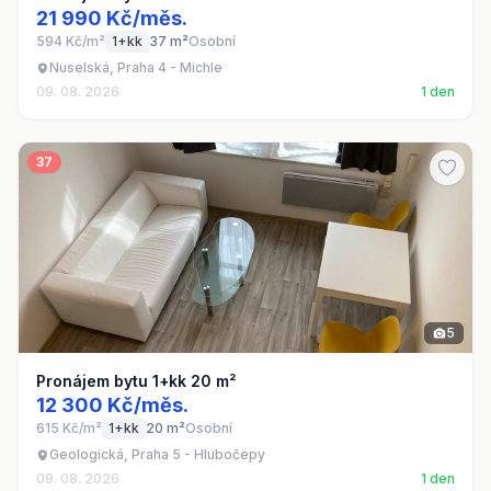
21 990 Kč/měs.
594 Kč/m²
1+kk
37 m²
Osobní
Nuselská, Praha 4 - Michle
09. 08. 2026
1 den
37
5
Pronájem bytu 1+kk 20 m²
12 300 Kč/měs.
615 Kč/m²
1+kk
20 m²
Osobní
Geologická, Praha 5 - Hlubočepy
09. 08. 2026
1 den