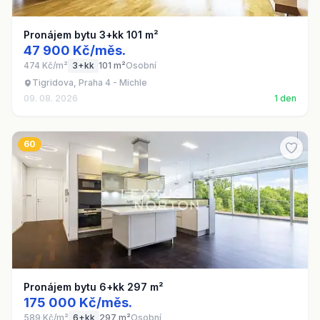
Pronájem bytu 3+kk 101 m²
47 900 Kč/měs.
474 Kč/m²
3+kk
101 m²
Osobní
Tigridova, Praha 4 - Michle
09. 08. 2026
1 den
60
Pronájem bytu 6+kk 297 m²
175 000 Kč/měs.
589 Kč/m²
6+kk
297 m²
Osobní