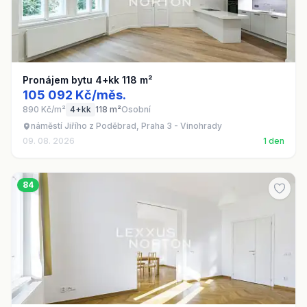
Pronájem bytu 4+kk 118 m²
105 092 Kč/měs.
890 Kč/m²
4+kk
118 m²
Osobní
náměstí Jiřího z Poděbrad, Praha 3 - Vinohrady
09. 08. 2026
1 den
84