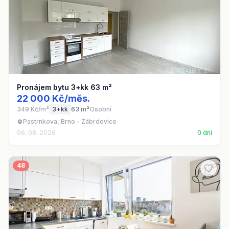
Pronájem bytu 3+kk 63 m²
22 000 Kč/měs.
349 Kč/m²
3+kk
63 m²
Osobní
Pastrnkova, Brno - Zábrdovice
06. 08. 2026
0 dní
48