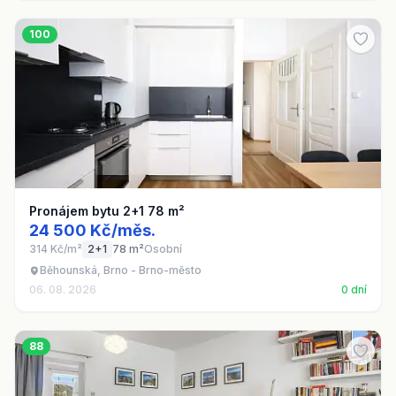
100
Pronájem bytu 2+1 78 m²
24 500 Kč/měs.
314 Kč/m²
2+1
78 m²
Osobní
Běhounská, Brno - Brno-město
06. 08. 2026
0 dní
88