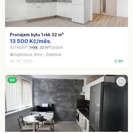
Pronájem bytu 1+kk 32 m²
13 500 Kč/měs.
421 Kč/m²
1+kk
32 m²
Osobní
Gajdošova, Brno - Židenice
06. 08. 2026
0 dní
84