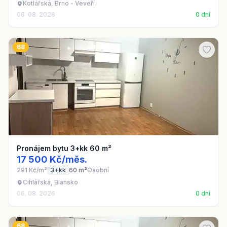
Kotlářská, Brno - Veveří
06. 08. 2026
0 dní
68
Pronájem bytu 3+kk 60 m²
17 500 Kč/měs.
291 Kč/m²
3+kk
60 m²
Osobní
Cihlářská, Blansko
06. 08. 2026
0 dní
68