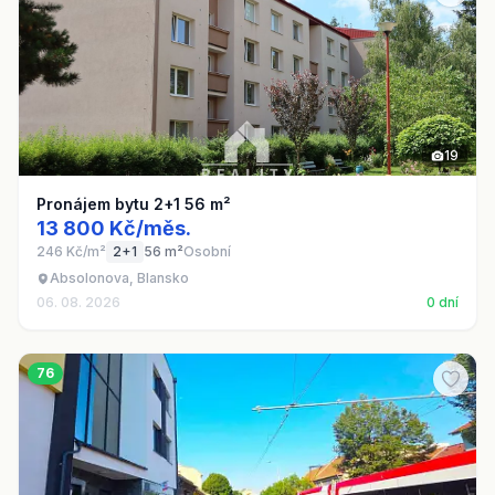
19
Pronájem bytu 2+1 56 m²
13 800 Kč/měs.
246 Kč/m²
2+1
56 m²
Osobní
Absolonova, Blansko
06. 08. 2026
0 dní
76