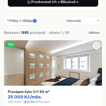
Prozkoumat trh v Mikulově
→
Filtry + Hlídač
1
Nalezeno
1485
pronájmů · strana 1 / 50
Mapa
100
Pronájem bytu 2+1 89 m²
25 000 Kč/měs.
280 Kč/m²
2+1
89 m²
Osobní