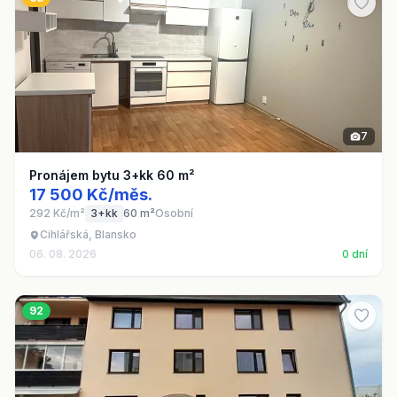
7
Pronájem bytu 3+kk 60 m²
17 500 Kč/měs.
292 Kč/m²
3+kk
60 m²
Osobní
Cihlářská, Blansko
06. 08. 2026
0 dní
92