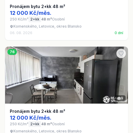
Pronájem bytu 2+kk 48 m²
12 000 Kč/měs.
250 Kč/m²
2+kk
48 m²
Osobní
Komenského, Letovice, okres Blansko
06. 08. 2026
0 dní
76
9
Pronájem bytu 2+kk 48 m²
12 000 Kč/měs.
250 Kč/m²
2+kk
48 m²
Osobní
Komenského, Letovice, okres Blansko