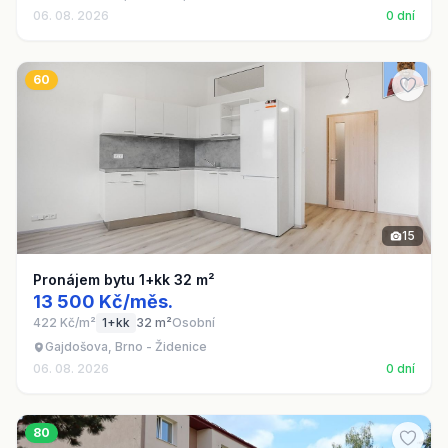
06. 08. 2026
0 dní
60
15
Pronájem bytu 1+kk 32 m²
13 500 Kč/měs.
422 Kč/m²
1+kk
32 m²
Osobní
Gajdošova, Brno - Židenice
06. 08. 2026
0 dní
80