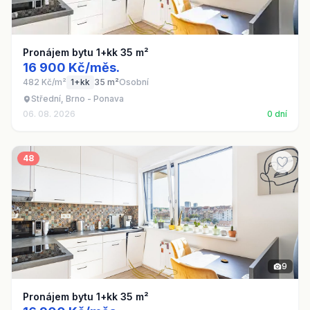
Pronájem bytu 1+kk 35 m²
16 900 Kč/měs.
482 Kč/m²
1+kk
35 m²
Osobní
Střední, Brno - Ponava
06. 08. 2026
0 dní
48
9
Pronájem bytu 1+kk 35 m²