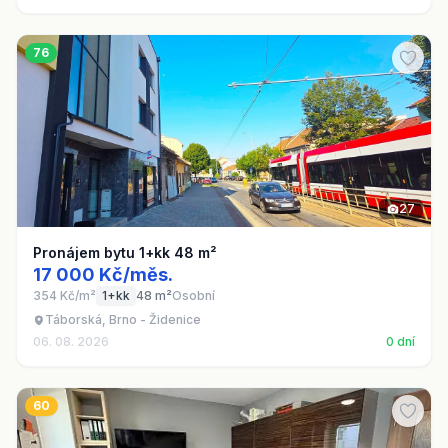
76
27
Pronájem bytu 1+kk 48 m²
17 000 Kč/měs.
354 Kč/m²
1+kk
48 m²
Osobní
Táborská, Brno - Židenice
06. 08. 2026
0 dní
60