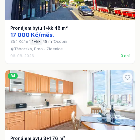
Pronájem bytu 1+kk 48 m²
17 000 Kč/měs.
354 Kč/m²
1+kk
48 m²
Osobní
Táborská, Brno - Židenice
06. 08. 2026
0 dní
84
Pronájem bytu 3+1 76 m²