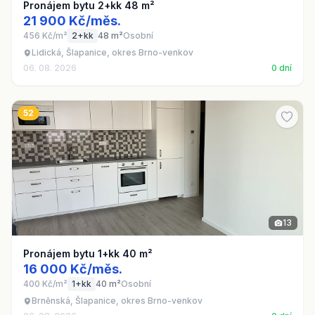
Pronájem bytu 2+kk 48 m²
21 900 Kč/měs.
456 Kč/m²
2+kk
48 m²
Osobní
Lidická, Šlapanice, okres Brno-venkov
06. 08. 2026
0 dní
52
13
Pronájem bytu 1+kk 40 m²
16 000 Kč/měs.
400 Kč/m²
1+kk
40 m²
Osobní
Brněnská, Šlapanice, okres Brno-venkov