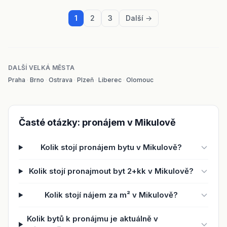
1
2
3
Další →
DALŠÍ VELKÁ MĚSTA
Praha
·
Brno
·
Ostrava
·
Plzeň
·
Liberec
·
Olomouc
Časté otázky: pronájem v Mikulově
Kolik stojí pronájem bytu v Mikulově?
Kolik stojí pronajmout byt 2+kk v Mikulově?
Kolik stojí nájem za m² v Mikulově?
Kolik bytů k pronájmu je aktuálně v