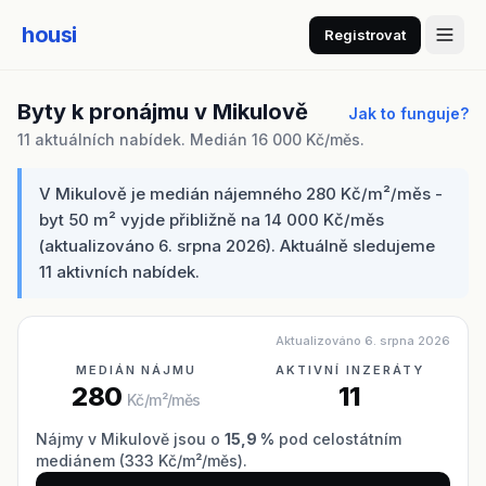
housi
Registrovat
Byty k pronájmu v Mikulově
Jak to funguje?
11 aktuálních nabídek. Medián 16 000 Kč/měs.
V Mikulově je medián nájemného 280 Kč/m²/měs -
byt 50 m² vyjde přibližně na 14 000 Kč/měs
(aktualizováno 6. srpna 2026). Aktuálně sledujeme
11 aktivních nabídek.
Aktualizováno 6. srpna 2026
MEDIÁN NÁJMU
AKTIVNÍ INZERÁTY
280
11
Kč/m²/měs
Nájmy v Mikulově jsou o
15,9 %
pod celostátním
mediánem (333 Kč/m²/měs).