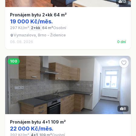
13
Pronájem bytu 2+kk 64 m²
19 000 Kč/měs.
297 Kč/m²
2+kk
64 m²
Osobní
Vymazalova, Brno - Židenice
06. 08. 2026
0 dní
100
8
Pronájem bytu 4+1 109 m²
22 000 Kč/měs.
202 Kč/m²
4+1
109 m²
Osobní