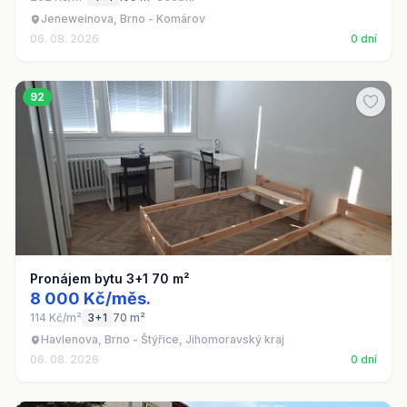
Jeneweinova, Brno - Komárov
06. 08. 2026
0 dní
92
Pronájem bytu 3+1 70 m²
8 000 Kč/měs.
114 Kč/m²
3+1
70 m²
Havlenova, Brno - Štýřice, Jihomoravský kraj
06. 08. 2026
0 dní