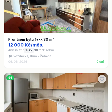
Pronájem bytu 1+kk 30 m²
12 000 Kč/měs.
400 Kč/m²
1+kk
30 m²
Osobní
Hvozdecká, Brno - Žebětín
06. 08. 2026
0 dní
96