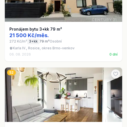
Pronájem bytu 3+kk 79 m²
21 500 Kč/měs.
272 Kč/m²
3+kk
79 m²
Osobní
Karla IV., Rosice, okres Brno-venkov
06. 08. 2026
0 dní
52