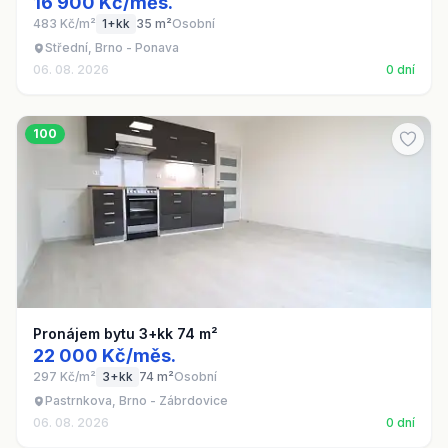
16 900 Kč/měs.
483 Kč/m²
1+kk
35 m²
Osobní
Střední, Brno - Ponava
06. 08. 2026
0 dní
100
Pronájem bytu 3+kk 74 m²
22 000 Kč/měs.
297 Kč/m²
3+kk
74 m²
Osobní
Pastrnkova, Brno - Zábrdovice
06. 08. 2026
0 dní