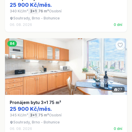
25 900 Kč/měs.
340 Kč/m²
3+1
76 m²
Osobní
Souhrady, Brno - Bohunice
06. 08. 2026
0 dní
84
27
Pronájem bytu 3+1 75 m²
25 900 Kč/měs.
345 Kč/m²
3+1
75 m²
Osobní
Souhrady, Brno - Bohunice
06. 08. 2026
0 dní