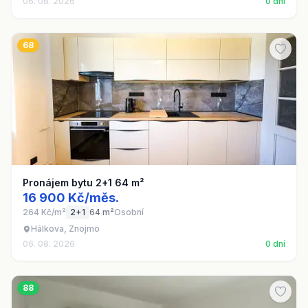
06. 08. 2026
0 dní
68
Pronájem bytu 2+1 64 m²
16 900 Kč/měs.
264 Kč/m²
2+1
64 m²
Osobní
Hálkova, Znojmo
06. 08. 2026
0 dní
88