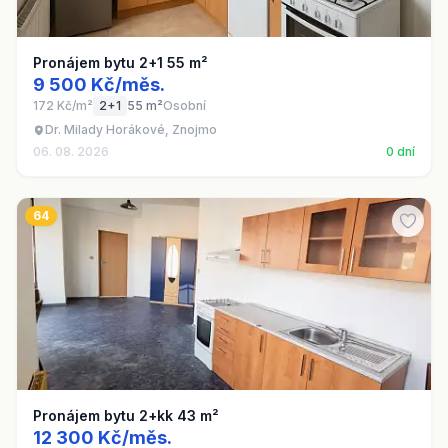
Pronájem bytu 2+1 55 m²
9 500 Kč/měs.
172 Kč/m²
2+1
55 m²
Osobní
Dr. Milady Horákové, Znojmo
06. 08. 2026
0 dní
64
Pronájem bytu 2+kk 43 m²
12 300 Kč/měs.