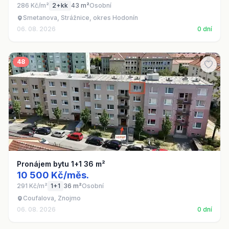
286 Kč/m²
2+kk
43 m²
Osobní
Smetanova, Strážnice, okres Hodonín
06. 08. 2026
0 dní
48
Pronájem bytu 1+1 36 m²
10 500 Kč/měs.
291 Kč/m²
1+1
36 m²
Osobní
Coufalova, Znojmo
06. 08. 2026
0 dní