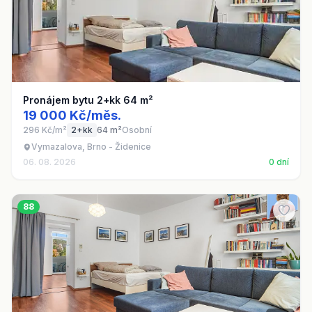
Pronájem bytu 2+kk 64 m²
19 000 Kč/měs.
296 Kč/m²
2+kk
64 m²
Osobní
Vymazalova, Brno - Židenice
06. 08. 2026
0 dní
88