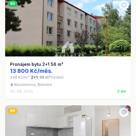
80
Pronájem bytu 2+1 56 m²
13 800 Kč/měs.
246 Kč/m²
2+1
56 m²
Osobní
Absolonova, Blansko
06. 08. 2026
0 dní
60