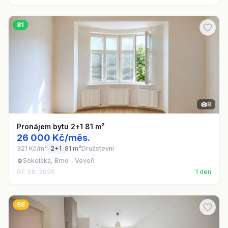
81
8
Pronájem bytu 2+1 81 m²
26 000 Kč/měs.
321 Kč/m²
2+1
81 m²
Družstevní
Sokolská, Brno - Veveří
07. 08. 2026
1 den
68