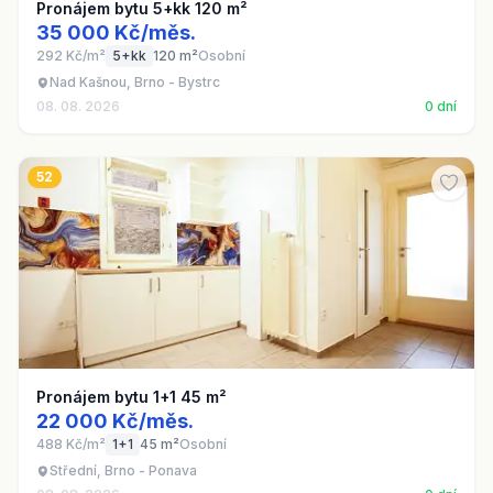
Pronájem bytu 5+kk 120 m²
35 000 Kč/měs.
292 Kč/m²
5+kk
120 m²
Osobní
Nad Kašnou, Brno - Bystrc
08. 08. 2026
0 dní
52
Pronájem bytu 1+1 45 m²
22 000 Kč/měs.
488 Kč/m²
1+1
45 m²
Osobní
Střední, Brno - Ponava