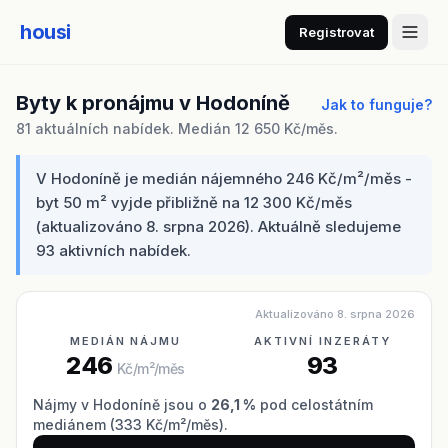
housi
Registrovat
Byty k pronájmu v Hodoníně
Jak to funguje?
81 aktuálních nabídek. Medián 12 650 Kč/měs.
V Hodoníně je medián nájemného 246 Kč/m²/měs -
byt 50 m² vyjde přibližně na 12 300 Kč/měs
(aktualizováno 8. srpna 2026). Aktuálně sledujeme
93 aktivních nabídek.
Aktualizováno 8. srpna 2026
MEDIÁN NÁJMU
AKTIVNÍ INZERÁTY
246
93
Kč/m²/měs
Nájmy v Hodoníně jsou o
26,1 %
pod celostátním
mediánem (333 Kč/m²/měs).