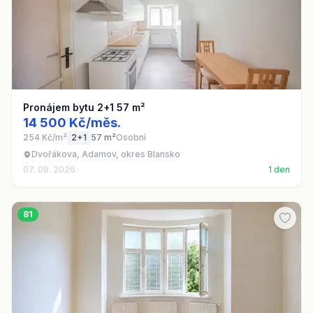
Pronájem bytu 2+1 57 m²
14 500 Kč/měs.
254 Kč/m²
2+1
57 m²
Osobní
Dvořákova, Adamov, okres Blansko
07. 08. 2026
1 den
81