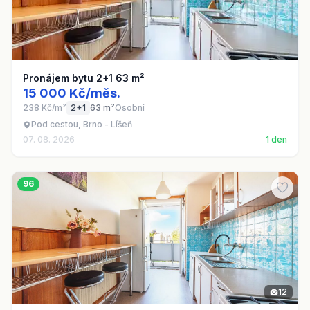
Pronájem bytu 2+1 63 m²
15 000 Kč/měs.
238 Kč/m²
2+1
63 m²
Osobní
Pod cestou, Brno - Líšeň
07. 08. 2026
1 den
96
12