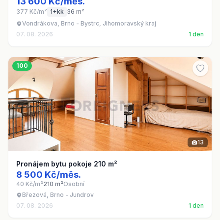
13 600 Kč/měs.
377 Kč/m²
1+kk
36 m²
Vondrákova, Brno - Bystrc, Jihomoravský kraj
07. 08. 2026
1 den
100
13
Pronájem bytu pokoje 210 m²
8 500 Kč/měs.
40 Kč/m²
210 m²
Osobní
Březová, Brno - Jundrov
07. 08. 2026
1 den