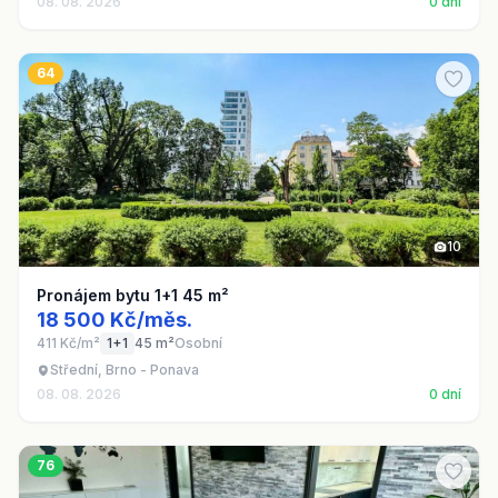
08. 08. 2026
0 dní
64
10
Pronájem bytu 1+1 45 m²
18 500 Kč/měs.
411 Kč/m²
1+1
45 m²
Osobní
Střední, Brno - Ponava
08. 08. 2026
0 dní
76