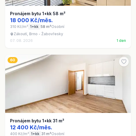
Pronájem bytu 1+kk 58 m²
18 000 Kč/měs.
310 Kč/m²
1+kk
58 m²
Osobní
Zákoutí, Brno - Žabovřesky
07. 08. 2026
1 den
60
Pronájem bytu 1+kk 31 m²
12 400 Kč/měs.
400 Kč/m²
1+kk
31 m²
Osobní