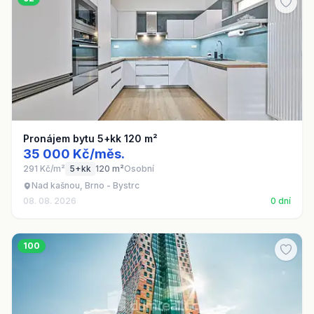
Pronájem bytu 5+kk 120 m²
35 000 Kč/měs.
291 Kč/m²
5+kk
120 m²
Osobní
Nad kašnou, Brno - Bystrc
08. 08. 2026
0 dní
100