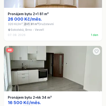
Pronájem bytu 2+1 81 m²
26 000 Kč/měs.
320 Kč/m²
2+1
81 m²
Družstevní
Sokolská, Brno - Veveří
07. 08. 2026
1 den
48
Pronájem bytu 2+kk 34 m²
16 500 Kč/měs.