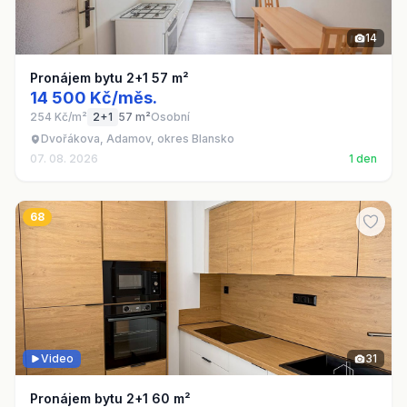
14
Pronájem bytu 2+1 57 m²
14 500 Kč/měs.
254 Kč/m²
2+1
57 m²
Osobní
Dvořákova, Adamov, okres Blansko
07. 08. 2026
1 den
68
Video
31
Pronájem bytu 2+1 60 m²