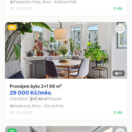
Palackého třída, Brno - Královo Pole
08. 08. 2026
0 dní
68
10
Pronájem bytu 2+1 66 m²
29 000 Kč/měs.
439 Kč/m²
2+1
66 m²
Osobní
Kladivova, Brno - Černá Pole
08. 08. 2026
0 dní
92