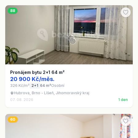
88
Pronájem bytu 2+1 64 m²
20 900 Kč/měs.
326 Kč/m²
2+1
64 m²
Osobní
Hubrova, Brno - Líšeň, Jihomoravský kraj
07. 08. 2026
1 den
60