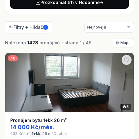
Prozkoumat trh v Hodoníně
→
Filtry + Hlídač
1
Nalezeno
1428
pronájmů · strana 1 / 48
Mapa
40
8
Pronájem bytu 1+kk 26 m²
14 000 Kč/měs.
538 Kč/m²
1+kk
26 m²
Osobní