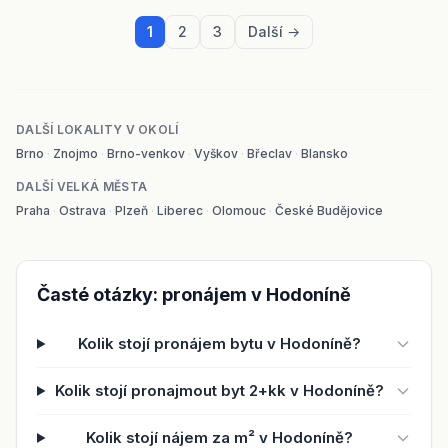
1
2
3
Další →
DALŠÍ LOKALITY V OKOLÍ
Brno
·
Znojmo
·
Brno-venkov
·
Vyškov
·
Břeclav
·
Blansko
DALŠÍ VELKÁ MĚSTA
Praha
·
Ostrava
·
Plzeň
·
Liberec
·
Olomouc
·
České Budějovice
Časté otázky: pronájem v Hodoníně
Kolik stojí pronájem bytu v Hodoníně?
Kolik stojí pronajmout byt 2+kk v Hodoníně?
Kolik stojí nájem za m² v Hodoníně?