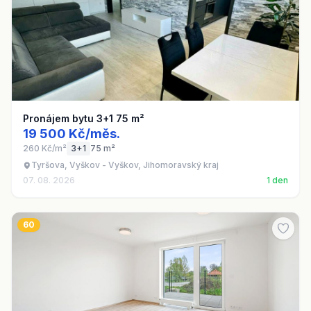
Pronájem bytu 3+1 75 m²
19 500 Kč/měs.
260 Kč/m²
3+1
75 m²
Tyršova, Vyškov - Vyškov, Jihomoravský kraj
07. 08. 2026
1 den
60