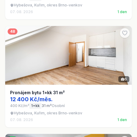
Hybešova, Kuřim, okres Brno-venkov
07. 08. 2026
1 den
48
6
Pronájem bytu 1+kk 31 m²
12 400 Kč/měs.
400 Kč/m²
1+kk
31 m²
Osobní
Hybešova, Kuřim, okres Brno-venkov
07. 08. 2026
1 den