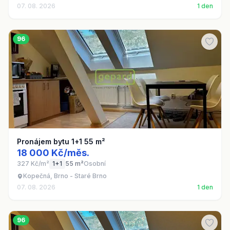
07. 08. 2026
1 den
96
Pronájem bytu 1+1 55 m²
18 000 Kč/měs.
327 Kč/m²
1+1
55 m²
Osobní
Kopečná, Brno - Staré Brno
07. 08. 2026
1 den
96