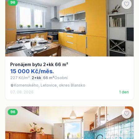
96
Pronájem bytu 2+kk 66 m²
15 000 Kč/měs.
227 Kč/m²
2+kk
66 m²
Osobní
Komenského, Letovice, okres Blansko
07. 08. 2026
1 den
96