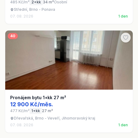
485 Kč/m²
2+kk
34 m²
Osobní
Střední, Brno - Ponava
07. 08. 2026
1 den
40
Pronájem bytu 1+kk 27 m²
12 900 Kč/měs.
477 Kč/m²
1+kk
27 m²
Dřevařská, Brno - Veveří, Jihomoravský kraj
07. 08. 2026
1 den