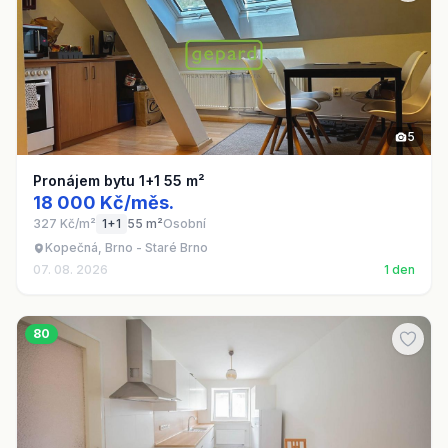
5
Pronájem bytu 1+1 55 m²
18 000 Kč/měs.
327 Kč/m²
1+1
55 m²
Osobní
Kopečná, Brno - Staré Brno
07. 08. 2026
1 den
80