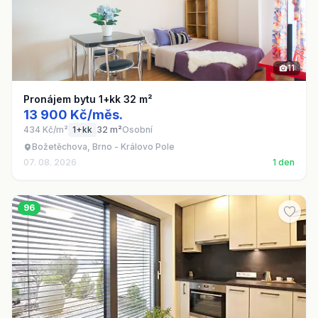
11
Pronájem bytu 1+kk 32 m²
13 900 Kč/měs.
434 Kč/m²
1+kk
32 m²
Osobní
Božetěchova, Brno - Královo Pole
07. 08. 2026
1 den
96