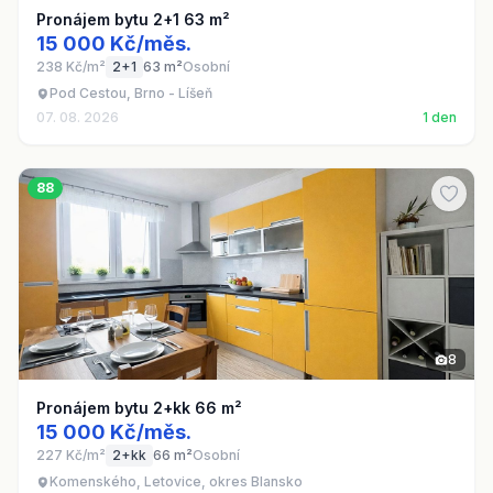
Pronájem bytu 2+1 63 m²
15 000 Kč/měs.
238 Kč/m²
2+1
63 m²
Osobní
Pod Cestou, Brno - Líšeň
07. 08. 2026
1 den
88
8
Pronájem bytu 2+kk 66 m²
15 000 Kč/měs.
227 Kč/m²
2+kk
66 m²
Osobní
Komenského, Letovice, okres Blansko