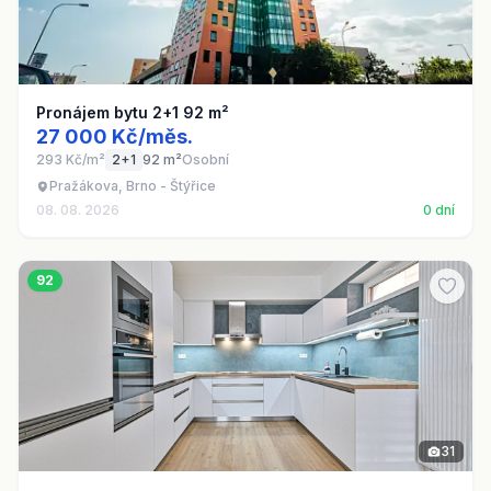
Pronájem bytu 2+1 92 m²
27 000 Kč/měs.
293 Kč/m²
2+1
92 m²
Osobní
Pražákova, Brno - Štýřice
08. 08. 2026
0 dní
92
31