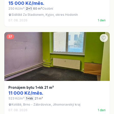
15 000 Kč/měs.
250 Kč/m²
2+1
60 m²
Osobní
Sídliště Za Stadionem, Kyjov, okres Hodonín
07. 08. 2026
1 den
37
Pronájem bytu 1+kk 21 m²
11 000 Kč/měs.
523 Kč/m²
1+kk
21 m²
Koliště, Brno - Zábrdovice, Jihomoravský kraj
07. 08. 2026
1 den