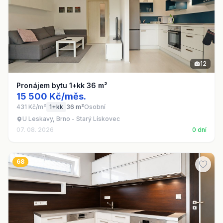
12
Pronájem bytu 1+kk 36 m²
15 500 Kč/měs.
431 Kč/m²
1+kk
36 m²
Osobní
U Leskavy, Brno - Starý Lískovec
07. 08. 2026
0 dní
68