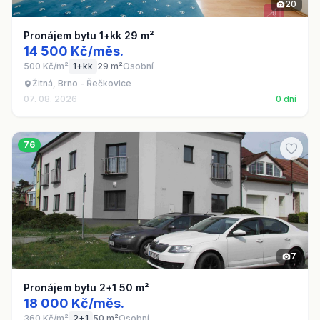
20
Pronájem bytu 1+kk 29 m²
14 500 Kč/měs.
500 Kč/m²
1+kk
29 m²
Osobní
Žitná, Brno - Řečkovice
07. 08. 2026
0 dní
76
7
Pronájem bytu 2+1 50 m²
18 000 Kč/měs.
360 Kč/m²
2+1
50 m²
Osobní