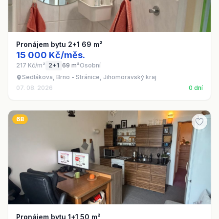
Pronájem bytu 2+1 69 m²
15 000 Kč/měs.
217 Kč/m²
2+1
69 m²
Osobní
Sedlákova, Brno - Stránice, Jihomoravský kraj
07. 08. 2026
0 dní
68
Pronájem bytu 1+1 50 m²