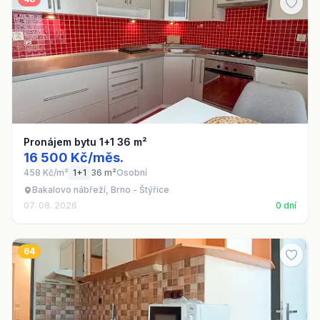
Pronájem bytu 1+1 36 m²
16 500 Kč/měs.
458 Kč/m²
1+1
36 m²
Osobní
Bakalovo nábřeží, Brno - Štýřice
07. 08. 2026
0 dní
64