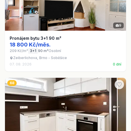
9
Pronájem bytu 3+1 90 m²
18 800 Kč/měs.
209 Kč/m²
3+1
90 m²
Osobní
Zeiberlichova, Brno - Soběšice
07. 08. 2026
0 dní
68