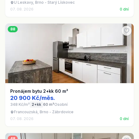
U Leskavy, Brno - Starý Lískovec
07. 08. 2026
0 dní
88
Pronájem bytu 2+kk 60 m²
20 900 Kč/měs.
348 Kč/m²
2+kk
60 m²
Osobní
Francouzská, Brno - Zábrdovice
07. 08. 2026
0 dní
48