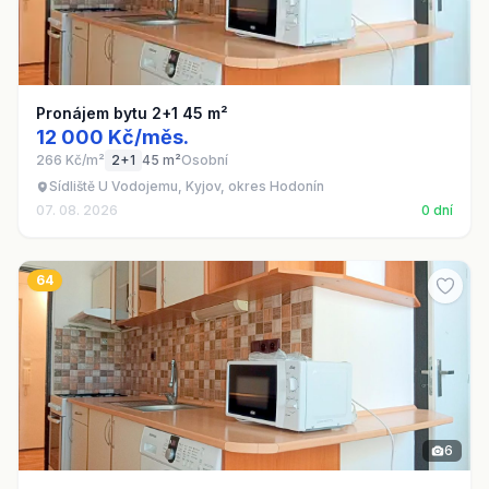
Pronájem bytu 2+1 45 m²
12 000 Kč/měs.
266 Kč/m²
2+1
45 m²
Osobní
Sídliště U Vodojemu, Kyjov, okres Hodonín
07. 08. 2026
0 dní
64
6