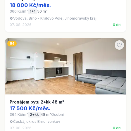
18 000 Kč/měs.
360 Kč/m²
1+1
50 m²
Vodova, Brno - Královo Pole, Jihomoravský kraj
07. 08. 2026
0 dní
64
Pronájem bytu 2+kk 48 m²
17 500 Kč/měs.
364 Kč/m²
2+kk
48 m²
Osobní
Česká, okres Brno-venkov
07. 08. 2026
0 dní