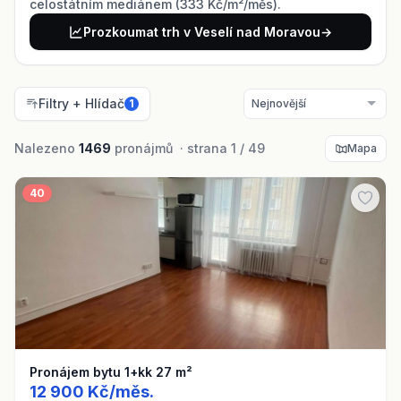
celostátním mediánem (333 Kč/m²/měs).
Prozkoumat trh v Veselí nad Moravou
→
Filtry + Hlídač
1
Nalezeno
1469
pronájmů · strana 1 / 49
Mapa
40
Pronájem bytu 1+kk 27 m²
12 900 Kč/měs.