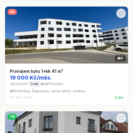
44
9
Pronájem bytu 1+kk 41 m²
19 000 Kč/měs.
463 Kč/m²
1+kk
41 m²
Osobní
Brněnská, Šlapanice, okres Brno-venkov
07. 08. 2026
0 dní
76