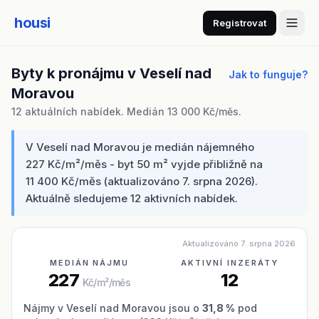
housi
Registrovat
Byty k pronájmu v Veselí nad
Jak to funguje?
Moravou
12 aktuálních nabídek. Medián 13 000 Kč/měs.
V Veselí nad Moravou je medián nájemného
227 Kč/m²/měs - byt 50 m² vyjde přibližně na
11 400 Kč/měs (aktualizováno 7. srpna 2026).
Aktuálně sledujeme 12 aktivních nabídek.
Aktualizováno 7. srpna 2026
MEDIÁN NÁJMU
AKTIVNÍ INZERÁTY
227
12
Kč/m²/měs
Nájmy v Veselí nad Moravou jsou o
31,8 %
pod