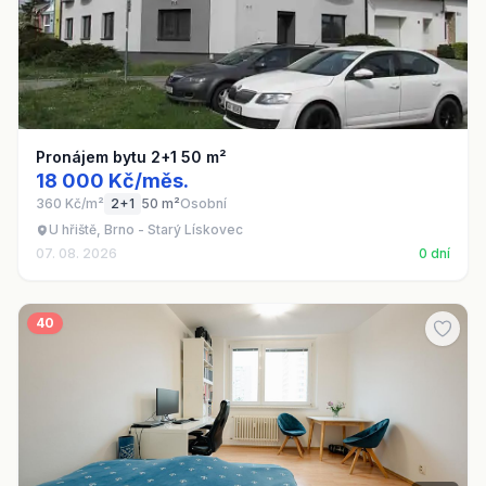
Pronájem bytu 2+1 50 m²
18 000 Kč/měs.
360 Kč/m²
2+1
50 m²
Osobní
U hřiště, Brno - Starý Lískovec
07. 08. 2026
0 dní
40