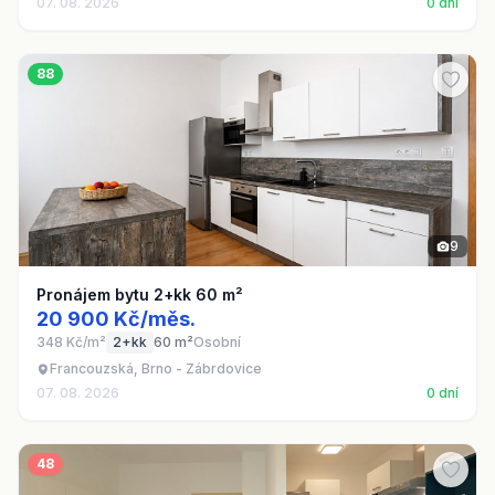
07. 08. 2026
0 dní
88
9
Pronájem bytu 2+kk 60 m²
20 900 Kč/měs.
348 Kč/m²
2+kk
60 m²
Osobní
Francouzská, Brno - Zábrdovice
07. 08. 2026
0 dní
48