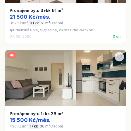
Pronájem bytu 3+kk 61 m²
21 500 Kč/měs.
352 Kč/m²
3+kk
61 m²
Osobní
Brněnská Pole, Šlapanice, okres Brno-venkov
07. 08. 2026
0 dní
48
Pronájem bytu 1+kk 36 m²
15 500 Kč/měs.
430 Kč/m²
1+kk
36 m²
Osobní