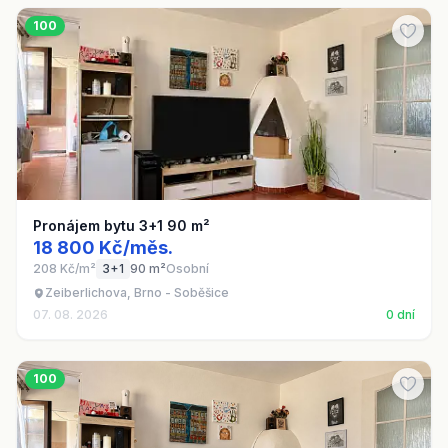
100
Pronájem bytu 3+1 90 m²
18 800 Kč/měs.
208 Kč/m²
3+1
90 m²
Osobní
Zeiberlichova, Brno - Soběšice
07. 08. 2026
0 dní
100