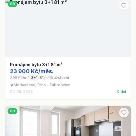
89
Pronájem bytu 3+1 81 m²
23 900 Kč/měs.
295 Kč/m²
3+1
81 m²
Družstevní
Merhautova, Brno - Zábrdovice
07. 08. 2026
0 dní
89