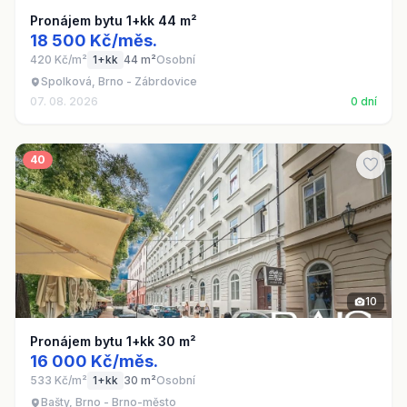
Pronájem bytu 1+kk 44 m²
18 500 Kč/měs.
420 Kč/m²
1+kk
44 m²
Osobní
Spolková, Brno - Zábrdovice
07. 08. 2026
0 dní
40
10
Pronájem bytu 1+kk 30 m²
16 000 Kč/měs.
533 Kč/m²
1+kk
30 m²
Osobní
Bašty, Brno - Brno-město