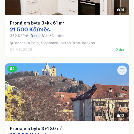
14
Pronájem bytu 3+kk 61 m²
21 500 Kč/měs.
352 Kč/m²
3+kk
61 m²
Osobní
Brněnská Pole, Šlapanice, okres Brno-venkov
07. 08. 2026
0 dní
92
13
Pronájem bytu 3+1 80 m²