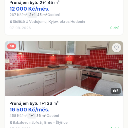
Pronájem bytu 2+1 45 m²
12 000 Kč/měs.
267 Kč/m²
2+1
45 m²
Osobní
Sídliště U Vodojemu, Kyjov, okres Hodonín
07. 08. 2026
0 dní
48
5
Pronájem bytu 1+1 36 m²
16 500 Kč/měs.
458 Kč/m²
1+1
36 m²
Osobní
Bakalovo nábřeží, Brno - Štýřice