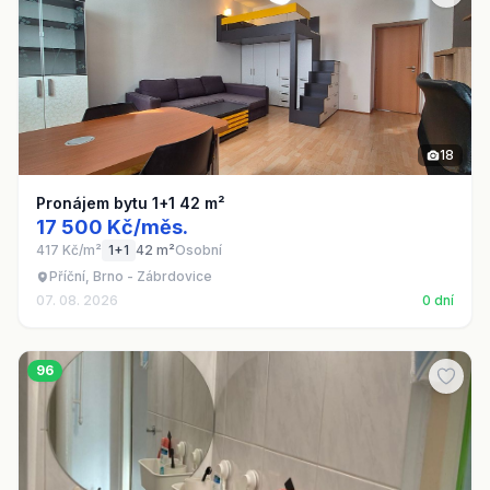
18
Pronájem bytu 1+1 42 m²
17 500 Kč/měs.
417 Kč/m²
1+1
42 m²
Osobní
Příční, Brno - Zábrdovice
07. 08. 2026
0 dní
96