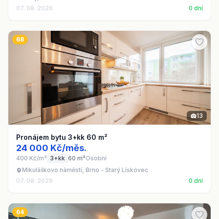
07. 08. 2026
0 dní
68
13
Pronájem bytu 3+kk 60 m²
24 000 Kč/měs.
400 Kč/m²
3+kk
60 m²
Osobní
Mikuláškovo náměstí, Brno - Starý Lískovec
07. 08. 2026
0 dní
64