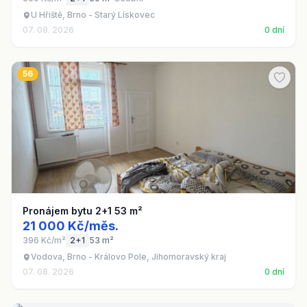
U Hřiště, Brno - Starý Lískovec
07. 08. 2026
0 dní
56
Pronájem bytu 2+1 53 m²
21 000 Kč/měs.
396 Kč/m²
2+1
53 m²
Vodova, Brno - Královo Pole, Jihomoravský kraj
07. 08. 2026
0 dní