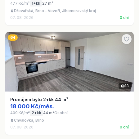
477 Kč/m²
1+kk
27 m²
Dřevařská, Brno - Veveří, Jihomoravský kraj
07. 08. 2026
0 dní
64
13
Pronájem bytu 2+kk 44 m²
18 000 Kč/měs.
409 Kč/m²
2+kk
44 m²
Osobní
Chvalovka, Brno
07. 08. 2026
0 dní