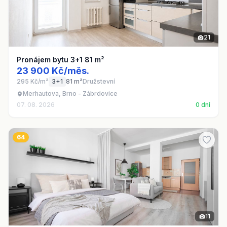
21
Pronájem bytu 3+1 81 m²
23 900 Kč/měs.
295 Kč/m²
3+1
81 m²
Družstevní
Merhautova, Brno - Zábrdovice
07. 08. 2026
0 dní
64
11