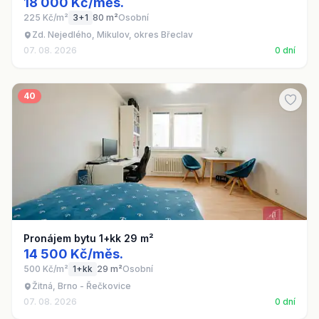
18 000 Kč/měs.
225 Kč/m²
3+1
80 m²
Osobní
Zd. Nejedlého, Mikulov, okres Břeclav
07. 08. 2026
0 dní
40
Pronájem bytu 1+kk 29 m²
14 500 Kč/měs.
500 Kč/m²
1+kk
29 m²
Osobní
Žitná, Brno - Řečkovice
07. 08. 2026
0 dní