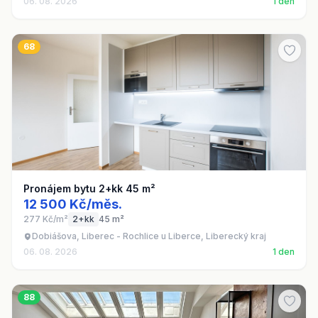
06. 08. 2026
1 den
68
Pronájem bytu 2+kk 45 m²
12 500 Kč/měs.
277 Kč/m²
2+kk
45 m²
Dobiášova, Liberec - Rochlice u Liberce, Liberecký kraj
06. 08. 2026
1 den
88