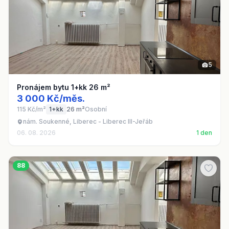
5
Pronájem bytu 1+kk 26 m²
3 000 Kč/měs.
115 Kč/m²
1+kk
26 m²
Osobní
nám. Soukenné, Liberec - Liberec III-Jeřáb
06. 08. 2026
1 den
88