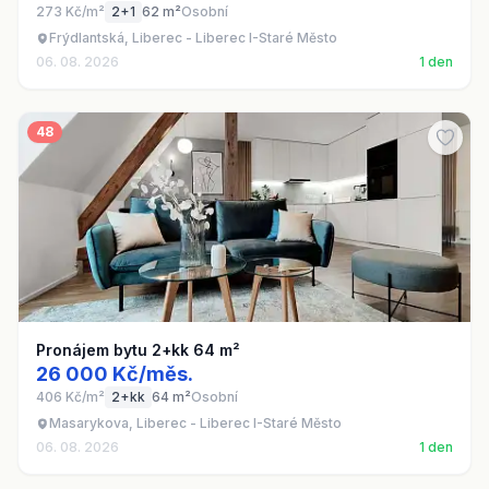
273 Kč/m²
2+1
62 m²
Osobní
Frýdlantská, Liberec - Liberec I-Staré Město
06. 08. 2026
1 den
48
Pronájem bytu 2+kk 64 m²
26 000 Kč/měs.
406 Kč/m²
2+kk
64 m²
Osobní
Masarykova, Liberec - Liberec I-Staré Město
06. 08. 2026
1 den