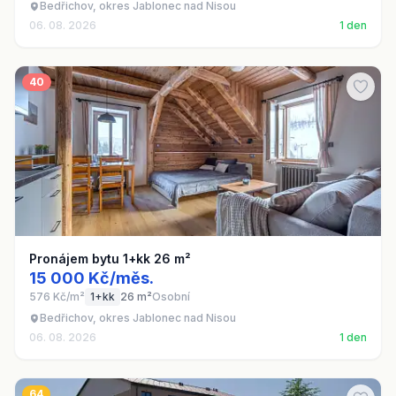
Bedřichov, okres Jablonec nad Nisou
06. 08. 2026
1 den
40
Pronájem bytu 1+kk 26 m²
15 000 Kč/měs.
576 Kč/m²
1+kk
26 m²
Osobní
Bedřichov, okres Jablonec nad Nisou
06. 08. 2026
1 den
64