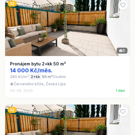
52
5
Pronájem bytu 2+kk 50 m²
14 000 Kč/měs.
280 Kč/m²
2+kk
50 m²
Osobní
Červeného kříže, Česká Lípa
06. 08. 2026
1 den
52