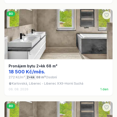
80
Pronájem bytu 2+kk 68 m²
18 500 Kč/měs.
272 Kč/m²
2+kk
68 m²
Osobní
Karlovská, Liberec - Liberec XXII-Horní Suchá
06. 08. 2026
1 den
80