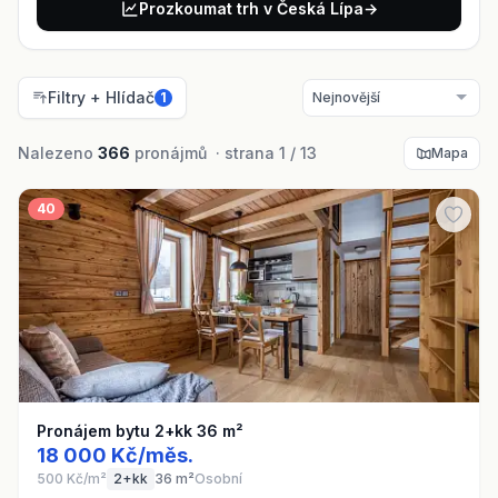
Prozkoumat trh v Česká Lípa
→
Filtry + Hlídač
1
Nalezeno
366
pronájmů · strana 1 / 13
Mapa
40
Pronájem bytu 2+kk 36 m²
18 000 Kč/měs.
500 Kč/m²
2+kk
36 m²
Osobní