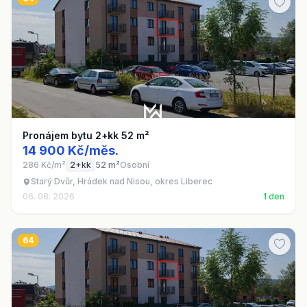
Pronájem bytu 2+kk 52 m²
14 900 Kč/měs.
286 Kč/m²
2+kk
52 m²
Osobní
Starý Dvůr, Hrádek nad Nisou, okres Liberec
06. 08. 2026
1 den
64