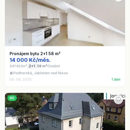
Pronájem bytu 2+1 58 m²
14 000 Kč/měs.
241 Kč/m²
2+1
58 m²
Osobní
Podhorská, Jablonec nad Nisou
06. 08. 2026
1 den
80