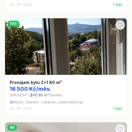
06. 08. 2026
1 den
100
Pronájem bytu 2+1 80 m²
16 500 Kč/měs.
206 Kč/m²
2+1
80 m²
Osobní
Boční, Liberec - Liberec, Liberecký kraj
06. 08. 2026
1 den
80