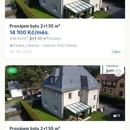
Pronájem bytu 2+1 55 m²
14 100 Kč/měs.
256 Kč/m²
2+1
55 m²
Osobní
Česká, Liberec - Liberec XXV-Vesec
06. 08. 2026
1 den
80
15
Pronájem bytu 2+1 55 m²