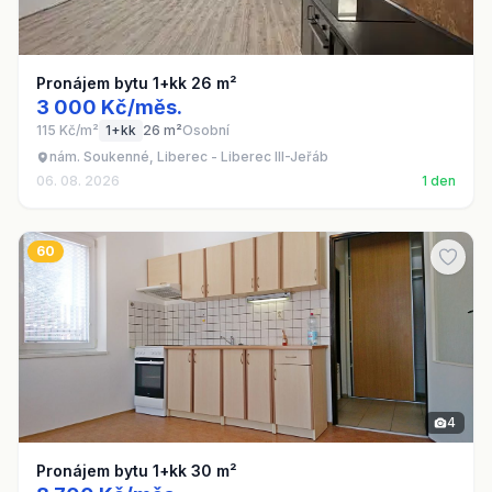
Pronájem bytu 1+kk 26 m²
3 000 Kč/měs.
115 Kč/m²
1+kk
26 m²
Osobní
nám. Soukenné, Liberec - Liberec III-Jeřáb
06. 08. 2026
1 den
60
4
Pronájem bytu 1+kk 30 m²