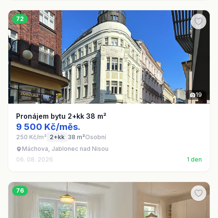
72
19
Pronájem bytu 2+kk 38 m²
9 500 Kč/měs.
250 Kč/m²
2+kk
38 m²
Osobní
Máchova, Jablonec nad Nisou
06. 08. 2026
1 den
76