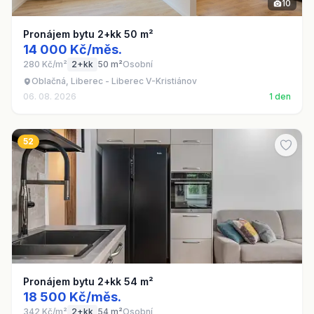
10
Pronájem bytu 2+kk 50 m²
14 000 Kč/měs.
280 Kč/m²
2+kk
50 m²
Osobní
Oblačná, Liberec - Liberec V-Kristiánov
06. 08. 2026
1 den
52
Pronájem bytu 2+kk 54 m²
18 500 Kč/měs.
342 Kč/m²
2+kk
54 m²
Osobní