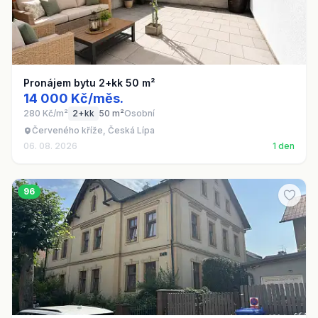
Pronájem bytu 2+kk 50 m²
14 000 Kč/měs.
280 Kč/m²
2+kk
50 m²
Osobní
Červeného kříže, Česká Lípa
06. 08. 2026
1 den
96