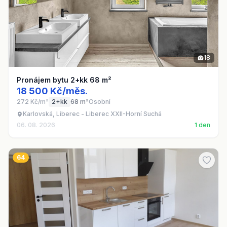
18
Pronájem bytu 2+kk 68 m²
18 500 Kč/měs.
272 Kč/m²
2+kk
68 m²
Osobní
Karlovská, Liberec - Liberec XXII-Horní Suchá
06. 08. 2026
1 den
64