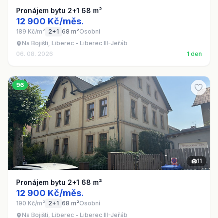
Pronájem bytu 2+1 68 m²
12 900 Kč/měs.
189 Kč/m²
2+1
68 m²
Osobní
Na Bojišti, Liberec - Liberec III-Jeřáb
06. 08. 2026
1 den
96
11
Pronájem bytu 2+1 68 m²
12 900 Kč/měs.
190 Kč/m²
2+1
68 m²
Osobní
Na Bojišti, Liberec - Liberec III-Jeřáb