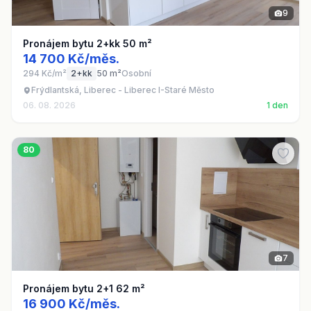
9
Pronájem bytu 2+kk 50 m²
14 700 Kč/měs.
294 Kč/m²
2+kk
50 m²
Osobní
Frýdlantská, Liberec - Liberec I-Staré Město
06. 08. 2026
1 den
80
7
Pronájem bytu 2+1 62 m²
16 900 Kč/měs.