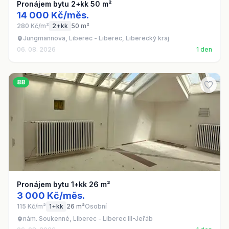
Pronájem bytu 2+kk 50 m²
14 000 Kč/měs.
280 Kč/m²
2+kk
50 m²
Jungmannova, Liberec - Liberec, Liberecký kraj
06. 08. 2026
1 den
88
Pronájem bytu 1+kk 26 m²
3 000 Kč/měs.
115 Kč/m²
1+kk
26 m²
Osobní
nám. Soukenné, Liberec - Liberec III-Jeřáb