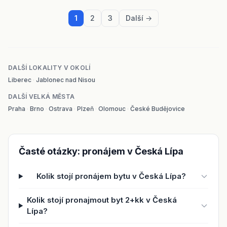
1
2
3
Další →
DALŠÍ LOKALITY V OKOLÍ
Liberec
·
Jablonec nad Nisou
DALŠÍ VELKÁ MĚSTA
Praha
·
Brno
·
Ostrava
·
Plzeň
·
Olomouc
·
České Budějovice
Časté otázky: pronájem v Česká Lípa
Kolik stojí pronájem bytu v Česká Lípa?
Kolik stojí pronajmout byt 2+kk v Česká
Lípa?