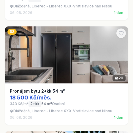
Dlážděná, Liberec - Liberec XXX-Vratislavice nad Nisou
06. 08. 2026
1 den
52
20
Pronájem bytu 2+kk 54 m²
18 500 Kč/měs.
343 Kč/m²
2+kk
54 m²
Osobní
Dlážděná, Liberec - Liberec XXX-Vratislavice nad Nisou
06. 08. 2026
1 den