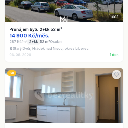
13
Pronájem bytu 2+kk 52 m²
14 900 Kč/měs.
287 Kč/m²
2+kk
52 m²
Osobní
Starý Dvůr, Hrádek nad Nisou, okres Liberec
06. 08. 2026
1 den
68