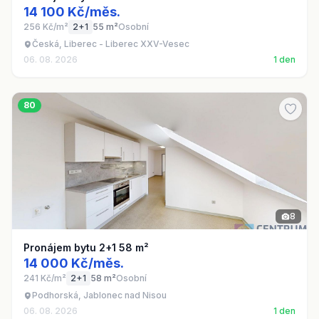
14 100 Kč/měs.
256 Kč/m²
2+1
55 m²
Osobní
Česká, Liberec - Liberec XXV-Vesec
06. 08. 2026
1 den
80
8
Pronájem bytu 2+1 58 m²
14 000 Kč/měs.
241 Kč/m²
2+1
58 m²
Osobní
Podhorská, Jablonec nad Nisou
06. 08. 2026
1 den