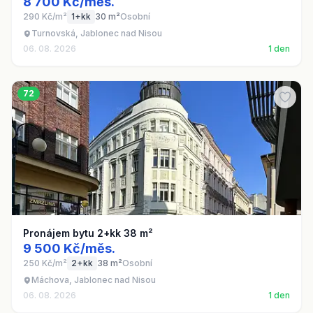
8 700 Kč/měs.
290 Kč/m²
1+kk
30 m²
Osobní
Turnovská, Jablonec nad Nisou
06. 08. 2026
1 den
72
Pronájem bytu 2+kk 38 m²
9 500 Kč/měs.
250 Kč/m²
2+kk
38 m²
Osobní
Máchova, Jablonec nad Nisou
06. 08. 2026
1 den