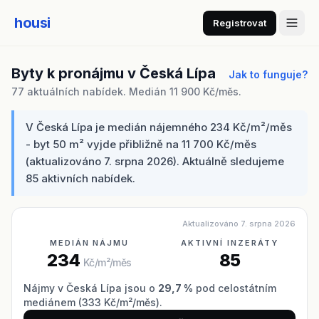
housi
Registrovat
Byty k pronájmu v Česká Lípa
Jak to funguje?
77 aktuálních nabídek. Medián 11 900 Kč/měs.
V Česká Lípa je medián nájemného 234 Kč/m²/měs
- byt 50 m² vyjde přibližně na 11 700 Kč/měs
(aktualizováno 7. srpna 2026). Aktuálně sledujeme
85 aktivních nabídek.
Aktualizováno 7. srpna 2026
MEDIÁN NÁJMU
AKTIVNÍ INZERÁTY
234
85
Kč/m²/měs
Nájmy v Česká Lípa jsou o
29,7 %
pod celostátním
mediánem (333 Kč/m²/měs).