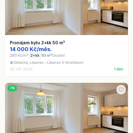
Pronájem bytu 2+kk 50 m²
14 000 Kč/měs.
280 Kč/m²
2+kk
50 m²
Osobní
Oblačná, Liberec - Liberec V-Kristiánov
06. 08. 2026
1 den
76