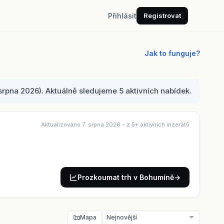
Přihlásit
Registrovat
Jak to funguje?
rpna 2026). Aktuálně sledujeme 5 aktivních nabídek.
Aktualizováno 7. srpna 2026
- z 5+ aktivních inzerátů
Prozkoumat trh v Bohumíně
→
Mapa