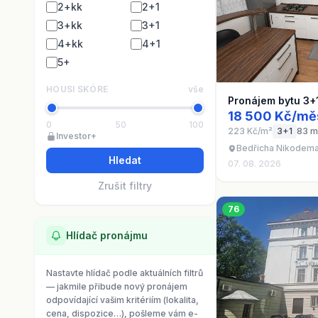
2+kk
2+1
3+kk
3+1
4+kk
4+1
5+
HOUSI SKÓRE
vše
Pronájem bytu 3+
18 500 Kč/mě
0
50
100
223 Kč/m²
3+1
83 m
Investor+
Bedřicha Nikodema
Hledat
07. 08. 2026
Zrušit filtry
76
Hlídač pronájmu
Nastavte hlídač podle aktuálních filtrů
— jakmile přibude nový pronájem
odpovídající vašim kritériím (lokalita,
cena, dispozice…), pošleme vám e-