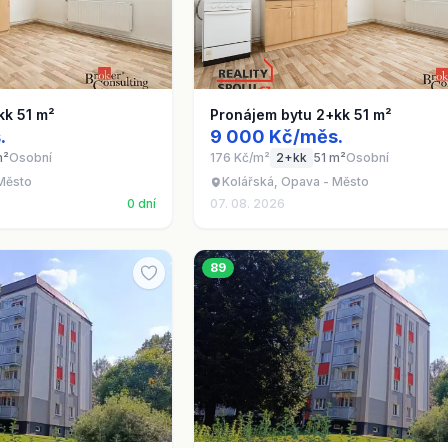
kk 51 m²
Pronájem bytu 2+kk 51 m²
.
9 000 Kč/měs.
m²
Osobní
176 Kč/m²
2+kk
51 m²
Osobní
 Město
Kolářská, Opava - Město
0 dní
07. 08. 2026
89