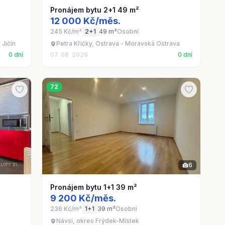
Pronájem bytu 2+1 49 m²
12 000 Kč/měs.
245 Kč/m²
2+1
49 m²
Osobní
 Jičín
Petra Křičky, Ostrava - Moravská Ostrava
0 dní
07. 08. 2026
0 dní
72
6
Pronájem bytu 1+1 39 m²
9 200 Kč/měs.
236 Kč/m²
1+1
39 m²
Osobní
Návsí, okres Frýdek-Místek