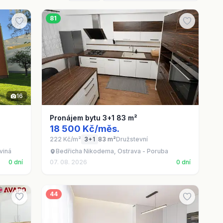
81
16
Pronájem bytu 3+1 83 m²
18 500 Kč/měs.
222 Kč/m²
3+1
83 m²
Družstevní
viná
Bedřicha Nikodema, Ostrava - Poruba
0 dní
07. 08. 2026
0 dní
44