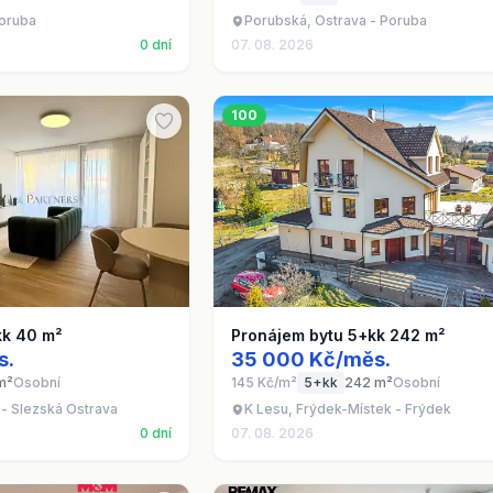
Poruba
Porubská, Ostrava - Poruba
0 dní
07. 08. 2026
100
kk 40 m²
Pronájem bytu 5+kk 242 m²
s.
35 000 Kč/měs.
m²
Osobní
145 Kč/m²
5+kk
242 m²
Osobní
 - Slezská Ostrava
K Lesu, Frýdek-Místek - Frýdek
0 dní
07. 08. 2026