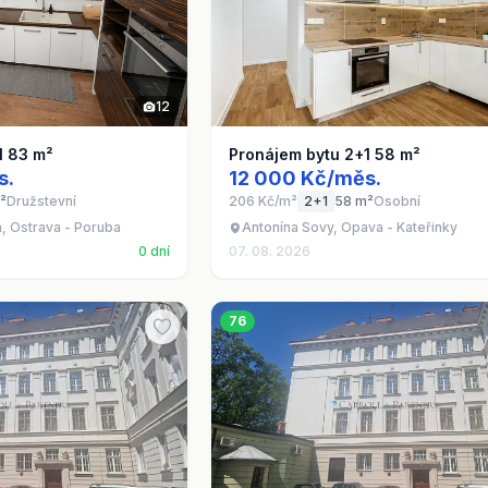
12
1 83 m²
Pronájem bytu 2+1 58 m²
s.
12 000 Kč/měs.
²
Družstevní
206 Kč/m²
2+1
58 m²
Osobní
, Ostrava - Poruba
Antonína Sovy, Opava - Kateřinky
0 dní
07. 08. 2026
76