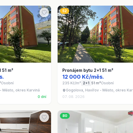
52
1 51 m²
Pronájem bytu 2+1 51 m²
s.
12 000 Kč/měs.
²
Osobní
235 Kč/m²
2+1
51 m²
Osobní
- Město, okres Karviná
Gogolova, Havířov - Město, okres Kar
0 dní
07. 08. 2026
80