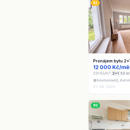
52
Pronájem bytu 2+
12 000 Kč/mě
231 Kč/m²
2+1
52 m
Kosmonautů, Karvin
07. 08. 2026
92