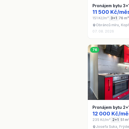
Pronájem bytu 3+
11 500 Kč/měs
151 Kč/m²
3+1
76 m²
Obránců míru, Kopř
07. 08. 2026
76
Pronájem bytu 2+
12 000 Kč/mě
235 Kč/m²
2+1
51 m
Josefa Suka, Frýde