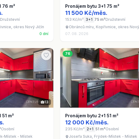
1 76 m²
Pronájem bytu 3+1 75 m²
.
11 500 Kč/měs.
Družstevní
153 Kč/m²
3+1
75 m²
Družstevní
ivnice, okres Nový Jičín
Obránců míru, Kopřivnice, okres Nový
0 dní
07. 08. 2026
76
13
1 51 m²
Pronájem bytu 2+1 51 m²
s.
12 000 Kč/měs.
²
Osobní
235 Kč/m²
2+1
51 m²
Osobní
k-Místek - Místek
Josefa Suka, Frýdek-Místek - Místek