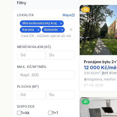
Filtry
52
LOKALITA
Mapa
Moravskoslezský kraj
×
⨯
Karviná
×
Bohumín
×
MĚSÍČNÍ NÁJEM (KČ)
Pronájem bytu 2+
MAX. KČ/M²/MĚS.
12 000 Kč/mě
235 Kč/m²
2+1
51 m
Gogolova, Havířov 
07. 08. 2026
PLOCHA (M²)
81
DISPOZICE
1+kk
1+1