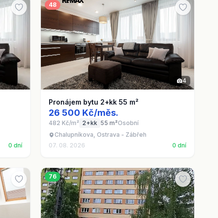
48
4
Pronájem bytu 2+kk 55 m²
26 500 Kč/měs.
482 Kč/m²
2+kk
55 m²
Osobní
Chalupníkova, Ostrava - Zábřeh
0 dní
07. 08. 2026
0 dní
76