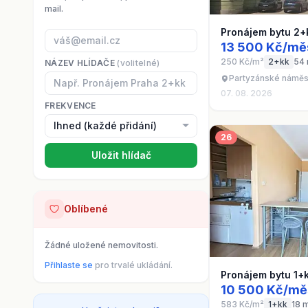
mail.
Pronájem bytu 2+
13 500 Kč/mě
250 Kč/m²
2+kk
54
NÁZEV HLÍDAČE
(volitelné)
Partyzánské náměst
07. 08. 2026
FREKVENCE
26
Uložit hlídač
Oblíbené
Žádné uložené nemovitosti.
Přihlaste se
pro trvalé ukládání.
Pronájem bytu 1+
10 500 Kč/mě
583 Kč/m²
1+kk
18 