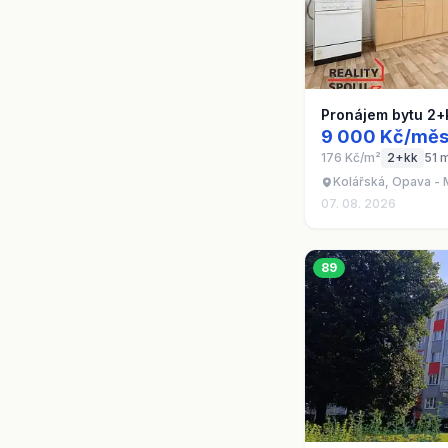
Pronájem bytu 2+
9 000 Kč/měs
176 Kč/m²
2+kk
51 
Kolářská, Opava -
07. 08. 2026
89