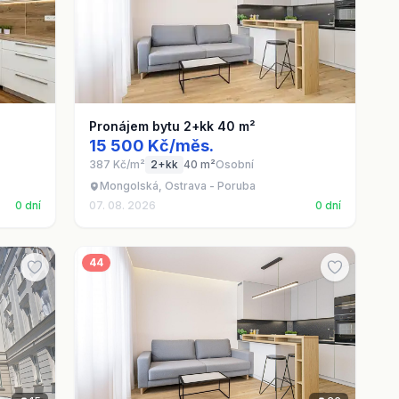
Pronájem bytu 2+kk 40 m²
15 500 Kč/měs.
387 Kč/m²
2+kk
40 m²
Osobní
Mongolská, Ostrava - Poruba
0 dní
07. 08. 2026
0 dní
44