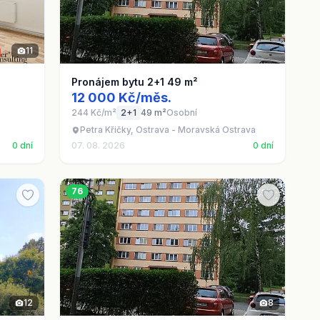
11
Pronájem bytu 2+1 49 m²
12 000 Kč/měs.
244 Kč/m²
2+1
49 m²
Osobní
Petra Křičky, Ostrava - Moravská Ostrava
0 dní
07. 08. 2026
0 dní
76
12
8