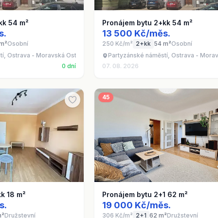
kk 54 m²
Pronájem bytu 2+kk 54 m²
s.
13 500 Kč/měs.
 m²
Osobní
250 Kč/m²
2+kk
54 m²
Osobní
í, Ostrava - Moravská Ostrava
Partyzánské náměstí, Ostrava - Mora
0 dní
07. 08. 2026
45
kk 18 m²
Pronájem bytu 2+1 62 m²
s.
19 000 Kč/měs.
m²
Družstevní
306 Kč/m²
2+1
62 m²
Družstevní