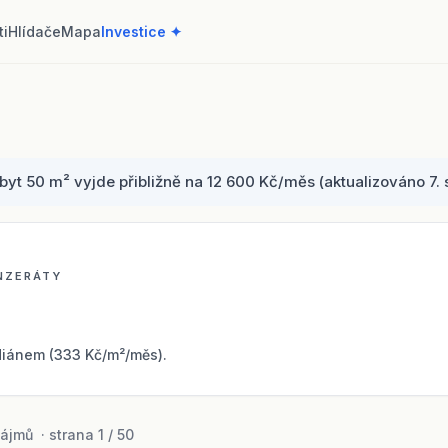
ti
Hlídače
Mapa
Investice ✦
 50 m² vyjde přibližně na 12 600 Kč/měs (aktualizováno 7. s
INZERÁTY
iánem (333 Kč/m²/měs).
jmů · strana 1 / 50