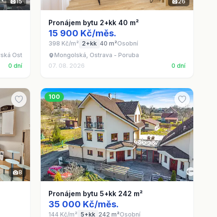
15
26
Pronájem bytu 2+kk 40 m²
15 900 Kč/měs.
398 Kč/m²
2+kk
40 m²
Osobní
vská Ostrava
Mongolská, Ostrava - Poruba
0 dní
07. 08. 2026
0 dní
100
8
Pronájem bytu 5+kk 242 m²
35 000 Kč/měs.
144 Kč/m²
5+kk
242 m²
Osobní