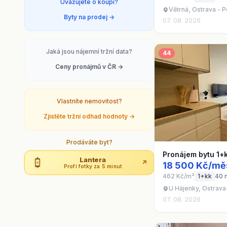
Uvažujete o koupi?
Větrná, Ostrava - 
Byty na prodej →
07. 08. 2026
Jaká jsou nájemní tržní data?
44
Ceny pronájmů v ČR →
Vlastníte nemovitost?
Zjistěte tržní odhad hodnoty →
Prodáváte byt?
Pronájem bytu 1+
Lantera
↗
18 500 Kč/mě
Profi fotky za 5 minut
462 Kč/m²
1+kk
40 
U Hájenky, Ostrava
07. 08. 2026