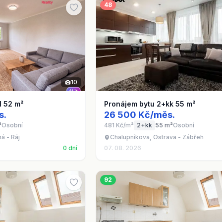
48
10
1 52 m²
Pronájem bytu 2+kk 55 m²
s.
26 500 Kč/měs.
²
Osobní
481 Kč/m²
2+kk
55 m²
Osobní
á - Ráj
Chalupníkova, Ostrava - Zábřeh
0 dní
07. 08. 2026
92