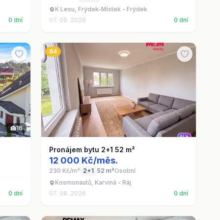
K Lesu, Frýdek-Místek - Frýdek
0 dní
07. 08. 2026
0 dní
64
16
Pronájem bytu 2+1 52 m²
12 000 Kč/měs.
230 Kč/m²
2+1
52 m²
Osobní
Kosmonautů, Karviná - Ráj
0 dní
07. 08. 2026
0 dní