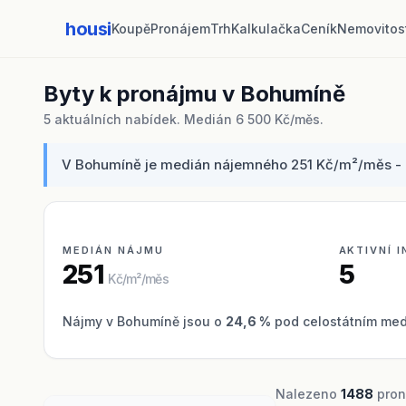
housi
Koupě
Pronájem
Trh
Kalkulačka
Ceník
Nemovitos
Byty k pronájmu v Bohumíně
5 aktuálních nabídek. Medián 6 500 Kč/měs.
V Bohumíně je medián nájemného 251 Kč/m²/měs - byt
MEDIÁN NÁJMU
AKTIVNÍ 
251
5
Kč/m²/měs
Nájmy v Bohumíně jsou o
24,6 %
pod celostátním med
Nalezeno
1488
proná