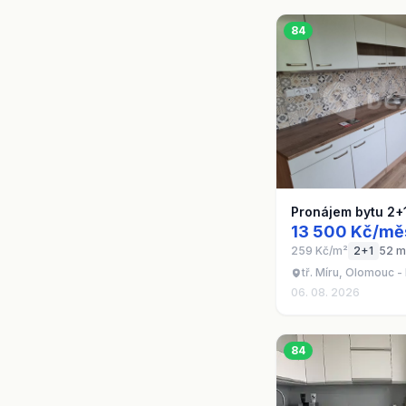
84
Pronájem bytu 2+
13 500 Kč/mě
259 Kč/m²
2+1
52 m
tř. Míru, Olomouc 
06. 08. 2026
84