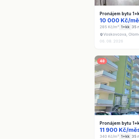
Pronájem bytu 1+
10 000 Kč/mě
285 Kč/m²
1+kk
35 
Voskovcova, Olom
06. 08. 2026
48
Pronájem bytu 1+
11 900 Kč/měs
340 Kč/m²
1+kk
35 