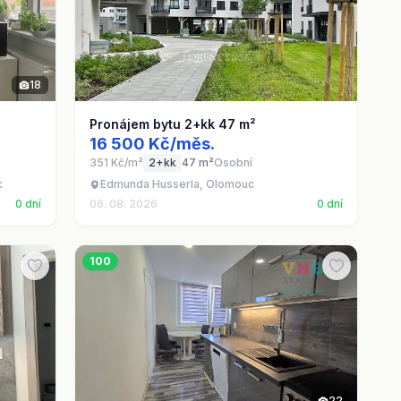
18
Pronájem bytu 2+kk 47 m²
16 500 Kč/měs.
351 Kč/m²
2+kk
47 m²
Osobní
c
Edmunda Husserla, Olomouc
0 dní
06. 08. 2026
0 dní
100
22