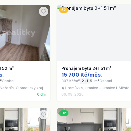
52
1 52 m²
Pronájem bytu 2+1 51 m²
s.
15 700 Kč/měs.
²
Osobní
307 Kč/m²
2+1
51 m²
Osobní
- Neředín, Olomoucký kraj
Hromůvka, Hranice - Hranice I-Město,
0 dní
06. 08. 2026
92