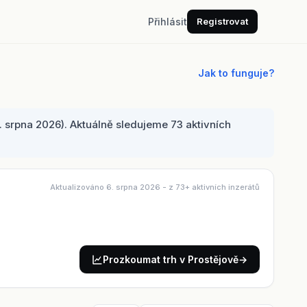
Přihlásit
Registrovat
Jak to funguje?
 srpna 2026). Aktuálně sledujeme 73 aktivních
Aktualizováno 6. srpna 2026
- z 73+ aktivních inzerátů
Prozkoumat trh v Prostějově
→