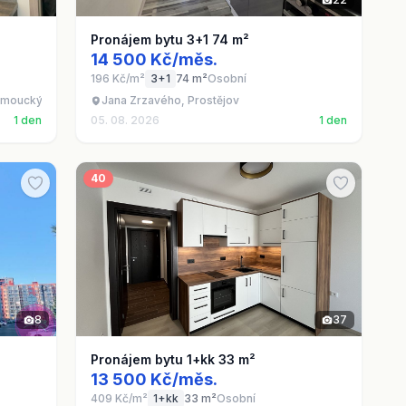
Pronájem bytu 3+1 74 m²
14 500 Kč/měs.
196 Kč/m²
3+1
74 m²
Osobní
omoucký kraj
Jana Zrzavého, Prostějov
1 den
05. 08. 2026
1 den
40
8
37
Pronájem bytu 1+kk 33 m²
13 500 Kč/měs.
409 Kč/m²
1+kk
33 m²
Osobní