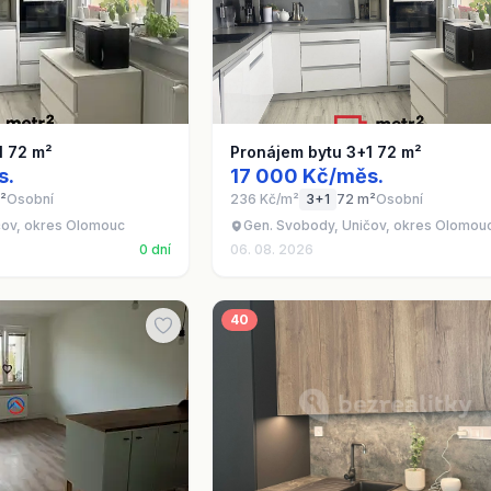
1 72 m²
Pronájem bytu 3+1 72 m²
s.
17 000 Kč/měs.
²
Osobní
236 Kč/m²
3+1
72 m²
Osobní
čov, okres Olomouc
Gen. Svobody, Uničov, okres Olomou
0 dní
06. 08. 2026
40