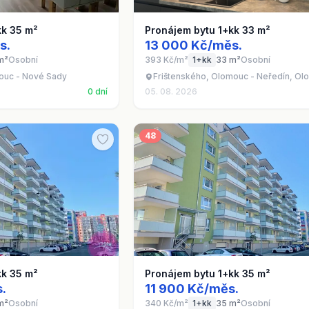
kk 35 m²
Pronájem bytu 1+kk 33 m²
s.
13 000 Kč/měs.
m²
Osobní
393 Kč/m²
1+kk
33 m²
Osobní
ouc - Nové Sady
Frištenského, Olomouc - Neředín, Ol
0 dní
05. 08. 2026
48
kk 35 m²
Pronájem bytu 1+kk 35 m²
.
11 900 Kč/měs.
m²
Osobní
340 Kč/m²
1+kk
35 m²
Osobní