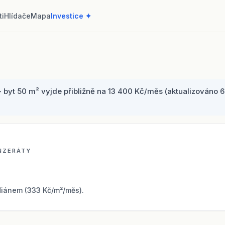
ti
Hlídače
Mapa
Investice ✦
yt 50 m² vyjde přibližně na 13 400 Kč/měs (aktualizováno 6.
INZERÁTY
iánem (333 Kč/m²/měs).