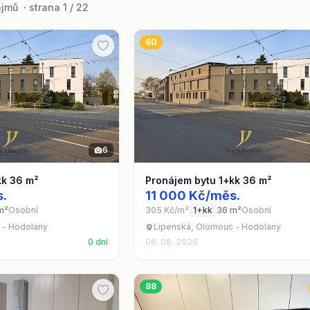
mů · strana 1 / 22
60
6
kk 36 m²
Pronájem bytu 1+kk 36 m²
s.
11 000 Kč/měs.
m²
Osobní
305 Kč/m²
1+kk
36 m²
Osobní
 - Hodolany
Lipenská, Olomouc - Hodolany
0 dní
06. 08. 2026
88