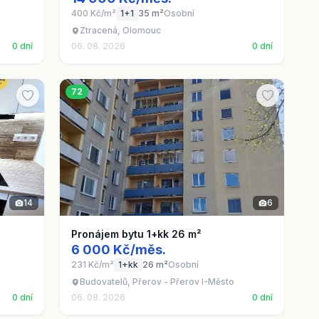
400 Kč/m²
1+1
35 m²
Osobní
Ztracená, Olomouc
0 dní
06. 08. 2026
0 dní
72
14
6
Pronájem bytu 1+kk 26 m²
6 000 Kč/měs.
231 Kč/m²
1+kk
26 m²
Osobní
Budovatelů, Přerov - Přerov I-Město
0 dní
06. 08. 2026
0 dní