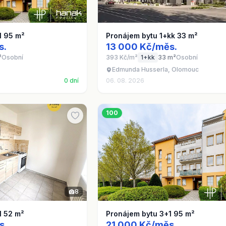
1 95 m²
Pronájem bytu 1+kk 33 m²
s.
13 000 Kč/měs.
²
Osobní
393 Kč/m²
1+kk
33 m²
Osobní
Edmunda Husserla, Olomouc
0 dní
06. 08. 2026
100
8
1 52 m²
Pronájem bytu 3+1 95 m²
s.
21 000 Kč/měs.