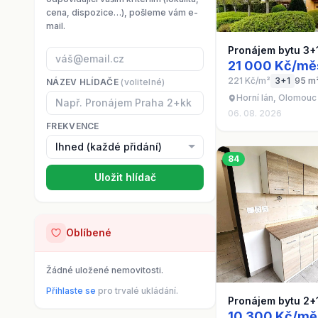
cena, dispozice…), pošleme vám e-
mail.
Pronájem bytu 3+
21 000 Kč/mě
221 Kč/m²
3+1
95 m
NÁZEV HLÍDAČE
(volitelné)
Horní lán, Olomouc
06. 08. 2026
FREKVENCE
84
Uložit hlídač
Oblíbené
Žádné uložené nemovitosti.
Přihlaste se
pro trvalé ukládání.
Pronájem bytu 2+
10 300 Kč/mě