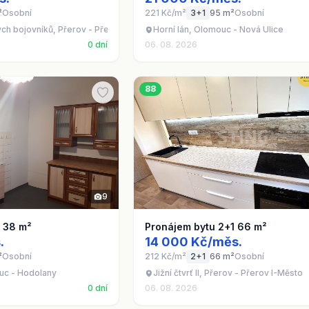
²
Osobní
221 Kč/m²
3+1
95 m²
Osobní
kých bojovníků, Přerov - Přerov I-Město
Horní lán, Olomouc - Nová Ulice
0 dní
06. 08. 2026
88
9
1 38 m²
Pronájem bytu 2+1 66 m²
.
14 000 Kč/měs.
²
Osobní
212 Kč/m²
2+1
66 m²
Osobní
uc - Hodolany
Jižní čtvrť II, Přerov - Přerov I-Město
0 dní
06. 08. 2026