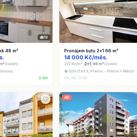
18
kk 48 m²
Pronájem bytu 2+1 66 m²
s.
14 000 Kč/měs.
 m²
Osobní
212 Kč/m²
2+1
66 m²
Osobní
Olomouc
Jižní čtvrť II, Přerov - Přerov I-Město
0 dní
06. 08. 2026
40