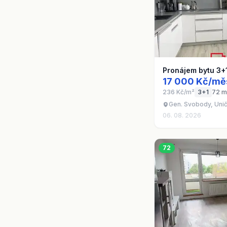
Pronájem bytu 3+
17 000 Kč/mě
236 Kč/m²
3+1
72 m
Gen. Svobody, Uni
06. 08. 2026
72