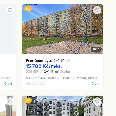
52
17
Pronájem bytu 2+1 51 m²
15 700 Kč/měs.
308 Kč/m²
2+1
51 m²
Osobní
 okres Přerov
Hromůvka, Hranice - Hranice I-Město, okres Přerov
0 dní
06. 08. 2026
0 dní
52