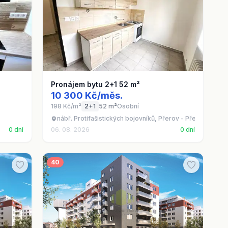
Pronájem bytu 2+1 52 m²
10 300 Kč/měs.
198 Kč/m²
2+1
52 m²
Osobní
nábř. Protifašistických bojovníků, Přerov - Přerov I-Měst
0 dní
06. 08. 2026
0 dní
40