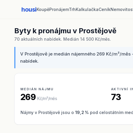
housi
Koupě
Pronájem
Trh
Kalkulačka
Ceník
Nemovitos
Byty k pronájmu v Prostějově
70 aktuálních nabídek. Medián 14 500 Kč/měs.
V Prostějově je medián nájemného 269 Kč/m²/měs - b
nabídek.
MEDIÁN NÁJMU
AKTIVNÍ 
269
73
Kč/m²/měs
Nájmy v Prostějově jsou o
19,2 %
pod celostátním med