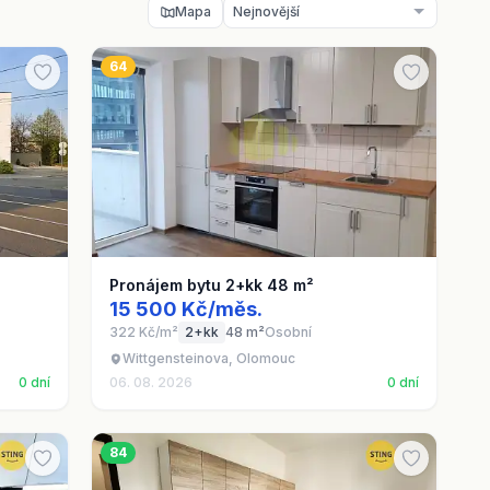
Mapa
64
Pronájem bytu 2+kk 48 m²
15 500 Kč/měs.
322 Kč/m²
2+kk
48 m²
Osobní
Wittgensteinova, Olomouc
0 dní
06. 08. 2026
0 dní
84