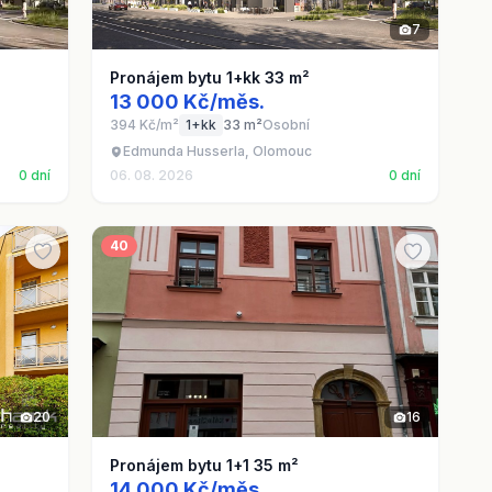
7
Pronájem bytu 1+kk 33 m²
13 000 Kč/měs.
394 Kč/m²
1+kk
33 m²
Osobní
Edmunda Husserla, Olomouc
0 dní
06. 08. 2026
0 dní
40
20
16
Pronájem bytu 1+1 35 m²
14 000 Kč/měs.