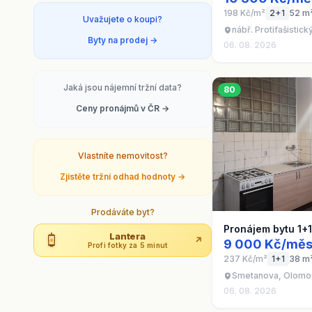
198 Kč/m²
2+1
52 m
Uvažujete o koupi?
nábř. Protifašistic
Byty na prodej →
06. 08. 2026
Jaká jsou nájemní tržní data?
80
Ceny pronájmů v ČR →
Vlastníte nemovitost?
Zjistěte tržní odhad hodnoty →
Prodáváte byt?
Pronájem bytu 1+
Lantera
↗
9 000 Kč/měs
Profi fotky za 5 minut
237 Kč/m²
1+1
38 m
Smetanova, Olomo
06. 08. 2026