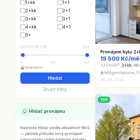
1+kk
1+1
2+kk
2+1
3+kk
3+1
4+kk
4+1
5+
HOUSI SKÓRE
vše
Pronájem bytu 2+
15 500 Kč/mě
0
50
100
323 Kč/m²
2+kk
48
Investor+
Wittgensteinova, 
Hledat
06. 08. 2026
Zrušit filtry
100
Hlídač pronájmu
Nastavte hlídač podle aktuálních filtrů
— jakmile přibude nový pronájem
odpovídající vašim kritériím (lokalita,