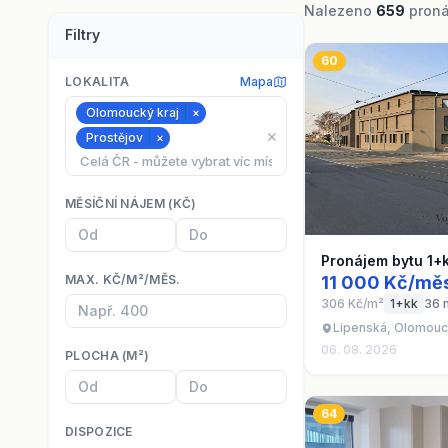
Nalezeno
659
pronáj
Filtry
60
LOKALITA
Mapa
Olomoucký kraj
×
⨯
Prostějov
×
MĚSÍČNÍ NÁJEM (KČ)
Pronájem bytu 1+
MAX. KČ/M²/MĚS.
11 000 Kč/mě
306 Kč/m²
1+kk
36 
Lipenská, Olomouc
06. 08. 2026
PLOCHA (M²)
64
DISPOZICE