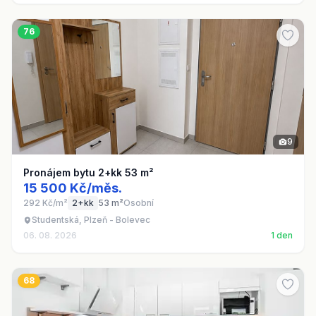
76
9
Pronájem bytu 2+kk 53 m²
15 500 Kč/měs.
292 Kč/m²
2+kk
53 m²
Osobní
Studentská, Plzeň - Bolevec
06. 08. 2026
1 den
68