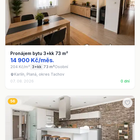
Pronájem bytu 3+kk 73 m²
14 900 Kč/měs.
204 Kč/m²
3+kk
73 m²
Osobní
Karlín, Planá, okres Tachov
07. 08. 2026
0 dní
56