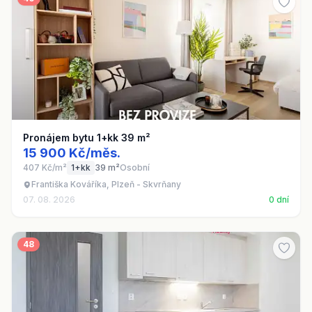
Pronájem bytu 1+kk 39 m²
15 900 Kč/měs.
407 Kč/m²
1+kk
39 m²
Osobní
Františka Kováříka, Plzeň - Skvrňany
07. 08. 2026
0 dní
48