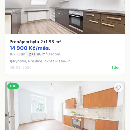
Pronájem bytu 2+1 88 m²
14 900 Kč/měs.
169 Kč/m²
2+1
88 m²
Osobní
Rybova, Přeštice, okres Plzeň-jih
06. 08. 2026
1 den
100