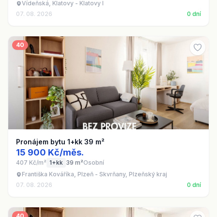
Vídeňská, Klatovy - Klatovy I
07. 08. 2026
0 dní
40
Pronájem bytu 1+kk 39 m²
15 900 Kč/měs.
407 Kč/m²
1+kk
39 m²
Osobní
Františka Kováříka, Plzeň - Skvrňany, Plzeňský kraj
07. 08. 2026
0 dní
40