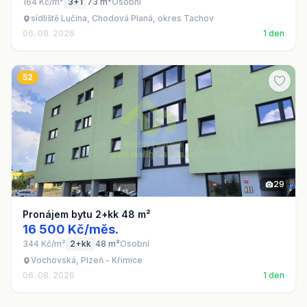
164 Kč/m²
3+1
73 m²
Osobní
sídliště Lučina, Chodová Planá, okres Tachov
06. 08. 2026
1 den
52
29
Pronájem bytu 2+kk 48 m²
16 500 Kč/měs.
344 Kč/m²
2+kk
48 m²
Osobní
Vochovská, Plzeň - Křimice
06. 08. 2026
1 den