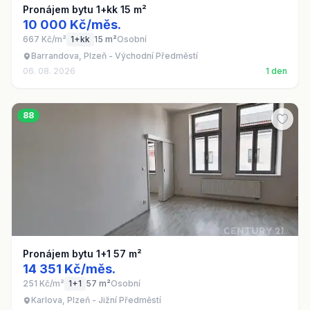
Pronájem bytu 1+kk 15 m²
10 000 Kč/měs.
667 Kč/m²
1+kk
15 m²
Osobní
Barrandova, Plzeň - Východní Předměstí
06. 08. 2026
1 den
88
Pronájem bytu 1+1 57 m²
14 351 Kč/měs.
251 Kč/m²
1+1
57 m²
Osobní
Karlova, Plzeň - Jižní Předměstí