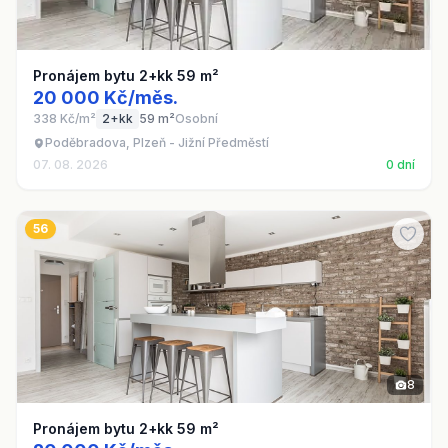
Pronájem bytu 2+kk 59 m²
20 000 Kč/měs.
338 Kč/m²
2+kk
59 m²
Osobní
Poděbradova, Plzeň - Jižní Předměstí
07. 08. 2026
0 dní
56
8
Pronájem bytu 2+kk 59 m²