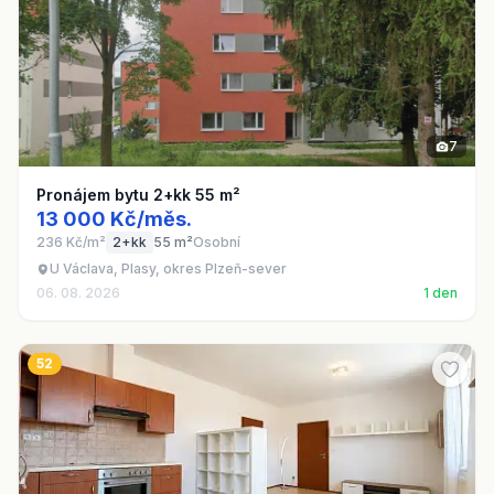
7
Pronájem bytu 2+kk 55 m²
13 000 Kč/měs.
236 Kč/m²
2+kk
55 m²
Osobní
U Václava, Plasy, okres Plzeň-sever
06. 08. 2026
1 den
52