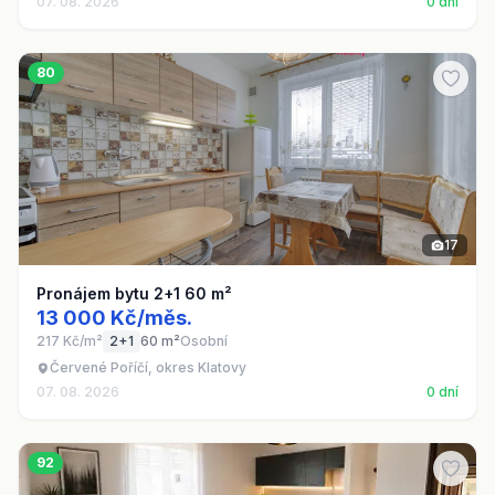
07. 08. 2026
0 dní
80
17
Pronájem bytu 2+1 60 m²
13 000 Kč/měs.
217 Kč/m²
2+1
60 m²
Osobní
Červené Poříčí, okres Klatovy
07. 08. 2026
0 dní
92