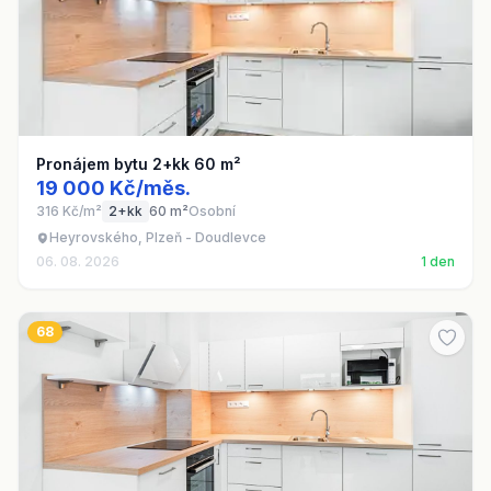
Pronájem bytu 2+kk 60 m²
19 000 Kč/měs.
316 Kč/m²
2+kk
60 m²
Osobní
Heyrovského, Plzeň - Doudlevce
06. 08. 2026
1 den
68