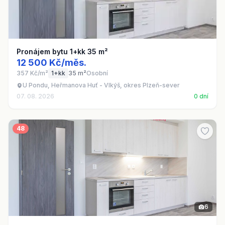
Pronájem bytu 1+kk 35 m²
12 500 Kč/měs.
357 Kč/m²
1+kk
35 m²
Osobní
U Pondu, Heřmanova Huť - Vlkýš, okres Plzeň-sever
07. 08. 2026
0 dní
48
6