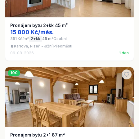
Pronájem bytu 2+kk 45 m²
15 800 Kč/měs.
351 Kč/m²
2+kk
45 m²
Osobní
Karlova, Plzeň - Jižní Předměstí
06. 08. 2026
1 den
100
Pronájem bytu 2+1 87 m²