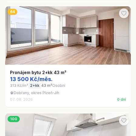
64
Pronájem bytu 2+kk 43 m²
13 500 Kč/měs.
313 Kč/m²
2+kk
43 m²
Osobní
Dobřany, okres Plzeň-Jih
07. 08. 2026
0 dní
100