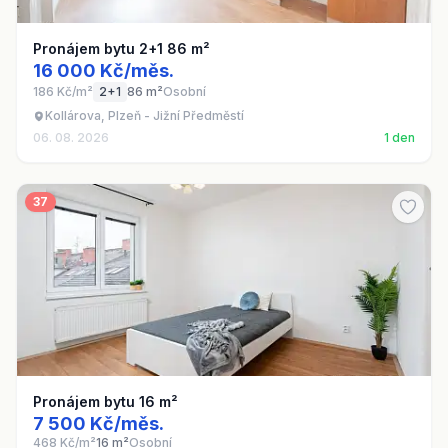
Pronájem bytu 2+1 86 m²
16 000 Kč/měs.
186 Kč/m²
2+1
86 m²
Osobní
Kollárova, Plzeň - Jižní Předměstí
06. 08. 2026
1 den
37
Pronájem bytu 16 m²
7 500 Kč/měs.
468 Kč/m²
16 m²
Osobní