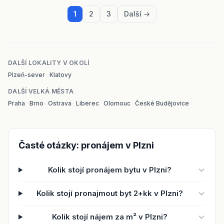
1
2
3
Další →
DALŠÍ LOKALITY V OKOLÍ
Plzeň-sever
·
Klatovy
DALŠÍ VELKÁ MĚSTA
Praha
·
Brno
·
Ostrava
·
Liberec
·
Olomouc
·
České Budějovice
Časté otázky: pronájem v Plzni
Kolik stojí pronájem bytu v Plzni?
Kolik stojí pronajmout byt 2+kk v Plzni?
Kolik stojí nájem za m² v Plzni?