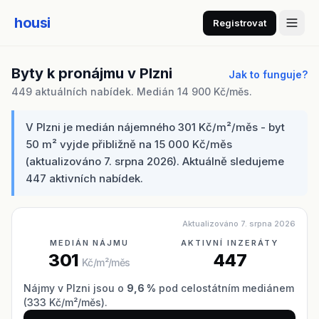
housi
Registrovat
Byty k pronájmu v Plzni
Jak to funguje?
449 aktuálních nabídek. Medián 14 900 Kč/měs.
V Plzni je medián nájemného 301 Kč/m²/měs - byt
50 m² vyjde přibližně na 15 000 Kč/měs
(aktualizováno 7. srpna 2026). Aktuálně sledujeme
447 aktivních nabídek.
Aktualizováno 7. srpna 2026
MEDIÁN NÁJMU
AKTIVNÍ INZERÁTY
301
447
Kč/m²/měs
Nájmy v Plzni jsou o
9,6 %
pod celostátním mediánem
(333 Kč/m²/měs).