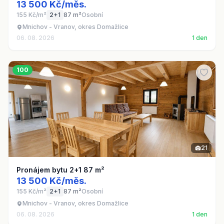
13 500 Kč/měs.
155 Kč/m²
2+1
87 m²
Osobní
Mnichov - Vranov, okres Domažlice
06. 08. 2026
1 den
100
21
Pronájem bytu 2+1 87 m²
13 500 Kč/měs.
155 Kč/m²
2+1
87 m²
Osobní
Mnichov - Vranov, okres Domažlice
06. 08. 2026
1 den