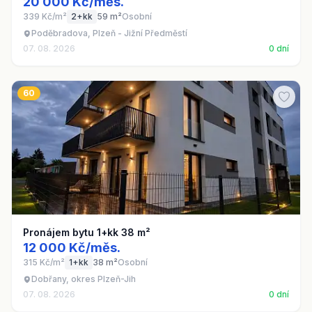
20 000 Kč/měs.
339 Kč/m²
2+kk
59 m²
Osobní
Poděbradova, Plzeň - Jižní Předměstí
07. 08. 2026
0 dní
60
Pronájem bytu 1+kk 38 m²
12 000 Kč/měs.
315 Kč/m²
1+kk
38 m²
Osobní
Dobřany, okres Plzeň-Jih
07. 08. 2026
0 dní