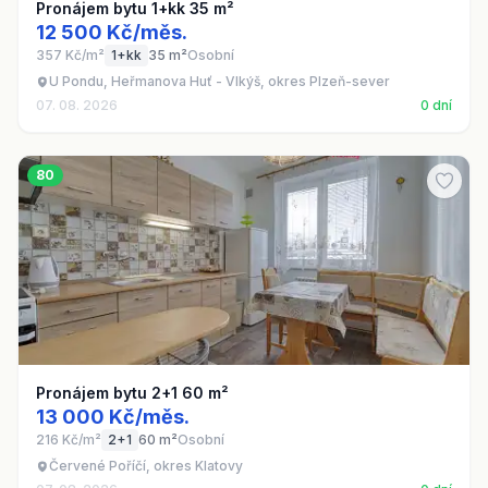
Pronájem bytu 1+kk 35 m²
12 500 Kč/měs.
357 Kč/m²
1+kk
35 m²
Osobní
U Pondu, Heřmanova Huť - Vlkýš, okres Plzeň-sever
07. 08. 2026
0 dní
80
Pronájem bytu 2+1 60 m²
13 000 Kč/měs.
216 Kč/m²
2+1
60 m²
Osobní
Červené Poříčí, okres Klatovy