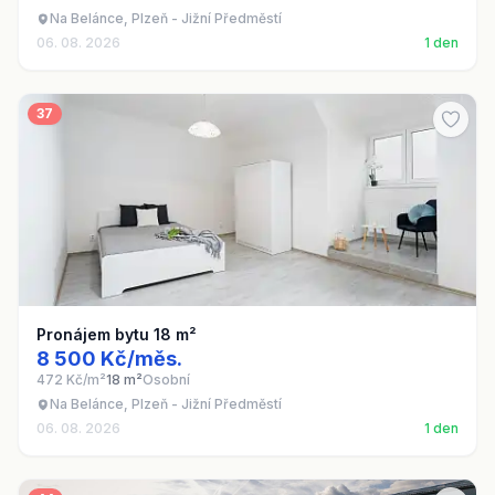
Na Belánce, Plzeň - Jižní Předměstí
06. 08. 2026
1 den
37
Pronájem bytu 18 m²
8 500 Kč/měs.
472 Kč/m²
18 m²
Osobní
Na Belánce, Plzeň - Jižní Předměstí
06. 08. 2026
1 den