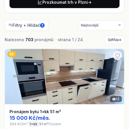
Prozkoumat trh v Plzni
→
Filtry + Hlídač
1
Nalezeno
703
pronájmů · strana 1 / 24
Mapa
52
12
Pronájem bytu 1+kk 51 m²
15 000 Kč/měs.
294 Kč/m²
1+kk
51 m²
Osobní