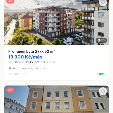
44
36
Pronájem bytu 2+kk 52 m²
19 900 Kč/měs.
383 Kč/m²
2+kk
52 m²
Osobní
Jungmannova, Tachov
06. 08. 2026
1 den
37