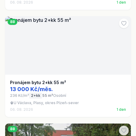
06. 08. 2026
1 den
88
Pronájem bytu 2+kk 55 m²
13 000 Kč/měs.
236 Kč/m²
2+kk
55 m²
Osobní
U Václava, Plasy, okres Plzeň-sever
06. 08. 2026
1 den
88