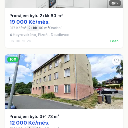
12
Pronájem bytu 2+kk 60 m²
19 000 Kč/měs.
317 Kč/m²
2+kk
60 m²
Osobní
Heyrovského, Plzeň - Doudlevce
06. 08. 2026
1 den
100
Pronájem bytu 3+1 73 m²
12 000 Kč/měs.