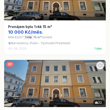
Pronájem bytu 1+kk 15 m²
10 000 Kč/měs.
666 Kč/m²
1+kk
15 m²
Osobní
Barrandova, Plzeň - Východní Předměstí
06. 08. 2026
1 den
37
22