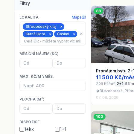
Filtry
88
LOKALITA
Mapa
Středočeský kraj
×
⨯
Kutná Hora
×
Čáslav
×
MĚSÍČNÍ NÁJEM (KČ)
Pronájem bytu 2+
MAX. KČ/M²/MĚS.
11 500 Kč/měs
209 Kč/m²
2+1
55 m
Březohorská, Příbr
07. 08. 2026
PLOCHA (M²)
100
DISPOZICE
1+kk
1+1