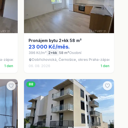
Pronájem bytu 2+kk 58 m²
23 000 Kč/měs.
396 Kč/m²
2+kk
58 m²
Osobní
ha-západ
Dobřichovická, Černošice, okres Praha-západ
1 den
06. 08. 2026
1 den
88