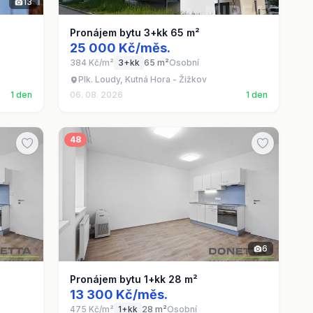
13
Pronájem bytu 3+kk 65 m²
25 000 Kč/měs.
384 Kč/m²
3+kk
65 m²
Osobní
Plk. Loudy, Kutná Hora - Žižkov
1 den
06. 08. 2026
1 den
48
6
Pronájem bytu 1+kk 28 m²
13 300 Kč/měs.
475 Kč/m²
1+kk
28 m²
Osobní