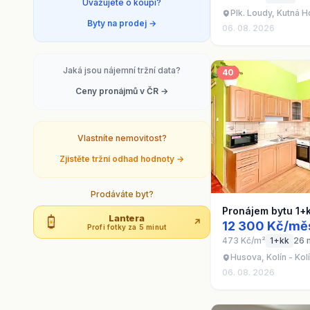
Uvažujete o koupi?
Plk. Loudy, Kutná H
Byty na prodej →
06. 08. 2026
Jaká jsou nájemní tržní data?
40
Ceny pronájmů v ČR →
Vlastníte nemovitost?
Zjistěte tržní odhad hodnoty →
Prodáváte byt?
Pronájem bytu 1+
Lantera
↗
12 300 Kč/mě
Profi fotky za 5 minut
473 Kč/m²
1+kk
26 
Husova, Kolín - Kolí
06. 08. 2026