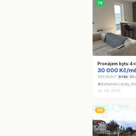
76
Pronájem bytu 4+
30 000 Kč/mě
333 Kč/m²
4+kk
90
Bohumila Landy, Kl
06. 08. 2026
64