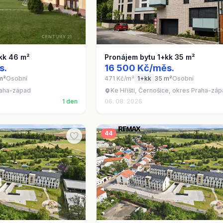
kk 46 m²
Pronájem bytu 1+kk 35 m²
s.
16 500 Kč/měs.
m²
Osobní
471 Kč/m²
1+kk
35 m²
Osobní
raha-západ
Ke Hřišti, Černošice, okres Praha-zá
1 den
06. 08. 2026
44