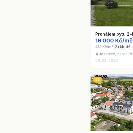
Pronájem bytu 2+
19 000 Kč/mě
413 Kč/m²
2+kk
46 
Jesenice, okres P
06. 08. 2026
52