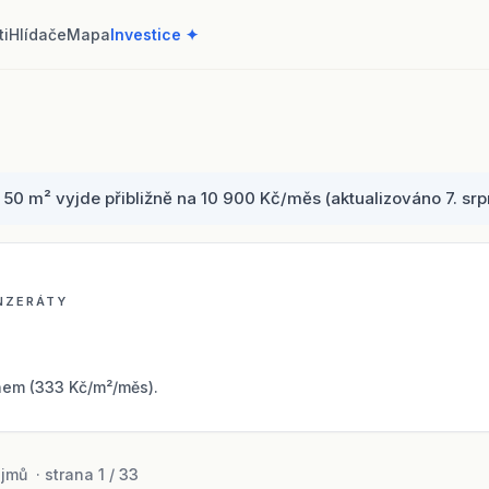
ti
Hlídače
Mapa
Investice ✦
0 m² vyjde přibližně na 10 900 Kč/měs (aktualizováno 7. srp
INZERÁTY
em (333 Kč/m²/měs).
mů · strana 1 / 33