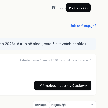
Přihlásit
Registrovat
Jak to funguje?
na 2026). Aktuálně sledujeme 5 aktivních nabídek.
Aktualizováno 7. srpna 2026
- z 5+ aktivních inzerátů
Prozkoumat trh v Čáslav
→
Mapa