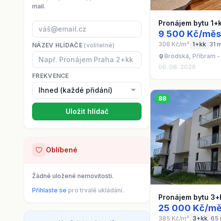
mail.
Pronájem bytu 1+k
9 500 Kč/měs
306 Kč/m²
1+kk
31 
NÁZEV HLÍDAČE
(volitelné)
Brodská, Příbram - 
06. 08. 2026
FREKVENCE
88
Uložit hlídač
Oblíbené
Žádné uložené nemovitosti.
Přihlaste se
pro trvalé ukládání.
Pronájem bytu 3+
25 000 Kč/mě
385 Kč/m²
3+kk
65