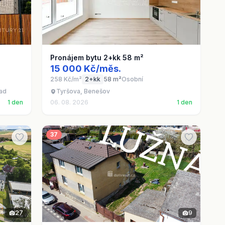
Pronájem bytu 2+kk 58 m²
15 000 Kč/měs.
258 Kč/m²
2+kk
58 m²
Osobní
pad
Tyršova, Benešov
1 den
06. 08. 2026
1 den
37
27
9