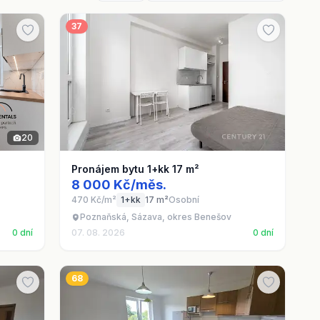
37
20
Pronájem bytu 1+kk 17 m²
8 000 Kč/měs.
470 Kč/m²
1+kk
17 m²
Osobní
Poznaňská, Sázava, okres Benešov
0 dní
07. 08. 2026
0 dní
68