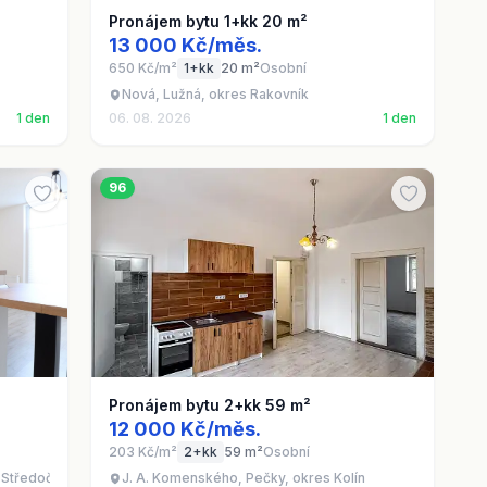
Pronájem bytu 1+kk 20 m²
13 000 Kč/měs.
650 Kč/m²
1+kk
20 m²
Osobní
Nová, Lužná, okres Rakovník
1 den
06. 08. 2026
1 den
96
Pronájem bytu 2+kk 59 m²
12 000 Kč/měs.
203 Kč/m²
2+kk
59 m²
Osobní
 Středočeský kraj
J. A. Komenského, Pečky, okres Kolín