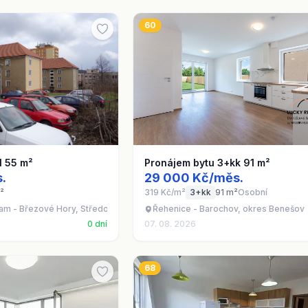
60
1 55 m²
Pronájem bytu 3+kk 91 m²
.
29 000 Kč/měs.
²
319 Kč/m²
3+kk
91 m²
Osobní
am - Březové Hory, Středočeský kraj
Řehenice - Barochov, okres Benešov
0 dní
07. 08. 2026
68