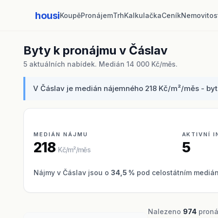
housi
Koupě
Pronájem
Trh
Kalkulačka
Ceník
Nemovitos
Byty k pronájmu v Čáslav
5 aktuálních nabídek. Medián 14 000 Kč/měs.
V Čáslav je medián nájemného 218 Kč/m²/měs - byt 5
MEDIÁN NÁJMU
AKTIVNÍ 
218
5
Kč/m²/měs
Nájmy v Čáslav jsou o
34,5 %
pod celostátním medián
Nalezeno
974
pronáj