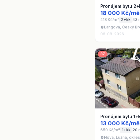
Pronájem bytu 2+
18 000 Kč/mě
418 Kč/m²
2+kk
43 
Langova, Český Bro
06. 08. 2026
37
Pronájem bytu 1+
13 000 Kč/mě
650 Kč/m²
1+kk
20 
Nová, Lužná, okres