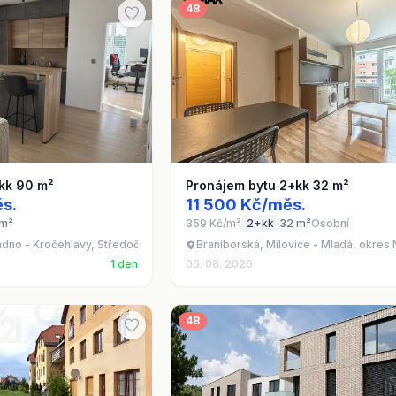
48
kk 90 m²
Pronájem bytu 2+kk 32 m²
s.
11 500 Kč/měs.
 m²
359 Kč/m²
2+kk
32 m²
Osobní
adno - Kročehlavy, Středočeský kraj
Braniborská, Milovice - Mladá, okre
1 den
06. 08. 2026
48