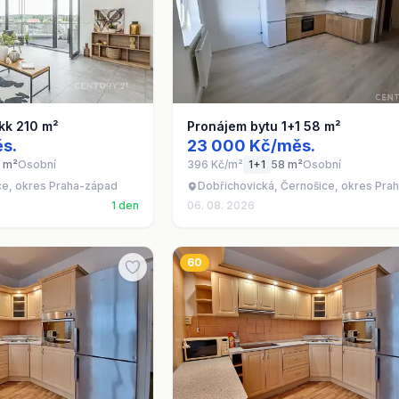
kk 210 m²
Pronájem bytu 1+1 58 m²
s.
23 000 Kč/měs.
 m²
Osobní
396 Kč/m²
1+1
58 m²
Osobní
ce, okres Praha-západ
Dobřichovická, Černošice, okres Pra
1 den
06. 08. 2026
60