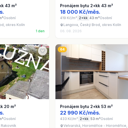
kk 43 m²
Pronájem bytu 2+kk 43 m²
s.
18 000 Kč/měs.
m²
Osobní
419 Kč/m²
2+kk
43 m²
Osobní
d, okres Kolín
Langova, Český Brod, okres Kolín
1 den
06. 08. 2026
64
kk 20 m²
Pronájem bytu 2+kk 53 m²
s.
22 990 Kč/měs.
m²
Osobní
433 Kč/m²
2+kk
53 m²
Osobní
 Rakovník
Velvarská, Horoměřice - Horoměřice,