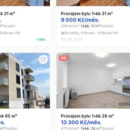
k 31 m²
Pronájem bytu 1+kk 31 m²
.
9 500 Kč/měs.
m²
Osobní
306 Kč/m²
1+kk
31 m²
Osobní
Příbram VIII
Brodská, Příbram - Příbram VIII
1 den
06. 08. 2026
48
14
kk 65 m²
Pronájem bytu 1+kk 28 m²
s.
13 300 Kč/měs.
 m²
Osobní
475 Kč/m²
1+kk
28 m²
Osobní