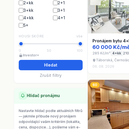
2+kk
2+1
3+kk
3+1
4+kk
4+1
5+
HOUSI SKÓRE
vše
Pronájem bytu 4+
60 000 Kč/mě
0
50
100
285 Kč/m²
4+kk
210
Investor+
Táborská, Černoši
Hledat
06. 08. 2026
Zrušit filtry
60
Hlídač pronájmu
Nastavte hlídač podle aktuálních filtrů
— jakmile přibude nový pronájem
odpovídající vašim kritériím (lokalita,
cena, dispozice…), pošleme vám e-