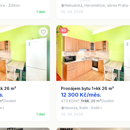
ora - Žižkov
Nebušická, Horoměřice, okres Praha
1 den
06. 08. 2026
40
kk 26 m²
Pronájem bytu 1+kk 26 m²
s.
12 300 Kč/měs.
m²
Osobní
473 Kč/m²
1+kk
26 m²
Osobní
n I
Husova, Kolín - Kolín I
1 den
06. 08. 2026