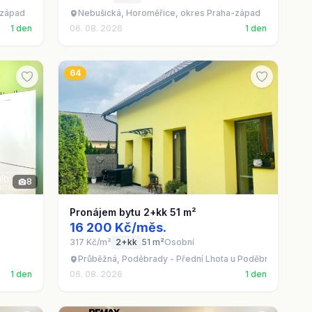
-západ
Nebušická, Horoměřice, okres Praha-západ
1 den
06. 08. 2026
1 den
64
8
Pronájem bytu 2+kk 51 m²
16 200 Kč/měs.
317 Kč/m²
2+kk
51 m²
Osobní
Průběžná, Poděbrady - Přední Lhota u Poděbrad, Středo
1 den
06. 08. 2026
1 den