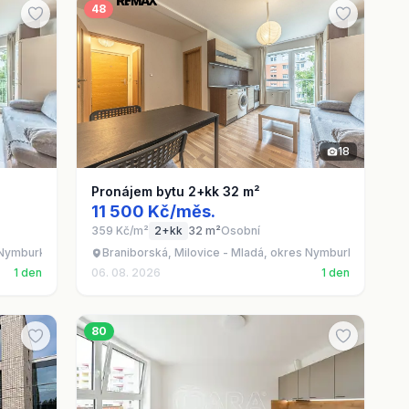
48
18
Pronájem bytu 2+kk 32 m²
11 500 Kč/měs.
359 Kč/m²
2+kk
32 m²
Osobní
s Nymburk
Braniborská, Milovice - Mladá, okres Nymburk
1 den
06. 08. 2026
1 den
80