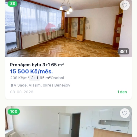
88
11
Pronájem bytu 3+1 65 m²
15 500 Kč/měs.
238 Kč/m²
3+1
65 m²
Osobní
V Sadě, Vlašim, okres Benešov
08. 08. 2026
1 den
100