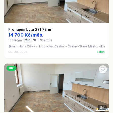
Pronájem bytu 2+1 78 m²
14 700 Kč/měs.
188 Kč/m²
2+1
78 m²
Osobní
nám. Jana Žižky z Trocnova, Čáslav - Čáslav-Staré Město, okres Ku
08. 08. 2026
1 den
100
7