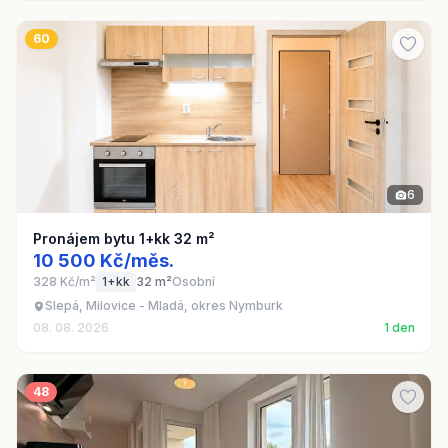
60
6
Pronájem bytu 1+kk 32 m²
10 500 Kč/měs.
328 Kč/m²
1+kk
32 m²
Osobní
Slepá, Milovice - Mladá, okres Nymburk
08. 08. 2026
1 den
48