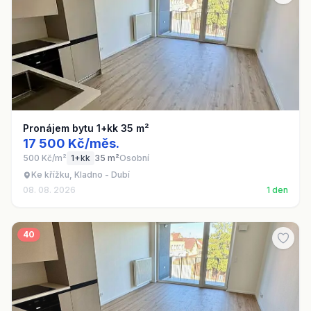
Pronájem bytu 1+kk 35 m²
17 500 Kč/měs.
500 Kč/m²
1+kk
35 m²
Osobní
Ke křížku, Kladno - Dubí
08. 08. 2026
1 den
40