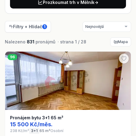
Prozkoumat trh v Mělník
→
Filtry + Hlídač
1
Nalezeno
831
pronájmů · strana 1 / 28
Mapa
96
Pronájem bytu 3+1 65 m²
15 500 Kč/měs.
238 Kč/m²
3+1
65 m²
Osobní