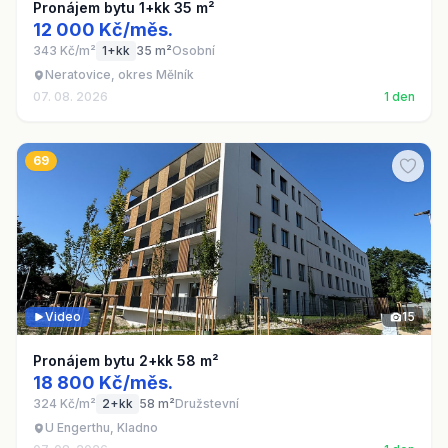
Pronájem bytu 1+kk 35 m²
12 000 Kč/měs.
343 Kč/m²
1+kk
35 m²
Osobní
Neratovice, okres Mělník
07. 08. 2026
1 den
69
Video
15
Pronájem bytu 2+kk 58 m²
18 800 Kč/měs.
324 Kč/m²
2+kk
58 m²
Družstevní
U Engerthu, Kladno