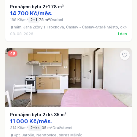
Pronájem bytu 2+1 78 m²
14 700 Kč/měs.
188 Kč/m²
2+1
78 m²
Osobní
nám. Jana Žižky z Trocnova, Čáslav - Čáslav-Staré Město, okres Ku
08. 08. 2026
1 den
49
Pronájem bytu 2+kk 35 m²
11 000 Kč/měs.
314 Kč/m²
2+kk
35 m²
Družstevní
Kpt. Jaroše, Neratovice, okres Mělník