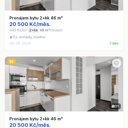
Pronájem bytu 2+kk 46 m²
20 500 Kč/měs.
445 Kč/m²
2+kk
46 m²
Osobní
Čs. armády, Kladno
08. 08. 2026
1 den
52
21
Pronájem bytu 2+kk 46 m²
20 500 Kč/měs.