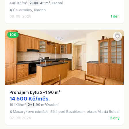
446 Kč/m²
2+kk
46 m²
Osobní
Čs. armády, Kladno
08. 08. 2026
1 den
100
Pronájem bytu 2+1 90 m²
14 500 Kč/měs.
161 Kč/m²
2+1
90 m²
Osobní
Masarykovo náměstí, Bělá pod Bezdězem, okres Mladá Boleslav
07. 08. 2026
2 dny