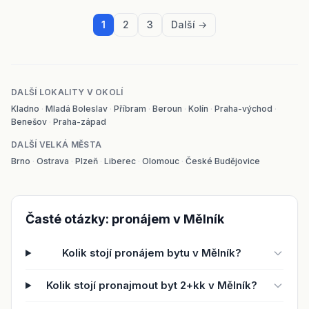
1
2
3
Další →
DALŠÍ LOKALITY V OKOLÍ
Kladno
·
Mladá Boleslav
·
Příbram
·
Beroun
·
Kolín
·
Praha-východ
·
Benešov
·
Praha-západ
DALŠÍ VELKÁ MĚSTA
Brno
·
Ostrava
·
Plzeň
·
Liberec
·
Olomouc
·
České Budějovice
Časté otázky: pronájem v Mělník
Kolik stojí pronájem bytu v Mělník?
Kolik stojí pronajmout byt 2+kk v Mělník?