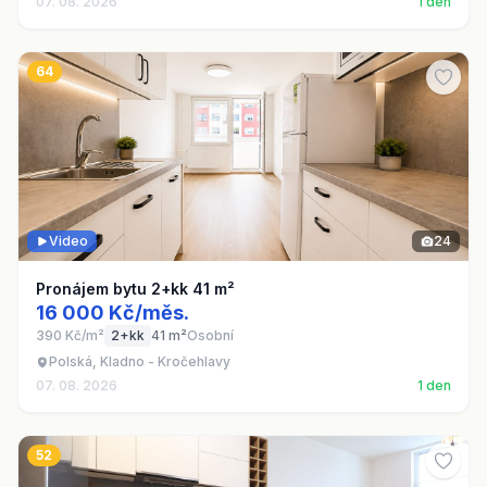
07. 08. 2026
1 den
64
Video
24
Pronájem bytu 2+kk 41 m²
16 000 Kč/měs.
390 Kč/m²
2+kk
41 m²
Osobní
Polská, Kladno - Kročehlavy
07. 08. 2026
1 den
52