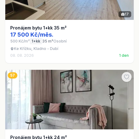
17
Pronájem bytu 1+kk 35 m²
17 500 Kč/měs.
500 Kč/m²
1+kk
35 m²
Osobní
Ke Křížku, Kladno - Dubí
08. 08. 2026
1 den
57
Pronájem bytu 1+kk 24 m²