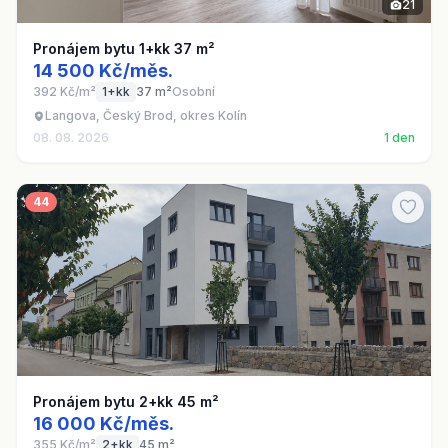
21
Pronájem bytu 1+kk 37 m²
14 500 Kč/měs.
392 Kč/m²
1+kk
37 m²
Osobní
Langova, Český Brod, okres Kolín
08. 08. 2026
1 den
44
Pronájem bytu 2+kk 45 m²
16 000 Kč/měs.
355 Kč/m²
2+kk
45 m²