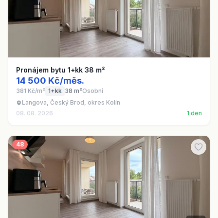
Pronájem bytu 1+kk 38 m²
14 500 Kč/měs.
381 Kč/m²
1+kk
38 m²
Osobní
Langova, Český Brod, okres Kolín
08. 08. 2026
1 den
48