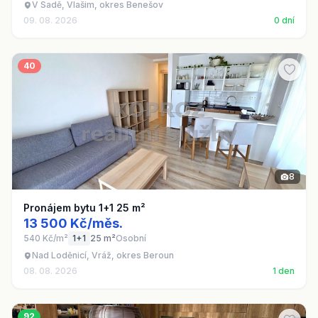
V Sadě, Vlašim, okres Benešov
09. 08. 2026
0 dní
40
8
Pronájem bytu 1+1 25 m²
13 500 Kč/měs.
540 Kč/m²
1+1
25 m²
Osobní
Nad Loděnicí, Vráž, okres Beroun
08. 08. 2026
1 den
92