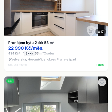
17
Pronájem bytu 2+kk 53 m²
22 990 Kč/měs.
434 Kč/m²
2+kk
53 m²
Osobní
Velvarská, Horoměřice, okres Praha-západ
06. 08. 2026
1 den
88