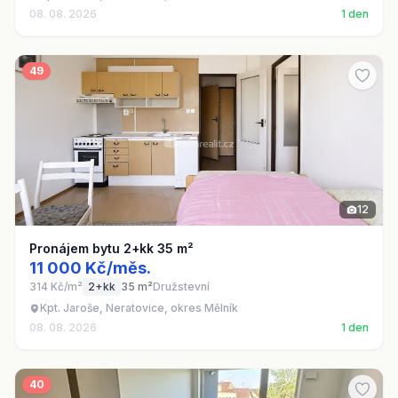
08. 08. 2026
1 den
49
12
Pronájem bytu 2+kk 35 m²
11 000 Kč/měs.
314 Kč/m²
2+kk
35 m²
Družstevní
Kpt. Jaroše, Neratovice, okres Mělník
08. 08. 2026
1 den
40