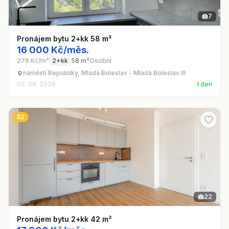
7
Pronájem bytu 2+kk 58 m²
16 000 Kč/měs.
276 Kč/m²
2+kk
58 m²
Osobní
náměstí Republiky, Mladá Boleslav - Mladá Boleslav III
05. 08. 2026
1 den
52
22
Pronájem bytu 2+kk 42 m²