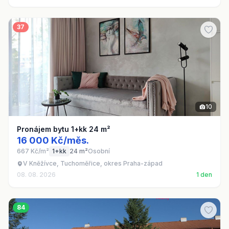
37
10
Pronájem bytu 1+kk 24 m²
16 000 Kč/měs.
667 Kč/m²
1+kk
24 m²
Osobní
V Kněžívce, Tuchoměřice, okres Praha-západ
08. 08. 2026
1 den
84