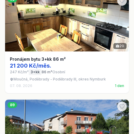
20
Pronájem bytu 3+kk 86 m²
21 200 Kč/měs.
247 Kč/m²
3+kk
86 m²
Osobní
Moučná, Poděbrady - Poděbrady III, okres Nymburk
07. 08. 2026
1 den
89