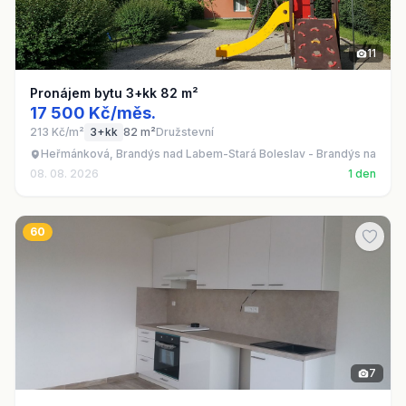
11
Pronájem bytu 3+kk 82 m²
17 500 Kč/měs.
213 Kč/m²
3+kk
82 m²
Družstevní
Heřmánková, Brandýs nad Labem-Stará Boleslav - Brandýs nad La
08. 08. 2026
1 den
60
7