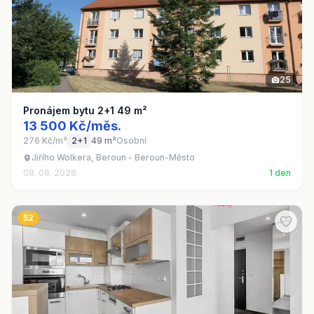
25
Pronájem bytu 2+1 49 m²
13 500 Kč/měs.
276 Kč/m²
2+1
49 m²
Osobní
Jiřího Wolkera, Beroun - Beroun-Město
08. 08. 2026
1 den
52