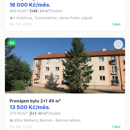
16 000 Kč/měs.
666 Kč/m²
1+kk
24 m²
Osobní
V Kněžívce, Tuchoměřice, okres Praha-západ
08. 08. 2026
1 den
84
Pronájem bytu 2+1 49 m²
13 500 Kč/měs.
275 Kč/m²
2+1
49 m²
Osobní
Jiřího Wolkera, Beroun - Beroun-Město
08. 08. 2026
1 den