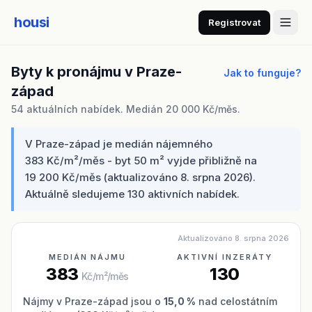
housi
Registrovat
Byty k pronájmu v Praze-
Jak to funguje?
západ
54 aktuálních nabídek. Medián 20 000 Kč/měs.
V Praze-západ je medián nájemného
383 Kč/m²/měs - byt 50 m² vyjde přibližně na
19 200 Kč/měs (aktualizováno 8. srpna 2026).
Aktuálně sledujeme 130 aktivních nabídek.
Aktualizováno 8. srpna 2026
MEDIÁN NÁJMU
AKTIVNÍ INZERÁTY
383
130
Kč/m²/měs
Nájmy v Praze-západ jsou o
15,0 %
nad celostátním