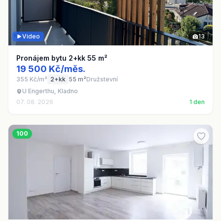
Video
13
Pronájem bytu 2+kk 55 m²
19 500 Kč/měs.
355 Kč/m²
2+kk
55 m²
Družstevní
U Engerthu, Kladno
07. 08. 2026
1 den
100