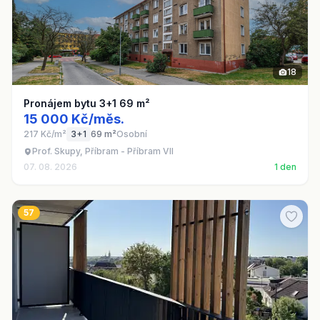
18
Pronájem bytu 3+1 69 m²
15 000 Kč/měs.
217 Kč/m²
3+1
69 m²
Osobní
Prof. Skupy, Příbram - Příbram VII
07. 08. 2026
1 den
57