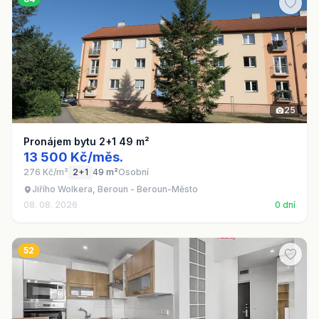
25
Pronájem bytu 2+1 49 m²
13 500 Kč/měs.
276 Kč/m²
2+1
49 m²
Osobní
Jiřího Wolkera, Beroun - Beroun-Město
08. 08. 2026
0 dní
52