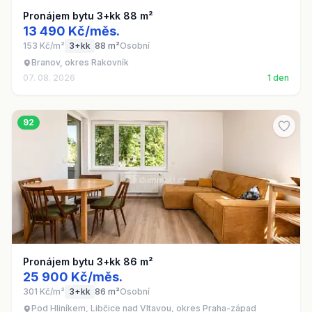
Pronájem bytu 3+kk 88 m²
13 490 Kč/měs.
153 Kč/m²
3+kk
88 m²
Osobní
Branov, okres Rakovník
07. 08. 2026
1 den
92
Pronájem bytu 3+kk 86 m²
25 900 Kč/měs.
301 Kč/m²
3+kk
86 m²
Osobní
Pod Hliníkem, Libčice nad Vltavou, okres Praha-západ