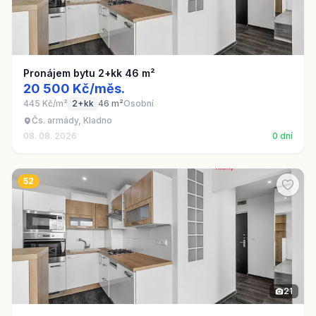
Pronájem bytu 2+kk 46 m²
20 500 Kč/měs.
445 Kč/m²
2+kk
46 m²
Osobní
Čs. armády, Kladno
08. 08. 2026
0 dní
52
21