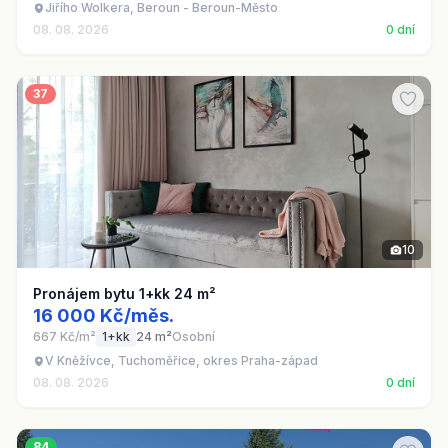
Jiřího Wolkera, Beroun - Beroun-Město
08. 08. 2026
0 dní
37
10
Pronájem bytu 1+kk 24 m²
16 000 Kč/měs.
667 Kč/m²
1+kk
24 m²
Osobní
V Kněžívce, Tuchoměřice, okres Praha-západ
08. 08. 2026
0 dní
84