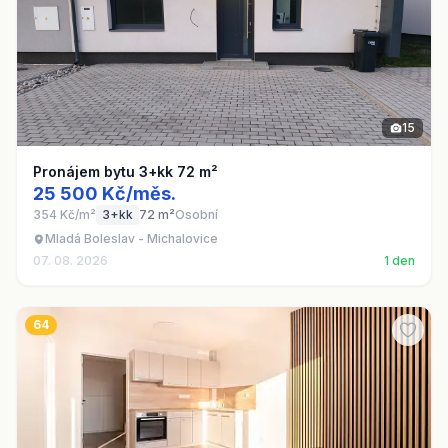
15
Pronájem bytu 3+kk 72 m²
25 500 Kč/měs.
354 Kč/m²
3+kk
72 m²
Osobní
Mladá Boleslav - Michalovice
07. 08. 2026
1 den
64