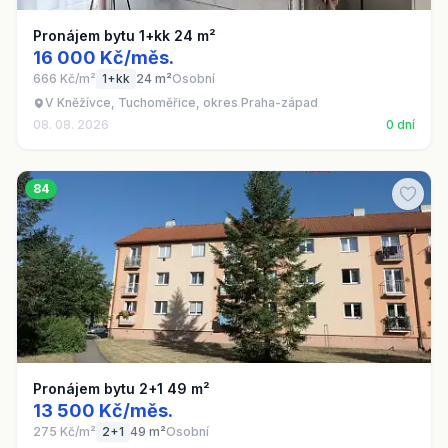
Pronájem bytu 1+kk 24 m²
16 000 Kč/měs.
666 Kč/m²
1+kk
24 m²
Osobní
V Kněžívce, Tuchoměřice, okres Praha-západ
08. 08. 2026
0 dní
84
Pronájem bytu 2+1 49 m²
13 500 Kč/měs.
275 Kč/m²
2+1
49 m²
Osobní