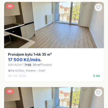
40
Pronájem bytu 1+kk 35 m²
17 500 Kč/měs.
500 Kč/m²
1+kk
35 m²
Osobní
Ke křížku, Kladno - Dubí
08. 08. 2026
0 dní
40