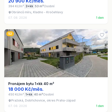
20 900 Kč/měs.
394 Kč/m²
3+kk
53 m²
Osobní
Obránců míru, Kladno - Kročehlavy
07. 08. 2026
1 den
52
Pronájem bytu 1+kk 40 m²
18 000 Kč/měs.
450 Kč/m²
1+kk
40 m²
Osobní
Pražská, Dobřichovice, okres Praha-západ
07. 08. 2026
1 den