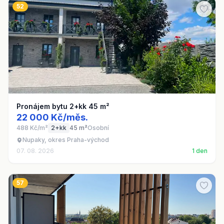
52
Pronájem bytu 2+kk 45 m²
22 000 Kč/měs.
488 Kč/m²
2+kk
45 m²
Osobní
Nupaky, okres Praha-východ
07. 08. 2026
1 den
57