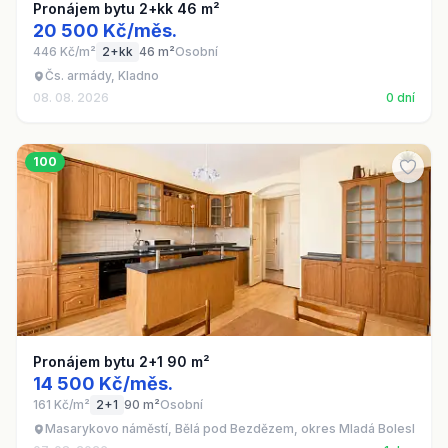
Pronájem bytu 2+kk 46 m²
20 500 Kč/měs.
446 Kč/m²
2+kk
46 m²
Osobní
Čs. armády, Kladno
08. 08. 2026
0 dní
100
Pronájem bytu 2+1 90 m²
14 500 Kč/měs.
161 Kč/m²
2+1
90 m²
Osobní
Masarykovo náměstí, Bělá pod Bezdězem, okres Mladá Boleslav