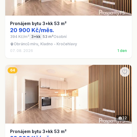
Pronájem bytu 3+kk 53 m²
20 900 Kč/měs.
394 Kč/m²
3+kk
53 m²
Osobní
Obránců míru, Kladno - Kročehlavy
07. 08. 2026
1 den
64
32
Pronájem bytu 3+kk 53 m²