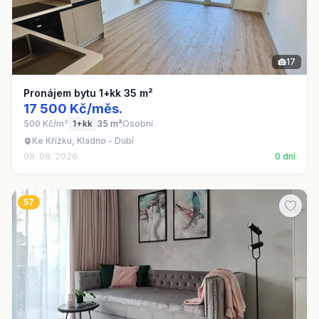
17
Pronájem bytu 1+kk 35 m²
17 500 Kč/měs.
500 Kč/m²
1+kk
35 m²
Osobní
Ke Křížku, Kladno - Dubí
08. 08. 2026
0 dní
57