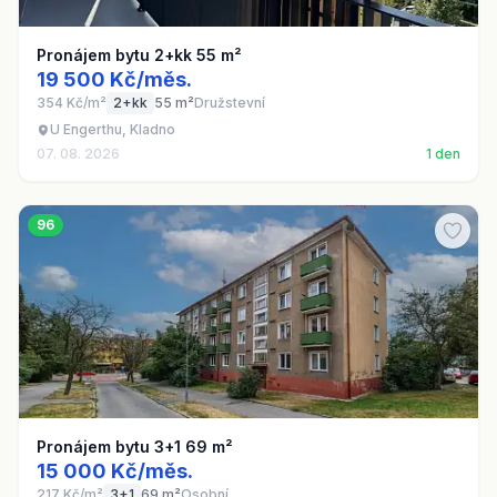
Pronájem bytu 2+kk 55 m²
19 500 Kč/měs.
354 Kč/m²
2+kk
55 m²
Družstevní
U Engerthu, Kladno
07. 08. 2026
1 den
96
Pronájem bytu 3+1 69 m²
15 000 Kč/měs.
217 Kč/m²
3+1
69 m²
Osobní