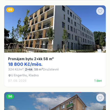
69
Pronájem bytu 2+kk 58 m²
18 800 Kč/měs.
324 Kč/m²
2+kk
58 m²
Družstevní
U Engerthu, Kladno
07. 08. 2026
1 den
96