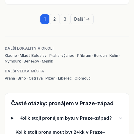
1
2
3
Další →
DALŠÍ LOKALITY V OKOLÍ
Kladno
·
Mladá Boleslav
·
Praha-východ
·
Příbram
·
Beroun
·
Kolín
·
Nymburk
·
Benešov
·
Mělník
DALŠÍ VELKÁ MĚSTA
Praha
·
Brno
·
Ostrava
·
Plzeň
·
Liberec
·
Olomouc
Časté otázky: pronájem v Praze-západ
Kolik stojí pronájem bytu v Praze-západ?
Kolik stojí pronajmout byt 2+kk v Praze-