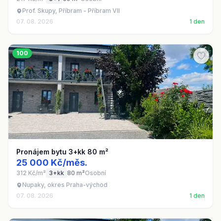
Prof. Skupy, Příbram - Příbram VII
07. 08. 2026
1 den
100
Pronájem bytu 3+kk 80 m²
25 000 Kč/měs.
312 Kč/m²
3+kk
80 m²
Osobní
Nupaky, okres Praha-východ
07. 08. 2026
1 den