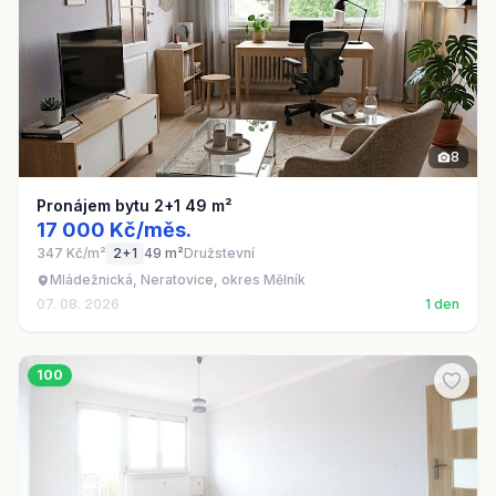
8
Pronájem bytu 2+1 49 m²
17 000 Kč/měs.
347 Kč/m²
2+1
49 m²
Družstevní
Mládežnická, Neratovice, okres Mělník
07. 08. 2026
1 den
100