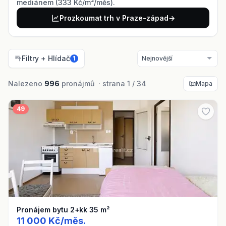
mediánem (333 Kč/m²/měs).
Prozkoumat trh v Praze-západ
→
Filtry + Hlídač
1
Nalezeno
996
pronájmů · strana 1 / 34
Mapa
49
Pronájem bytu 2+kk 35 m²
11 000 Kč/měs.