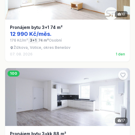
10
Pronájem bytu 3+1 74 m²
12 990 Kč/měs.
176 Kč/m²
3+1
74 m²
Osobní
Žižkova, Votice, okres Benešov
07. 08. 2026
1 den
100
17
Pronájem bytu 3+kk 88 m²