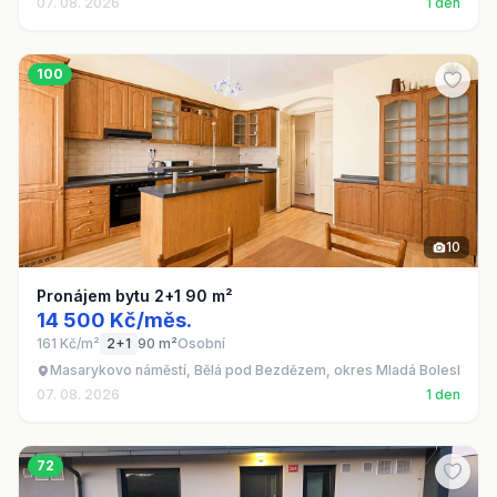
07. 08. 2026
1 den
100
10
Pronájem bytu 2+1 90 m²
14 500 Kč/měs.
161 Kč/m²
2+1
90 m²
Osobní
Masarykovo náměstí, Bělá pod Bezdězem, okres Mladá Boleslav
07. 08. 2026
1 den
72