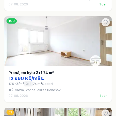
07. 08. 2026
1 den
100
Pronájem bytu 3+1 74 m²
12 990 Kč/měs.
175 Kč/m²
3+1
74 m²
Osobní
Žižkova, Votice, okres Benešov
07. 08. 2026
1 den
53