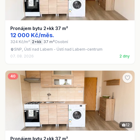
Pronájem bytu 2+kk 37 m²
12 000 Kč/měs.
324 Kč/m²
2+kk
37 m²
Osobní
SNP, Ústí nad Labem - Ústí nad Labem-centrum
07. 08. 2026
2 dny
40
12
Pronájem bytu 2+kk 37 m²