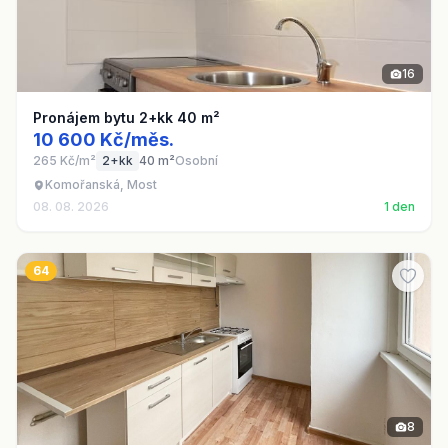
16
Pronájem bytu 2+kk 40 m²
10 600 Kč/měs.
265 Kč/m²
2+kk
40 m²
Osobní
Komořanská, Most
08. 08. 2026
1 den
64
8