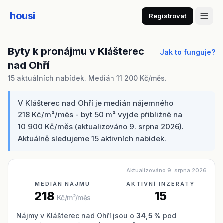
housi
Registrovat
Byty k pronájmu v Klášterec
Jak to funguje?
nad Ohří
15 aktuálních nabídek. Medián 11 200 Kč/měs.
V Klášterec nad Ohří je medián nájemného
218 Kč/m²/měs - byt 50 m² vyjde přibližně na
10 900 Kč/měs (aktualizováno 9. srpna 2026).
Aktuálně sledujeme 15 aktivních nabídek.
Aktualizováno 9. srpna 2026
MEDIÁN NÁJMU
AKTIVNÍ INZERÁTY
218
15
Kč/m²/měs
Nájmy v Klášterec nad Ohří jsou o
34,5 %
pod