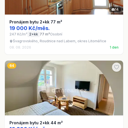
14
Pronájem bytu 2+kk 77 m²
19 000 Kč/měs.
247 Kč/m²
2+kk
77 m²
Osobní
Švagrovského, Roudnice nad Labem, okres Litoměřice
08. 08. 2026
1 den
64
Pronájem bytu 2+kk 44 m²