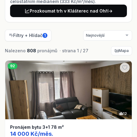
celostátním mediánem (333 Kč/m²/měs).
Prozkoumat trh v Klášterec nad Ohří
→
Filtry + Hlídač
1
Nalezeno
808
pronájmů · strana 1 / 27
Mapa
92
12
Pronájem bytu 3+1 78 m²
14 000 Kč/měs.