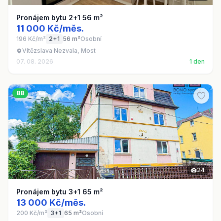
Pronájem bytu 2+1 56 m²
11 000 Kč/měs.
196 Kč/m²
2+1
56 m²
Osobní
Vítězslava Nezvala, Most
07. 08. 2026
1 den
88
24
Pronájem bytu 3+1 65 m²
13 000 Kč/měs.
200 Kč/m²
3+1
65 m²
Osobní