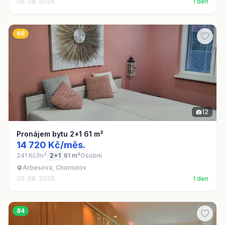
06. 08. 2026
1 den
68
12
Pronájem bytu 2+1 61 m²
14 720 Kč/měs.
241 Kč/m²
2+1
61 m²
Osobní
Arbesova, Chomutov
05. 08. 2026
1 den
84