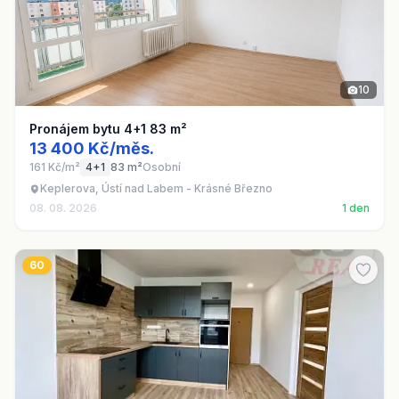
10
Pronájem bytu 4+1 83 m²
13 400 Kč/měs.
161 Kč/m²
4+1
83 m²
Osobní
Keplerova, Ústí nad Labem - Krásné Březno
08. 08. 2026
1 den
60