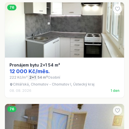
76
Pronájem bytu 2+1 54 m²
12 000 Kč/měs.
222 Kč/m²
2+1
54 m²
Osobní
Cihlářská, Chomutov - Chomutov I, Ústecký kraj
08. 08. 2026
1 den
76