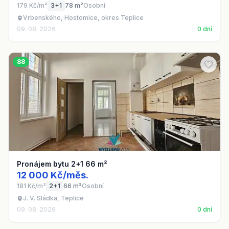
179 Kč/m²
3+1
78 m²
Osobní
Vrbenského, Hostomice, okres Teplice
09. 08. 2026
0 dní
88
Pronájem bytu 2+1 66 m²
12 000 Kč/měs.
181 Kč/m²
2+1
66 m²
Osobní
J. V. Sládka, Teplice
09. 08. 2026
0 dní