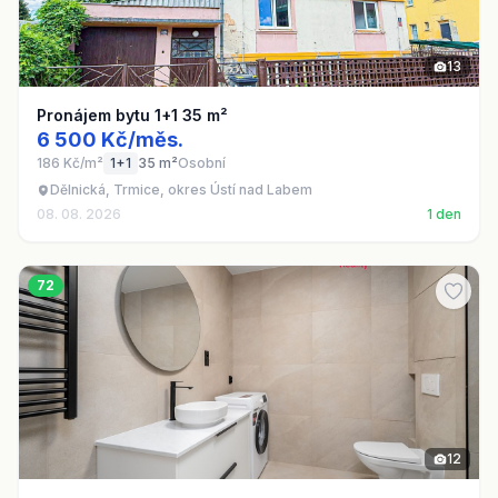
13
Pronájem bytu 1+1 35 m²
6 500 Kč/měs.
186 Kč/m²
1+1
35 m²
Osobní
Dělnická, Trmice, okres Ústí nad Labem
08. 08. 2026
1 den
72
12