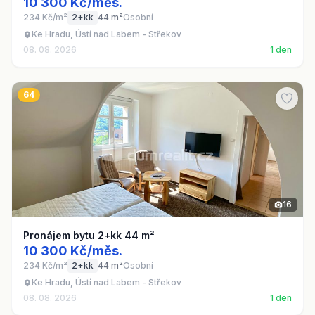
10 300 Kč/měs.
234 Kč/m²
2+kk
44 m²
Osobní
Ke Hradu, Ústí nad Labem - Střekov
08. 08. 2026
1 den
64
16
Pronájem bytu 2+kk 44 m²
10 300 Kč/měs.
234 Kč/m²
2+kk
44 m²
Osobní
Ke Hradu, Ústí nad Labem - Střekov
08. 08. 2026
1 den