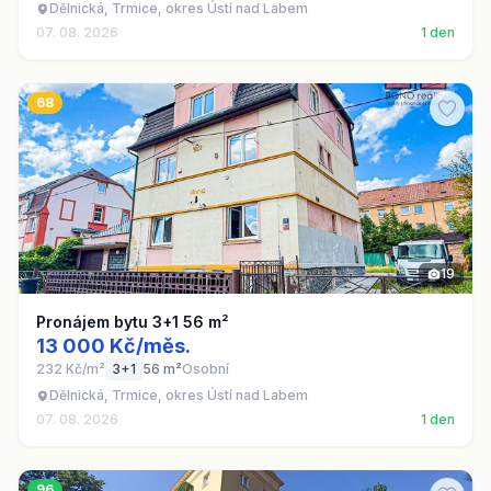
Dělnická, Trmice, okres Ústí nad Labem
07. 08. 2026
1 den
68
19
Pronájem bytu 3+1 56 m²
13 000 Kč/měs.
232 Kč/m²
3+1
56 m²
Osobní
Dělnická, Trmice, okres Ústí nad Labem
07. 08. 2026
1 den
96