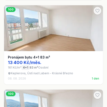
100
Pronájem bytu 4+1 83 m²
13 400 Kč/měs.
161 Kč/m²
4+1
83 m²
Osobní
Keplerova, Ústí nad Labem - Krásné Březno
08. 08. 2026
1 den
100