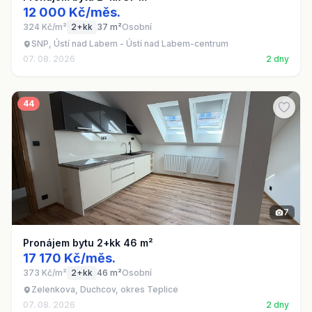
12 000 Kč/měs.
324 Kč/m²
2+kk
37 m²
Osobní
SNP, Ústí nad Labem - Ústí nad Labem-centrum
07. 08. 2026
2 dny
44
7
Pronájem bytu 2+kk 46 m²
17 170 Kč/měs.
373 Kč/m²
2+kk
46 m²
Osobní
Zelenkova, Duchcov, okres Teplice
07. 08. 2026
2 dny