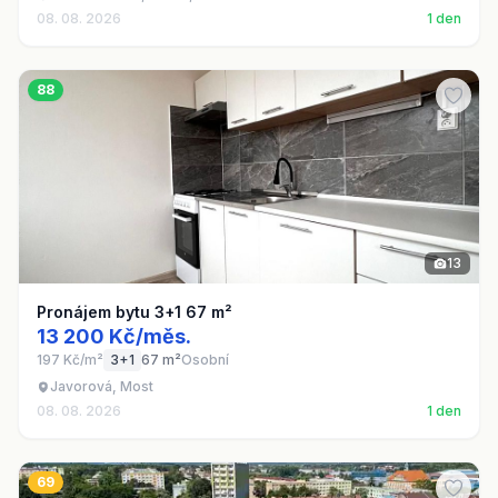
08. 08. 2026
1 den
88
13
Pronájem bytu 3+1 67 m²
13 200 Kč/měs.
197 Kč/m²
3+1
67 m²
Osobní
Javorová, Most
08. 08. 2026
1 den
69