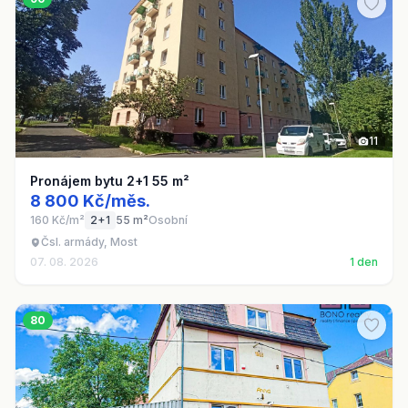
11
Pronájem bytu 2+1 55 m²
8 800 Kč/měs.
160 Kč/m²
2+1
55 m²
Osobní
Čsl. armády, Most
07. 08. 2026
1 den
80