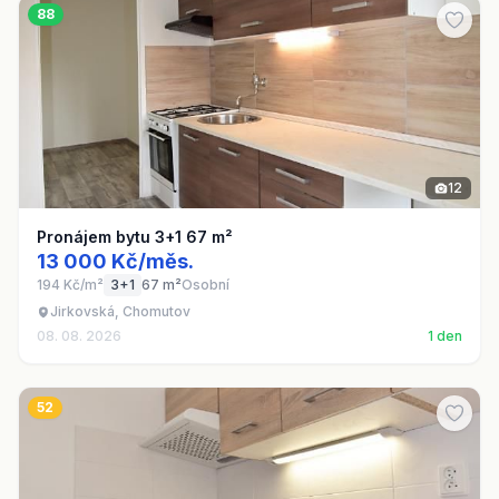
88
12
Pronájem bytu 3+1 67 m²
13 000 Kč/měs.
194 Kč/m²
3+1
67 m²
Osobní
Jirkovská, Chomutov
08. 08. 2026
1 den
52