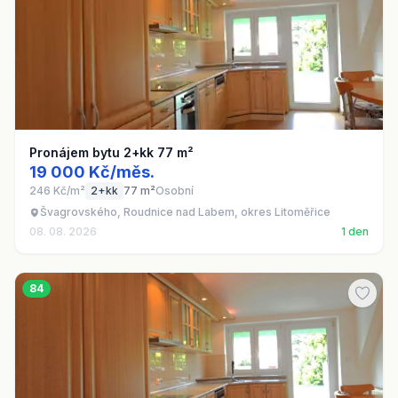
Pronájem bytu 2+kk 77 m²
19 000 Kč/měs.
246 Kč/m²
2+kk
77 m²
Osobní
Švagrovského, Roudnice nad Labem, okres Litoměřice
08. 08. 2026
1 den
84