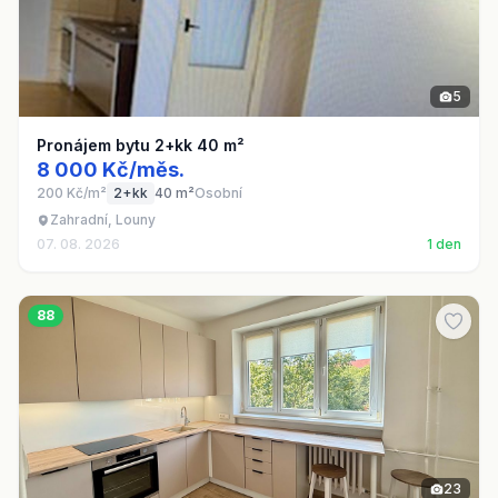
5
Pronájem bytu 2+kk 40 m²
8 000 Kč/měs.
200 Kč/m²
2+kk
40 m²
Osobní
Zahradní, Louny
07. 08. 2026
1 den
88
23