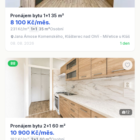
Pronájem bytu 1+1 35 m²
8 100 Kč/měs.
231 Kč/m²
1+1
35 m²
Osobní
Jana Ámose Komenského, Klášterec nad Ohří - Miřetice u Klášterc
08. 08. 2026
1 den
88
12
Pronájem bytu 2+1 60 m²
10 900 Kč/měs.
182 Kč/m²
2+1
60 m²
Osobní