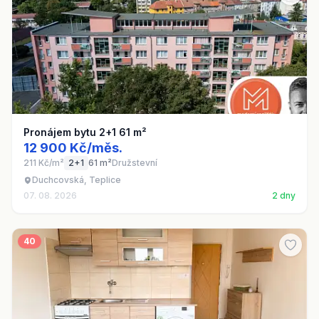
Pronájem bytu 2+1 61 m²
12 900 Kč/měs.
211 Kč/m²
2+1
61 m²
Družstevní
Duchcovská, Teplice
07. 08. 2026
2 dny
40