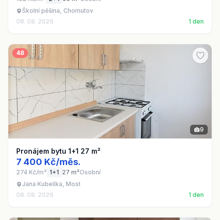
Školní pěšina, Chomutov
08. 08. 2026
1 den
48
9
Pronájem bytu 1+1 27 m²
7 400 Kč/měs.
274 Kč/m²
1+1
27 m²
Osobní
Jana Kubelíka, Most
08. 08. 2026
1 den