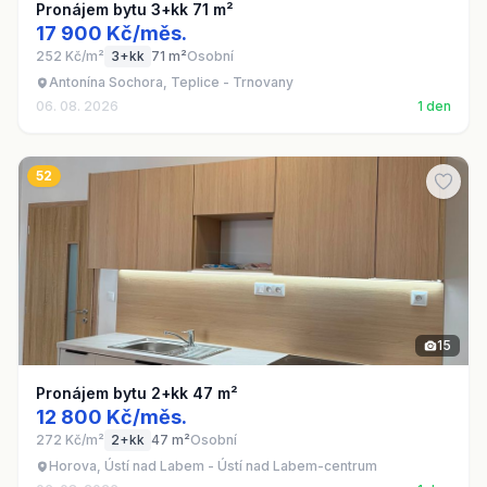
Pronájem bytu 3+kk 71 m²
17 900 Kč/měs.
252 Kč/m²
3+kk
71 m²
Osobní
Antonína Sochora, Teplice - Trnovany
06. 08. 2026
1 den
52
15
Pronájem bytu 2+kk 47 m²
12 800 Kč/měs.
272 Kč/m²
2+kk
47 m²
Osobní
Horova, Ústí nad Labem - Ústí nad Labem-centrum