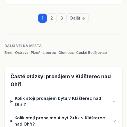
1
2
3
Další →
DALŠÍ VELKÁ MĚSTA
Brno
·
Ostrava
·
Plzeň
·
Liberec
·
Olomouc
·
České Budějovice
Časté otázky: pronájem v Klášterec nad
Ohří
Kolik stojí pronájem bytu v Klášterec nad
Ohří?
Kolik stojí pronajmout byt 2+kk v Klášterec
nad Ohří?