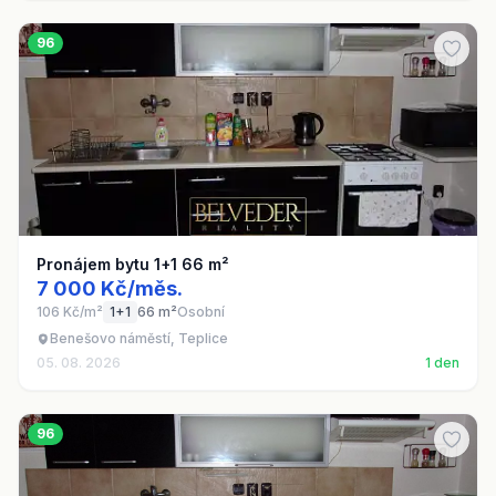
96
Pronájem bytu 1+1 66 m²
7 000 Kč/měs.
106 Kč/m²
1+1
66 m²
Osobní
Benešovo náměstí, Teplice
05. 08. 2026
1 den
96