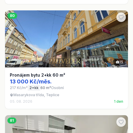
80
15
Pronájem bytu 2+kk 60 m²
13 000 Kč/měs.
217 Kč/m²
2+kk
60 m²
Osobní
Masarykova třída, Teplice
05. 08. 2026
1 den
81