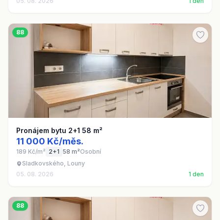
05. 08. 2026
1 den
88
Pronájem bytu 2+1 58 m²
11 000 Kč/měs.
189 Kč/m²
2+1
58 m²
Osobní
Sladkovského, Louny
05. 08. 2026
1 den
88