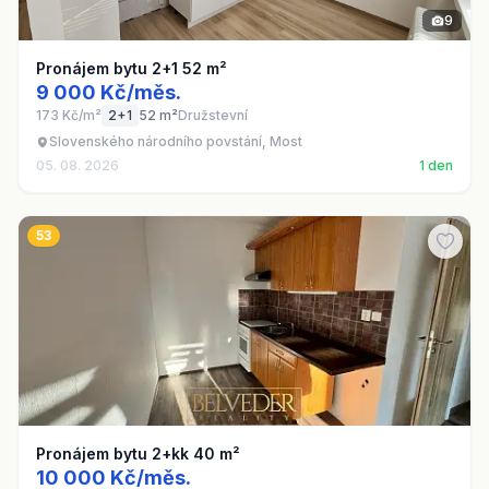
9
Pronájem bytu 2+1 52 m²
9 000 Kč/měs.
173 Kč/m²
2+1
52 m²
Družstevní
Slovenského národního povstání, Most
05. 08. 2026
1 den
53
Pronájem bytu 2+kk 40 m²
10 000 Kč/měs.