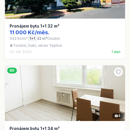
Pronájem bytu 1+1 32 m²
11 000 Kč/měs.
343 Kč/m²
1+1
32 m²
Osobní
Tovární, Dubí, okres Teplice
05. 08. 2026
1 den
80
4
Pronájem bytu 1+1 34 m²