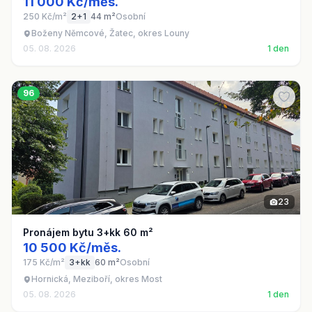
11 000 Kč/měs.
250 Kč/m²
2+1
44 m²
Osobní
Boženy Němcové, Žatec, okres Louny
05. 08. 2026
1 den
96
23
Pronájem bytu 3+kk 60 m²
10 500 Kč/měs.
175 Kč/m²
3+kk
60 m²
Osobní
Hornická, Meziboří, okres Most
05. 08. 2026
1 den