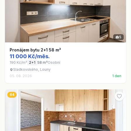
5
Pronájem bytu 2+1 58 m²
11 000 Kč/měs.
190 Kč/m²
2+1
58 m²
Osobní
Sladkovského, Louny
05. 08. 2026
1 den
64