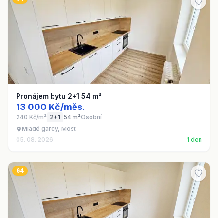
Pronájem bytu 2+1 54 m²
13 000 Kč/měs.
240 Kč/m²
2+1
54 m²
Osobní
Mladé gardy, Most
05. 08. 2026
1 den
64