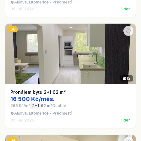
Alšova, Litoměřice - Předměstí
05. 08. 2026
1 den
68
12
Pronájem bytu 2+1 62 m²
16 500 Kč/měs.
266 Kč/m²
2+1
62 m²
Osobní
Alšova, Litoměřice - Předměstí
05. 08. 2026
1 den
64