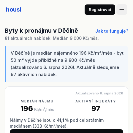
housi
Registrovat
Byty k pronájmu v Děčíně
Jak to funguje?
81 aktuálních nabídek. Medián 9 000 Kč/měs.
V Děčíně je medián nájemného 196 Kč/m²/měs - byt
50 m² vyjde přibližně na 9 800 Kč/měs
(aktualizováno 6. srpna 2026). Aktuálně sledujeme
97 aktivních nabídek.
Aktualizováno 6. srpna 2026
MEDIÁN NÁJMU
AKTIVNÍ INZERÁTY
196
97
Kč/m²/měs
Nájmy v Děčíně jsou o
41,1 %
pod celostátním
mediánem (333 Kč/m²/měs).