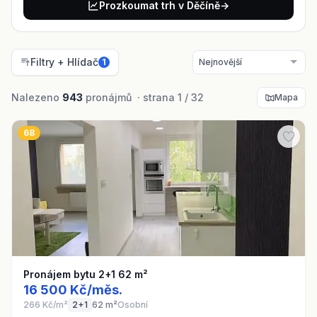
Prozkoumat trh v Děčíně
→
Filtry + Hlídač
1
Nalezeno
943
pronájmů · strana 1 / 32
Mapa
68
Pronájem bytu 2+1 62 m²
16 500 Kč/měs.
266 Kč/m²
2+1
62 m²
Osobní