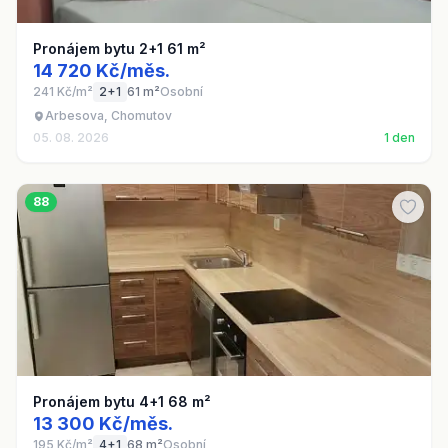
Pronájem bytu 2+1 61 m²
14 720 Kč/měs.
241 Kč/m²
2+1
61 m²
Osobní
Arbesova, Chomutov
05. 08. 2026
1 den
88
Pronájem bytu 4+1 68 m²
13 300 Kč/měs.
195 Kč/m²
4+1
68 m²
Osobní