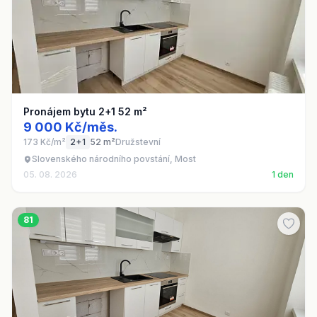
Pronájem bytu 2+1 52 m²
9 000 Kč/měs.
173 Kč/m²
2+1
52 m²
Družstevní
Slovenského národního povstání, Most
05. 08. 2026
1 den
81