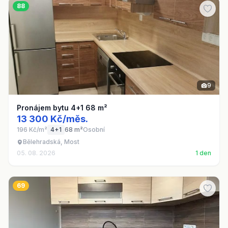
88
9
Pronájem bytu 4+1 68 m²
13 300 Kč/měs.
196 Kč/m²
4+1
68 m²
Osobní
Bělehradská, Most
05. 08. 2026
1 den
69