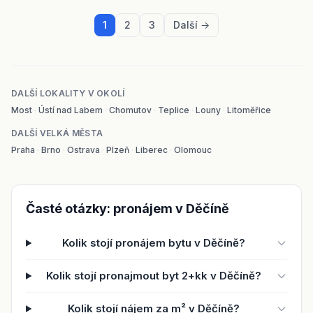
1
2
3
Další →
DALŠÍ LOKALITY V OKOLÍ
Most
·
Ústí nad Labem
·
Chomutov
·
Teplice
·
Louny
·
Litoměřice
DALŠÍ VELKÁ MĚSTA
Praha
·
Brno
·
Ostrava
·
Plzeň
·
Liberec
·
Olomouc
Časté otázky: pronájem v Děčíně
Kolik stojí pronájem bytu v Děčíně?
Kolik stojí pronajmout byt 2+kk v Děčíně?
Kolik stojí nájem za m² v Děčíně?