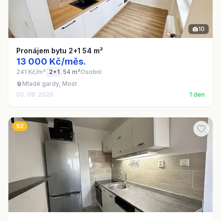
10
Pronájem bytu 2+1 54 m²
13 000 Kč/měs.
241 Kč/m²
2+1
54 m²
Osobní
Mladé gardy, Most
05. 08. 2026
1 den
52