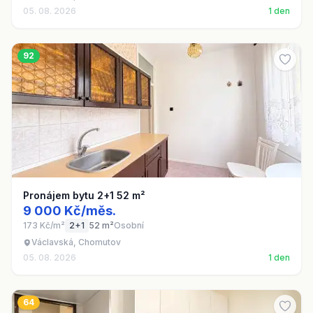
05. 08. 2026
1 den
92
Pronájem bytu 2+1 52 m²
9 000 Kč/měs.
173 Kč/m²
2+1
52 m²
Osobní
Václavská, Chomutov
05. 08. 2026
1 den
64