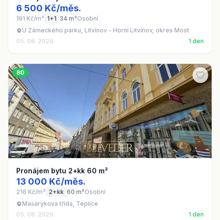
6 500 Kč/měs.
191 Kč/m²
1+1
34 m²
Osobní
U Zámeckého parku, Litvínov - Horní Litvínov, okres Most
05. 08. 2026
1 den
80
Pronájem bytu 2+kk 60 m²
13 000 Kč/měs.
216 Kč/m²
2+kk
60 m²
Osobní
Masarykova třída, Teplice
05. 08. 2026
1 den