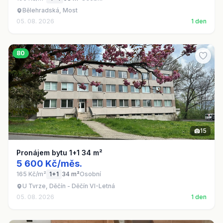
Bělehradská, Most
05. 08. 2026
1 den
80
15
Pronájem bytu 1+1 34 m²
5 600 Kč/měs.
165 Kč/m²
1+1
34 m²
Osobní
U Tvrze, Děčín - Děčín VI-Letná
05. 08. 2026
1 den