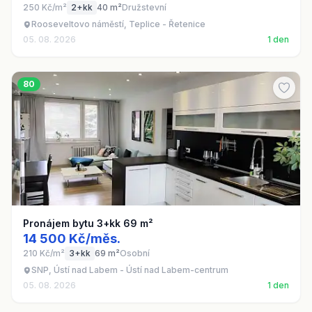
250 Kč/m²
2+kk
40 m²
Družstevní
Rooseveltovo náměstí, Teplice - Řetenice
05. 08. 2026
1 den
80
Pronájem bytu 3+kk 69 m²
14 500 Kč/měs.
210 Kč/m²
3+kk
69 m²
Osobní
SNP, Ústí nad Labem - Ústí nad Labem-centrum
05. 08. 2026
1 den