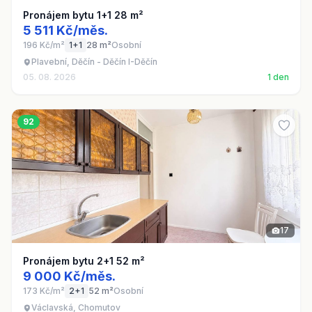
Pronájem bytu 1+1 28 m²
5 511 Kč/měs.
196 Kč/m²
1+1
28 m²
Osobní
Plavební, Děčín - Děčín I-Děčín
05. 08. 2026
1 den
92
17
Pronájem bytu 2+1 52 m²
9 000 Kč/měs.
173 Kč/m²
2+1
52 m²
Osobní
Václavská, Chomutov