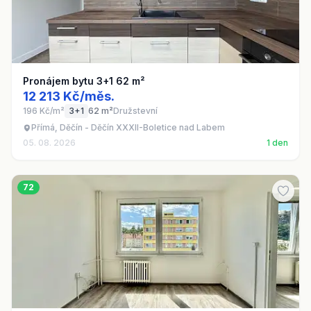
Pronájem bytu 3+1 62 m²
12 213 Kč/měs.
196 Kč/m²
3+1
62 m²
Družstevní
Přímá, Děčín - Děčín XXXII-Boletice nad Labem
05. 08. 2026
1 den
72