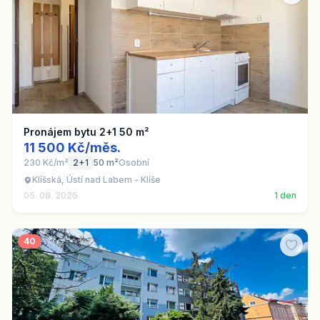
Pronájem bytu 2+1 50 m²
11 500 Kč/měs.
230 Kč/m²
2+1
50 m²
Osobní
Klíšská, Ústí nad Labem - Klíše
05. 08. 2026
1 den
40