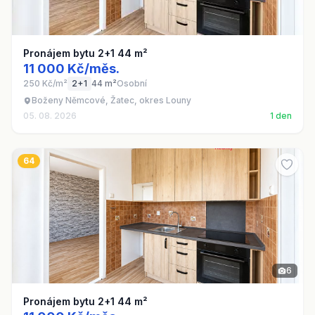
Pronájem bytu 2+1 44 m²
11 000 Kč/měs.
250 Kč/m²
2+1
44 m²
Osobní
Boženy Němcové, Žatec, okres Louny
05. 08. 2026
1 den
64
6
Pronájem bytu 2+1 44 m²